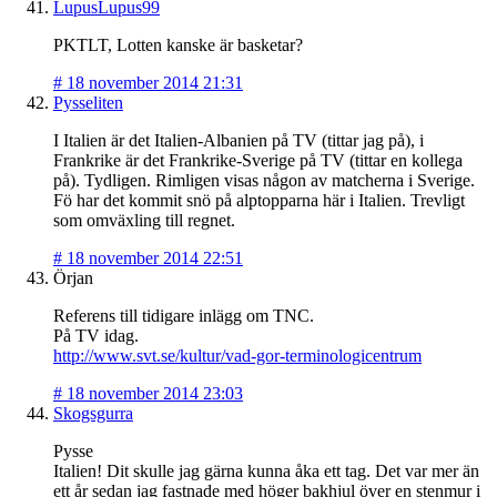
LupusLupus99
PKTLT, Lotten kanske är basketar?
#
18 november 2014 21:31
Pysseliten
I Italien är det Italien-Albanien på TV (tittar jag på), i
Frankrike är det Frankrike-Sverige på TV (tittar en kollega
på). Tydligen. Rimligen visas någon av matcherna i Sverige.
Fö har det kommit snö på alptopparna här i Italien. Trevligt
som omväxling till regnet.
#
18 november 2014 22:51
Örjan
Referens till tidigare inlägg om TNC.
På TV idag.
http://www.svt.se/kultur/vad-gor-terminologicentrum
#
18 november 2014 23:03
Skogsgurra
Pysse
Italien! Dit skulle jag gärna kunna åka ett tag. Det var mer än
ett år sedan jag fastnade med höger bakhjul över en stenmur i