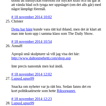
dömd att misslyckas eftersom för mycket kraft och tid går åt
att vända blad och tynga ner uppslaget (om det alls går) med
något lämpligt föremål.
#
18 november 2014 10:02
Christer
Detta har hänt
kunde vara rätt kul ibland, men det är klart att
man inte kom upp i samma klass som The Daily Show.
#
18 november 2014 10:54
AnnaH
Apropå små skulpturer så vill jag visa det här:
http://www.daltonmghetti.com/shop.asp
Inte precis nanostuk men kul ändå.
#
18 november 2014 12:02
LupusLupus99
Snacka om nyheter var ju rätt bra. Sedan fanns det en
kort politiksatirserie som hette
Riksorganet.
#
18 november 2014 12:23
LupusLupus99