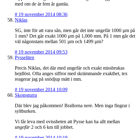
med om de är fem år gamla.
#
19 november 2014 08:36
Niklas
SG, inte för att vara sån, men går det inte ungefär 1000 µm på
1 mm? Det går exakt 1000 µm på 1,000 mm. På 1 mm går det
väl någonstans mellan 501 µm och 1499 µm?
#
19 november 2014 09:53
Pysseliten
Precis Niklas, det där med ungefär och exakt missbrukas
hejdlöst. Ofta anges siffror med skrämmande exakthet, tex
reagerar jag på snödjup mätt i mm.
#
19 november 2014 10:09
Skogsgurra
Där blev jag påkommen! Brallorna nere. Men inga fingrar i
syltburken.
Vi får leva med ovissheten att Pysse kan ha allt mellan
ungefär
2 och 6 km till jobbet.
#
19 november 2014 10:19