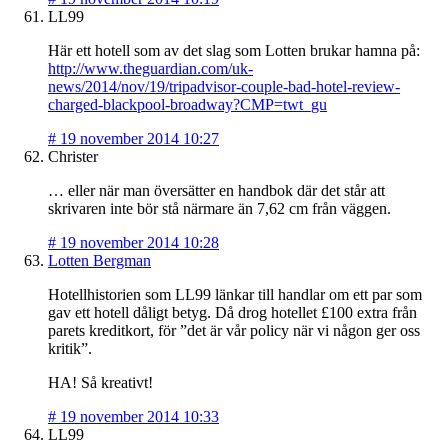
LL99
Här ett hotell som av det slag som Lotten brukar hamna på:
http://www.theguardian.com/uk-
news/2014/nov/19/tripadvisor-couple-bad-hotel-review-
charged-blackpool-broadway?CMP=twt_gu
#
19 november 2014 10:27
Christer
… eller när man översätter en handbok där det står att
skrivaren inte bör stå närmare än 7,62 cm från väggen.
#
19 november 2014 10:28
Lotten Bergman
Hotellhistorien som LL99 länkar till handlar om ett par som
gav ett hotell dåligt betyg. Då drog hotellet £100 extra från
parets kreditkort, för ”det är vår policy när vi någon ger oss
kritik”.
HA! Så kreativt!
#
19 november 2014 10:33
LL99