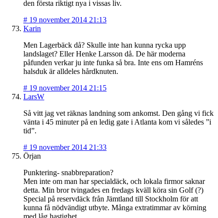
den första riktigt nya i vissas liv.
#
19 november 2014 21:13
Karin
Men Lagerbäck då? Skulle inte han kunna rycka upp
landslaget? Eller Henke Larsson då. De här moderna
påfunden verkar ju inte funka så bra. Inte ens om Hamréns
halsduk är alldeles hårdknuten.
#
19 november 2014 21:15
LarsW
Så vitt jag vet räknas landning som ankomst. Den gång vi fick
vänta i 45 minuter på en ledig gate i Atlanta kom vi således ”i
tid”.
#
19 november 2014 21:33
Örjan
Punktering- snabbreparation?
Men inte om man har specialdäck, och lokala firmor saknar
detta. Min bror tvingades en fredags kväll köra sin Golf (?)
Special på reservdäck från Jämtland till Stockholm för att
kunna få nödvändigt utbyte. Många extratimmar av körning
med låg hastighet.