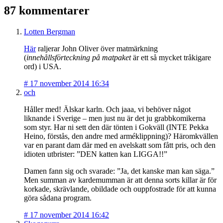
87 kommentarer
Lotten Bergman
Här
raljerar John Oliver över matmärkning
(
innehållsförteckning på matpaket
är ett så mycket tråkigare
ord) i USA.
#
17 november 2014 16:34
och
Håller med! Älskar karln. Och jaaa, vi behöver något
liknande i Sverige – men just nu är det ju grabbkomikerna
som styr. Har ni sett den där tönten i Gokväll (INTE Pekka
Heino, förstås, den andre med arméklippning)? Häromkvällen
var en parant dam där med en avelskatt som fått pris, och den
idioten utbrister: ”DEN katten kan LIGGA!!”
Damen fann sig och svarade: ”Ja, det kanske man kan säga.”
Men summan av kardemumman är att denna sorts killar är för
korkade, skrävlande, obildade och ouppfostrade för att kunna
göra sådana program.
#
17 november 2014 16:42