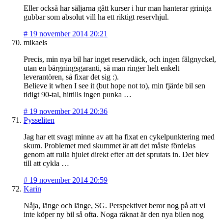
Eller också har säljarna gått kurser i hur man hanterar griniga
gubbar som absolut vill ha ett riktigt reservhjul.
#
19 november 2014 20:21
mikaels
Precis, min nya bil har inget reservdäck, och ingen fälgnyckel,
utan en bärgningsgaranti, så man ringer helt enkelt
leverantören, så fixar det sig :).
Believe it when I see it (but hope not to), min fjärde bil sen
tidigt 90-tal, hittills ingen punka …
#
19 november 2014 20:36
Pysseliten
Jag har ett svagt minne av att ha fixat en cykelpunktering med
skum. Problemet med skummet är att det måste fördelas
genom att rulla hjulet direkt efter att det sprutats in. Det blev
till att cykla …
#
19 november 2014 20:59
Karin
Nåja, länge och länge, SG. Perspektivet beror nog på att vi
inte köper ny bil så ofta. Noga räknat är den nya bilen nog