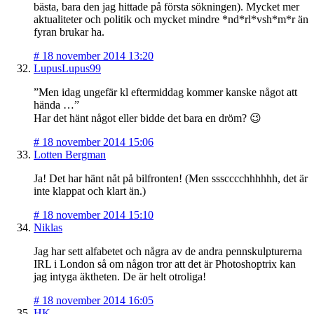
bästa, bara den jag hittade på första sökningen). Mycket mer
aktualiteter och politik och mycket mindre *nd*rl*vsh*m*r än
fyran brukar ha.
#
18 november 2014 13:20
LupusLupus99
”Men idag ungefär kl eftermiddag kommer kanske något att
hända …”
Har det hänt något eller bidde det bara en dröm? 😉
#
18 november 2014 15:06
Lotten Bergman
Ja! Det har hänt nåt på bilfronten! (Men ssscccchhhhhh, det är
inte klappat och klart än.)
#
18 november 2014 15:10
Niklas
Jag har sett alfabetet och några av de andra pennskulpturerna
IRL i London så om någon tror att det är Photoshoptrix kan
jag intyga äktheten. De är helt otroliga!
#
18 november 2014 16:05
HK