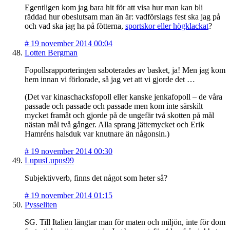
Egentligen kom jag bara hit för att visa hur man kan bli
räddad hur obeslutsam man än är: vadförslags fest ska jag på
och vad ska jag ha på fötterna,
sportskor eller högklackat
?
#
19 november 2014 00:04
Lotten Bergman
Fopollsrapporteringen saboterades av basket, ja! Men jag kom
hem innan vi förlorade, så jag vet att vi gjorde det …
(Det var kinaschacksfopoll eller kanske jenkafopoll – de våra
passade och passade och passade men kom inte särskilt
mycket framåt och gjorde på de ungefär två skotten på mål
nästan mål två gånger. Alla sprang jättemycket och Erik
Hamréns halsduk var knutnare än någonsin.)
#
19 november 2014 00:30
LupusLupus99
Subjektivverb, finns det något som heter så?
#
19 november 2014 01:15
Pysseliten
SG. Till Italien längtar man för maten och miljön, inte för dom