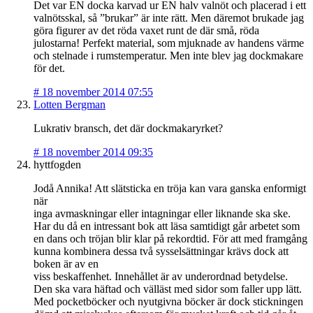
Det var EN docka karvad ur EN halv valnöt och placerad i ett
valnötsskal, så ”brukar” är inte rätt. Men däremot brukade jag
göra figurer av det röda vaxet runt de där små, röda
julostarna! Perfekt material, som mjuknade av handens värme
och stelnade i rumstemperatur. Men inte blev jag dockmakare
för det.
#
18 november 2014 07:55
Lotten Bergman
Lukrativ bransch, det där dockmakaryrket?
#
18 november 2014 09:35
hyttfogden
Jodå Annika! Att slätsticka en tröja kan vara ganska enformigt
när
inga avmaskningar eller intagningar eller liknande ska ske.
Har du då en intressant bok att läsa samtidigt går arbetet som
en dans och tröjan blir klar på rekordtid. För att med framgång
kunna kombinera dessa två sysselsättningar krävs dock att
boken är av en
viss beskaffenhet. Innehållet är av underordnad betydelse.
Den ska vara häftad och välläst med sidor som faller upp lätt.
Med pocketböcker och nyutgivna böcker är dock stickningen