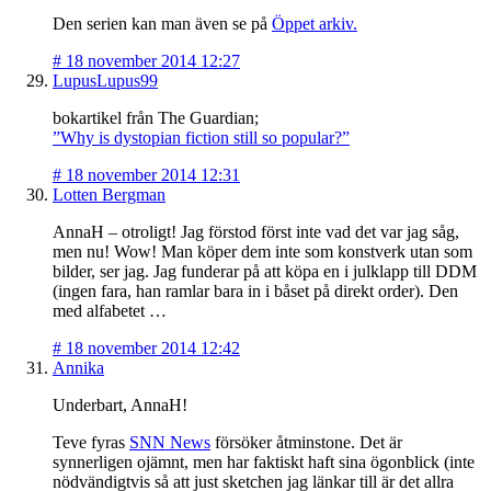
Den serien kan man även se på
Öppet arkiv.
#
18 november 2014 12:27
LupusLupus99
bokartikel från The Guardian;
”Why is dystopian fiction still so popular?”
#
18 november 2014 12:31
Lotten Bergman
AnnaH – otroligt! Jag förstod först inte vad det var jag såg,
men nu! Wow! Man köper dem inte som konstverk utan som
bilder, ser jag. Jag funderar på att köpa en i julklapp till DDM
(ingen fara, han ramlar bara in i båset på direkt order). Den
med alfabetet …
#
18 november 2014 12:42
Annika
Underbart, AnnaH!
Teve fyras
SNN News
försöker åtminstone. Det är
synnerligen ojämnt, men har faktiskt haft sina ögonblick (inte
nödvändigtvis så att just sketchen jag länkar till är det allra