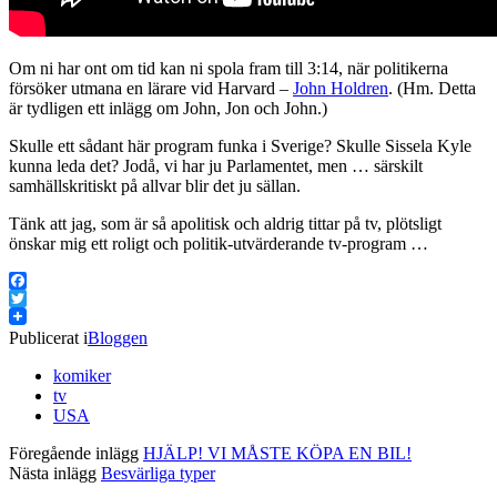
Om ni har ont om tid kan ni spola fram till 3:14, när politikerna
försöker utmana en lärare vid Harvard –
John Holdren
. (Hm. Detta
är tydligen ett inlägg om John, Jon och John.)
Skulle ett sådant här program funka i Sverige? Skulle Sissela Kyle
kunna leda det? Jodå, vi har ju Parlamentet, men … särskilt
samhällskritiskt på allvar blir det ju sällan.
Tänk att jag, som är så apolitisk och aldrig tittar på tv, plötsligt
önskar mig ett roligt och politik-utvärderande tv-program …
Facebook
Twitter
Publicerat i
Bloggen
komiker
tv
USA
Föregående inlägg
HJÄLP! VI MÅSTE KÖPA EN BIL!
Nästa inlägg
Besvärliga typer