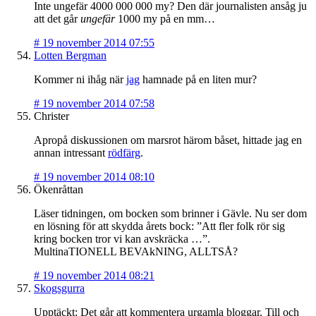
Inte ungefär 4000 000 000 my? Den där journalisten ansåg ju
att det går
ungefär
1000 my på en mm…
#
19 november 2014 07:55
Lotten Bergman
Kommer ni ihåg när
jag
hamnade på en liten mur?
#
19 november 2014 07:58
Christer
Apropå diskussionen om marsrot härom båset, hittade jag en
annan intressant
rödfärg
.
#
19 november 2014 08:10
Ökenråttan
Läser tidningen, om bocken som brinner i Gävle. Nu ser dom
en lösning för att skydda årets bock: ”Att fler folk rör sig
kring bocken tror vi kan avskräcka …”.
MultinaTIONELL BEVAkNING, ALLTSÅ?
#
19 november 2014 08:21
Skogsgurra
Upptäckt: Det går att kommentera urgamla bloggar. Till och