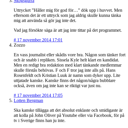
Skogsgurra
Uttrycket ”Håller mig för god för…” dök upp i huvvet. Men
eftersom det är ett uttryck som jag aldrig skulle kunna tänka
mig att använda så gör jag inte det.
Vad jag försökte säga är att jag inte tittar på det programmet.
#
17 november 2014 17:01
Zozzo
En vass journalist eller skådis vore bra. Någon som tänker fort
och är snabb i repliken. Sissela Kyle helt klart en kandidat.
Men en redigt bra redaktion med klart tänkande medlemmar
skulle förstås behövas. F och F tror jag inte alls på. Hans
Rosenfeldt och Kristian Luuk är namn som dyker upp. Lite
uttjatade kanske. Kanske finns det någon/några bubblare
också, även om jag inte kan se riktigt var just nu.
#
17 november 2014 17:05
Lotten Bergman
Ska kanske tillägga att det absolut enklaste och smidigaste är
att kolla på John Oliver på Youtube eller via Facebook, för på
tv i Sverige finns han ju inte.