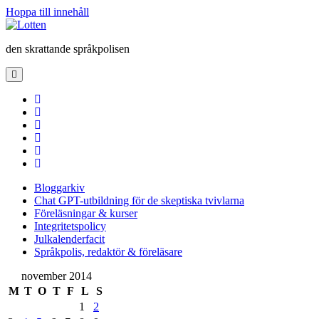
Hoppa till innehåll
Lotten
den skrattande språkpolisen
öppna
primär
meny
twitter
facebook
instagram
linkedin
rss
e-
post
Bloggarkiv
Chat GPT-utbildning för de skeptiska tvivlarna
Föreläsningar & kurser
Integritetspolicy
Julkalenderfacit
Språkpolis, redaktör & föreläsare
Sidopanel
november 2014
M
T
O
T
F
L
S
1
2