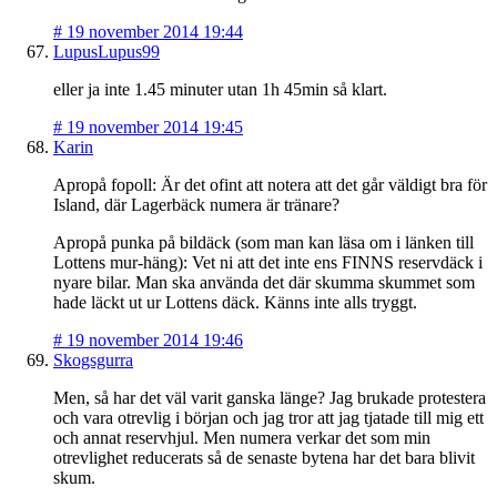
#
19 november 2014 19:44
LupusLupus99
eller ja inte 1.45 minuter utan 1h 45min så klart.
#
19 november 2014 19:45
Karin
Apropå fopoll: Är det ofint att notera att det går väldigt bra för
Island, där Lagerbäck numera är tränare?
Apropå punka på bildäck (som man kan läsa om i länken till
Lottens mur-häng): Vet ni att det inte ens FINNS reservdäck i
nyare bilar. Man ska använda det där skumma skummet som
hade läckt ut ur Lottens däck. Känns inte alls tryggt.
#
19 november 2014 19:46
Skogsgurra
Men, så har det väl varit ganska länge? Jag brukade protestera
och vara otrevlig i början och jag tror att jag tjatade till mig ett
och annat reservhjul. Men numera verkar det som min
otrevlighet reducerats så de senaste bytena har det bara blivit
skum.