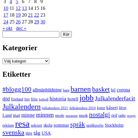
3
4
5
6
7
8
9
10
11
12
13
14
15
16
17
18
19
20
21
22
23
24
25
26
27
28
29
30
« okt
dec »
Sök
Kategorier
Kategorier
Etiketter
barnen
#blogg100
basket
allmänbildning
corona
bil
barn
jobb
Julkalenderfacit
historia
död
hotell
England
fest
film
fotboll
Julkalendern
kåseri
julkalendern 2021
Julkalendern 2024
konst
lifvet
nostalgi
minnen
minne
mat
Lund
mode
ord
musik
radio
museum
recept
resa
språk
sommar
reklam
sekrutt
skola
språkpolis
Stockholm
svenska
tåg
USA
tips