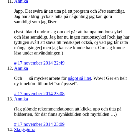
Annika
Japp. Det svåra är att titta på ett program och
läsa
samtidigt.
Jag har aldrig lyckats hitta på någonting jag kan göra
samtidigt som jag läser.
(Fast ibland undrar jag om det går att trampa motionscykel
och läsa samtidigt. Jag har nu ingen motionscykel [och jag har
tydligen svårt att stava till redskapet också, oj vad jag får rätta
många gånger] men jag kanske kunde ha en. Om jag kunde
läsa under användningen.)
#
17 november 2014 22:49
Annika
Och — så mycket arbete för
något så litet
. Wow! Ger en helt
ny innebörd till ordet ”småpyssel”.
#
17 november 2014 23:08
Annika
(Jag glömde rekommendationen att klicka upp och titta på
bildserien, för där finns synålsbilden och myrbilden …)
#
17 november 2014 23:09
Skogsgurra