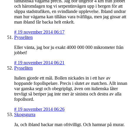
fantastiska vägarna precis. Jag bor ungeför 4 km från jobbet
och häromdagen tog vi serpentinvägen upp i bergen för att
slippa stadstrafiken, en svindlande upplevelse. Ibland undrar
man hur vägarna kan tillåtas vara tvåfiliga, men jag gissar att
man ibland får backa helt enkelt.
#
19 november 2014 06:17
Pysseliten
Eller vänta, jag bor ju exakt 4000 000 000 mikrometer från
jobbet!
#
19 november 2014 06:21
Pysseliten
Italien gjorde ett mål. Bollen nickades in i ett hav av
hoppande fopollspelare. Precis i slutet av matchen. Allt innan
var ganska segt och obegripligt, även om italienska låter
trevligt så beriper jag inte mer är sinistra och destra av alla
fopollsord.
#
19 november 2014 06:26
Skogsgurra
Ja, och ibland backar man ofrivilligt. Och hamnar på murar.