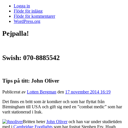
Logga in
Flöde för inlägg
Flöde för kommentarer
WordPress.org
Pejpalla!
Swish: 070-8885542
Tips på titt: John Oliver
Publicerat av
Lotten Bergman
den
17 november 2014 16:19
Det finns en britt som är komiker och som har flyttat från
Birmingham till USA och gift sig med en ”combat medic” som har
varit stationerad i Irak.
Britten heter
John Oliver
och han var under studietiden
med i
Cambridge Footlights
som har fostrat Stephen Fry, Hugh