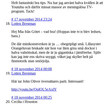
Helt fantastiskt bra tips. Nu har jag använt halva kvällen åt att
Youtuba och därför missat massor av meningslösa TV-
program. Tack!
#
17 november 2014 23:24
Lotten Bergman
Hej Mia från Götet – vad bra! (Hoppas inte tv:n blev ledsen,
bara.)
De där minikonstverken är ju … obegripligt små. Lillasyster
Orangeluvan brukade när hon var liten göra små dockor i
halva valnötsskal, men de är ju gigantiska i jämförelse. Själv
kan jag inte ens skriva snyggt, vilket jag skyller helt på
finmotorik utan smörjolja.
#
18 november 2014 00:08
Lotten Bergman
Här tar John Oliver översättares parti. Intressant!
http://youtu.be/QplQL5eAxlY
#
18 november 2014 00:25
Cecilia i Houston