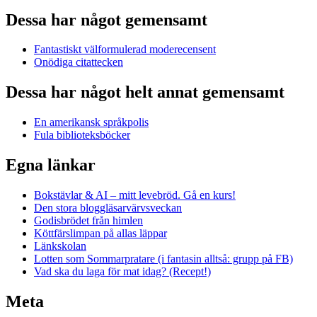
Dessa har något gemensamt
Fantastiskt välformulerad moderecensent
Onödiga citattecken
Dessa har något helt annat gemensamt
En amerikansk språkpolis
Fula biblioteksböcker
Egna länkar
Bokstävlar & AI – mitt levebröd. Gå en kurs!
Den stora bloggläsarvärvsveckan
Godisbrödet från himlen
Köttfärslimpan på allas läppar
Länkskolan
Lotten som Sommarpratare (i fantasin alltså: grupp på FB)
Vad ska du laga för mat idag? (Recept!)
Meta