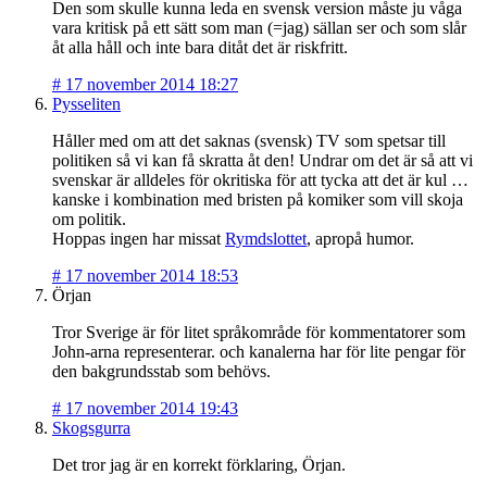
Den som skulle kunna leda en svensk version måste ju våga
vara kritisk på ett sätt som man (=jag) sällan ser och som slår
åt alla håll och inte bara ditåt det är riskfritt.
#
17 november 2014 18:27
Pysseliten
Håller med om att det saknas (svensk) TV som spetsar till
politiken så vi kan få skratta åt den! Undrar om det är så att vi
svenskar är alldeles för okritiska för att tycka att det är kul …
kanske i kombination med bristen på komiker som vill skoja
om politik.
Hoppas ingen har missat
Rymdslottet
, apropå humor.
#
17 november 2014 18:53
Örjan
Tror Sverige är för litet språkområde för kommentatorer som
John-arna representerar. och kanalerna har för lite pengar för
den bakgrundsstab som behövs.
#
17 november 2014 19:43
Skogsgurra
Det tror jag är en korrekt förklaring, Örjan.