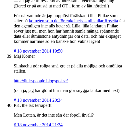
— att jag är intresserad av intressanta vetenskapliga ting.
(Bered er på att stå ut med OT i form av lätt nörderi.)
För närvarande är jag hopplöst förälskad i lilla Philae som
sitter på
kometen som de för enkelhets skull kallar Rosetta
fast
den egentligen inte alls heter så. Lilla, lilla landaren Philae
sover just nu, men hon har hunnit samla många spännande
data eller åtminstone antydningar om data, och när ekipaget
kommer närmare solen kanske hon vaknar igen!
#
18 november 2014 19:50
Maj Korner
Slinkachu gör roliga små grejer på alla möjliga och omöjliga
ställen.
http://little-people.blogspot.se/
(och ja, jag har glömt hur man gör snygga länkar med text)
#
18 november 2014 20:34
PK, the lax terrapefft
Men Lotten, är det inte sån där fopoll ikväll?
#
18 november 2014 21:24