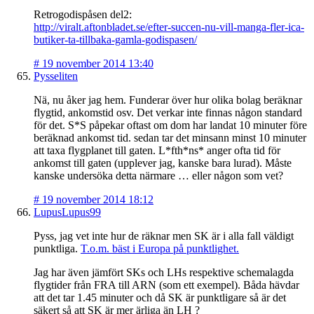
Retrogodispåsen del2:
http://viralt.aftonbladet.se/efter-succen-nu-vill-manga-fler-ica-
butiker-ta-tillbaka-gamla-godispasen/
#
19 november 2014 13:40
Pysseliten
Nä, nu åker jag hem. Funderar över hur olika bolag beräknar
flygtid, ankomstid osv. Det verkar inte finnas någon standard
för det. S*S påpekar oftast om dom har landat 10 minuter före
beräknad ankomst tid. sedan tar det minsann minst 10 minuter
att taxa flygplanet till gaten. L*fth*ns* anger ofta tid för
ankomst till gaten (upplever jag, kanske bara lurad). Måste
kanske undersöka detta närmare … eller någon som vet?
#
19 november 2014 18:12
LupusLupus99
Pyss, jag vet inte hur de räknar men SK är i alla fall väldigt
punktliga.
T.o.m. bäst i Europa på punktlighet.
Jag har även jämfört SKs och LHs respektive schemalagda
flygtider från FRA till ARN (som ett exempel). Båda hävdar
att det tar 1.45 minuter och då SK är punktligare så är det
säkert så att SK är mer ärliga än LH ?