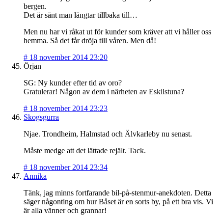
bergen.
Det är sånt man längtar tillbaka till…
Men nu har vi råkat ut för kunder som kräver att vi håller oss
hemma. Så det får dröja till våren. Men då!
#
18 november 2014 23:20
Örjan
SG: Ny kunder efter tid av oro?
Gratulerar! Någon av dem i närheten av Eskilstuna?
#
18 november 2014 23:23
Skogsgurra
Njae. Trondheim, Halmstad och Älvkarleby nu senast.
Måste medge att det lättade rejält. Tack.
#
18 november 2014 23:34
Annika
Tänk, jag minns fortfarande bil-på-stenmur-anekdoten. Detta
säger någonting om hur Båset är en sorts by, på ett bra vis. Vi
är alla vänner och grannar!