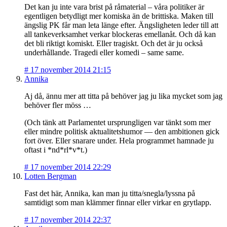
Det kan ju inte vara brist på råmaterial – våra politiker är
egentligen betydligt mer komiska än de brittiska. Maken till
ängslig PK får man leta länge efter. Ängsligheten leder till att
all tankeverksamhet verkar blockeras emellanåt. Och då kan
det bli riktigt komiskt. Eller tragiskt. Och det är ju också
underhållande. Tragedi eller komedi – same same.
#
17 november 2014 21:15
Annika
Aj då, ännu mer att titta på behöver jag ju lika mycket som jag
behöver fler möss …
(Och tänk att Parlamentet ursprungligen var tänkt som mer
eller mindre politisk aktualitetshumor — den ambitionen gick
fort över. Eller snarare under. Hela programmet hamnade ju
oftast i *nd*rl*v*t.)
#
17 november 2014 22:29
Lotten Bergman
Fast det här, Annika, kan man ju titta/snegla/lyssna på
samtidigt som man klämmer finnar eller virkar en grytlapp.
#
17 november 2014 22:37