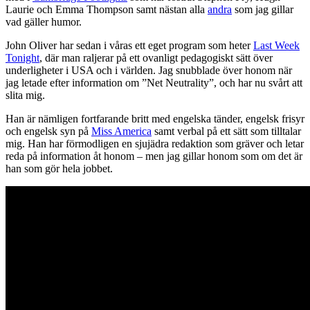
Laurie och Emma Thompson samt nästan alla
andra
som jag gillar
vad gäller humor.
John Oliver har sedan i våras ett eget program som heter
Last Week
Tonight
, där man raljerar på ett ovanligt pedagogiskt sätt över
underligheter i USA och i världen. Jag snubblade över honom när
jag letade efter information om ”Net Neutrality”, och har nu svårt att
slita mig.
Han är nämligen fortfarande britt med engelska tänder, engelsk frisyr
och engelsk syn på
Miss America
samt verbal på ett sätt som tilltalar
mig. Han har förmodligen en sjujädra redaktion som gräver och letar
reda på information åt honom – men jag gillar honom som om det är
han som gör hela jobbet.