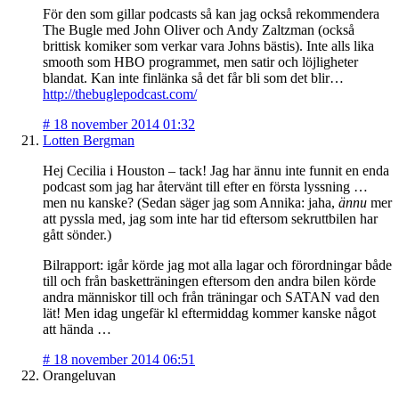
För den som gillar podcasts så kan jag också rekommendera
The Bugle med John Oliver och Andy Zaltzman (också
brittisk komiker som verkar vara Johns bästis). Inte alls lika
smooth som HBO programmet, men satir och löjligheter
blandat. Kan inte finlänka så det får bli som det blir…
http://thebuglepodcast.com/
#
18 november 2014 01:32
Lotten Bergman
Hej Cecilia i Houston – tack! Jag har ännu inte funnit en enda
podcast som jag har återvänt till efter en första lyssning …
men nu kanske? (Sedan säger jag som Annika: jaha,
ännu
mer
att pyssla med, jag som inte har tid eftersom sekruttbilen har
gått sönder.)
Bilrapport: igår körde jag mot alla lagar och förordningar både
till och från basketträningen eftersom den andra bilen körde
andra människor till och från träningar och SATAN vad den
lät! Men idag ungefär kl eftermiddag kommer kanske något
att hända …
#
18 november 2014 06:51
Orangeluvan