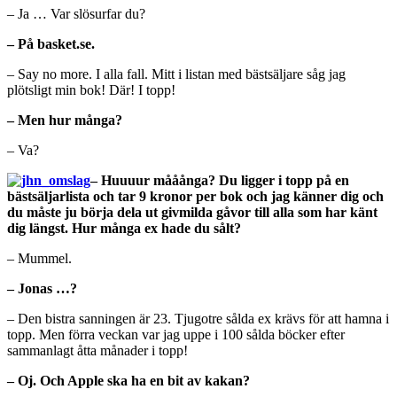
– Ja … Var slösurfar du?
– På basket.se.
– Say no more. I alla fall. Mitt i listan med bästsäljare såg jag
plötsligt min bok! Där! I topp!
– Men hur många?
– Va?
– Huuuur mååånga? Du ligger i topp på en
bästsäljarlista och tar 9 kronor per bok och jag känner dig och
du måste ju börja dela ut givmilda gåvor till alla som har känt
dig längst. Hur många ex hade du sålt?
– Mummel.
– Jonas …?
– Den bistra sanningen är 23. Tjugotre sålda ex krävs för att hamna i
topp. Men förra veckan var jag uppe i 100 sålda böcker efter
sammanlagt åtta månader i topp!
– Oj. Och Apple ska ha en bit av kakan?