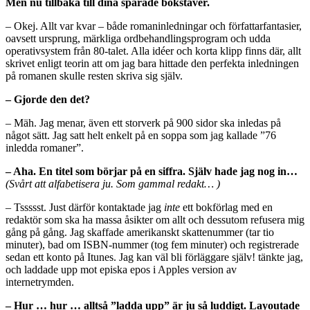
Men nu tillbaka till dina sparade bokstäver.
– Okej. Allt var kvar – både romaninledningar och författarfantasier,
oavsett ursprung, märkliga ordbehandlingsprogram och udda
operativsystem från 80-talet. Alla idéer och korta klipp finns där, allt
skrivet enligt teorin att om jag bara hittade den perfekta inledningen
på romanen skulle resten skriva sig själv.
– Gjorde den det?
– Mäh. Jag menar, även ett storverk på 900 sidor ska inledas på
något sätt. Jag satt helt enkelt på en soppa som jag kallade ”76
inledda romaner”.
– Aha. En titel som börjar på en siffra. Själv hade jag nog in…
(Svårt att alfabetisera ju. Som gammal redakt… )
– Tssssst. Just därför kontaktade jag
inte
ett bokförlag med en
redaktör som ska ha massa åsikter om allt och dessutom refusera mig
gång på gång. Jag skaffade amerikanskt skattenummer (tar tio
minuter), bad om ISBN-nummer (tog fem minuter) och registrerade
sedan ett konto på Itunes. Jag kan väl bli förläggare själv! tänkte jag,
och laddade upp mot episka epos i Apples version av
internetrymden.
– Hur … hur … alltså ”ladda upp” är ju så luddigt. Layoutade