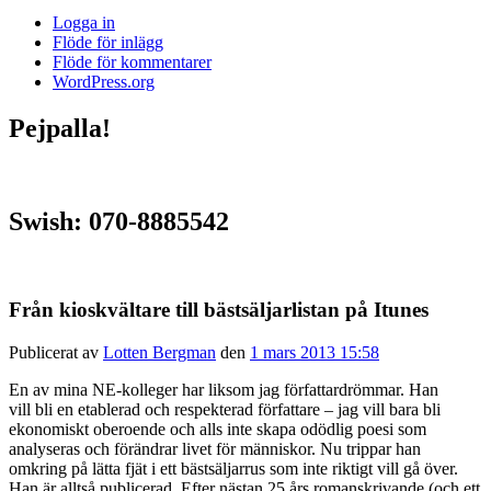
Logga in
Flöde för inlägg
Flöde för kommentarer
WordPress.org
Pejpalla!
Swish: 070-8885542
Från kioskvältare till bästsäljarlistan på Itunes
Publicerat av
Lotten Bergman
den
1 mars 2013 15:58
En av mina NE-kolleger har liksom jag författardrömmar. Han
vill bli en etablerad och respekterad författare – jag vill bara bli
ekonomiskt oberoende och alls inte skapa odödlig poesi som
analyseras och förändrar livet för människor. Nu trippar han
omkring på lätta fjät i ett bästsäljarrus som inte riktigt vill gå över.
Han är alltså publicerad. Efter nästan 25 års romanskrivande (och ett