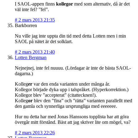
I SAOL-appen finns
kollegor
med som alternativ, då är det
väl inte fel? ”fel”.
#
2 mars 2013 21:35
Barkborren
Nu ville jag inte uppta din tid med detta Lotten men i min
SAOL på nätet är det solklart.
#
2 mars 2013 21:40
Lotten Bergman
Nejnejnej, inte fel nuuuu. (Lördagar är inte de bästa SAOL-
dagarna.)
Kolleg
er
var den enda varianten under många år.
Kollegor började dyka upp i talspråket. (Hyperkorrektion.)
Kollegor blev ”accepterat” (citattecknen!).
Kolleg
or
blev den ”fina” och ”rätta” varianten parallellt med
den gamla och synnerliga ursprungliga med eeeeeee.
Hur nu detta har med Jonas Hanssons topplista har att göra
övergår mitt förstånd. Bäst att jag skriver lite om mögel, va?
#
2 mars 2013 22:26