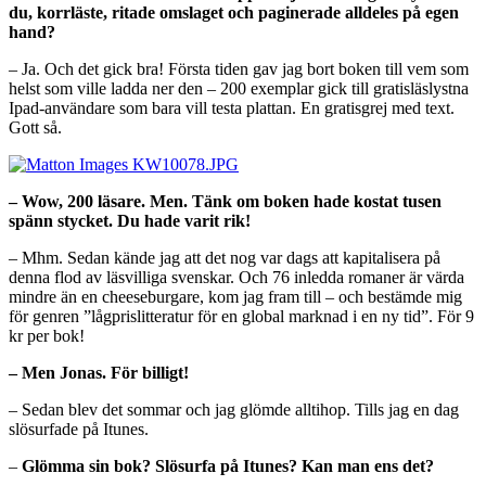
du, korrläste, ritade omslaget och paginerade alldeles på egen
hand?
– Ja. Och det gick bra! Första tiden gav jag bort boken till vem som
helst som ville ladda ner den – 200 exemplar gick till gratisläslystna
Ipad-användare som bara vill testa plattan. En gratisgrej med text.
Gott så.
– Wow, 200 läsare. Men. Tänk om boken hade kostat tusen
spänn stycket. Du hade varit rik!
– Mhm. Sedan kände jag att det nog var dags att kapitalisera på
denna flod av läsvilliga svenskar. Och 76 inledda romaner är värda
mindre än en cheeseburgare, kom jag fram till – och bestämde mig
för genren ”lågprislitteratur för en global marknad i en ny tid”. För 9
kr per bok!
– Men Jonas. För billigt!
– Sedan blev det sommar och jag glömde alltihop. Tills jag en dag
slösurfade på Itunes.
–
Glömma sin bok? Slösurfa på Itunes? Kan man ens det?