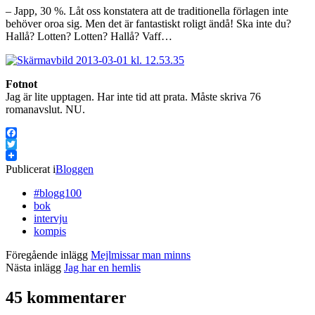
– Japp, 30 %. Låt oss konstatera att de traditionella förlagen inte
behöver oroa sig. Men det är fantastiskt roligt ändå! Ska inte du?
Hallå? Lotten? Lotten? Hallå? Vaff…
Fotnot
Jag är lite upptagen. Har inte tid att prata. Måste skriva 76
romanavslut. NU.
Facebook
Twitter
Publicerat i
Bloggen
#blogg100
bok
intervju
kompis
Föregående inlägg
Mejlmissar man minns
Nästa inlägg
Jag har en hemlis
45 kommentarer