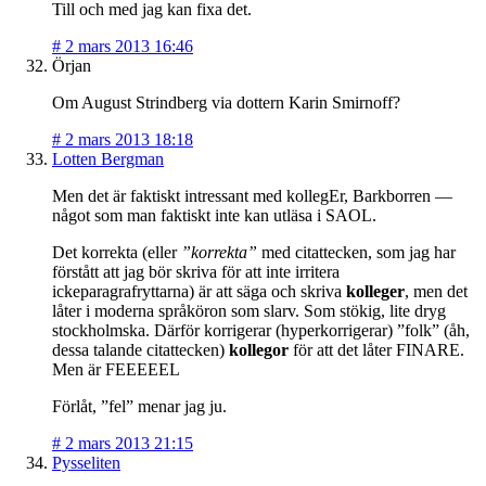
Till och med jag kan fixa det.
#
2 mars 2013 16:46
Örjan
Om August Strindberg via dottern Karin Smirnoff?
#
2 mars 2013 18:18
Lotten Bergman
Men det är faktiskt intressant med kollegEr, Barkborren —
något som man faktiskt inte kan utläsa i SAOL.
Det korrekta (eller
”korrekta”
med citattecken, som jag har
förstått att jag bör skriva för att inte irritera
ickeparagrafryttarna) är att säga och skriva
kolleger
, men det
låter i moderna språköron som slarv. Som stökig, lite dryg
stockholmska. Därför korrigerar (hyperkorrigerar) ”folk” (åh,
dessa talande citattecken)
kollegor
för att det låter FINARE.
Men är FEEEEEL
Förlåt, ”fel” menar jag ju.
#
2 mars 2013 21:15
Pysseliten