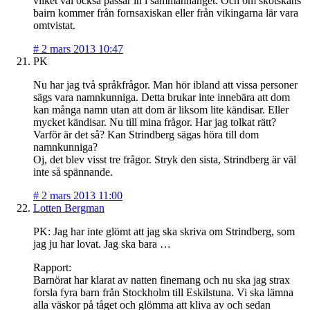
vilket väl också passar in i sammanhanget. Och om skotskans
bairn kommer från fornsaxiskan eller från vikingarna lär vara
omtvistat.
#
2 mars 2013 10:47
PK
Nu har jag två språkfrågor. Man hör ibland att vissa personer
sägs vara namnkunniga. Detta brukar inte innebära att dom
kan många namn utan att dom är liksom lite kändisar. Eller
mycket kändisar. Nu till mina frågor. Har jag tolkat rätt?
Varför är det så? Kan Strindberg sägas höra till dom
namnkunniga?
Oj, det blev visst tre frågor. Stryk den sista, Strindberg är väl
inte så spännande.
#
2 mars 2013 11:00
Lotten Bergman
PK: Jag har inte glömt att jag ska skriva om Strindberg, som
jag ju har lovat. Jag ska bara …
Rapport:
Barnörat har klarat av natten finemang och nu ska jag strax
forsla fyra barn från Stockholm till Eskilstuna. Vi ska lämna
alla väskor på tåget och glömma att kliva av och sedan