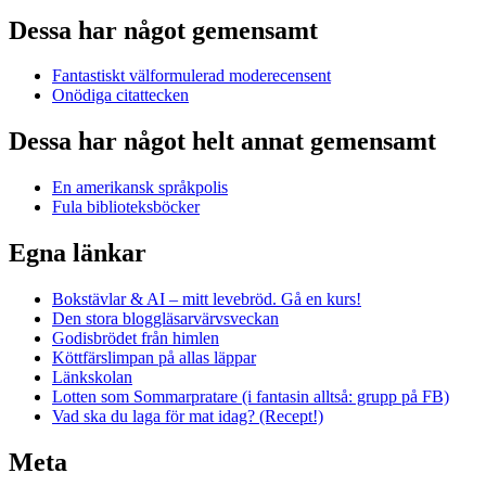
Dessa har något gemensamt
Fantastiskt välformulerad moderecensent
Onödiga citattecken
Dessa har något helt annat gemensamt
En amerikansk språkpolis
Fula biblioteksböcker
Egna länkar
Bokstävlar & AI – mitt levebröd. Gå en kurs!
Den stora bloggläsarvärvsveckan
Godisbrödet från himlen
Köttfärslimpan på allas läppar
Länkskolan
Lotten som Sommarpratare (i fantasin alltså: grupp på FB)
Vad ska du laga för mat idag? (Recept!)
Meta