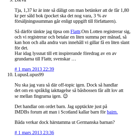
Tja, 1,37 kr är inte så dåligt om man betänker att de får 1,80
kr per såld bok (pocket ska det nog vara, 3 % av
försäljningssumman går enligt uppgift till författaren).
Så därför tänkte jag tipsa om
Flattr
.Om Lotten registrerar sig,
och vi registrerar och betalar en liten summa per månad, så
kan hon och alla andra vars innehåll vi gillar få en liten slant
för det.
Har idag lyssnat till ett inspirerande föredrag av en av
grundarna till Flattr, svenskar …
#
1 mars 2013 22:39
LupusLupus99
Nu ska jag vara så där off-topic igen. Dock så handlar
det om en språklig iakttagelse så båsbossen får allt lov att
se mellan fingrarna igen. 😉
Det handlar om ordet barn. Jag upptäckte just på
IMDBs forum att man i Scotland kallar barn för
bairn.
Båda verkar dock härstamma ut Germanska barnan?
#
1 mars 2013 23:36