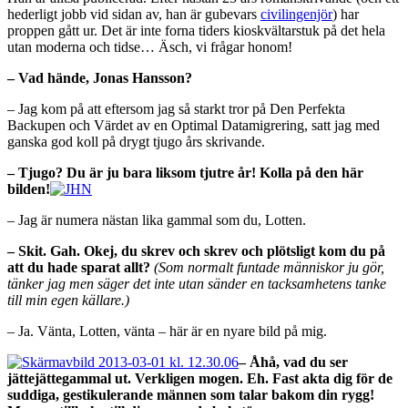
hederligt jobb vid sidan av, han är gubevars
civilingenjör
) har
proppen gått ur. Det är inte forna tiders kioskvältarstuk på det hela
utan moderna och tidse… Äsch, vi frågar honom!
– Vad hände, Jonas Hansson?
– Jag kom på att eftersom jag så starkt tror på Den Perfekta
Backupen och Värdet av en Optimal Datamigrering, satt jag med
ganska god koll på drygt tjugo års skrivande.
– Tjugo? Du är ju bara liksom tjutre år! Kolla på den här
bilden!
– Jag är numera nästan lika gammal som du, Lotten.
– Skit. Gah. Okej, du skrev och skrev och plötsligt kom du på
att du hade sparat allt?
(Som normalt funtade människor ju gör,
tänker jag men säger det inte utan sänder en tacksamhetens tanke
till min egen källare.)
– Ja. Vänta, Lotten, vänta – här är en nyare bild på mig.
– Åhå, vad du ser
jättejättegammal ut. Verkligen mogen. Eh. Fast akta dig för de
suddiga, gestikulerande männen som talar bakom din rygg!