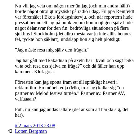
Nu vill jag veta om någon mer än jag (och min andra hälft)
hörde något otroligt mystiskt på radio i dag. Filippa Reinfeldt
var föremålet i Ekots lördagsintervju, och när reportern hade
pressat henne ett tag på punkten om hon möjligen själv hade
något delansvar för den f.n. bedrövliga situationen på flera
sjukhus i Stockholm (det allra mesta var ju inte alllls hennes
fel, tyckte hon såklart), undslapp hon sig helt plötsligt:
”Jag måste resa mig själv den frågan.”
Jag har gått med kakaduan på axeln här i kväll och sagt ”Ska
vi ta och resa oss själva en fråga?” och då fäller han upp
kammen. Klok goja.
Förresten kan jag spotta fram ett till språkligt haveri i
reklamfilm. En möbelkedja (Mio, tror jag) kallar sig ”en
partner av Melodifestivalturnén.” Partner av. Partner AV,
vaffaaaan?
Puh, nu kan jag andas lättare (det är som att harkla sig, det
här).
#
2 mars 2013 23:08
Lotten Bergman