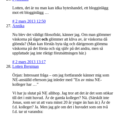
Lotten, det är nu man kan idka byteshandel, ett blogginlägg
mot ett blogginlägg …
#
2 mars 2013 12:50
Annika
Nu blev det väldigt filosofiskt, känner jag. Om man glömmer
väskorna på tåget
och
glömmer att kliva av, är väskorna då
glömda? (Man kan förstås byta tåg och därigenom glömma
väskorna på det första och sig själv på det andra, men så
uppfattade jag inte riktigt förutsättningen här.)
#
2 mars 2013 13:17
Lotten Bergman
Örjan: Intressant fråga – om jag fortfarande känner mig som
NE-anställd eftersom jag inleder med ”En av mina NE-
kolleger har …”
Vi har ju slutat på NE allihop. Jag tror att det är det som stökar
till det i mitt huvud. Är de gamla kolleger? Nä. (Särskilt inte
Jonas, som ser ut att vara minst 20 år yngre än han är.) Är de
f.d. kolleger? Ja. Men jag gör om det i huvudet som om två
f.d. tar ut varandra: