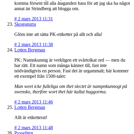
komma försent till alla åtaganden bara för att jag ska ha något
annat än Strindberg att blogga om.
#
2 mars 2013 11:31
Skogsgurra
Glöm inte att sätta PK-etiketter på allt och alla!
#
2 mars 2013 11:38
Lotten Bergman
PK: Namnkunnig är verkligen ett svårtolkat ord — men du
har rätt. Ett namn som många känner till, fast inte
nödvändigtvis en person. Fast det är urgammalt; här kommer
ett exempel från 1500-talet:
Man weet icke fulleliga om thet slectet är nampnkunnogt på
swensko, therföre wort thet här kallat huggorma.
#
2 mars 2013 11:46
Lotten Bergman
Allt är etiketterat!
#
2 mars 2013 11:48
Pysseliten