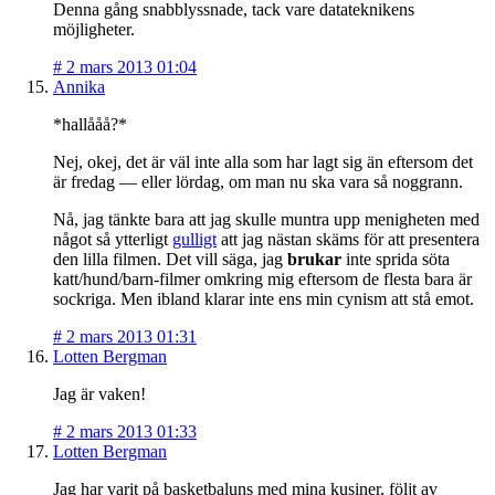
Denna gång snabblyssnade, tack vare datateknikens
möjligheter.
#
2 mars 2013 01:04
Annika
*hallååå?*
Nej, okej, det är väl inte alla som har lagt sig än eftersom det
är fredag — eller lördag, om man nu ska vara så noggrann.
Nå, jag tänkte bara att jag skulle muntra upp menigheten med
något så ytterligt
gulligt
att jag nästan skäms för att presentera
den lilla filmen. Det vill säga, jag
brukar
inte sprida söta
katt/hund/barn-filmer omkring mig eftersom de flesta bara är
sockriga. Men ibland klarar inte ens min cynism att stå emot.
#
2 mars 2013 01:31
Lotten Bergman
Jag är vaken!
#
2 mars 2013 01:33
Lotten Bergman
Jag har varit på basketbaluns med mina kusiner, följt av