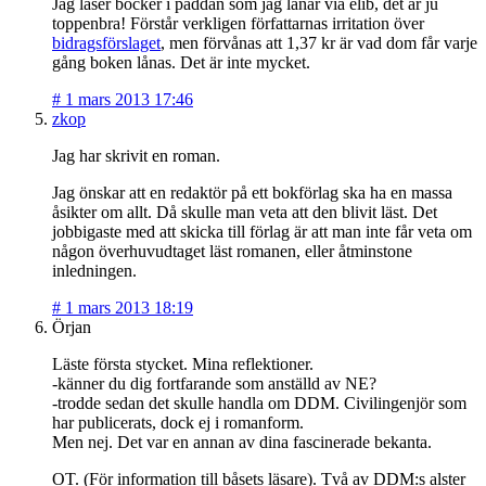
Jag läser böcker i paddan som jag lånar via elib, det är ju
toppenbra! Förstår verkligen författarnas irritation över
bidragsförslaget
, men förvånas att 1,37 kr är vad dom får varje
gång boken lånas. Det är inte mycket.
#
1 mars 2013 17:46
zkop
Jag har skrivit en roman.
Jag önskar att en redaktör på ett bokförlag ska ha en massa
åsikter om allt. Då skulle man veta att den blivit läst. Det
jobbigaste med att skicka till förlag är att man inte får veta om
någon överhuvudtaget läst romanen, eller åtminstone
inledningen.
#
1 mars 2013 18:19
Örjan
Läste första stycket. Mina reflektioner.
-känner du dig fortfarande som anställd av NE?
-trodde sedan det skulle handla om DDM. Civilingenjör som
har publicerats, dock ej i romanform.
Men nej. Det var en annan av dina fascinerade bekanta.
OT. (För information till båsets läsare). Två av DDM:s alster