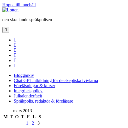
Hoppa till innehåll
Lotten
den skrattande språkpolisen
öppna
primär
meny
twitter
facebook
instagram
linkedin
rss
e-
post
Bloggarkiv
Chat GPT-utbildning för de skeptiska tvivlarna
Föreläsningar & kurser
Integritetspolicy
Julkalenderfacit
Språkpolis, redaktör & föreläsare
Sidopanel
mars 2013
M
T
O
T
F
L
S
1
2
3