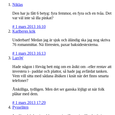
Niklas
Den har ju fått 6 betyg: fyra femmor, en fyra och en tvåa. Det
var väl inte så illa pinkat?
#
1 mars 2013 16:10
Karlbergs kök
Underbart! Medan jag är sjuk och äländig ska jag nog skriva
76 romanmittar. Nä förresten, paxar baksidestexterna.
#
1 mars 2013 16:13
LarsW
Hade någon i förväg bett mig om en åsikt om –eller rentav att
investera i– paddar och plattor, så hade jag avfärdat tanken.
Vem vill sitta med sådana åbäken i knät när det finns smarta
telefoner?
Åtskilliga, tydligen. Men det ser ganska löjligt ut när folk
plåtar med dem.
#
1 mars 2013 17:29
Pysseliten