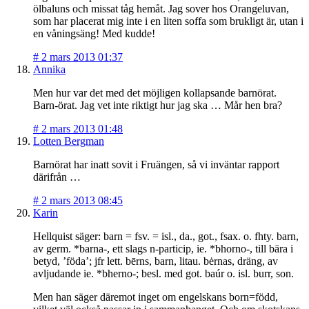
ölbaluns och missat tåg hemåt. Jag sover hos Orangeluvan,
som har placerat mig inte i en liten soffa som brukligt är, utan i
en våningsäng! Med kudde!
#
2 mars 2013 01:37
Annika
Men hur var det med det möjligen kollapsande barnörat.
Barn-örat. Jag vet inte riktigt hur jag ska … Mår hen bra?
#
2 mars 2013 01:48
Lotten Bergman
Barnörat har inatt sovit i Fruängen, så vi inväntar rapport
därifrån …
#
2 mars 2013 08:45
Karin
Hellquist säger: barn = fsv. = isl., da., got., fsax. o. fhty. barn,
av germ. *barna-, ett slags n-particip, ie. *bhorno-, till bära i
betyd, ’föda’; jfr lett. bērns, barn, litau. bėrnas, dräng, av
avljudande ie. *bherno-; besl. med got. baúr o. isl. burr, son.
Men han säger däremot inget om engelskans born=född,