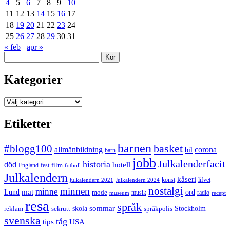
4
5
6
7
8
9
10
11
12
13
14
15
16
17
18
19
20
21
22
23
24
25
26
27
28
29
30
31
« feb
apr »
Sök
Kategorier
Kategorier
Etiketter
barnen
#blogg100
basket
allmänbildning
corona
bil
barn
jobb
Julkalenderfacit
historia
död
hotell
England
fest
film
fotboll
Julkalendern
kåseri
julkalendern 2021
Julkalendern 2024
konst
lifvet
nostalgi
minnen
minne
mat
Lund
mode
ord
musik
radio
museum
recept
resa
språk
sommar
reklam
sekrutt
skola
språkpolis
Stockholm
svenska
tåg
USA
tips