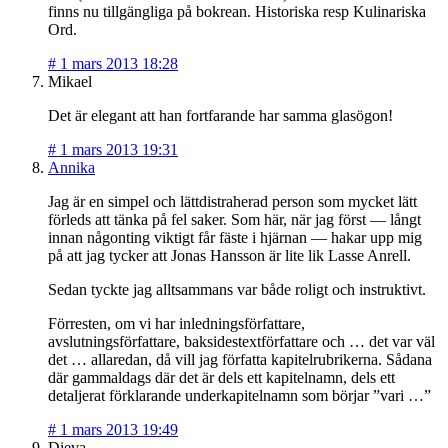
finns nu tillgängliga på bokrean. Historiska resp Kulinariska
Ord.
#
1 mars 2013 18:28
Mikael
Det är elegant att han fortfarande har samma glasögon!
#
1 mars 2013 19:31
Annika
Jag är en simpel och lättdistraherad person som mycket lätt
förleds att tänka på fel saker. Som här, när jag först — långt
innan någonting viktigt får fäste i hjärnan — hakar upp mig
på att jag tycker att Jonas Hansson är lite lik Lasse Anrell.
Sedan tyckte jag alltsammans var både roligt och instruktivt.
Förresten, om vi har inledningsförfattare,
avslutningsförfattare, baksidestextförfattare och … det var väl
det … allaredan, då vill jag författa kapitelrubrikerna. Sådana
där gammaldags där det är dels ett kapitelnamn, dels ett
detaljerat förklarande underkapitelnamn som börjar ”vari …”
#
1 mars 2013 19:49
Dieva