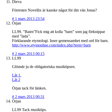
Dieva
Förresten
Novellix
är kanske något för din vän Jonas?
#
1 mars 2013 23:54
Örjan
LL99. ”Bairn”Fick mig att kolla ”barn” som jag förknippar
med ”lada”.
Förklarande etymologi. Inser gemensamhet med ord för barn.
http://www.etymonline.com/index.php?term=barn
#
2 mars 2013 00:15
LL99
Glömde ju de obligatoriska musiktipsen.
Låt 1.
Låt 2
Örjan tack för länken.
#
2 mars 2013 00:31
Örjan
LL99 Tack musiktips.