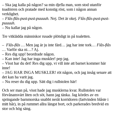
– Ska jag kalla på någon? sa min djefla man, som stod utanför
toadörren och pratade med konstig röst, som i någon annan
verklighet.
–
Flås-flås-pust-pust-puuuuh.
Nej. Det är okej.
Flås-flås-pust-pust-
puuuuh.
– Nu kallar jag på någon.
Tre vitklädda människor rusade plötsligt in på toaletten.
–
Flås-flås …
Men jag är ju inte färd… jag har inte tork…
Flås-flås
…
Varför ska ni…? Aj.
– Res dig upp! beordrade någon.
– Kan inte! Jag har inga muskler! pep jag.
– Visst har du det! Res dig upp, vi vill inte att barnet kommer här
inne!
– JAG HAR INGA MUSKLER! röt någon, och jag insåg senare att
det kan ha varit jag.
– Nu reser du dig upp. Sätt dig i rullstolen här!
Och ser man på, visst hade jag musklerna kvar. Rullstolen var
förvånansvärt liten och söt, hann jag tänka. Jag kördes av en
springande barnmorska snabbt neråt korridoren (fartvinden blåste i
mitt hår), in på rummet allra längst bort, och parkerades bredvid en
stor och hög säng.