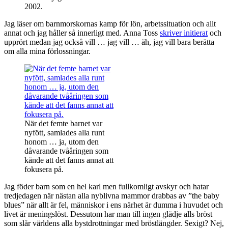
2002.
Jag läser om barnmorskornas kamp för lön, arbetssituation och allt
annat och jag håller så innerligt med. Anna Toss
skriver initierat
och
upprört medan jag också vill … jag vill … äh, jag vill bara berätta
om alla mina förlossningar.
När det femte barnet var
nyfött, samlades alla runt
honom … ja, utom den
dåvarande tvååringen som
kände att det fanns annat att
fokusera på.
Jag föder barn som en hel karl men fullkomligt avskyr och hatar
tredjedagen när nästan alla nyblivna mammor drabbas av ”the baby
blues” när allt är fel, människor i ens närhet är dumma i huvudet och
livet är meningslöst. Dessutom har man till ingen glädje alls bröst
som slår världens alla bystdrottningar med bröstlängder. Sexigt? Nej,