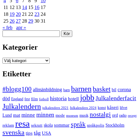
4
5
6
7
8
9
10
11
12
13
14
15
16
17
18
19
20
21
22
23
24
25
26
27
28
29
30
31
« feb
apr »
Sök
Kategorier
Kategorier
Etiketter
barnen
#blogg100
basket
allmänbildning
corona
bil
barn
jobb
Julkalenderfacit
historia
död
hotell
England
fest
film
fotboll
Julkalendern
kåseri
julkalendern 2021
Julkalendern 2024
konst
lifvet
nostalgi
minnen
minne
mat
Lund
mode
ord
musik
radio
museum
recept
resa
språk
sommar
reklam
sekrutt
skola
språkpolis
Stockholm
svenska
tåg
USA
tips