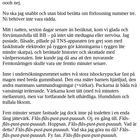
oooh nej.
Nu ska jag snabbt och utan blod berätta om förlossning nummer tre.
Ni behöver inte vara rädda.
Mitt i natten, sexton dagar senare än beräknat, kom vi glada och
förväntansfulla till BB – på intet sätt medtagna eller nervösa. Jag
pustade, flåsade, pillade på TNS-apparaten (en grej som med
fasklistrade elektroder på ryggen gör känningarna i ryggen lite
mindre skarpa), och berättade historier och skrattade med
vårdpersonalen. Inte kunde jag då ana att den nuvarande
Femtonåringen skulle vara ute femtio minuter senare.
Inne i undersökningsrummet sattes två stora ishockeypuckar fast på
magen med breda gummiband. Den ena mäter barnets hjärtljud, den
andra mammans sammandragningar (=värkar). Puckarna är båda två
vansinnigt irriterande. Värkarna kom tätt (med två minuters
mellanrum), men var fortfarande helt uthärdliga. Humdidum och
trallala liksom.
Fem minuter senare fastnade jag dock inne på toaletten i en enda
lång jättevärk.
Flås-flås-pust-pust-puuuuh
. Oj, en gång till.
Flås-
flås-pust-pust-puuuuh
. Hoppsan.
Flås-flås-pust-pust-puuuuh.
Vad är
detta?
Flås-flås-pust-pust-puuuuh.
Vad ska jag göra nu då?
Flås-
flås-pust-pust-puuuuh.
Fy fan.
Flås-flås-pust-pust-puuuuh.