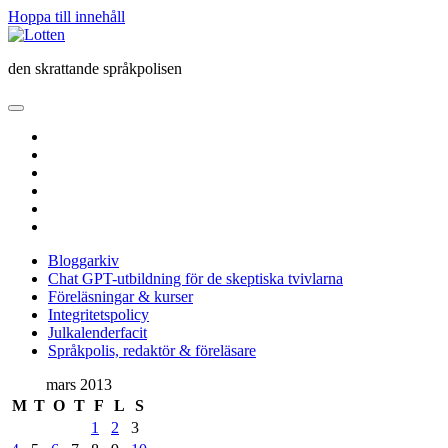
Hoppa till innehåll
Lotten
den skrattande språkpolisen
öppna
primär
twitter
meny
facebook
instagram
linkedin
rss
e-
post
Bloggarkiv
Chat GPT-utbildning för de skeptiska tvivlarna
Föreläsningar & kurser
Integritetspolicy
Julkalenderfacit
Språkpolis, redaktör & föreläsare
Sidopanel
mars 2013
M
T
O
T
F
L
S
1
2
3