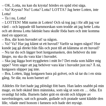
– OK, Lotta, nu kan du krysta! hördes en späd röst säga.
– Va? Krysta? Nu? Lotta? Lotta? LOTTA? Jag heter Lotten, inte
Lotta!
– Ta i nu, Lotta!
– LOTTEN! Mitt namn är Lotten! Och så tog jag i för allt jag var
värd – och lappade till barnmorskan som trodde att jag hette Lotta
och att denna Lotta faktiskt bara skulle föda barn och inte komma
med en uppercut.
– Bra, där kom huvudet ut! sa någon.
– Va? Va? Har jag klämt ut ett huvud? Varför sa ingen något? Hur
kunde jag gå direkt från flås och pust till att klämma ut ett huvud?
– Nu tar du och lägger bort lustgasmasken, den behöver du inte
längre, nu ska du vara klar i huvudet.
– Ska jag lägga bort tryggheten i mitt liv? Det enda som håller mig
uppe? Vem säger att jag behöver vara klar i huvudet just nu? Å nä,
lustgasen släpper jag inte.
– Bra, Lotten, lägg lustgasen bara på golvet, och så tar du i en sista
gång. Se där, nu kom barnet ut!
Alldeles för fort hade jag plötsligt fött barn. Han lades snabbt på min
mage, en helt okänd liten människa, som såg ut som en … ödla. En
ovanligt ful ödla. Barnets fader grät en skvätt och klippte av
navelsträngen, satt och gosade, gullade och pratade samt klädde den
lille, vilade med honom i famnen och hade det mysigt.