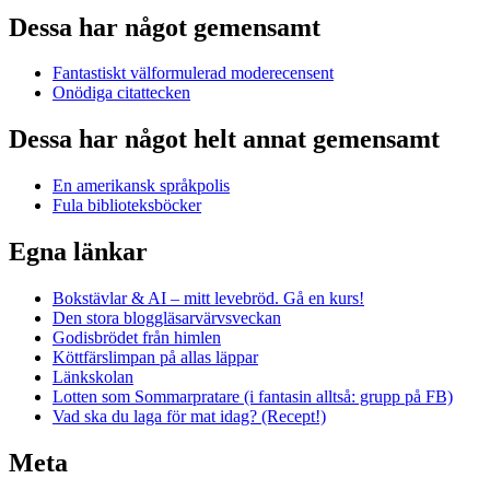
Dessa har något gemensamt
Fantastiskt välformulerad moderecensent
Onödiga citattecken
Dessa har något helt annat gemensamt
En amerikansk språkpolis
Fula biblioteksböcker
Egna länkar
Bokstävlar & AI – mitt levebröd. Gå en kurs!
Den stora bloggläsarvärvsveckan
Godisbrödet från himlen
Köttfärslimpan på allas läppar
Länkskolan
Lotten som Sommarpratare (i fantasin alltså: grupp på FB)
Vad ska du laga för mat idag? (Recept!)
Meta