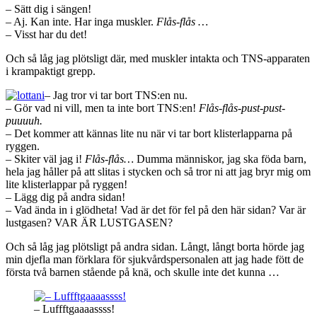
– Sätt dig i sängen!
– Aj. Kan inte. Har inga muskler.
Flås-flås …
– Visst har du det!
Och så låg jag plötsligt där, med muskler intakta och TNS-apparaten
i krampaktigt grepp.
– Jag tror vi tar bort TNS:en nu.
– Gör vad ni vill, men ta inte bort TNS:en!
Flås-flås-pust-pust-
puuuuh.
– Det kommer att kännas lite nu när vi tar bort klisterlapparna på
ryggen.
– Skiter väl jag i!
Flås-flås…
Dumma människor, jag ska föda barn,
hela jag håller på att slitas i stycken och så tror ni att jag bryr mig om
lite klisterlappar på ryggen!
– Lägg dig på andra sidan!
– Vad ända in i glödheta! Vad är det för fel på den här sidan? Var är
lustgasen? VAR ÄR LUSTGASEN?
Och så låg jag plötsligt på andra sidan. Långt, långt borta hörde jag
min djefla man förklara för sjukvårdspersonalen att jag hade fött de
första två barnen stående på knä, och skulle inte det kunna …
– Luffftgaaaassss!