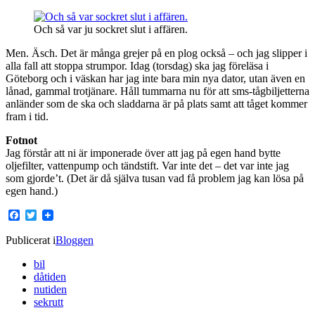
Och så var ju sockret slut i affären.
Men. Äsch. Det är många grejer på en plog också – och jag slipper i
alla fall att stoppa strumpor. Idag (torsdag) ska jag föreläsa i
Göteborg och i väskan har jag inte bara min nya dator, utan även en
lånad, gammal trotjänare. Håll tummarna nu för att sms-tågbiljetterna
anländer som de ska och sladdarna är på plats samt att tåget kommer
fram i tid.
Fotnot
Jag förstår att ni är imponerade över att jag på egen hand bytte
oljefilter, vattenpump och tändstift. Var inte det – det var inte jag
som gjorde’t. (Det är då själva tusan vad få problem jag kan lösa på
egen hand.)
Facebook
Twitter
Publicerat i
Bloggen
bil
dåtiden
nutiden
sekrutt