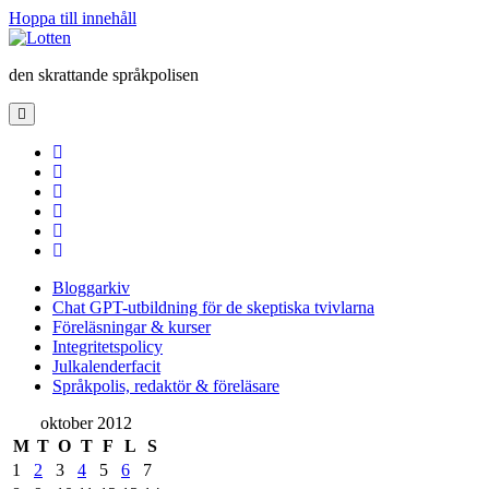
Hoppa till innehåll
Lotten
den skrattande språkpolisen
öppna
primär
meny
twitter
facebook
instagram
linkedin
rss
e-
post
Bloggarkiv
Chat GPT-utbildning för de skeptiska tvivlarna
Föreläsningar & kurser
Integritetspolicy
Julkalenderfacit
Språkpolis, redaktör & föreläsare
Sidopanel
oktober 2012
M
T
O
T
F
L
S
1
2
3
4
5
6
7