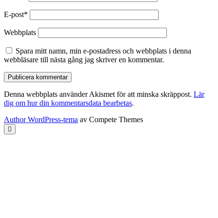
E-post*
Webbplats
Spara mitt namn, min e-postadress och webbplats i denna
webbläsare till nästa gång jag skriver en kommentar.
Denna webbplats använder Akismet för att minska skräppost.
Lär
dig om hur din kommentarsdata bearbetas
.
Author WordPress-tema
av Compete Themes
Rulla
till
toppen