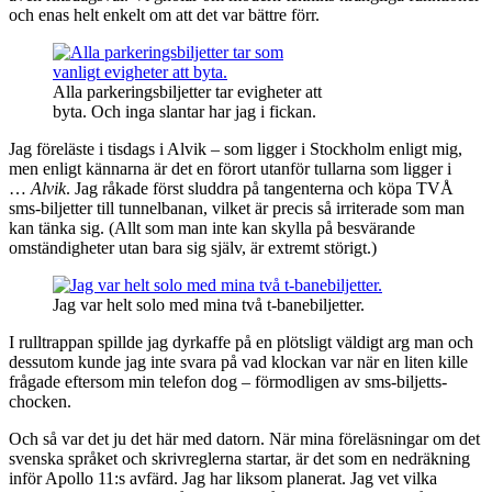
och enas helt enkelt om att det var bättre förr.
Alla parkeringsbiljetter tar evigheter att
byta. Och inga slantar har jag i fickan.
Jag föreläste i tisdags i Alvik – som ligger i Stockholm enligt mig,
men enligt kännarna är det en förort utanför tullarna som ligger i
…
Alvik
. Jag råkade först sluddra på tangenterna och köpa TVÅ
sms-biljetter till tunnelbanan, vilket är precis så irriterade som man
kan tänka sig. (Allt som man inte kan skylla på besvärande
omständigheter utan bara sig själv, är extremt störigt.)
Jag var helt solo med mina två t-banebiljetter.
I rulltrappan spillde jag dyrkaffe på en plötsligt väldigt arg man och
dessutom kunde jag inte svara på vad klockan var när en liten kille
frågade eftersom min telefon dog – förmodligen av sms-biljetts-
chocken.
Och så var det ju det här med datorn. När mina föreläsningar om det
svenska språket och skrivreglerna startar, är det som en nedräkning
inför Apollo 11:s avfärd. Jag har liksom planerat. Jag vet vilka