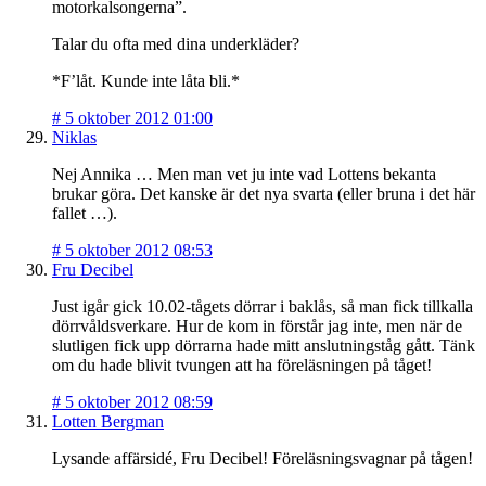
motorkalsongerna”.
Talar du ofta med dina underkläder?
*F’låt. Kunde inte låta bli.*
#
5 oktober 2012 01:00
Niklas
Nej Annika … Men man vet ju inte vad Lottens bekanta
brukar göra. Det kanske är det nya svarta (eller bruna i det här
fallet …).
#
5 oktober 2012 08:53
Fru Decibel
Just igår gick 10.02-tågets dörrar i baklås, så man fick tillkalla
dörrvåldsverkare. Hur de kom in förstår jag inte, men när de
slutligen fick upp dörrarna hade mitt anslutningståg gått. Tänk
om du hade blivit tvungen att ha föreläsningen på tåget!
#
5 oktober 2012 08:59
Lotten Bergman
Lysande affärsidé, Fru Decibel! Föreläsningsvagnar på tågen!