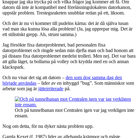
knappar jag ska trycka på och vilka frågor jag kommer att få. Om
datorn då inte är kompatibel med föreläsningslokalens datorkanon,
uppstår problem. Trestegsraketen snubblar redan på ett, liksom.
Och det är nu vi kommer till pudelns kärna: det är då själva tusan
vad man ska kunna lösa alla problem! (Ja, jag upprepar mig. Det är
ett stilistiskt grepp. Ah, strunt samma.)
Jag försökte fixa datorproblemet, bad personalen fixa
datorproblemet och ringde sedan min djefla man och bad honom att
på distans fixa datorproblemet medelst trolleri. Men nej. Det var bara
att gilla läget, ta bollarna på volley och krydda med en och annan
klackspark.
Och nu visar det sig att datorn –
den som dog samma dag den
började användas
– lider av en inbyggd ”bug”. Som människor som
arbetar som jag är
jätteirriterade
på.
Och på tunnelbanan mot Centralen igen var jag verkligen inte
ensam.
Nog om detta, för nu dyker nästa problem upp.
Gamla Kexet (f. 1987) lider av allehanda krämpor och måste