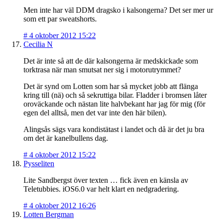
Men inte har väl DDM dragsko i kalsongerna? Det ser mer ur
som ett par sweatshorts.
#
4 oktober 2012 15:22
Cecilia N
Det är inte så att de där kalsongerna är medskickade som
torktrasa när man smutsat ner sig i motorutrymmet?
Det är synd om Lotten som har så mycket jobb att flänga
kring till (nä) och så sekruttiga bilar. Fladder i bromsen låter
oroväckande och nästan lite halvbekant har jag för mig (för
egen del alltså, men det var inte den här bilen).
Alingsås sägs vara kondistätast i landet och då är det ju bra
om det är kanelbullens dag.
#
4 oktober 2012 15:22
Pysseliten
Lite Sandbergst över texten … fick även en känsla av
Teletubbies. iOS6.0 var helt klart en nedgradering.
#
4 oktober 2012 16:26
Lotten Bergman