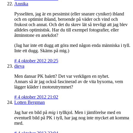
Annika
Pysseliten, jag är en pessimist (eller snarare cyniker) ibland
och en optimist ibland, beroende på väder och vind och
frukost och annat. Och det du skrev lät så trevligt att jag blev
alldeles optimistisk. Har du till exempel fotografier, eller
åtminstone en anekdot?
(Jag har inte ett dugg att göra med någon enda människa i tyll.
Inte ett dugg. Skäms på mig.)
#
4 oktober 2012 20:25
dieva
Men dansar PK balett? Det var verkligen en nyhet.
Annars så är jag också fascinerad av de vita byxorna, vem
lägger kläder i motorutrymmet?
#
4 oktober 2012 21:02
Lotten Bergman
Jag har en bild på
mig
i tyllkjol. Men i jämförelse med en
eventuell bild på PK i tyll, har jag nog inte mycket att komma
med.