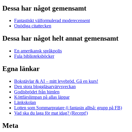
Dessa har något gemensamt
Fantastiskt välformulerad moderecensent
Onödiga citattecken
Dessa har något helt annat gemensamt
En amerikansk språkpolis
Fula biblioteksböcker
Egna länkar
Bokstävlar & AI – mitt levebröd. Gå en kurs!
Den stora bloggläsarvärvsveckan
Godisbrödet från himlen
Köttfärslimpan på allas läppar
Länkskolan
Lotten som Sommarpratare (i fantasin alltså: grupp på FB)
Vad ska du laga för mat idag? (Recept!)
Meta