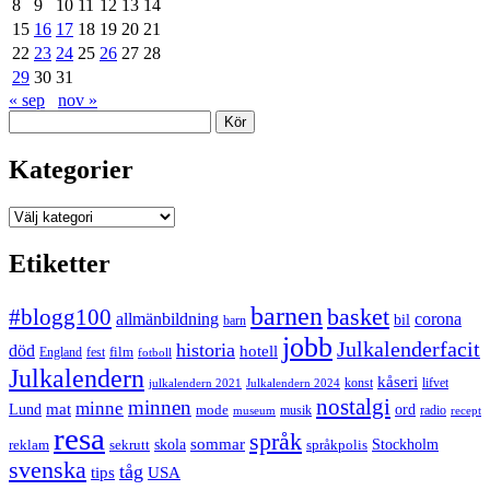
8
9
10
11
12
13
14
15
16
17
18
19
20
21
22
23
24
25
26
27
28
29
30
31
« sep
nov »
Sök
Kategorier
Kategorier
Etiketter
barnen
#blogg100
basket
allmänbildning
corona
bil
barn
jobb
Julkalenderfacit
historia
död
hotell
England
fest
film
fotboll
Julkalendern
kåseri
julkalendern 2021
Julkalendern 2024
konst
lifvet
nostalgi
minnen
minne
mat
Lund
mode
ord
musik
radio
museum
recept
resa
språk
sommar
reklam
sekrutt
skola
språkpolis
Stockholm
svenska
tåg
USA
tips