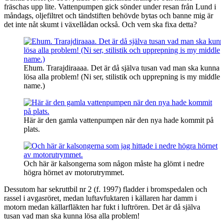
fräschas upp lite. Vattenpumpen gick sönder under resan från Lund i
måndags, oljefiltret och tändstiften behövde bytas och banne mig är
det inte nåt skumt i växellådan också. Och vem ska fixa detta?
Ehum. Trarajdiraaaa. Det är då själva tusan vad man ska kunna
lösa alla problem! (Ni ser, stilistik och upprepning is my middle
name.)
Här är den gamla vattenpumpen när den nya hade kommit på
plats.
Och här är kalsongerna som någon måste ha glömt i nedre
högra hörnet av motorutrymmet.
Dessutom har sekruttbil nr 2 (f. 1997) fladder i bromspedalen och
rassel i avgasröret, medan luftavfuktaren i källaren har damm i
motorn medan källarfläkten har fukt i luftrören. Det är då själva
tusan vad man ska kunna lösa alla problem!