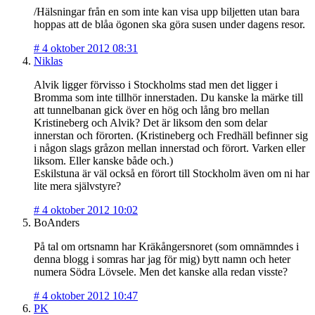
/Hälsningar från en som inte kan visa upp biljetten utan bara
hoppas att de blåa ögonen ska göra susen under dagens resor.
#
4 oktober 2012 08:31
Niklas
Alvik ligger förvisso i Stockholms stad men det ligger i
Bromma som inte tillhör innerstaden. Du kanske la märke till
att tunnelbanan gick över en hög och lång bro mellan
Kristineberg och Alvik? Det är liksom den som delar
innerstan och förorten. (Kristineberg och Fredhäll befinner sig
i någon slags gråzon mellan innerstad och förort. Varken eller
liksom. Eller kanske både och.)
Eskilstuna är väl också en förort till Stockholm även om ni har
lite mera självstyre?
#
4 oktober 2012 10:02
BoAnders
På tal om ortsnamn har Kräkångersnoret (som omnämndes i
denna blogg i somras har jag för mig) bytt namn och heter
numera Södra Lövsele. Men det kanske alla redan visste?
#
4 oktober 2012 10:47
PK