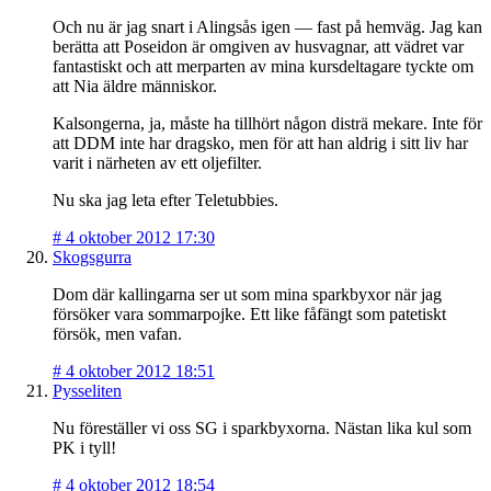
Och nu är jag snart i Alingsås igen — fast på hemväg. Jag kan
berätta att Poseidon är omgiven av husvagnar, att vädret var
fantastiskt och att merparten av mina kursdeltagare tyckte om
att Nia äldre människor.
Kalsongerna, ja, måste ha tillhört någon disträ mekare. Inte för
att DDM inte har dragsko, men för att han aldrig i sitt liv har
varit i närheten av ett oljefilter.
Nu ska jag leta efter Teletubbies.
#
4 oktober 2012 17:30
Skogsgurra
Dom där kallingarna ser ut som mina sparkbyxor när jag
försöker vara sommarpojke. Ett like fåfängt som patetiskt
försök, men vafan.
#
4 oktober 2012 18:51
Pysseliten
Nu föreställer vi oss SG i sparkbyxorna. Nästan lika kul som
PK i tyll!
#
4 oktober 2012 18:54