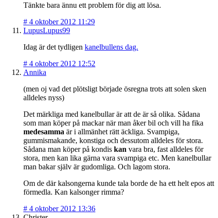
Tänkte bara ännu ett problem för dig att lösa.
#
4 oktober 2012 11:29
LupusLupus99
Idag är det tydligen
kanelbullens dag.
#
4 oktober 2012 12:52
Annika
(men oj vad det plötsligt började ösregna trots att solen sken
alldeles nyss)
Det märkliga med kanelbullar är att de är så olika. Sådana
som man köper på mackar när man åker bil och vill ha fika
medesamma
är i allmänhet rätt äckliga. Svampiga,
gummismakande, konstiga och dessutom alldeles för stora.
Sådana man köper på kondis
kan
vara bra, fast alldeles för
stora, men kan lika gärna vara svampiga etc. Men kanelbullar
man bakar själv är gudomliga. Och lagom stora.
Om de där kalsongerna kunde tala borde de ha ett helt epos att
förmedla. Kan kalsonger rimma?
#
4 oktober 2012 13:36
Christer