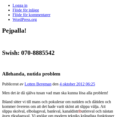
Logga in
Flöde för inlägg
Flöde för kommentarer
WordPress.org
Pejpalla!
Swish: 070-8885542
Allehanda, nutida problem
Publicerat av
Lotten Bergman
den
4 oktober 2012 06:25
Men det är då själva tusan vad man ska kunna lösa alla problem!
Ibland sitter vi till mans och pokulerar om nutiden och dåtiden och
kommer överens om att det hade varit skönt att slippa välja. Att
slippa skolval, elbolagsval, bankval, kanaldistr
ib
utörsval och nästan
även riksdagsval. Vi gnölar om modern tekniks krångliga funktioner