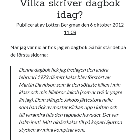
Vilka skriver dagbok
22
23
24
25
26
27
28
idag?
29
30
31
Publicerat av
Lotten Bergman
den
6 oktober 2012
« sep
nov »
11:08
När jag var nio år fick jag en dagbok. Så här står det på
Sök
de första sidorna:
Denna dagbok fick jag fredagen den andra
februari 1973 då mitt kalas blev förstört av
Martin Davidson som är den sötaste killen i min
klass och min lillebror Jakob (som är två år yngre
Kategorier
än jag). Dom slängde Jakobs jättestora nalle
Kategorier
som han fick av moster Kickan upp i luften och
till varandra tills den tappade huvudet. Det var
halm inuti. Mitt nioårskalas till på köpet! Sjutton
stycken av mina kompisar kom.
Etiketter