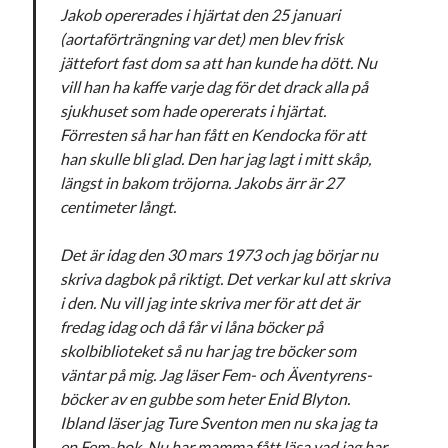
#blogg100
Jakob opererades i hjärtat den 25 januari
allmänbildning
barn
(aortaförträngning var det) men blev frisk
barnen
basket
corona
jättefort fast dom sa att han kunde ha dött. Nu
bil
vill han ha kaffe varje dag för det drack alla på
död
film
England
fest
fotboll
sjukhuset som hade opererats i hjärtat.
jobb
Förresten så har han fått en Kendocka för att
historia
hotell
han skulle bli glad. Den har jag lagt i mitt skåp,
Julkalendern
Julkalenderfacit
längst in bakom tröjorna. Jakobs ärr är 27
centimeter långt.
julkalendern 2021
Julkalendern 2024
konst
minne
kåseri
mat
Lund
lifvet
Det är idag den 30 mars 1973 och jag börjar nu
minnen
skriva dagbok på riktigt. Det verkar kul att skriva
mode
musik
museum
i den. Nu vill jag inte skriva mer för att det är
nostalgi
ord
radio
recept
fredag idag och då får vi låna böcker på
resa
skolbiblioteket så nu har jag tre böcker som
skola
reklam
sekrutt
väntar på mig. Jag läser Fem- och Äventyrens-
språk
böcker av en gubbe som heter Enid Blyton.
sommar
språkpolis
Ibland läser jag Ture Sventon men nu ska jag ta
svenska
tåg
tips
Stockholm
en Fem-bok. Nu har mamma fått läsa vad jag har