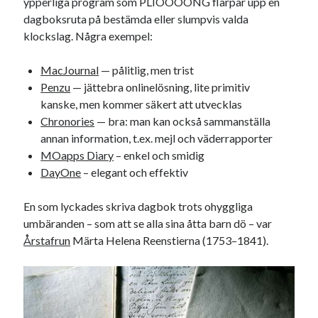
ypperliga program som PLIOOOONG flärpar upp en
dagboksruta på bestämda eller slumpvis valda
klockslag. Några exempel:
MacJournal
— pålitlig, men trist
Swish: 070-8885542
Penzu
— jättebra onlinelösning, lite primitiv
kanske, men kommer säkert att utvecklas
Chronories
— bra: man kan också sammanställa
annan information, t.ex. mejl och väderrapporter
MOapps Diary
– enkel och smidig
DayOne
– elegant och effektiv
En som lyckades skriva dagbok trots ohyggliga
umbäranden – som att se alla sina åtta barn dö – var
Årstafrun
Märta Helena Reenstierna (1753–1841).