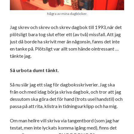
Godisbrödet från himlen
Köttfärslimpan på allas läppar
Några av mina dagböcker.
Länkskolan
Lotten som Sommarpratare (i fantasin alltså: grupp på FB)
Jag skrev och skrev och skrev dagbok till 1993, när det
Vad ska du laga för mat idag? (Recept!)
plötsligt bara tog slut efter ett (av två) missfall. Att jag
just då borde ha skrivit mer än någonsin, fanns det inte
en tanke på. Plötsligt var allt som hände ointressant …
Meta
tänkte jag.
Logga in
Så urbota dumt tänkt.
Flöde för inlägg
Flöde för kommentarer
Så nu slår jag ett slag för dagboksskriverier. Jag ska
WordPress.org
från och med idag börja skriva dagbok, och tror att jag
dessutom ska göra det för hand (trots usel handstil) och
passa på att rita, klistra in tidningsurklipp och ha mig.
Om man hellre vill skriva via tangentbord (som jag har
Pejpalla!
testat, men inte lyckats komma igång med), finns det