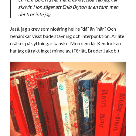
skrivit. Hon säger att Enid Blyton är en tant, men
USA
det tror inte jag.
Jaså, jag skrev som nioåring hellre ”då” än ”när”. Och
Dessa har något gemensamt
behärskar visst både stavning och interpunktion. Är lite
osäker på syftningar kanske. Men den där Kendockan
Fantastiskt välformulerad moderecensent
har jag då rakt inget minne av. (Förlåt, Broder Jakob.)
Onödiga citattecken
Dessa har något helt annat gemensamt
En amerikansk språkpolis
Fula biblioteksböcker
Egna länkar
Bokstävlar & AI – mitt levebröd. Gå en kurs!
Den stora bloggläsarvärvsveckan