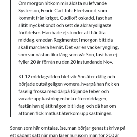
Om morgon hitkom min äldsta nu lefvande
Systerson, Fenric Carl Joh: Fleetwood, som
kommit från kriget. Gudilof! oskadd, fast han
slitit mycket ondt och sett de aldrarysligaste
förödelser. Han hade ej stunder att här äta
middag, emedan Regimentet i morgon bittida
skall marchera hemåt. Det var en vacker yngling,
som var nästan lika lång som vår Son, fast han ej
fyller 20 år förrän nu den 20 instundande Nov.
Kl. 12 middagstiden blef vår Son åter dålig och
började outsägeligen vomera, hvarpå han fick en
faselig frossa med därpå följande feber och
varade uppkastningen hela eftermiddagen,
fastän han ej ätit någon bit i dag, och då han om
aftonen fick matlust återkom uppkastningen.
Sonen som här omtalas, (se, man börjar genast skriva på
ett sådant sätt när man läser hurusom man för 200 år