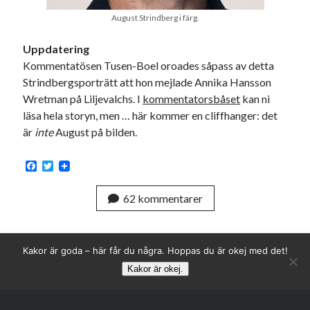
August Strindberg i färg.
Uppdatering
Kommentatösen Tusen-Boel oroades såpass av detta
Strindbergsporträtt att hon mejlade Annika Hansson
Wretman på Liljevalchs. I
kommentatorsbåset
kan ni
läsa hela storyn, men … här kommer en cliffhanger: det
är
inte
August på bilden.
F
T
a
w
c
i
62 kommentarer
e
t
b
t
o
e
o
r
k
Kakor är goda – här får du några. Hoppas du är okej med det!
Kakor är okej.
Rulla