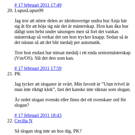
#
17 februari 2011 17:49
LupusLupus99
Jag tror att större delen av idrottssverige undra hur Anja bär
sig åt för att höja sig när det är mästerskap. Hon kan åka hur
dåligt som helst under säsongen men så fort det vankas
mästerskap så verkar det om hon trycker knapp. Sedan så är
det nästan så att det blir medalj per automatik.
Tror hon endast har missat medalj i ett enda seniormästerskap
(Vm/OS). Slå det den som kan.
#
17 februari 2011 17:59
PK
Jag tycker att sloganer är svårt. Min favorit är ”Utan tvivel är
man inte riktigt klok”, fast det kanske inte räknas som slogan.
Är ordet slogan svenskt eller finns det ett svenskare ord för
slogan?
#
17 februari 2011 18:43
Cecilia N
Så slogan slog inte an hos dig, PK?