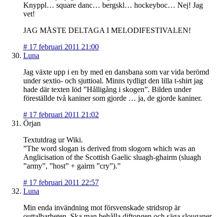
Knyppl… square danc… bergskl… hockeyboc… Nej! Jag
vet!
JAG MÅSTE DELTAGA I MELODIFESTIVALEN!
#
17 februari 2011 21:00
Luna
Jag växte upp i en by med en dansbana som var vida berömd
under sextio- och sjuttioal. Minns tydligt den lilla t-shirt jag
hade där texten löd ”Hålligång i skogen”. Bilden under
föreställde två kaniner som gjorde … ja, de gjorde kaniner.
#
17 februari 2011 21:02
Örjan
Textutdrag ur Wiki.
”The word slogan is derived from slogorn which was an
Anglicisation of the Scottish Gaelic sluagh-ghairm (sluagh
”army”, ”host” + gairm ”cry”).”
#
17 februari 2011 22:57
Luna
Min enda invändning mot försvenskade stridsrop är
outtalbarheten. Ska man behålla diftongen och säga slouganer.