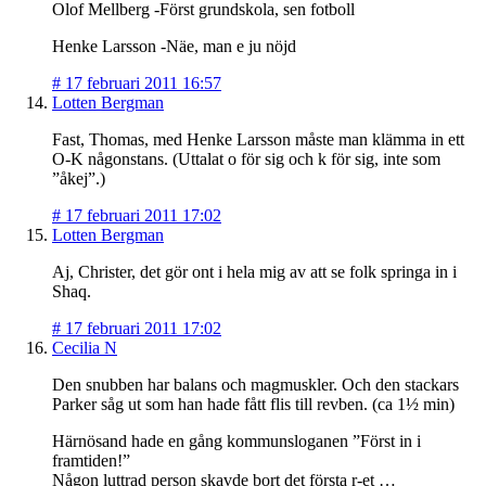
Olof Mellberg -Först grundskola, sen fotboll
Henke Larsson -Näe, man e ju nöjd
#
17 februari 2011 16:57
Lotten Bergman
Fast, Thomas, med Henke Larsson måste man klämma in ett
O-K någonstans. (Uttalat o för sig och k för sig, inte som
”åkej”.)
#
17 februari 2011 17:02
Lotten Bergman
Aj, Christer, det gör ont i hela mig av att se folk springa in i
Shaq.
#
17 februari 2011 17:02
Cecilia N
Den snubben har balans och magmuskler. Och den stackars
Parker såg ut som han hade fått flis till revben. (ca 1½ min)
Härnösand hade en gång kommunsloganen ”Först in i
framtiden!”
Någon luttrad person skavde bort det första r-et …