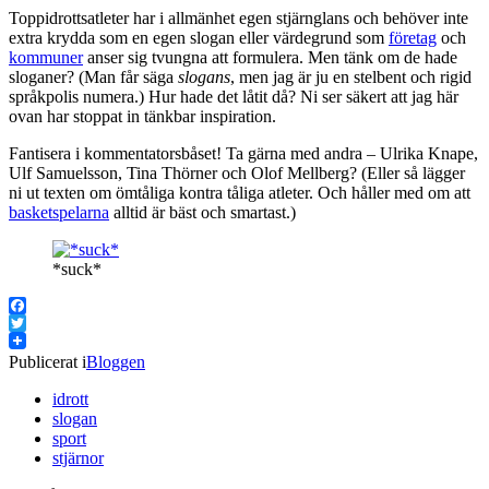
Toppidrottsatleter har i allmänhet egen stjärnglans och behöver inte
extra krydda som en egen slogan eller värdegrund som
företag
och
kommuner
anser sig tvungna att formulera. Men tänk om de hade
sloganer? (Man får säga
slogans
, men jag är ju en stelbent och rigid
språkpolis numera.) Hur hade det låtit då? Ni ser säkert att jag här
ovan har stoppat in tänkbar inspiration.
Fantisera i kommentatorsbåset! Ta gärna med andra – Ulrika Knape,
Ulf Samuelsson, Tina Thörner och Olof Mellberg? (Eller så lägger
ni ut texten om ömtåliga kontra tåliga atleter. Och håller med om att
basketspelarna
alltid är bäst och smartast.)
*suck*
Facebook
Twitter
Publicerat i
Bloggen
idrott
slogan
sport
stjärnor