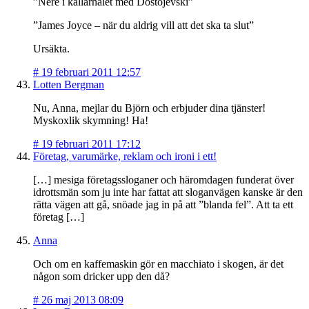
”Nere i källarhålet med Dostojevski”
”James Joyce – när du aldrig vill att det ska ta slut”
Ursäkta.
#
19 februari 2011 12:57
Lotten Bergman
Nu, Anna, mejlar du Björn och erbjuder dina tjänster!
Myskoxlik skymning! Ha!
#
19 februari 2011 17:12
Företag, varumärke, reklam och ironi i ett!
[…] mesiga företagssloganer och häromdagen funderat över
idrottsmän som ju inte har fattat att sloganvägen kanske är den
rätta vägen att gå, snöade jag in på att ”blanda fel”. Att ta ett
företag […]
Anna
Och om en kaffemaskin gör en macchiato i skogen, är det
någon som dricker upp den då?
#
26 maj 2013 08:09