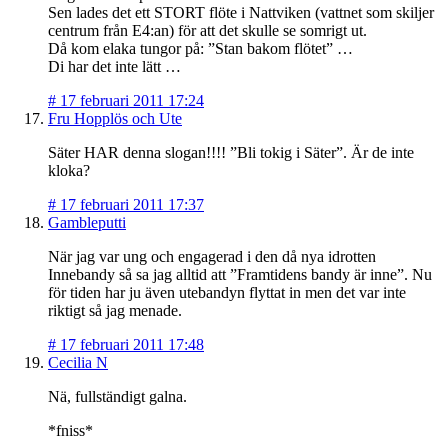
Sen lades det ett STORT flöte i Nattviken (vattnet som skiljer
centrum från E4:an) för att det skulle se somrigt ut.
Då kom elaka tungor på: ”Stan bakom flötet” …
Di har det inte lätt …
#
17 februari 2011 17:24
Fru Hopplös och Ute
Säter HAR denna slogan!!!! ”Bli tokig i Säter”. Är de inte
kloka?
#
17 februari 2011 17:37
Gambleputti
När jag var ung och engagerad i den då nya idrotten
Innebandy så sa jag alltid att ”Framtidens bandy är inne”. Nu
för tiden har ju även utebandyn flyttat in men det var inte
riktigt så jag menade.
#
17 februari 2011 17:48
Cecilia N
Nä, fullständigt galna.
*fniss*