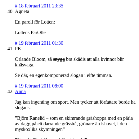
#
18 februari 2011 23:35
Agneta
En paroll för Lotten:
Lottens ParOlle
#
19 februari 2011 01:30
PK
Orlande Bloom, så
snygg
bra skådis att alla kvinnor blir
knäsvaga.
Se där, en egenkomponerad slogan i elfte timman.
#
19 februari 2011 08:00
Anna
Jag kan ingenting om sport. Men tycker att författare borde ha
slogans.
”Björn Ranelid – som en skimrande gräshoppa med en pärla
av dagg på ett darrande grässtrå, grönare än ishavet, i den
myskoxlika skymningen”