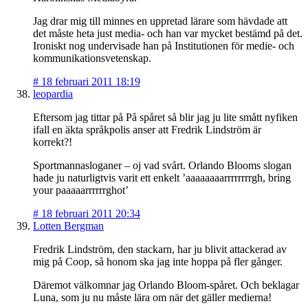
Jag drar mig till minnes en uppretad lärare som hävdade att
det måste heta just media- och han var mycket bestämd på det.
Ironiskt nog undervisade han på Institutionen för medie- och
kommunikationsvetenskap.
#
18 februari 2011 18:19
leopardia
Eftersom jag tittar på På spåret så blir jag ju lite smått nyfiken
ifall en äkta språkpolis anser att Fredrik Lindström är
korrekt?!
Sportmannasloganer – oj vad svårt. Orlando Blooms slogan
hade ju naturligtvis varit ett enkelt ’aaaaaaaarrrrrrrrgh, bring
your paaaaarrrrrrghot’
#
18 februari 2011 20:34
Lotten Bergman
Fredrik Lindström, den stackarn, har ju blivit attackerad av
mig på Coop, så honom ska jag inte hoppa på fler gånger.
Däremot välkomnar jag Orlando Bloom-spåret. Och beklagar
Luna, som ju nu måste lära om när det gäller medierna!