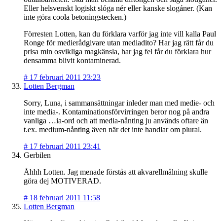
Eller helsvenskt logiskt slóga nér eller kanske slogáner. (Kan
inte göra coola betoningstecken.)
Förresten Lotten, kan du förklara varför jag inte vill kalla Paul
Ronge för medierådgivare utan mediadito? Har jag rätt får du
prisa min osvikliga magkänsla, har jag fel får du förklara hur
densamma blivit kontaminerad.
#
17 februari 2011 23:23
Lotten Bergman
Sorry, Luna, i sammansättningar inleder man med medie- och
inte media-. Kontaminationsförvirringen beror nog på andra
vanliga …ia-ord och att media-nånting ju används oftare än
t.ex. medium-nånting även när det inte handlar om plural.
#
17 februari 2011 23:41
Gerbilen
Åhhh Lotten. Jag menade förstås att akvarellmålning skulle
göra dej MOTIVERAD.
#
18 februari 2011 11:58
Lotten Bergman