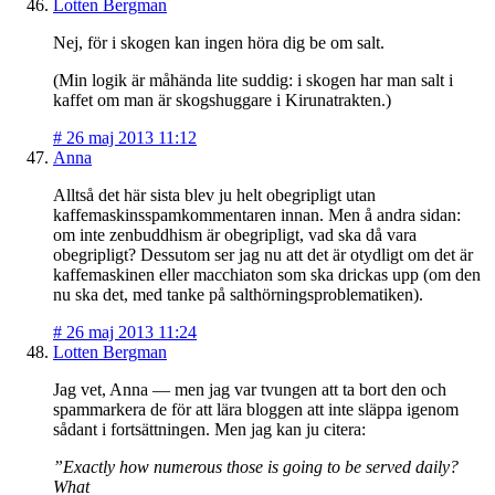
Lotten Bergman
Nej, för i skogen kan ingen höra dig be om salt.
(Min logik är måhända lite suddig: i skogen har man salt i
kaffet om man är skogshuggare i Kirunatrakten.)
#
26 maj 2013 11:12
Anna
Alltså det här sista blev ju helt obegripligt utan
kaffemaskinsspamkommentaren innan. Men å andra sidan:
om inte zenbuddhism är obegripligt, vad ska då vara
obegripligt? Dessutom ser jag nu att det är otydligt om det är
kaffemaskinen eller macchiaton som ska drickas upp (om den
nu ska det, med tanke på salthörningsproblematiken).
#
26 maj 2013 11:24
Lotten Bergman
Jag vet, Anna — men jag var tvungen att ta bort den och
spammarkera de för att lära bloggen att inte släppa igenom
sådant i fortsättningen. Men jag kan ju citera:
”Exactly how numerous those is going to be served daily?
What