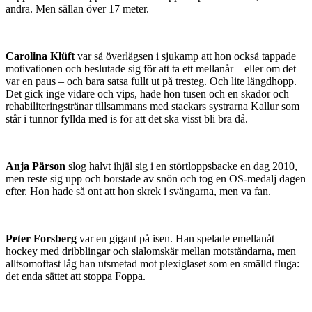
andra. Men sällan över 17 meter.
Carolina Klüft
var så överlägsen i sjukamp att hon också tappade
motivationen och beslutade sig för att ta ett mellanår – eller om det
var en paus – och bara satsa fullt ut på tresteg. Och lite längdhopp.
Det gick inge vidare och vips, hade hon tusen och en skador och
rehabiliteringstränar tillsammans med stackars systrarna Kallur som
står i tunnor fyllda med is för att det ska visst bli bra då.
Anja Pärson
slog halvt ihjäl sig i en störtloppsbacke en dag 2010,
men reste sig upp och borstade av snön och tog en OS-medalj dagen
efter. Hon hade så ont att hon skrek i svängarna, men va fan.
Peter Forsberg
var en gigant på isen. Han spelade emellanåt
hockey med dribblingar och slalomskär mellan motståndarna, men
alltsomoftast låg han utsmetad mot plexiglaset som en smälld fluga:
det enda sättet att stoppa Foppa.