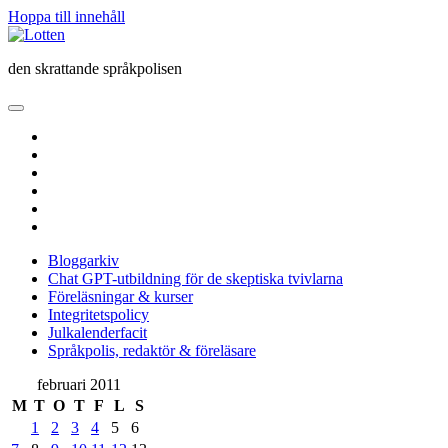
Hoppa till innehåll
Lotten
den skrattande språkpolisen
öppna
primär
twitter
meny
facebook
instagram
linkedin
rss
e-
post
Bloggarkiv
Chat GPT-utbildning för de skeptiska tvivlarna
Föreläsningar & kurser
Integritetspolicy
Julkalenderfacit
Språkpolis, redaktör & föreläsare
Sidopanel
februari 2011
M
T
O
T
F
L
S
1
2
3
4
5
6