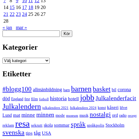
7
8
9
10
11
12
13
14
15
16
17
18
19
20
21
22
23
24
25
26
27
28
« jan
mar »
Sök
Kategorier
Kategorier
Etiketter
barnen
#blogg100
basket
allmänbildning
corona
bil
barn
jobb
Julkalenderfacit
historia
död
hotell
England
fest
film
fotboll
Julkalendern
kåseri
julkalendern 2021
Julkalendern 2024
konst
lifvet
nostalgi
minnen
minne
mat
Lund
mode
ord
musik
radio
museum
recept
resa
språk
sommar
reklam
sekrutt
skola
språkpolis
Stockholm
svenska
tåg
USA
tips