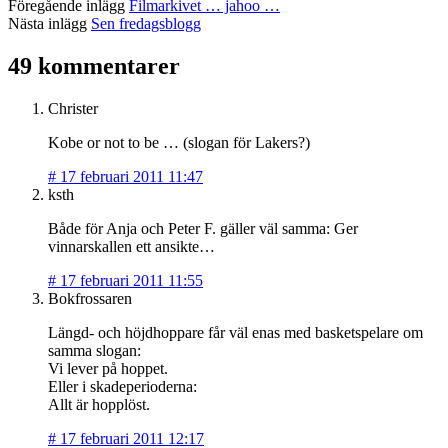
Föregående inlägg
Filmarkivet … jahoo …
Nästa inlägg
Sen fredagsblogg
49 kommentarer
Christer
Kobe or not to be … (slogan för Lakers?)
#
17 februari 2011 11:47
ksth
Både för Anja och Peter F. gäller väl samma: Ger
vinnarskallen ett ansikte…
#
17 februari 2011 11:55
Bokfrossaren
Längd- och höjdhoppare får väl enas med basketspelare om
samma slogan:
Vi lever på hoppet.
Eller i skadeperioderna:
Allt är hopplöst.
#
17 februari 2011 12:17