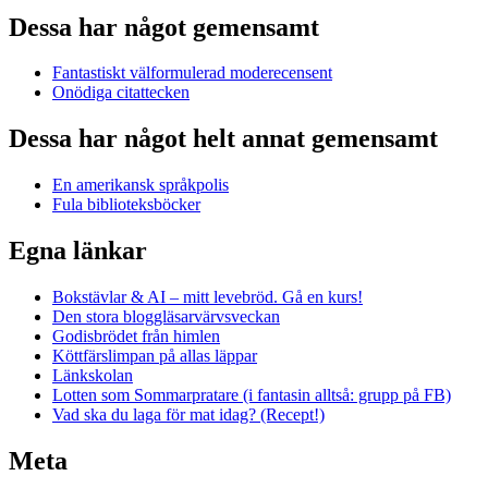
Dessa har något gemensamt
Fantastiskt välformulerad moderecensent
Onödiga citattecken
Dessa har något helt annat gemensamt
En amerikansk språkpolis
Fula biblioteksböcker
Egna länkar
Bokstävlar & AI – mitt levebröd. Gå en kurs!
Den stora bloggläsarvärvsveckan
Godisbrödet från himlen
Köttfärslimpan på allas läppar
Länkskolan
Lotten som Sommarpratare (i fantasin alltså: grupp på FB)
Vad ska du laga för mat idag? (Recept!)
Meta