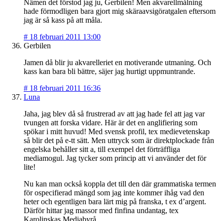
Nämen det förstod jag ju, Gerbilen! Men akvarellmålning
hade förmodligen bara gjort mig skäraavsigöratgalen eftersom
jag är så kass på att måla.
#
18 februari 2011 13:00
Gerbilen
Jamen då blir ju akvarelleriet en motiverande utmaning. Och
kass kan bara bli bättre, säjer jag hurtigt uppmuntrande.
#
18 februari 2011 16:36
Luna
Jaha, jag blev då så frustrerad av att jag hade fel att jag var
tvungen att forska vidare. Här är det en anglifiering som
spökar i mitt huvud! Med svensk profil, tex medievetenskap
så blir det på e-tt sätt. Men uttryck som är direktplockade från
engelska behåller sitt a, till exempel det förträffliga
mediamogul. Jag tycker som princip att vi använder det för
lite!
Nu kan man också koppla det till den där grammatiska termen
för ospecifierad mängd som jag inte kommer ihåg vad den
heter och egentligen bara lärt mig på franska, t ex d’argent.
Därför hittar jag massor med finfina undantag, tex
Karolinskas Mediabyrå.