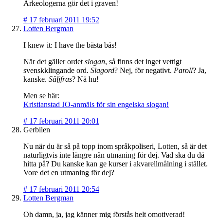
Arkeologerna gör det i graven!
#
17 februari 2011 19:52
Lotten Bergman
I knew it: I have the bästa bås!
När det gäller ordet
slogan
, så finns det inget vettigt
svenskklingande ord.
Slagord
? Nej, för negativt.
Paroll
? Ja,
kanske.
Säljfras
? Nä hu!
Men se här:
Kristianstad JO-anmäls för sin engelska slogan!
#
17 februari 2011 20:01
Gerbilen
Nu när du är så på topp inom språkpoliseri, Lotten, så är det
naturligtvis inte längre nån utmaning för dej. Vad ska du då
hitta på? Du kanske kan ge kurser i akvarellmålning i stället.
Vore det en utmaning för dej?
#
17 februari 2011 20:54
Lotten Bergman
Oh damn, ja, jag känner mig förstås helt omotiverad!