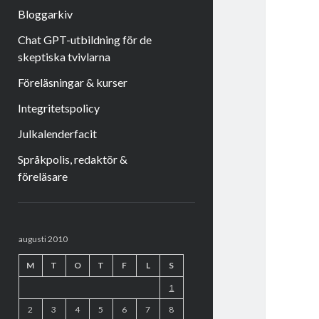
Bloggarkiv
Chat GPT-utbildning för de
skeptiska tvivlarna
Föreläsningar & kurser
Integritetspolicy
Julkalenderfacit
Språkpolis, redaktör &
föreläsare
Sidopanel
augusti 2010
M
T
O
T
F
L
S
1
2
3
4
5
6
7
8