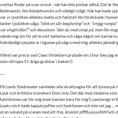
svettas floder på scen också – när han inte jobbar alltså. Det är lite 
Bellmanskt, lite Adolphsonskt och väldigt roligt. När han hade sjun
var vi i publiken alldeles matta och faktiskt lite förälskade i hono
tanter i publiken säga
”tänk en sån begåvning”
och
”snygg rumpa”
var singel eller?”
och dessutom
”den du med sirap på, men lite mage
vände mig om för att le mot tanterna och säga något om barnarov,
fullständigt perplex in i ögonen på några med mig alldeles jämnårig
Vilket var precis vad Claes Virdeborn pratade om. (Hur blev jag e
som vill nypa 51-åriga grabbar i baken?)
—–
På Lunds Stadsteater samlades alla skrattsugna för att lyssna på vi
Luuk och brittiske komikern Dom Joly. Det där med vindarna som 
halvtimmen var för mig (men kanske bara för mig?) vansinnigt irrit
Luuks mick hade tappat puffen och funktionen och inte vet jag … m
ut en sekund på scenen med ett
fras, knaster pffffuuuuuhhhf
och
d