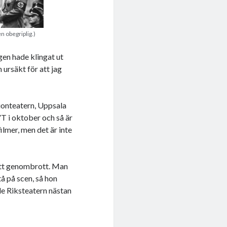
en obegriplig.)
gen hade klingat ut
ursäkt för att jag
rionteatern, Uppsala
VT i oktober och så är
ilmer, men det är inte
sitt genombrott. Man
stå på scen, så hon
lle Riksteatern nästan