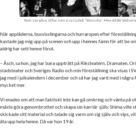
Sten-sax-påse. (Eller som vi sa i Luleå: ”klunscha”. Men då blir bildseri
När applåderna, busvisslingarna och hurraropen efter föreställnin
kastade jag mig upp på scenen och upp i hennes famn för att be om 
aldrig har sett henne förut.
– Äsch, sa hon, jag har bara uppträtt på Riksteatern, Dramaten, O
stadsteater och Sveriges Radio och min föreställning ska visas i S
jag med i julkalendern i december och så har jag varit med i några f
mycket mer.
Vi enades om att man faktiskt inte kan gå omkring och vänta på 
måste göra genombrottet och skapa sin karriär
själv
. Shima ville 
skickade sitt material och talade sig varm om sig själv och vips, vi
äta upp hela henne. Då var hon 19 år.
——–