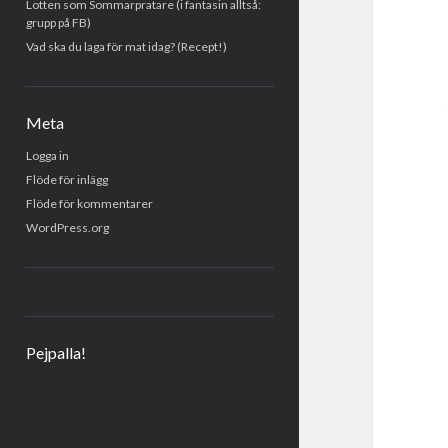
Lotten som Sommarpratare (i fantasin alltså:
grupp på FB)
Vad ska du laga för mat idag? (Recept!)
Meta
Logga in
Flöde för inlägg
Flöde för kommentarer
WordPress.org
Pejpalla!