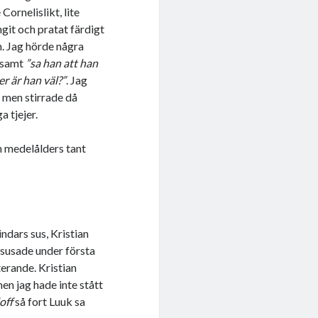
Cornelislikt, lite
git och pratat färdigt
m. Jag hörde några
samt
”sa han att han
r är han väl?”
. Jag
 men stirrade då
a tjejer.
n medelålders tant
ndars sus, Kristian
susade under första
erande. Kristian
en jag hade inte stått
off
så fort Luuk sa