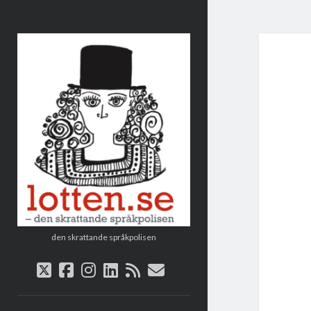
Lotten
den skrattande språkpolisen
twitter
facebook
instagram
linkedin
rss
e-
post