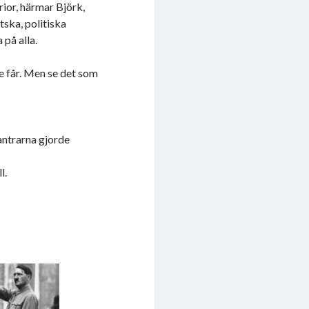
rior, härmar Björk,
tska, politiska
 på alla.
e får. Men se det som
antrarna gjorde
l.