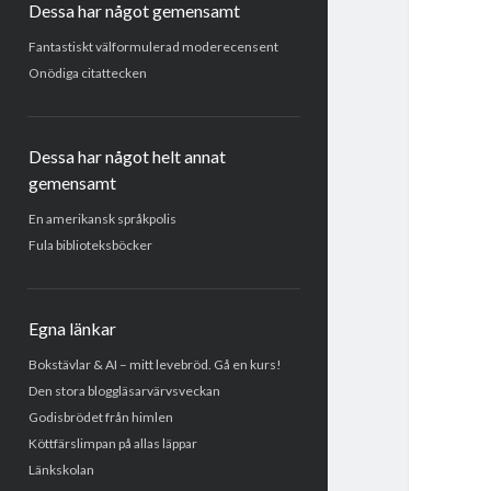
Dessa har något gemensamt
Fantastiskt välformulerad moderecensent
Onödiga citattecken
Dessa har något helt annat
gemensamt
En amerikansk språkpolis
Fula biblioteksböcker
Egna länkar
Bokstävlar & AI – mitt levebröd. Gå en kurs!
Den stora bloggläsarvärvsveckan
Godisbrödet från himlen
Köttfärslimpan på allas läppar
Länkskolan