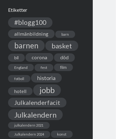
Etiketter
#blogg100
allmänbildning
barn
barnen
basket
corona
död
bil
film
England
fest
historia
fotboll
jobb
hotell
Julkalenderfacit
Julkalendern
julkalendern 2021
Julkalendern 2024
konst