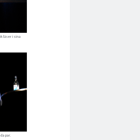
k läser i sina
da par.