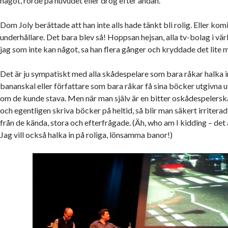
något, rörde på huvudet eller drog efter andan.
Dom Joly berättade att han inte alls hade tänkt bli rolig. Eller komi
underhållare. Det bara blev så! Hoppsan hejsan, alla tv-bolag i vär
jag som inte kan något, sa han flera gånger och kryddade det lite me
Det är ju sympatiskt med alla skådespelare som bara råkar halka 
bananskal eller författare som bara råkar få sina böcker utgivna ut
om de kunde stava. Men när man själv är en bitter oskådespelerska
och egentligen skriva böcker på heltid, så blir man säkert irriter
från de kända, stora och efterfrågade. (Äh, who am I kidding – det ä
Jag vill också halka in på roliga, lönsamma banor!)