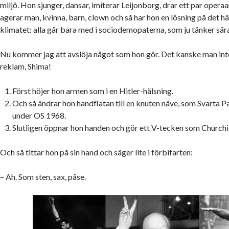
miljö. Hon sjunger, dansar, imiterar Leijonborg, drar ett par operaa
agerar man, kvinna, barn, clown och så har hon en lösning på det hä
klimatet: alla går bara med i sociodemopaterna, som ju tänker sära
Nu kommer jag att avslöja något som hon gör. Det kanske man int
reklam, Shima!
Först höjer hon armen som i en Hitler-hälsning.
Och så ändrar hon handflatan till en knuten näve, som Svarta P
under OS 1968.
Slutligen öppnar hon handen och gör ett V-tecken som Churchil
Och så tittar hon på sin hand och säger lite i förbifarten:
– Ah. Som sten, sax, påse.