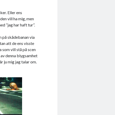
ker. Eller ens
lden vill ha mig, men
d ”jag har haft tur”.
in på skådebanan via
an att de ens visste
 som vill stå på scen
ad av denna blygsamhet
r ju mig jag talar om.