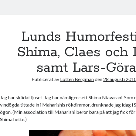
Lunds Humorfesti
Shima, Claes och
samt Lars-Gör
Publicerat av
Lotten Bergman
den
28 augusti 201
Jag har skådat ljuset. Jag har nämligen sett Shima Niavarani. Som
vindögda tittade in i Maharishis rökdimmor, drunknade jag idag i
ögon. (Min association till Maharishi beror bara på att jag fick för
Shima hette.)