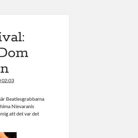
val:
 Dom
an
0 02:03
 när Beatlesgrabbarna
 Shima Nievaranis
 mig att det var det