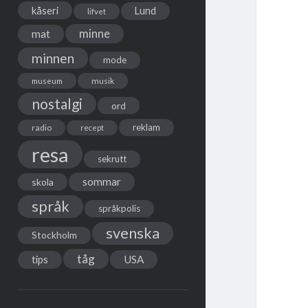
kåseri
Lund
lifvet
minne
mat
minnen
mode
musik
museum
nostalgi
ord
reklam
radio
recept
resa
sekrutt
sommar
skola
språk
språkpolis
svenska
Stockholm
tåg
USA
tips