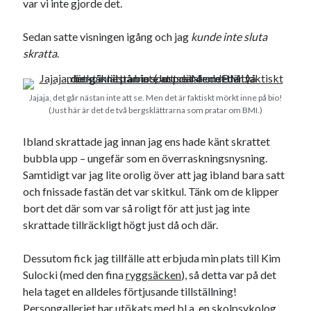
var vi inte gjorde det.
Sedan satte visningen igång och jag
kunde inte sluta
skratta
.
Jajaja, det går nästan inte att se. Men det är faktiskt mörkt inne på bio!
(Just här är det de två bergsklättrarna som pratar om BMI.)
Ibland skrattade jag innan jag ens hade känt skrattet
bubbla upp – ungefär som en överraskningsnysning.
Samtidigt var jag lite orolig över att jag ibland bara satt
och fnissade fastän det var skitkul. Tänk om de klipper
bort det där som var så roligt för att just jag inte
skrattade tillräckligt högt just då och där.
Dessutom fick jag tillfälle att erbjuda min plats till Kim
Sulocki (med den fina
ryggsäcken
), så detta var på det
hela taget en alldeles förtjusande tillställning!
Persongalleriet har utökats med bl.a. en skolpsykolog