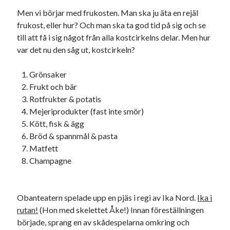
Men vi börjar med frukosten. Man ska ju äta en rejäl
frukost, eller hur? Och man ska ta god tid på sig och se
till att få i sig något från alla kostcirkelns delar. Men hur
var det nu den såg ut, kostcirkeln?
Kategorier
Grönsaker
Kategorier
Frukt och bär
Rotfrukter & potatis
Mejeriprodukter (fast inte smör)
Kött, fisk & ägg
Etiketter
Bröd & spannmål & pasta
Matfett
#blogg100
allmänbildning
barn
Champagne
barnen
basket
corona
bil
död
film
England
fest
fotboll
Obanteatern spelade upp en pjäs i regi av Ika Nord.
Ika i
jobb
rutan!
(Hon med skelettet Åke!) Innan föreställningen
historia
hotell
började, sprang en av skådespelarna omkring och