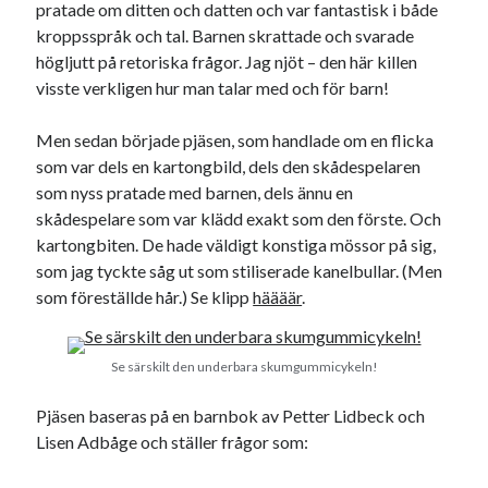
Julkalendern
Julkalenderfacit
pratade om ditten och datten och var fantastisk i både
kroppsspråk och tal. Barnen skrattade och svarade
julkalendern 2021
Julkalendern 2024
konst
högljutt på retoriska frågor. Jag njöt – den här killen
minne
kåseri
mat
Lund
lifvet
visste verkligen hur man talar med och för barn!
minnen
mode
musik
museum
Men sedan började pjäsen, som handlade om en flicka
nostalgi
ord
radio
som var dels en kartongbild, dels den skådespelaren
recept
som nyss pratade med barnen, dels ännu en
resa
skola
reklam
sekrutt
skådespelare som var klädd exakt som den förste. Och
kartongbiten. De hade väldigt konstiga mössor på sig,
språk
sommar
språkpolis
som jag tyckte såg ut som stiliserade kanelbullar. (Men
svenska
tåg
som föreställde hår.) Se klipp
häääär
.
tips
Stockholm
USA
Se särskilt den underbara skumgummicykeln!
Pjäsen baseras på en barnbok av Petter Lidbeck och
Dessa har något gemensamt
Lisen Adbåge och ställer frågor som:
Fantastiskt välformulerad moderecensent
Onödiga citattecken