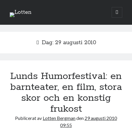
Lotten
öppna
primär
Sidopanel
meny
augusti 2010
Dag:
29 augusti 2010
M
T
O
T
F
L
S
1
2
3
4
5
6
7
8
9
10
11
12
13
14
15
Lunds Humorfestival: en
16
17
18
19
20
21
22
barnteater, en film, stora
23
24
25
26
27
28
29
skor och en konstig
30
31
frukost
« jul
sep »
Publicerat av
Lotten Bergman
den
29 augusti 2010
09:55
Sök