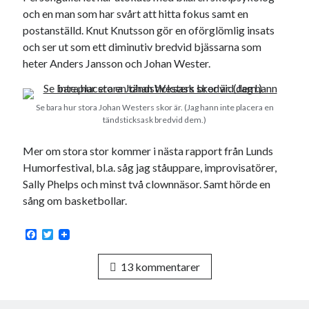
och en man som har svårt att hitta fokus samt en
postanställd. Knut Knutsson gör en oförglömlig insats
och ser ut som ett diminutiv bredvid bjässarna som
heter Anders Jansson och Johan Wester.
Se bara hur stora Johan Westers skor är. (Jag hann inte placera en
tändsticksask bredvid dem.)
Mer om stora stor kommer i nästa rapport från Lunds
Humorfestival, bl.a. såg jag ståuppare, improvisatörer,
Sally Phelps och minst två clownnäsor. Samt hörde en
sång om basketbollar.
F
T
a
w
c
i
13 kommentarer
e
t
b
t
o
e
o
r