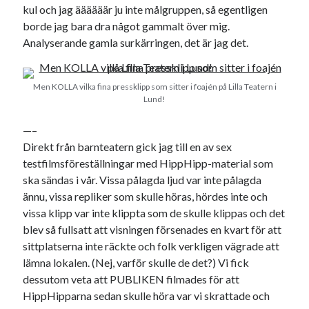
Meta
kul och jag äääääär ju inte målgruppen, så egentligen
borde jag bara dra något gammalt över mig.
Logga in
Analyserande gamla surkärringen, det är jag det.
Flöde för inlägg
Flöde för kommentarer
WordPress.org
Men KOLLA vilka fina pressklipp som sitter i foajén på Lilla Teatern i
Lund!
—–
Direkt från barnteatern gick jag till en av sex
testfilmsföreställningar med HippHipp-material som
Pejpalla!
ska sändas i vår. Vissa pålagda ljud var inte pålagda
ännu, vissa repliker som skulle höras, hördes inte och
vissa klipp var inte klippta som de skulle klippas och det
blev så fullsatt att visningen försenades en kvart för att
sittplatserna inte räckte och folk verkligen vägrade att
lämna lokalen. (Nej, varför skulle de det?) Vi fick
Swish: 070-8885542
dessutom veta att PUBLIKEN filmades för att
HippHipparna sedan skulle höra var vi skrattade och