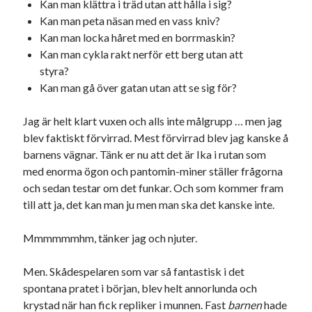
Kan man klättra i träd utan att hålla i sig?
Kan man peta näsan med en vass kniv?
Kan man locka håret med en borrmaskin?
Dessa har något helt annat gemensamt
Kan man cykla rakt nerför ett berg utan att
styra?
En amerikansk språkpolis
Kan man gå över gatan utan att se sig för?
Fula biblioteksböcker
Jag är helt klart vuxen och alls inte målgrupp … men jag
blev faktiskt förvirrad. Mest förvirrad blev jag kanske å
Egna länkar
barnens vägnar. Tänk er nu att det är Ika i rutan som
Bokstävlar & AI – mitt levebröd. Gå en kurs!
med enorma ögon och pantomin-miner ställer frågorna
Den stora bloggläsarvärvsveckan
och sedan testar om det funkar. Och som kommer fram
Godisbrödet från himlen
till att ja, det kan man ju men man ska det kanske inte.
Köttfärslimpan på allas läppar
Länkskolan
Mmmmmmhm, tänker jag och njuter.
Lotten som Sommarpratare (i fantasin alltså: grupp på FB)
Vad ska du laga för mat idag? (Recept!)
Men. Skådespelaren som var så fantastisk i det
spontana pratet i början, blev helt annorlunda och
krystad när han fick repliker i munnen. Fast
barnen
hade