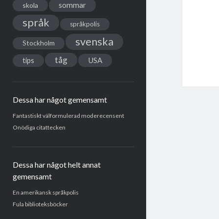
sommar
skola
språk
språkpolis
svenska
Stockholm
tåg
USA
tips
Dessa har något gemensamt
Fantastiskt välformulerad moderecensent
Onödiga citattecken
Dessa har något helt annat
gemensamt
En amerikansk språkpolis
Fula biblioteksböcker