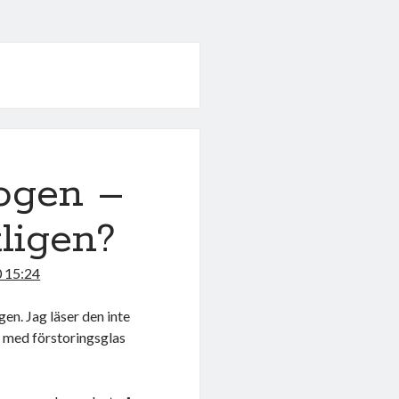
logen –
tligen?
0 15:24
gen. Jag läser den inte
: med förstoringsglas