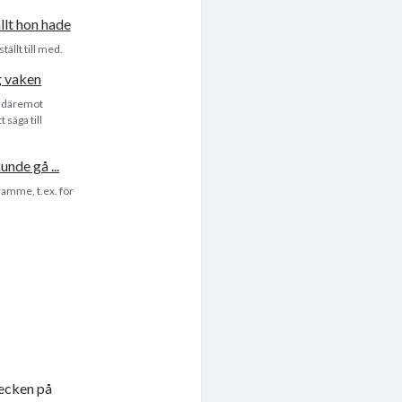
ällt till med.
g däremot
 säga till
ramme, t.ex. för
tecken på