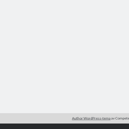
Author WordPress-tema
av Compet
r är okej.