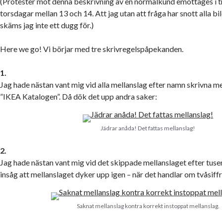
(Protester mot denna beskrivning av en normalkund emottages i t
torsdagar mellan 13 och 14. Att jag utan att fråga har snott alla bi
skäms jag inte ett dugg för.)
Here we go! Vi börjar med tre skrivregelspåpekanden.
1.
Jag hade nästan vant mig vid alla mellanslag efter namn skrivna m
”IKEA Katalogen”. Då dök det upp andra saker:
Jädrar anåda! Det fattas mellanslag!
2.
Jag hade nästan vant mig vid det skippade mellanslaget efter tusent
insåg att mellanslaget dyker upp igen – när det handlar om tvåsiffr
Saknat mellanslag kontra korrekt instoppat mellanslag.