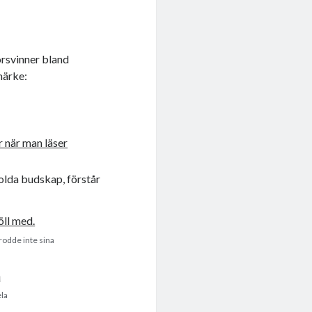
örsvinner bland
märke:
olda budskap, förstår
trodde inte sina
ela