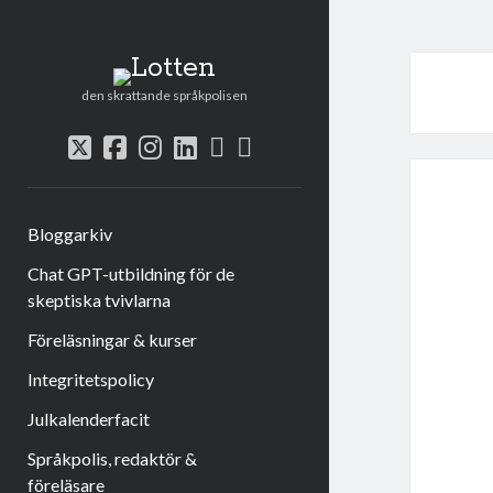
Lotten
den skrattande språkpolisen
rss
e-
twitter
facebook
instagram
linkedin
post
Bloggarkiv
Chat GPT-utbildning för de
skeptiska tvivlarna
Föreläsningar & kurser
Integritetspolicy
Julkalenderfacit
Språkpolis, redaktör &
föreläsare