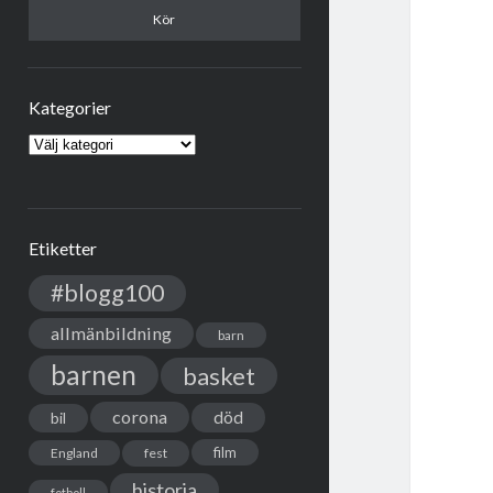
Kategorier
Kategorier
Etiketter
#blogg100
allmänbildning
barn
barnen
basket
corona
död
bil
film
England
fest
historia
fotboll