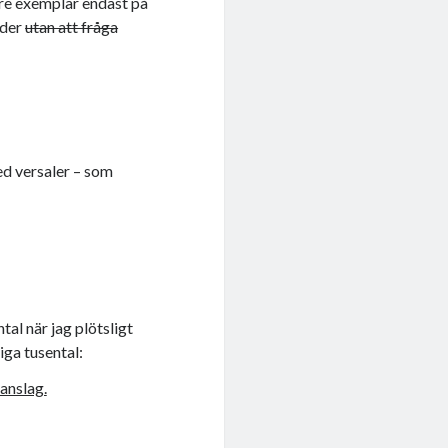
re exemplar endast på
lder
utan att fråga
ed versaler – som
al när jag plötsligt
iga tusental: