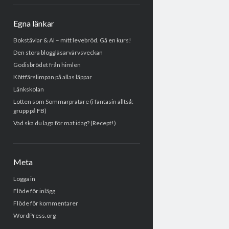
Egna länkar
Bokstävlar & AI – mitt levebröd. Gå en kurs!
Den stora bloggläsarvärvsveckan
Godisbrödet från himlen
Köttfärslimpan på allas läppar
Länkskolan
Lotten som Sommarpratare (i fantasin alltså:
grupp på FB)
Vad ska du laga för mat idag? (Recept!)
Meta
Logga in
Flöde för inlägg
Flöde för kommentarer
WordPress.org