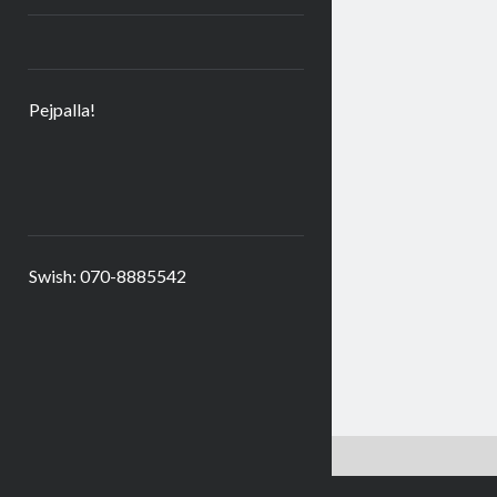
Pejpalla!
Swish: 070-8885542
Kakor är goda – här får du några. Hoppas du är okej med det!
Kako