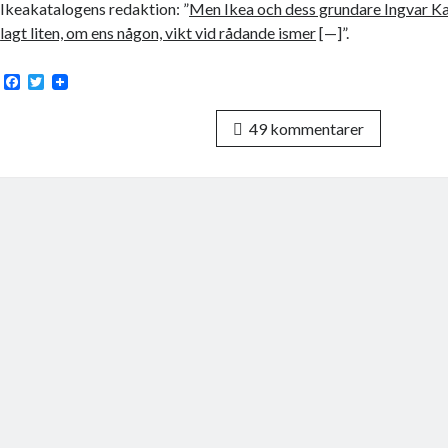
Ikeakatalogens redaktion: ”
Men Ikea och dess grundare Ingvar K
lagt liten, om ens någon, vikt vid rådande ismer
[—]”.
F
T
a
w
c
i
49 kommentarer
e
t
b
t
o
e
o
r
k