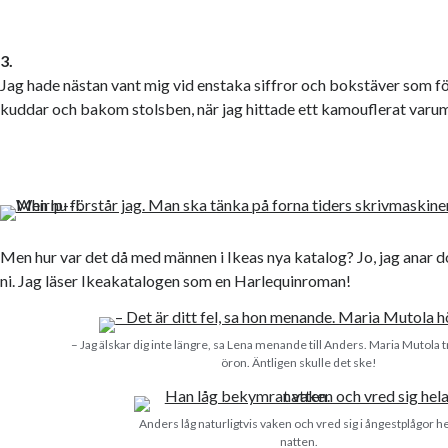
3.
Jag hade nästan vant mig vid enstaka siffror och bokstäver som f
kuddar och bakom stolsben, när jag hittade ett kamouflerat varu
Men hur var det då med männen i Ikeas nya katalog? Jo, jag anar d
ni. Jag läser Ikeakatalogen som en Harlequinroman!
– Jag älskar dig inte längre, sa Lena menande till Anders. Maria Mutola 
öron. Äntligen skulle det ske!
Anders låg naturligtvis vaken och vred sig i ångestplågor h
natten.