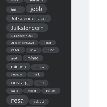
jobb
hotell
Julkalenderfacit
Julkalendern
julkalendern 2021
Julkalendern 2024
konst
kåseri
Lund
lifvet
minne
mat
minnen
mode
musik
museum
nostalgi
ord
reklam
radio
recept
resa
sekrutt