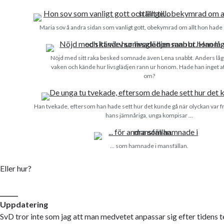
Maria sov å andra sidan som vanligt gott, obekymrad om allt hon hade st
Nöjd med sitt raka besked somnade även Lena snabbt. Anders lå
vaken och kände hur livsglädjen rann ur honom. Hade han inget att
om?
Han tvekade, eftersom han hade sett hur det kunde gå när olyckan var f
hans jämnåriga, unga kompisar …
… som hamnade i mansfällan.
Eller hur?
______
Uppdatering
SvD tror inte som jag att man medvetet anpassar sig efter tidens 