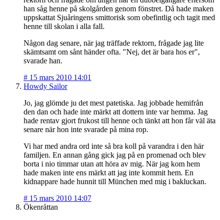
han såg henne på skolgården genom fönstret. Då hade maken
uppskattat Sjuåringens smittorisk som obefintlig och tagit med
henne till skolan i alla fall.
Någon dag senare, när jag träffade rektorn, frågade jag lite
skämtsamt om sånt händer ofta. "Nej, det är bara hos er",
svarade han.
#
15 mars 2010 14:01
Howdy Sailor
Jo, jag glömde ju det mest patetiska. Jag jobbade hemifrån
den dan och hade inte märkt att dottern inte var hemma. Jag
hade rentav gjort frukost till henne och tänkt att hon får väl äta
senare när hon inte svarade på mina rop.
Vi har med andra ord inte så bra koll på varandra i den här
familjen. En annan gång gick jag på en promenad och blev
borta i nio timmar utan att höra av mig. När jag kom hem
hade maken inte ens märkt att jag inte kommit hem. En
kidnappare hade hunnit till München med mig i bakluckan.
#
15 mars 2010 14:07
Ökenråttan