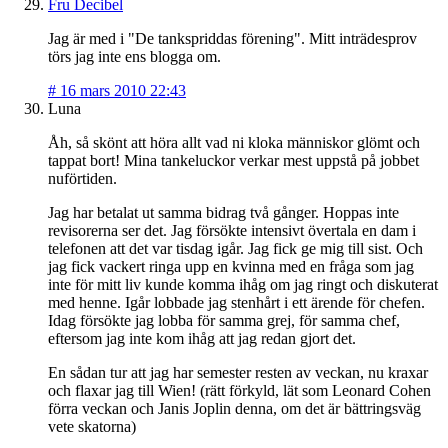
Fru Decibel
Jag är med i "De tankspriddas förening". Mitt inträdesprov
törs jag inte ens blogga om.
#
16 mars 2010 22:43
Luna
Åh, så skönt att höra allt vad ni kloka människor glömt och
tappat bort! Mina tankeluckor verkar mest uppstå på jobbet
nuförtiden.
Jag har betalat ut samma bidrag två gånger. Hoppas inte
revisorerna ser det. Jag försökte intensivt övertala en dam i
telefonen att det var tisdag igår. Jag fick ge mig till sist. Och
jag fick vackert ringa upp en kvinna med en fråga som jag
inte för mitt liv kunde komma ihåg om jag ringt och diskuterat
med henne. Igår lobbade jag stenhårt i ett ärende för chefen.
Idag försökte jag lobba för samma grej, för samma chef,
eftersom jag inte kom ihåg att jag redan gjort det.
En sådan tur att jag har semester resten av veckan, nu kraxar
och flaxar jag till Wien! (rätt förkyld, lät som Leonard Cohen
förra veckan och Janis Joplin denna, om det är bättringsväg
vete skatorna)