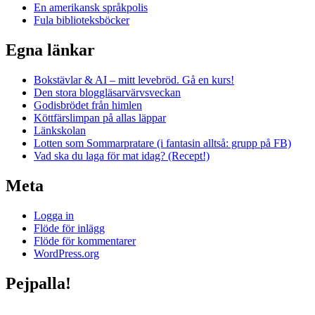
En amerikansk språkpolis
Fula biblioteksböcker
Egna länkar
Bokstävlar & AI – mitt levebröd. Gå en kurs!
Den stora bloggläsarvärvsveckan
Godisbrödet från himlen
Köttfärslimpan på allas läppar
Länkskolan
Lotten som Sommarpratare (i fantasin alltså: grupp på FB)
Vad ska du laga för mat idag? (Recept!)
Meta
Logga in
Flöde för inlägg
Flöde för kommentarer
WordPress.org
Pejpalla!