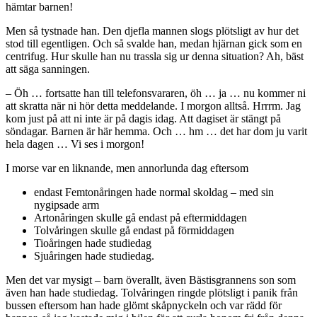
hämtar barnen!
Men så tystnade han. Den djefla mannen slogs plötsligt av hur det
stod till egentligen. Och så svalde han, medan hjärnan gick som en
centrifug. Hur skulle han nu trassla sig ur denna situation? Ah, bäst
att säga sanningen.
– Öh … fortsatte han till telefonsvararen, öh … ja … nu kommer ni
att skratta när ni hör detta meddelande. I morgon alltså. Hrrrm. Jag
kom just på att ni inte är på dagis idag. Att dagiset är stängt på
söndagar. Barnen är här hemma. Och … hm … det har dom ju varit
hela dagen … Vi ses i morgon!
I morse var en liknande, men annorlunda dag eftersom
endast Femtonåringen hade normal skoldag – med sin
nygipsade arm
Artonåringen skulle gå endast på eftermiddagen
Tolvåringen skulle gå endast på förmiddagen
Tioåringen hade studiedag
Sjuåringen hade studiedag.
Men det var mysigt – barn överallt, även Bästisgrannens son som
även han hade studiedag. Tolvåringen ringde plötsligt i panik från
bussen eftersom han hade glömt skåpnyckeln och var rädd för