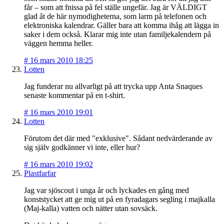
får – som att fnissa på fel ställe ungefär. Jag är VÄLDIGT
glad åt de här nymodigheterna, som larm på telefonen och
elektroniska kalendrar. Gäller bara att komma ihåg att lägga in
saker i dem också. Klarar mig inte utan familjekalendern på
väggen hemma heller.
#
16 mars 2010 18:25
Lotten
Jag funderar nu allvarligt på att trycka upp Anta Snaques
senaste kommentar på en t-shirt.
#
16 mars 2010 19:01
Lotten
Förutom det där med "exklusive". Sådant nedvärderande av
sig själv godkänner vi inte, eller hur?
#
16 mars 2010 19:02
Plastfarfar
Jag var sjöscout i unga år och lyckades en gång med
konststycket att ge mig ut på en fyradagars segling i majkalla
(Maj-kalla) vatten och nätter utan sovsäck.