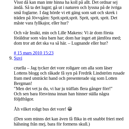
Visst då kan man inte hinna ha koll på allt. Det ordnar sej
ändå. Så ta det lugnt; gå ut i naturen och lyssna på de ivriga
små foglarne. I dag hörde vi ett gäng som satt och skrek i
träden på Jövvgårn: Sprit.sprit,sprit. Sprit, sprit, sprit. Det
måste vara fyllkajor, eller hur?
Och vår Insikt, min och Lille Makens: Vi är dom första
föräldrar som våra barn har; dom har inget att jämföra med;
dom tror att det ska va så här. – Lugnande eller hur?
#
15 mars 2010 15:23
Suvi
cruella – Jag tycker det vore roligare om alla som läser
Lottens blogg och råkade få syn på Fredrik Lindström rusade
fram med utsträckt hand och presenterade sig som Lotten
Bergman!
"Men det vet ju du, vi har ju träffats flera gånger förr!"
Och sen bara försvinna innan han hinner ställa några
följdfrågor.
Åh vilket roligt bus det vore! 😀
(Den som minns det kan även få flika in ett snabbt frieri med
hälsning från mej, bara för formens skull.)