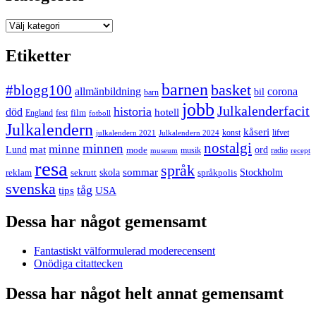
Kategorier
Etiketter
barnen
#blogg100
basket
allmänbildning
corona
bil
barn
jobb
Julkalenderfacit
historia
död
hotell
England
fest
film
fotboll
Julkalendern
kåseri
julkalendern 2021
Julkalendern 2024
konst
lifvet
nostalgi
minnen
minne
mat
Lund
mode
ord
musik
radio
museum
recept
resa
språk
sommar
reklam
sekrutt
skola
språkpolis
Stockholm
svenska
tåg
USA
tips
Dessa har något gemensamt
Fantastiskt välformulerad moderecensent
Onödiga citattecken
Dessa har något helt annat gemensamt