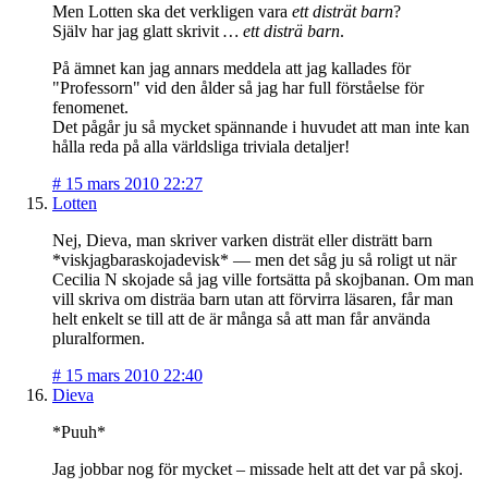
Men Lotten ska det verkligen vara
ett disträt barn
?
Själv har jag glatt skrivit
… ett disträ barn
.
På ämnet kan jag annars meddela att jag kallades för
"Professorn" vid den ålder så jag har full förståelse för
fenomenet.
Det pågår ju så mycket spännande i huvudet att man inte kan
hålla reda på alla världsliga triviala detaljer!
#
15 mars 2010 22:27
Lotten
Nej, Dieva, man skriver varken disträt eller disträtt barn
*viskjagbaraskojadevisk* — men det såg ju så roligt ut när
Cecilia N skojade så jag ville fortsätta på skojbanan. Om man
vill skriva om disträa barn utan att förvirra läsaren, får man
helt enkelt se till att de är många så att man får använda
pluralformen.
#
15 mars 2010 22:40
Dieva
*Puuh*
Jag jobbar nog för mycket – missade helt att det var på skoj.