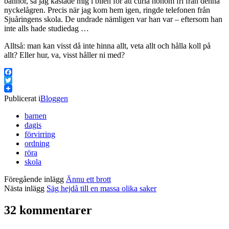
bannor, så jag kastade mig i bilen för att curla honom fri från denna
nyckelågren. Precis när jag kom hem igen, ringde telefonen från
Sjuåringens skola. De undrade nämligen var han var – eftersom han
inte alls hade studiedag …
Alltså: man kan visst då inte hinna allt, veta allt och hålla koll på
allt? Eller hur, va, visst håller ni med?
Facebook
Twitter
Publicerat i
Bloggen
barnen
dagis
förvirring
ordning
röra
skola
Föregående inlägg
Ännu ett brott
Nästa inlägg
Säg hejdå till en massa olika saker
32 kommentarer