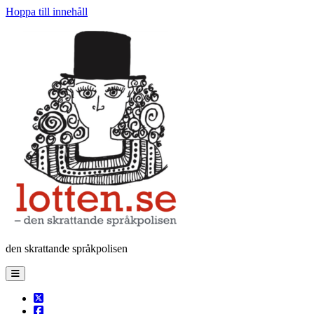
Hoppa till innehåll
Lotten
den skrattande språkpolisen
öppna
primär
meny
twitter
facebook