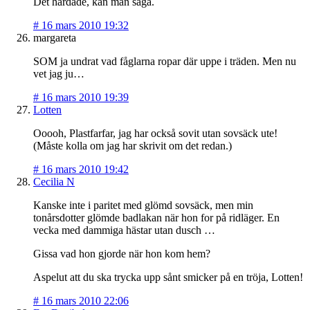
Det härdade, kan man säga.
#
16 mars 2010 19:32
margareta
SOM ja undrat vad fåglarna ropar där uppe i träden. Men nu
vet jag ju…
#
16 mars 2010 19:39
Lotten
Ooooh, Plastfarfar, jag har också sovit utan sovsäck ute!
(Måste kolla om jag har skrivit om det redan.)
#
16 mars 2010 19:42
Cecilia N
Kanske inte i paritet med glömd sovsäck, men min
tonårsdotter glömde badlakan när hon for på ridläger. En
vecka med dammiga hästar utan dusch …
Gissa vad hon gjorde när hon kom hem?
Aspelut att du ska trycka upp sånt smicker på en tröja, Lotten!
#
16 mars 2010 22:06