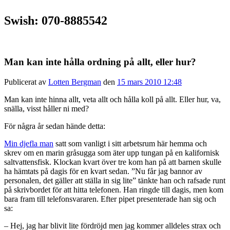
Swish: 070-8885542
Man kan inte hålla ordning på allt, eller hur?
Publicerat av
Lotten Bergman
den
15 mars 2010 12:48
Man kan inte hinna allt, veta allt och hålla koll på allt. Eller hur, va,
snälla, visst håller ni med?
För några år sedan hände detta:
Min djefla man
satt som vanligt i sitt arbetsrum här hemma och
skrev om en marin gråsugga som äter upp tungan på en kalifornisk
saltvattensfisk. Klockan kvart över tre kom han på att barnen skulle
ha hämtats på dagis för en kvart sedan. ”Nu får jag bannor av
personalen, det gäller att ställa in sig lite” tänkte han och rafsade runt
på skrivbordet för att hitta telefonen. Han ringde till dagis, men kom
bara fram till telefonsvararen. Efter pipet presenterade han sig och
sa:
– Hej, jag har blivit lite fördröjd men jag kommer alldeles strax och