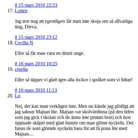
#
15 mars 2010 22:53
Lotten
Jag tror nog att
egentligen
får man inte skoja om så allvarliga
ting, Dieva.
#
15 mars 2010 23:12
Cecilia N
Eller så får man vara en disträ unge.
#
16 mars 2010 10:25
cruella
Eller så täpper vi glatt igen alla luckor i språket som vi hittar!
#
16 mars 2010 11:13
Lo
Nej, det kan man verkligen inte. Men nu kände jag plötligt att
jag saknar Majsan lite. Majsan var skolvärdinna (på den tiden
som jag gick i skolan och de ännu inte prutats bort) och hon
öppnade skåpet med glatt humör om man glömt nyckeln. Det
fanns de som glömde nyckeln bara för att få prata lite med
Majsan…