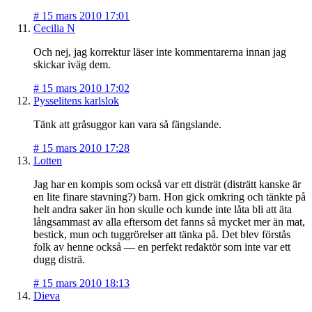
#
15 mars 2010 17:01
Cecilia N
Och nej, jag korrektur läser inte kommentarerna innan jag
skickar iväg dem.
#
15 mars 2010 17:02
Pysselitens karlslok
Tänk att gråsuggor kan vara så fängslande.
#
15 mars 2010 17:28
Lotten
Jag har en kompis som också var ett disträt (disträtt kanske är
en lite finare stavning?) barn. Hon gick omkring och tänkte på
helt andra saker än hon skulle och kunde inte låta bli att äta
långsammast av alla eftersom det fanns så mycket mer än mat,
bestick, mun och tuggrörelser att tänka på. Det blev förstås
folk av henne också — en perfekt redaktör som inte var ett
dugg disträ.
#
15 mars 2010 18:13
Dieva