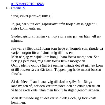
#
15 mars 2010 16:46
Cecilia N
Suvi, vilket jätteskoj tilltag!
Ja, jag har suttit och gapskriattat från början av inlägget till
sistsa kommentaren.
Studiedagsförvirringen var nog större när jag var liten vill jag
minnas.
Jag var ett litet disträt barn som hade en kompis som ringde på
varje morgon för att hämta mig till bussen.
Men när jag var sjuk kom hon ju bara första morgonen. Sen
fick jag peta iväg mig själv första friska morgonen.
Och både nu och då (iaf två gånger) hände det att när jag kom
ut till bussen så var där tomt. Toppen, jag hade missat bussen
förstås.
Så det blev till att knata iväg till skolan själv. Inte längs
landsvägen då, för den var förbjuden och anledningen till att
vi hade skolskjuts, utan man fick ju ta stigen genom skogen.
Men det visade sig att det var studiedag och jag fick knata
hem igen.