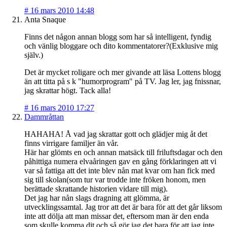
#
16 mars 2010 14:48
Anta Snaque
Finns det någon annan blogg som har så intelligent, fyndig
och vänlig bloggare och dito kommentatorer?(Exklusive mig
själv.)
Det är mycket roligare och mer givande att läsa Lottens blogg
än att titta på s k "humorprogram" på TV. Jag ler, jag fnissnar,
jag skrattar högt. Tack alla!
#
16 mars 2010 17:27
Dammråttan
HAHAHA! Å vad jag skrattar gott och glädjer mig åt det
finns virrigare familjer än vår.
Här har glömts en och annan matsäck till friluftsdagar och den
påhittiga numera elvaåringen gav en gång förklaringen att vi
var så fattiga att det inte blev nån mat kvar om han fick med
sig till skolan(som tur var trodde inte fröken honom, men
berättade skrattande historien vidare till mig).
Det jag har nån slags dragning att glömma, är
utvecklingssamtal. Jag tror att det är bara för att det går liksom
inte att dölja att man missar det, eftersom man är den enda
som skulle komma dit och så gör jag det bara för att jag inte