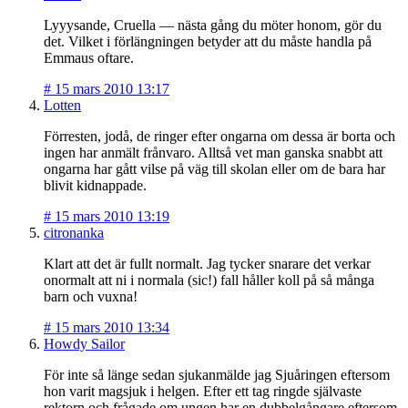
Lyyysande, Cruella — nästa gång du möter honom, gör du
det. Vilket i förlängningen betyder att du måste handla på
Emmaus oftare.
#
15 mars 2010 13:17
Lotten
Förresten, jodå, de ringer efter ongarna om dessa är borta och
ingen har anmält frånvaro. Alltså vet man ganska snabbt att
ongarna har gått vilse på väg till skolan eller om de bara har
blivit kidnappade.
#
15 mars 2010 13:19
citronanka
Klart att det är fullt normalt. Jag tycker snarare det verkar
onormalt att ni i normala (sic!) fall håller koll på så många
barn och vuxna!
#
15 mars 2010 13:34
Howdy Sailor
För inte så länge sedan sjukanmälde jag Sjuåringen eftersom
hon varit magsjuk i helgen. Efter ett tag ringde självaste
rektorn och frågade om ungen har en dubbelgångare eftersom