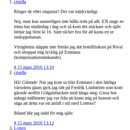
cruella
Ringer de efter ongarna? Det var märkvärdigt.
Nej, man kan sannerligen inte hålla reda på allt. EN unge av
mina har studiedag i dag och så kom det snickare och själv
börjar jag först kl 16. Sånt räcker bra för att kasta en ur
omloppsbanan.
Virrigheten släppte inte förrän jag ätit hotellfrukost på Rival
och shoppat mig lycklig på Emmaus
(kompensationstänkande).
#
15 mars 2010 13:10
cruella
Hå! Glömde: När jag kom ut från Emmaus i den härliga
vårsolens glans gick jag rätt på Fredrik Lindström som kom
gående nedför Götgatsbacken med långa steg. Gissa hur
många millimeter jag var från att kasta mig på honom och
säga att detta var ett anfall i stil med Lottens?
Ibland blir jag rädd för mig själv.
#
15 mars 2010 13:12
Lotten