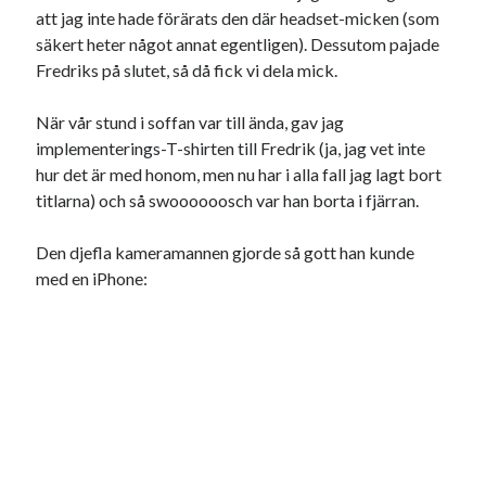
att jag inte hade förärats den där headset-micken (som
säkert heter något annat egentligen). Dessutom pajade
Fredriks på slutet, så då fick vi dela mick.
Swish: 070-8885542
När vår stund i soffan var till ända, gav jag
implementerings-T-shirten till Fredrik (ja, jag vet inte
hur det är med honom, men nu har i alla fall jag lagt bort
titlarna) och så swoooooosch var han borta i fjärran.
Den djefla kameramannen gjorde så gott han kunde
med en iPhone: