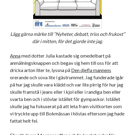
#blogg100
allmänbildning
barn
barnen
basket
corona
bil
död
film
England
fest
fotboll
Lägg gärna märke till ”Nyheter, debatt, triss och frukost”
jobb
historia
där i mitten, för det gjorde inte jag.
hotell
Julkalendern
Julkalenderfacit
Anna
med dotter Julia kastade sig omedelbart på
anmälningsknappen och begav sig hem till oss för att
julkalendern 2021
Julkalendern 2024
konst
dricka arton liter te, lyssna på
Den djefla mannens
minne
kåseri
mat
Lund
lifvet
orerande och sova lite i gästrummet. Jag funderade igår
minnen
på hur jag skulle vara klädd och var lite pirrig för hur jag
mode
musik
museum
skulle framstå i jeans eller i kjol eller i randiga ben eller
nostalgi
ord
radio
recept
svarta ben och i stövlar istället för gympaskor. Istället
resa
skulle jag ha fokuserat på att leta fram visitkorten som
skola
reklam
sekrutt
vi tryckte upp till Bokmässan i höstas eftersom jag hade
språk
fattat helt fel.
sommar
språkpolis
svenska
tåg
tips
Stockholm