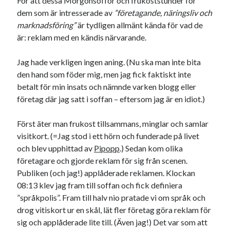
För att dessa Morgonsoffor och frukoststunder för
dem som är intresserade av
”företagande, näringsliv och
USA
marknadsföring”
är tydligen allmänt kända för vad de
är: reklam med en kändis närvarande.
Dessa har något gemensamt
Jag hade verkligen ingen aning. (Nu ska man inte bita
Fantastiskt välformulerad moderecensent
den hand som föder mig, men jag fick faktiskt inte
Onödiga citattecken
betalt för min insats och nämnde varken blogg eller
företag där jag satt i soffan – eftersom jag är en idiot.)
Först äter man frukost tillsammans, minglar och samlar
Dessa har något helt annat gemensamt
visitkort. (=Jag stod i ett hörn och funderade på livet
En amerikansk språkpolis
och blev upphittad av
Pipopp
.) Sedan kom olika
Fula biblioteksböcker
företagare och gjorde reklam för sig från scenen.
Publiken (och jag!) applåderade reklamen. Klockan
08:13 klev jag fram till soffan och fick definiera
Egna länkar
”språkpolis”. Fram till halv nio pratade vi om språk och
drog vitiskort ur en skål, lät fler företag göra reklam för
Bokstävlar & AI – mitt levebröd. Gå en kurs!
sig och applåderade lite till. (Även jag!) Det var som att
Den stora bloggläsarvärvsveckan