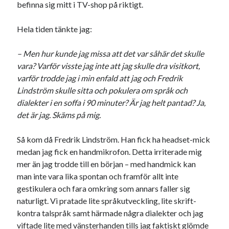
befinna sig mitt i TV-shop på riktigt.
Godisbrödet från himlen
Köttfärslimpan på allas läppar
Hela tiden tänkte jag:
Länkskolan
Lotten som Sommarpratare (i fantasin alltså: grupp på FB)
– Men hur kunde jag missa att det var såhär det skulle
Vad ska du laga för mat idag? (Recept!)
vara? Varför visste jag inte att jag skulle dra visitkort,
varför trodde jag i min enfald att jag och Fredrik
Lindström skulle sitta och pokulera om språk och
Meta
dialekter i en soffa i 90 minuter? Är jag helt pantad? Ja,
Logga in
det är jag. Skäms på mig.
Flöde för inlägg
Flöde för kommentarer
Så kom då Fredrik Lindström. Han fick ha headset-mick
WordPress.org
medan jag fick en handmikrofon. Detta irriterade mig
mer än jag trodde till en början – med handmick kan
man inte vara lika spontan och framför allt inte
gestikulera och fara omkring som annars faller sig
naturligt. Vi pratade lite språkutveckling, lite skrift-
Pejpalla!
kontra talspråk samt härmade några dialekter och jag
viftade lite med vänsterhanden tills jag faktiskt glömde