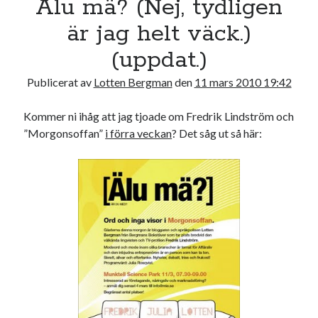
Älu mä? (Nej, tydligen
22
23
24
25
26
27
28
är jag helt väck.)
29
30
31
(uppdat.)
« feb
apr »
Publicerat av
Lotten Bergman
den
11 mars 2010 19:42
Kommer ni ihåg att jag tjoade om Fredrik Lindström och
Sök
”Morgonsoffan”
i förra veckan
? Det såg ut så här:
Kategorier
Kategorier
Etiketter