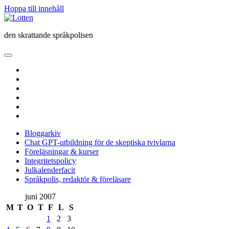
Hoppa till innehåll
Lotten
den skrattande språkpolisen
öppna
primär
twitter
meny
facebook
instagram
linkedin
rss
e-
post
Bloggarkiv
Chat GPT-utbildning för de skeptiska tvivlarna
Föreläsningar & kurser
Integritetspolicy
Julkalenderfacit
Språkpolis, redaktör & föreläsare
Sidopanel
juni 2007
M
T
O
T
F
L
S
1
2
3