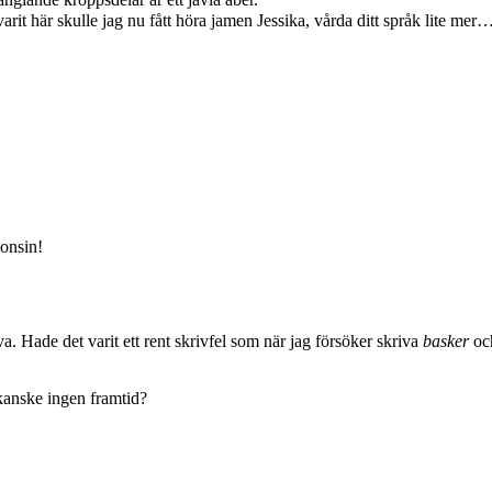
t här skulle jag nu fått höra jamen Jessika, vårda ditt språk lite mer…
gonsin!
va. Hade det varit ett rent skrivfel som när jag försöker skriva
basker
och
kanske ingen framtid?