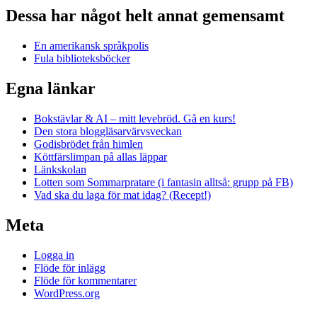
Dessa har något helt annat gemensamt
En amerikansk språkpolis
Fula biblioteksböcker
Egna länkar
Bokstävlar & AI – mitt levebröd. Gå en kurs!
Den stora bloggläsarvärvsveckan
Godisbrödet från himlen
Köttfärslimpan på allas läppar
Länkskolan
Lotten som Sommarpratare (i fantasin alltså: grupp på FB)
Vad ska du laga för mat idag? (Recept!)
Meta
Logga in
Flöde för inlägg
Flöde för kommentarer
WordPress.org