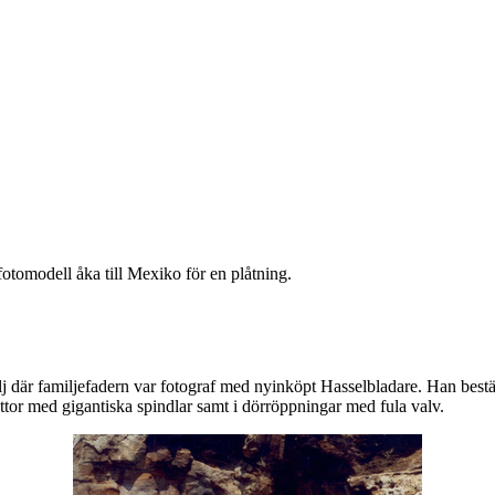
otomodell åka till Mexiko för en plåtning.
 där familjefadern var fotograf med nyinköpt Hasselbladare. Han bestäm
ottor med gigantiska spindlar samt i dörröppningar med fula valv.