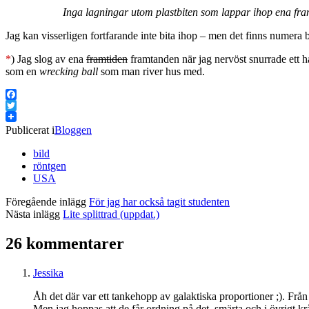
Inga lagningar utom plastbiten som lappar ihop ena f
Jag kan visserligen fortfarande inte bita ihop – men det finns numera b
*
) Jag slog av ena
framtiden
framtanden när jag nervöst snurrade ett h
som en
wrecking ball
som man river hus med.
Facebook
Twitter
Publicerat i
Bloggen
bild
röntgen
USA
Föregående inlägg
För jag har också tagit studenten
Nästa inlägg
Lite splittrad (uppdat.)
26 kommentarer
Jessika
Åh det där var ett tankehopp av galaktiska proportioner ;). Frå
Men jag hoppas att de får ordning på det, smärta och i övrigt kr