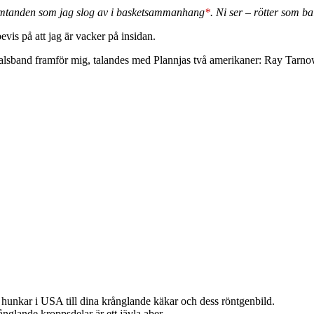
ramtanden som jag slog av i basketsammanhang
*
. Ni ser – rötter som b
evis på att jag är vacker på insidan.
alsband framför mig, talandes med Plannjas två amerikaner: Ray Tarnow
n hunkar i USA till dina krånglande käkar och dess röntgenbild.
ånglande kroppsdelar är ett jävla aber.