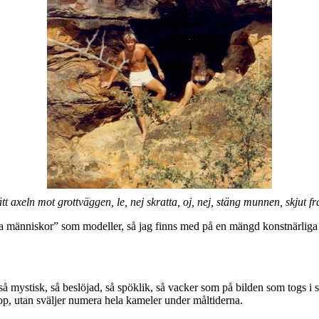
 sätt axeln mot grottväggen, le, nej skratta, oj, nej, stäng munnen, skjut
ala människor” som modeller, så jag finns med på en mängd konstnärlig
it så mystisk, så beslöjad, så spöklik, så vacker som på bilden som tog
op, utan sväljer numera hela kameler under måltiderna.