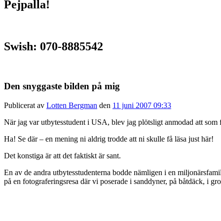
Pejpalla!
Swish: 070-8885542
Den snyggaste bilden på mig
Publicerat av
Lotten Bergman
den
11 juni 2007 09:33
När jag var utbytesstudent i USA, blev jag plötsligt anmodad att som f
Ha! Se där – en mening ni aldrig trodde att ni skulle få läsa just här!
Det konstiga är att det faktiskt är sant.
En av de andra utbytesstudenterna bodde nämligen i en miljonärsfamilj
på en fotograferingsresa där vi poserade i sanddyner, på båtdäck, i gr