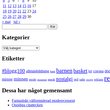
4
5
6
7
8
9
10
11
12
13
14
15
16
17
18
19
20
21
22
23
24
25
26
27
28
29
30
« maj
jul »
Sök
Kategorier
Kategorier
Etiketter
barnen
#blogg100
basket
allmänbildning
corona
dö
bil
barn
re
nostalgi
minnen
minne
mode
ord
reklam
musik
radio
museum
recept
Dessa har något gemensamt
Fantastiskt välformulerad moderecensent
Onödiga citattecken