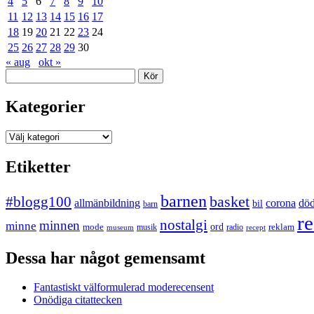
4
5
6
7
8
9
10
11
12
13
14
15
16
17
18
19
20
21
22
23
24
25
26
27
28
29
30
« aug
okt »
Sök
Kategorier
Kategorier
Etiketter
barnen
#blogg100
basket
allmänbildning
corona
dö
bil
barn
re
nostalgi
minnen
minne
mode
ord
reklam
musik
radio
museum
recept
Dessa har något gemensamt
Fantastiskt välformulerad moderecensent
Onödiga citattecken