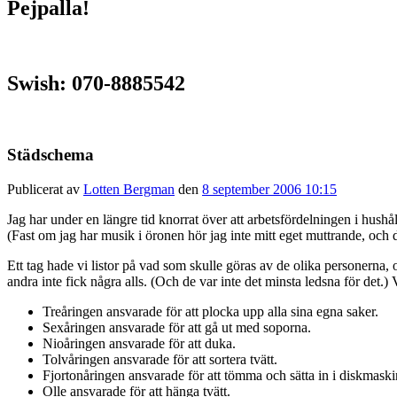
Pejpalla!
Swish: 070-8885542
Städschema
Publicerat av
Lotten Bergman
den
8 september 2006 10:15
Jag har under en längre tid knorrat över att arbetsfördelningen i hushå
(Fast om jag har musik i öronen hör jag inte mitt eget muttrande, och d
Ett tag hade vi listor på vad som skulle göras av de olika personerna, 
andra inte fick några alls. (Och de var inte det minsta ledsna för det.)
Treåringen ansvarade för att plocka upp alla sina egna saker.
Sexåringen ansvarade för att gå ut med soporna.
Nioåringen ansvarade för att duka.
Tolvåringen ansvarade för att sortera tvätt.
Fjortonåringen ansvarade för att tömma och sätta in i diskmaski
Olle ansvarade för att hänga tvätt.