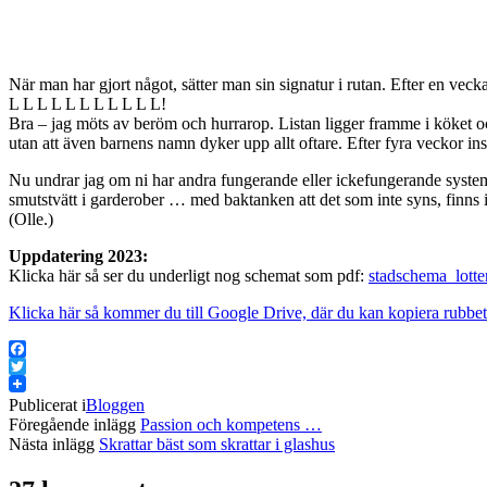
När man har gjort något, sätter man sin signatur i rutan. Efter en ve
L L L L L L L L L L L!
Bra – jag möts av beröm och hurrarop. Listan ligger framme i köket och
utan att även barnens namn dyker upp allt oftare. Efter fyra veckor ins
Nu undrar jag om ni har andra fungerande eller ickefungerande system.
smutstvätt i garderober … med baktanken att det som inte syns, finns in
(Olle.)
Uppdatering 2023:
Klicka här så ser du underligt nog schemat som pdf:
stadschema_lotte
Klicka här så kommer du till Google Drive, där du kan kopiera rubbet 
Facebook
Twitter
Publicerat i
Bloggen
Föregående inlägg
Passion och kompetens …
Nästa inlägg
Skrattar bäst som skrattar i glashus