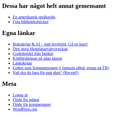
Dessa har något helt annat gemensamt
En amerikansk språkpolis
Fula biblioteksböcker
Egna länkar
Bokstävlar & AI – mitt levebröd. Gå en kurs!
Den stora bloggläsarvärvsveckan
Godisbrödet från himlen
Köttfärslimpan på allas läppar
Länkskolan
Lotten som Sommarpratare (i fantasin alltså: grupp på FB)
Vad ska du laga för mat idag? (Recept!)
Meta
Logga in
Flöde för inlägg
Flöde för kommentarer
WordPress.org