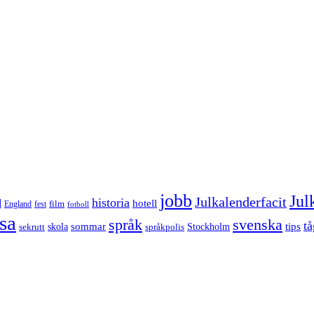
jobb
Jul
Julkalenderfacit
historia
d
hotell
England
fest
film
fotboll
sa
språk
svenska
tå
sommar
tips
sekrutt
skola
språkpolis
Stockholm