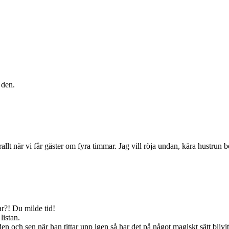
 den.
lt när vi får gäster om fyra timmar. Jag vill röja undan, kära hustrun bö
ar?! Du milde tid!
listan.
en och sen när han tittar upp igen så har det på något magiskt sätt bliv