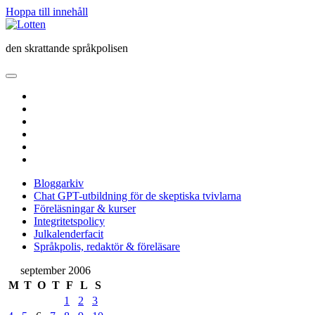
Hoppa till innehåll
Lotten
den skrattande språkpolisen
öppna
primär
twitter
meny
facebook
instagram
linkedin
rss
e-
post
Bloggarkiv
Chat GPT-utbildning för de skeptiska tvivlarna
Föreläsningar & kurser
Integritetspolicy
Julkalenderfacit
Språkpolis, redaktör & föreläsare
Sidopanel
september 2006
M
T
O
T
F
L
S
1
2
3