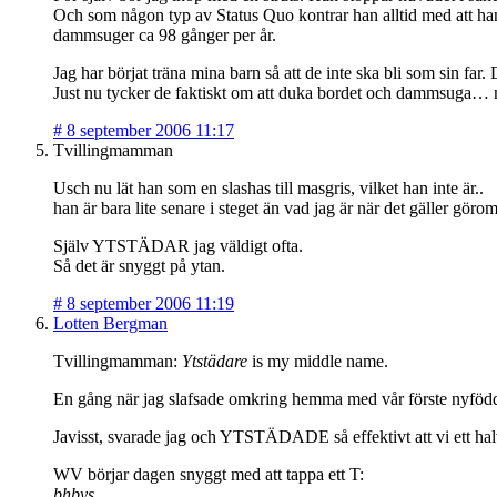
Och som någon typ av Status Quo kontrar han alltid med att han m
dammsuger ca 98 gånger per år.
Jag har börjat träna mina barn så att de inte ska bli som sin far. D
Just nu tycker de faktiskt om att duka bordet och dammsuga… m
#
8 september 2006 11:17
Tvillingmamman
Usch nu lät han som en slashas till masgris, vilket han inte är..
han är bara lite senare i steget än vad jag är när det gäller gö
Själv YTSTÄDAR jag väldigt ofta.
Så det är snyggt på ytan.
#
8 september 2006 11:19
Lotten Bergman
Tvillingmamman:
Ytstädare
is my middle name.
En gång när jag slafsade omkring hemma med vår förste nyfödd
Javisst, svarade jag och YTSTÄDADE så effektivt att vi ett halvå
WV börjar dagen snyggt med att tappa ett T:
bhbys