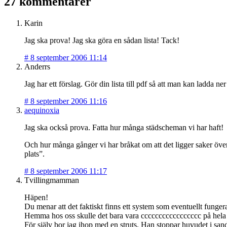
27 kommentarer
Karin
Jag ska prova! Jag ska göra en sådan lista! Tack!
#
8 september 2006 11:14
Anderrs
Jag har ett förslag. Gör din lista till pdf så att man kan ladda ner
#
8 september 2006 11:16
aequinoxia
Jag ska också prova. Fatta hur många städscheman vi har haft!
Och hur många gånger vi har bråkat om att det ligger saker överal
plats”.
#
8 september 2006 11:17
Tvillingmamman
Häpen!
Du menar att det faktiskt finns ett system som eventuellt funger
Hemma hos oss skulle det bara vara ccccccccccccccccc på hela 
För själv bor jag ihop med en struts. Han stoppar huvudet i sand