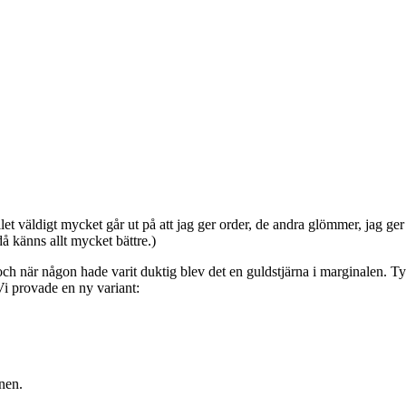
llet väldigt mycket går ut på att jag ger order, de andra glömmer, jag g
å känns allt mycket bättre.)
och när någon hade varit duktig blev det en guldstjärna i marginalen. Ty
 Vi provade en ny variant:
nen.