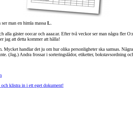
cka ser man en himla massa
L
.
 alla gäster ooo:ar och aaaa:ar. Efter två veckor ser man några fler O:n
er jag att detta kommer att hålla!
 Mycket handlar det ju om hur olika personligheter ska samsas. Några är
te. (Jag.) Andra frossar i sorteringslådor, etiketter, bokstavsordning o
n
och klistra in i ett eget dokument!