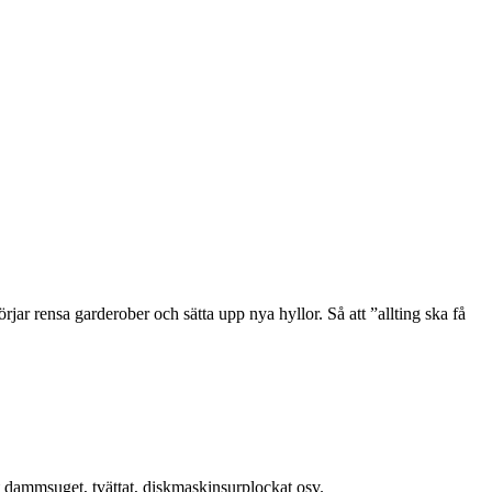
rjar rensa garderober och sätta upp nya hyllor. Så att ”allting ska få
it dammsuget, tvättat, diskmaskinsurplockat osv.