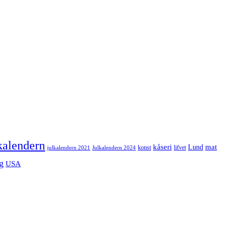
kalendern
mat
kåseri
Lund
julkalendern 2021
Julkalendern 2024
konst
lifvet
g
USA