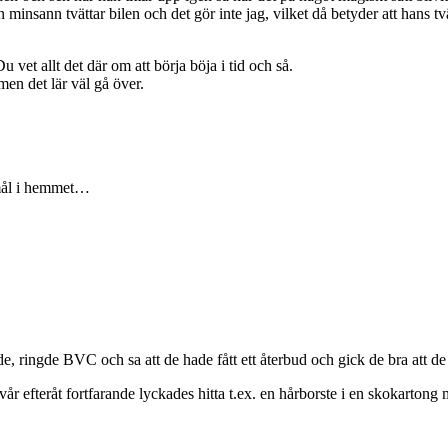
insann tvättar bilen och det gör inte jag, vilket då betyder att hans tvä
u vet allt det där om att börja böja i tid och så.
en det lär väl gå över.
romål i hemmet…
e, ringde BVC och sa att de hade fått ett återbud och gick de bra att
r efteråt fortfarande lyckades hitta t.ex. en hårborste i en skokartong 