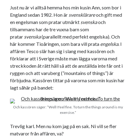
Just nu är vi alltså hemma hos min kusin Ann, som bor i
England sedan 1982. Hon är
svensklärare
och gift med
en engelsman som pratar utmärkt
svenska
och
tillsammans har de tre vuxna barn som
pratar
svenska
(parallellt med perfekt engelska). Och
här kommer Tioåringen, som bara vill prata
engelska
. I
affären Tesco slår han sig i slang med kassören och
förklarar att i Sverige måste man lägga varorna med
streckkoden åt rätt håll så att de anställda inte får ont i
ryggen och att varuberg (”mountains of things”) är
förbjudna. Kassören tittar på varorna som min kusin har
lagt såhär på bandet:
Och kassören säger: ”Well I feel fine. To turn the things around is my
exercise.”
Trevlig karl. Men nu kom jag på en sak. Ni vill se fler
matvaror från affären, va?