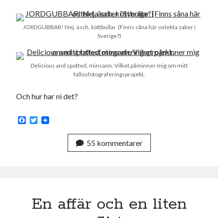
JORDGUBBAR! Nej, äsch, köttbullar. (Finns såna här ostekta saker i
Sverige?)
Delicious and spotted, minsann. Vilket påminner mig om mitt
fallosfotograferingsprojekt.
Och hur har ni det?
F
T
a
w
c
i
55 kommentarer
e
t
b
t
o
e
o
r
k
En affär och en liten