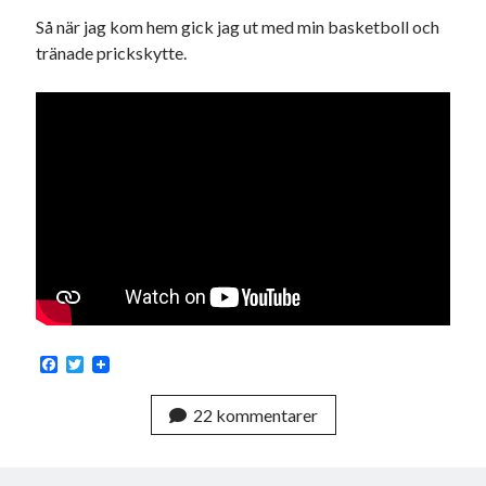
Meta
Så när jag kom hem gick jag ut med min basketboll och
Logga in
tränade prickskytte.
Flöde för inlägg
Flöde för kommentarer
WordPress.org
Pejpalla!
F
T
a
w
c
i
22 kommentarer
e
t
Swish: 070-8885542
b
t
o
e
o
r
k