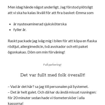
Julkalendern
Julkalenderfacit
Men idag hände något underligt. Jag förstod plötsligt
julkalendern 2021
Julkalendern 2024
konst
att vi ska ha kalas ikväll för att fira basket-Emma som
minne
kåseri
mat
Lund
lifvet
är nyutexaminerad sjuksköterska
minnen
mode
musik
museum
fyller år.
nostalgi
ord
radio
recept
Raskt packade jag iväg mig i bilen för att köpa en flaska
resa
skola
reklam
sekrutt
rödtjut, allergimedicin, två avokador och ett paket
ögonkakao. Döm om min förvåning!
språk
sommar
språkpolis
svenska
tåg
tips
Stockholm
Full parkering!
USA
Det var fullt med folk överallt!
– Vad är det här? sa jag till personalen på Systemet.
Dessa har något gemensamt
– Det är helt galet. Och då har du ändå missat rusningen:
för 20 minuter sedan hade vi tiometersköer i alla
Fantastiskt välformulerad moderecensent
kassorna!
Onödiga citattecken