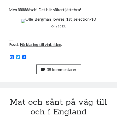
Men ääääääsch! Det blir säkert jättebra!
Olle 2015.
___
Pssst.
Förklaring till vinbilden
.
F
T
a
w
c
i
38 kommentarer
e
t
b
t
o
e
o
r
k
Mat och sånt på väg till
och i England