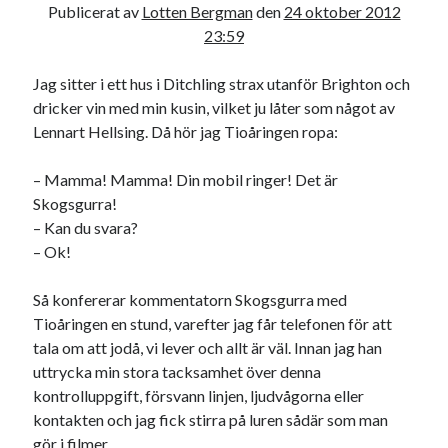
Publicerat av
Lotten Bergman
den
24 oktober 2012
23:59
Jag sitter i ett hus i Ditchling strax utanför Brighton och
dricker vin med min kusin, vilket ju låter som något av
Lennart Hellsing. Då hör jag Tioåringen ropa:
– Mamma! Mamma! Din mobil ringer! Det är
Skogsgurra!
– Kan du svara?
– Ok!
Så konfererar kommentatorn Skogsgurra med
Tioåringen en stund, varefter jag får telefonen för att
tala om att jodå, vi lever och allt är väl. Innan jag han
uttrycka min stora tacksamhet över denna
kontrolluppgift, försvann linjen, ljudvågorna eller
kontakten och jag fick stirra på luren sådär som man
gör i filmer.