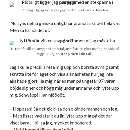
Plötsligt låg jag så här på rygg med en stekpanna i handen.
Nu syns det ju ganska dåligt hur dramatiskt det hela var.
Men så här så det ut:
Ni förstår vilken snygg saltomortal jag måste ha gjort när jag landade på
rygg? (Okej, en liten piruett i alla fall?)
Jag skulle preciiiis resa mig upp och borsta av mig samt
skratta lite förläget och visa allmänheten hur jag inte
alls hade gjort illa mig, när en man på ungefär 87 vårar
böjde sig ner och högg mig under armarna och lyfte upp
mig. Schwåpp! Han njööööt.
– Hoppsan! Så det gick! sa den okände mannen och log.
– Men jisses vad stark du är, lyfta upp mig på det där
viset bara … oj! sa jag, mycket imponerad.
– Alltid beredd för en dam i nöd!