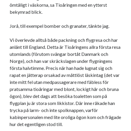
ömtåligt i väskorna, sa Tioåringen med en ytterst
bekymrad blick.
Jorå, till exempel bomber och granater, tänkte jag.
Vi överlevde alltså både packning och flygresa och har
anlänt till England. Detta är Tioåringens allra första resa
utomlands (förutom svängar bortåt Danmark och
Norge), och han var skräckslagen under flygningens
första halvtimme. Precis när han hade lugnat sig och
rapat en jätterap orsakad av måttlöst läskintag (det var
inte mitt fel utan medpassagerare med fäbless för
pratsamma tioåringar med blont, lockigt hår och bruna
ögon), blev det dags att besöka toaletten som på
flygplan ju är stora som likkistor. Där inne råkade han
trycka på larm- och inte spolknappen, varför
kabinpersonalen med lite oroliga ögon kom och frågade
hur det egentligen stod till.