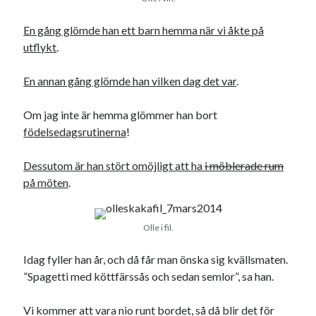
En gång glömde han ett barn hemma när vi åkte på
utflykt
.
En annan gång glömde han vilken dag det var
.
Om jag inte är hemma glömmer han bort
födelsedagsrutinerna
!
Dessutom är han stört omöjligt att ha
i möblerade rum
på möten
.
Olle i fil.
Idag fyller han år, och då får man önska sig kvällsmaten.
”Spagetti med köttfärssås och sedan semlor”, sa han.
Vi kommer att vara nio runt bordet, så då blir det för