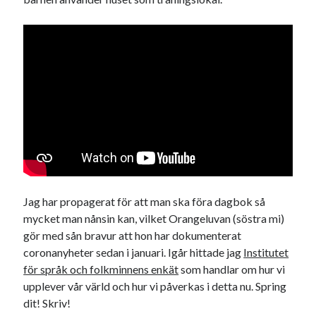
Kategorier
Kategorier
Etiketter
Jag har propagerat för att man ska föra dagbok så
#blogg100
allmänbildning
barn
mycket man nånsin kan, vilket Orangeluvan (söstra mi)
barnen
gör med sån bravur att hon har dokumenterat
basket
corona
bil
coronanyheter sedan i januari. Igår hittade jag
Institutet
död
film
England
fest
fotboll
för språk och folkminnens enkät
som handlar om hur vi
upplever vår värld och hur vi påverkas i detta nu. Spring
jobb
historia
hotell
dit! Skriv!