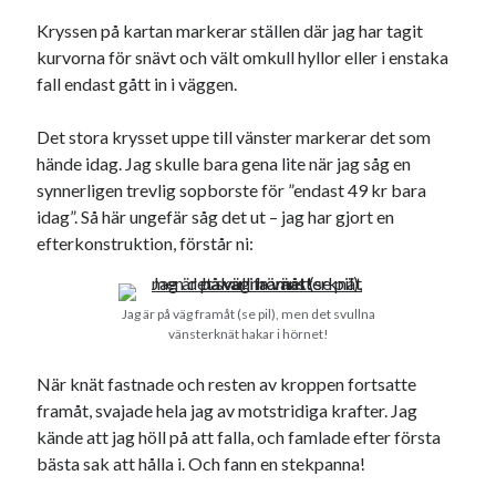
Kryssen på kartan markerar ställen där jag har tagit
kurvorna för snävt och vält omkull hyllor eller i enstaka
fall endast gått in i väggen.
Det stora krysset uppe till vänster markerar det som
hände idag. Jag skulle bara gena lite när jag såg en
synnerligen trevlig sopborste för ”endast 49 kr bara
idag”. Så här ungefär såg det ut – jag har gjort en
efterkonstruktion, förstår ni:
Jag är på väg framåt (se pil), men det svullna
vänsterknät hakar i hörnet!
När knät fastnade och resten av kroppen fortsatte
framåt, svajade hela jag av motstridiga krafter. Jag
kände att jag höll på att falla, och famlade efter första
bästa sak att hålla i. Och fann en stekpanna!