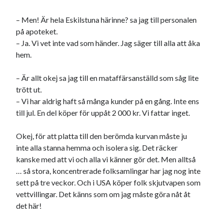
– Men! Är hela Eskilstuna härinne? sa jag till personalen
på apoteket.
Dessa har något helt annat gemensamt
– Ja. Vi vet inte vad som händer. Jag säger till alla att åka
En amerikansk språkpolis
hem.
Fula biblioteksböcker
– Är allt okej sa jag till en mataffärsanställd som såg lite
trött ut.
Egna länkar
– Vi har aldrig haft så många kunder på en gång. Inte ens
till jul. En del köper för uppåt 2 000 kr. Vi fattar inget.
Bokstävlar & AI – mitt levebröd. Gå en kurs!
Den stora bloggläsarvärvsveckan
Okej, för att platta till den berömda kurvan måste ju
Godisbrödet från himlen
inte alla stanna hemma och isolera sig. Det räcker
Köttfärslimpan på allas läppar
kanske med att vi och alla vi känner gör det. Men alltså
Länkskolan
… så stora, koncentrerade folksamlingar har jag nog inte
Lotten som Sommarpratare (i fantasin alltså: grupp på FB)
sett på tre veckor. Och i USA köper folk skjutvapen som
Vad ska du laga för mat idag? (Recept!)
vettvillingar. Det känns som om jag måste göra nåt åt
det här!