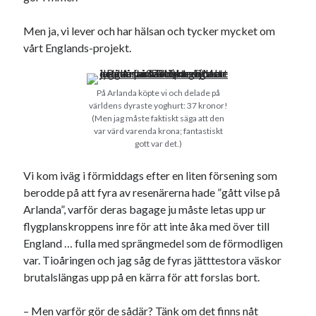
Men ja, vi lever och har hälsan och tycker mycket om
vårt Englands-projekt.
På Arlanda köpte vi och delade på
världens dyraste yoghurt: 37 kronor!
(Men jag måste faktiskt säga att den
var värd varenda krona; fantastiskt
gott var det.)
Vi kom iväg i förmiddags efter en liten försening som
berodde på att fyra av resenärerna hade ”gått vilse på
Arlanda”, varför deras bagage ju måste letas upp ur
flygplanskroppens inre för att inte åka med över till
England … fulla med sprängmedel som de förmodligen
var. Tioåringen och jag såg de fyras jätttestora väskor
brutalslängas upp på en kärra för att forslas bort.
– Men varför gör de sådär? Tänk om det finns nåt