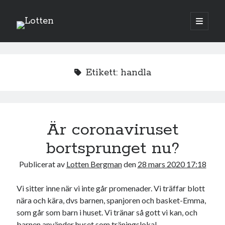
Lotten
öppna
primär
Sidopanel
meny
augusti 2026
Etikett:
handla
M
T
O
T
F
L
S
1
2
3
4
5
6
7
8
9
10
11
12
13
14
15
16
Är coronaviruset
17
18
19
20
21
22
23
bortsprunget nu?
24
25
26
27
28
29
30
Publicerat av
Lotten Bergman
den
28 mars 2020 17:18
31
Vi sitter inne när vi inte går promenader. Vi träffar blott
« jul
nära och kära, dvs barnen, spanjoren och basket-Emma,
som går som barn i huset. Vi tränar så gott vi kan, och
Sök
barnen använder huset som träningslokal.