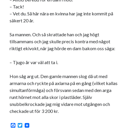
– Tack!
– Vet du. Så här nära en kvinna har jag inte kommit på
säkert 20 år.
Sa mannen. Och så skrattade han och jag högt
tillsammans och jag skulle precis kontra med något
riktigt ekivokt, när jag hörde en dam bakom oss säga:
– Tjugo år var väl att ta i.
Hon såg arg ut. Den gamle mannen slog då ut med
armarna och ryckte på axlarna på en gång (vilket kallas
simultanförmåga) och försvann sedan med den arga
runt hörnet mot alla skor i plastläder. Själv
snubbelkrockade jag mig vidare mot utgången och
checkade ut för 3 200 kr.
F
T
a
w