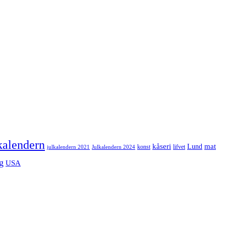
kalendern
mat
kåseri
Lund
julkalendern 2021
Julkalendern 2024
konst
lifvet
g
USA