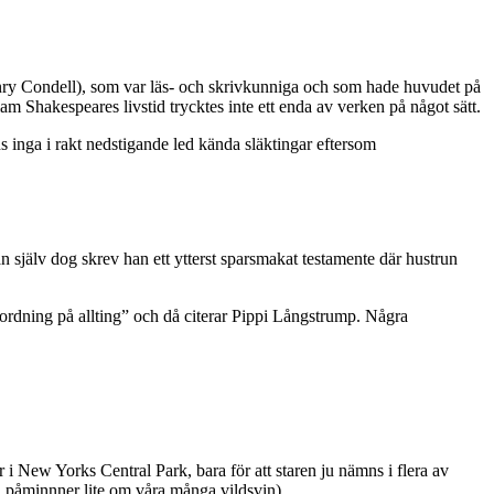
nry Condell), som var läs- och skrivkunniga och som hade huvudet på
 Shakespeares livstid trycktes inte ett enda av verken på något sätt.
inga i rakt nedstigande led kända släktingar eftersom
 själv dog skrev han ett ytterst sparsmakat testamente där hustrun
n ordning på allting” och då citerar Pippi Långstrump. Några
 i New Yorks Central Park, bara för att staren ju nämns i flera av
ju påminnner lite om våra många vildsvin).