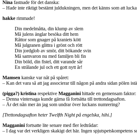
Nina
fastnade för det danska:
– Hade inte riktigt bestämt juldukningen, men det känns som att luck
hakke
rimmade!
Din medelmåtta, din klump av slem
Må julens änglar besöka ditt hem
Råttor som gnager på kraniets kött
Må julgranen glittra i grönt och rött
Din jordglob av smör, ditt bökande svin
Må samvaron nu med familjen bli fin
Din böld, din fistel, ditt varande sår
En strålande jul och ett gott nytt år!
Mamsen
kanske var nåt på spåret:
– Kan det vara så att jag associerar till någon på andra sidan pölen istä
(pigga?) kristina
respektive
Magganini
hittade en gemensam faktor:
– Denna vintersaga kunde gärna få fortsätta till trettondagsafton.
– Är det nån mer än jag som undrar över luckans numrering?
[Trettondagsafton heter Twelfth Night på engelska, hihi.]
Magganini
fortsatte lite senare med fler ledtrådar:
– I dag var det verkligen skakigt det här. Ingen spjutspetskompetens s