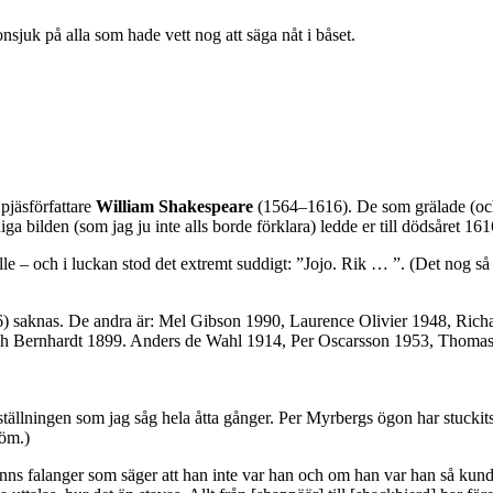
sjuk på alla som hade vett nog att säga nåt i båset.
pjäsförfattare
William Shakespeare
(1564–1616). De som grälade (och
bilden (som jag ju inte alls borde förklara) ledde er till dödsåret 161
lle – och i luckan stod det extremt suddigt: ”Jojo. Rik … ”. (Det nog så
) saknas. De andra är: Mel Gibson 1990, Laurence Olivier 1948, Rich
rah Bernhardt 1899. Anders de Wahl 1914, Per Oscarsson 1953, Thoma
llningen som jag såg hela åtta gånger. Per Myrbergs ögon har stuckits 
röm.)
 finns falanger som säger att han inte var han och om han var han så kund