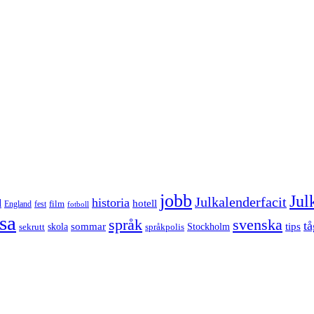
jobb
Jul
Julkalenderfacit
historia
d
hotell
England
fest
film
fotboll
sa
språk
svenska
tå
sommar
tips
sekrutt
skola
språkpolis
Stockholm