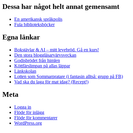
Dessa har något helt annat gemensamt
En amerikansk språkpolis
Fula biblioteksböcker
Egna länkar
Bokstävlar & AI – mitt levebröd. Gå en kurs!
Den stora bloggläsarvärvsveckan
Godisbrödet från himlen
Köttfärslimpan på allas läppar
Länkskolan
Lotten som Sommarpratare (i fantasin alltså: grupp på FB)
Vad ska du laga för mat idag? (Recept!)
Meta
Logga in
Flöde för inlägg
Flöde för kommentarer
WordPress.org