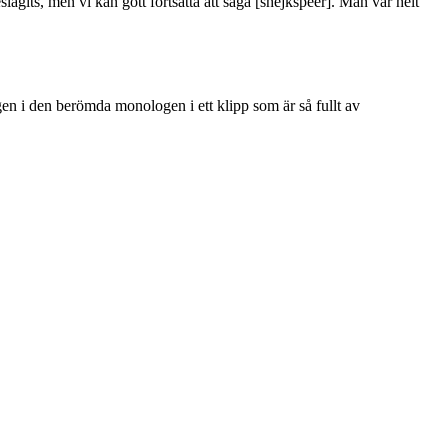
eslagits, men vi kan gott fortsätta att säga [shejkspeer]. Man var helt
n i den berömda monologen i ett klipp som är så fullt av