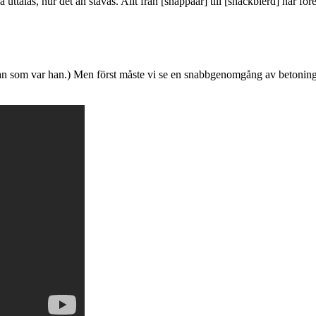
 uttalas, hur det än stavas. Allt från [shappäär] till [shackbierd] har för
n som var han.) Men först måste vi se en snabbgenomgång av betoninge