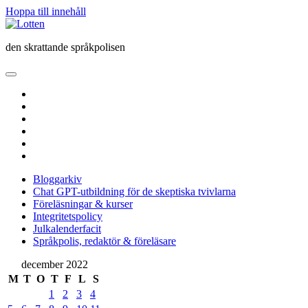
Hoppa till innehåll
Lotten
den skrattande språkpolisen
öppna
primär
twitter
meny
facebook
instagram
linkedin
rss
e-
post
Bloggarkiv
Chat GPT-utbildning för de skeptiska tvivlarna
Föreläsningar & kurser
Integritetspolicy
Julkalenderfacit
Språkpolis, redaktör & föreläsare
Sidopanel
december 2022
M
T
O
T
F
L
S
1
2
3
4