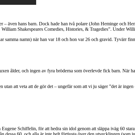
beter – även hans barn. Dock hade han två polare (John Heminge och He
. William Shakespeares Comedies, Histories, & Tragedies”. Under William
r samma namn) när han var 18 och hon var 26 och gravid. Tyvärr finns 
xen ålder, och ingen av fyra bröderna som överlevde fick barn. När han
 utan att veta att de gör det – ungefär som att vi ju säger ”det är inge
gene Schiffelin, för att hedra sin idol genom att släppa iväg 60 starar
n dessa 60, och alla är inte helt förtjusta över den utvecklingen (som 