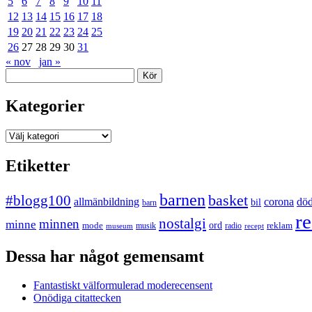
5
6
7
8
9
10
11
12
13
14
15
16
17
18
19
20
21
22
23
24
25
26
27
28
29
30
31
« nov
jan »
Sök
Kategorier
Kategorier
Etiketter
barnen
#blogg100
basket
allmänbildning
corona
dö
bil
barn
re
nostalgi
minnen
minne
mode
ord
reklam
musik
radio
museum
recept
Dessa har något gemensamt
Fantastiskt välformulerad moderecensent
Onödiga citattecken