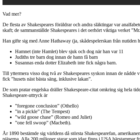
Vad mer?
De flesta av Shakespeares föräldrar och andra släktingar var analfa
skaft; de sammanställde Shakespeares i det oerhört viktiga verket ”Mr
Han gifte sig med Anne Hathaway (ja, skådespelerskan från nutiden ha
Hamnet (inte Hamlet) blev sjuk och dog när han var 11
Judiths tre barn dog innan de hann få barn
Susannas enda dotter Elizabeth inte fick några barn.
Till yttermera visso dog två av Shakespeares syskon innan de nådde vu
fick ”husets näst bästa säng, inklusive lakan”.
De som pratar engelska dräller Shakespeare-citat omkring sig hela tiden
Shakespeare-uttryck är
”foregone conclusion” (Othello)
”in a pickle” (The Tempest)
”wild goose chase” (Romeo and Juliet)
”one fell swoop” (Macbeth).
År 1890 bestämde sig världens då största Shakespearefan, amerikanen Eu
pjäserna. Alla 200 miljoner starar som idag finns i USA härstammar frå