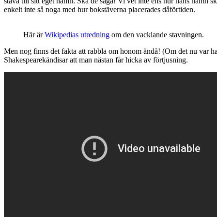
stava till sitt eget namn. Ska de säga! Vi vet inte ens hur hans namn ska
enkelt inte så noga med hur bokstäverna placerades dåförtiden.
Här är
Wikipedias utredning
om den vacklande stavningen.
Men nog finns det fakta att rabbla om honom ändå! (Om det nu var ha
Shakespearekändisar att man nästan får hicka av förtjusning.