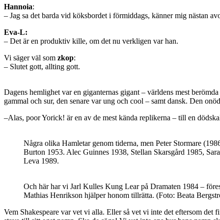
Hannoia
:
– Jag sa det barda vid köksbordet i förmiddags, känner mig nästan avon
Eva-L:
– Det är en produktiv kille, om det nu verkligen var han.
Vi säger väl som
zkop
:
– Slutet gott, allting gott.
Dagens hemlighet var en giganternas gigant – världens mest berömda 
gammal och sur, den senare var ung och cool – samt dansk. Den onödiga 
–Alas, poor Yorick! är en av de mest kända replikerna – till en dödska
Några olika Hamletar genom tiderna, men Peter Stormare (1986
Burton 1953. Alec Guinnes 1938, Stellan Skarsgård 1985, Sa
Leva 1989.
Och här har vi Jarl Kulles Kung Lear på Dramaten 1984 – förestä
Mathias Henrikson hjälper honom tillrätta. (Foto: Beata Bergst
Vem Shakespeare var vet vi alla. Eller så vet vi inte det eftersom det