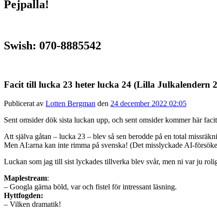
Pejpalla!
Swish: 070-8885542
Facit till lucka 23 heter lucka 24 (Lilla Julkalendern 
Publicerat av
Lotten Bergman
den
24 december 2022 02:05
Sent omsider dök sista luckan upp, och sent omsider kommer här facit
Att själva gåtan – lucka 23 – blev så sen berodde på en total missräk
Men AI:arna kan inte rimma på svenska! (Det misslyckade AI-försöket k
Luckan som jag till sist lyckades tillverka blev svår, men ni var ju ro
Maplestream
:
– Googla gärna böld, var och fistel för intressant läsning.
Hyttfogden:
– Vilken dramatik!