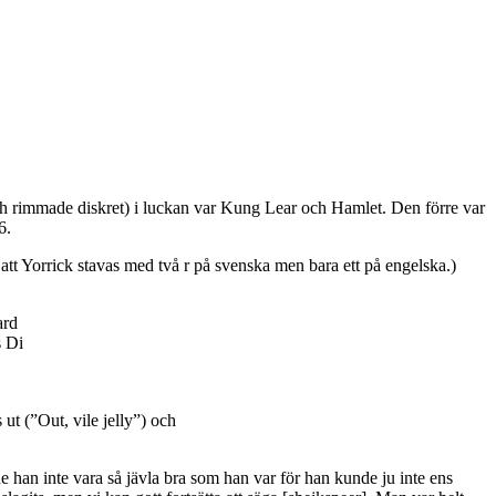
 rimmade diskret) i luckan var Kung Lear och Hamlet. Den förre var
6.
 att Yorrick stavas med två r på svenska men bara ett på engelska.)
ard
s Di
ut (”Out, vile jelly”) och
e han inte vara så jävla bra som han var för han kunde ju inte ens