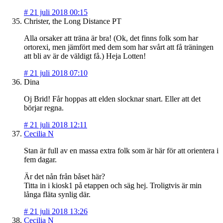
#
21 juli 2018 00:15
Christer, the Long Distance PT
Alla orsaker att träna är bra! (Ok, det finns folk som har
ortorexi, men jämfört med dem som har svårt att få träningen
att bli av är de väldigt få.) Heja Lotten!
#
21 juli 2018 07:10
Dina
Oj Brid! Får hoppas att elden slocknar snart. Eller att det
börjar regna.
#
21 juli 2018 12:11
Cecilia N
Stan är full av en massa extra folk som är här för att orientera i
fem dagar.
Är det nån från båset här?
Titta in i kiosk1 på etappen och säg hej. Troligtvis är min
långa fläta synlig där.
#
21 juli 2018 13:26
Cecilia N