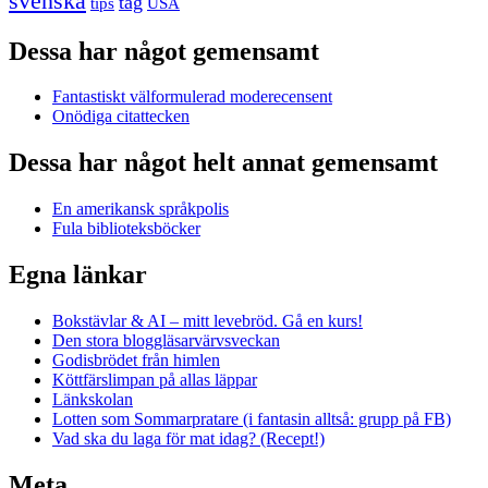
svenska
tåg
USA
tips
Dessa har något gemensamt
Fantastiskt välformulerad moderecensent
Onödiga citattecken
Dessa har något helt annat gemensamt
En amerikansk språkpolis
Fula biblioteksböcker
Egna länkar
Bokstävlar & AI – mitt levebröd. Gå en kurs!
Den stora bloggläsarvärvsveckan
Godisbrödet från himlen
Köttfärslimpan på allas läppar
Länkskolan
Lotten som Sommarpratare (i fantasin alltså: grupp på FB)
Vad ska du laga för mat idag? (Recept!)
Meta