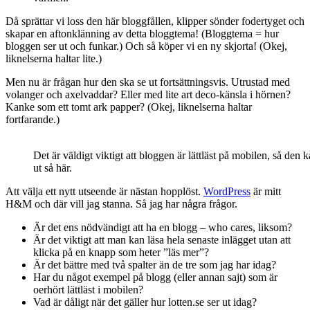
Då sprättar vi loss den här bloggfållen, klipper sönder fodertyget och
skapar en aftonklänning av detta bloggtema! (Bloggtema = hur
bloggen ser ut och funkar.) Och så köper vi en ny skjorta! (Okej,
liknelserna haltar lite.)
Men nu är frågan hur den ska se ut fortsättningsvis. Utrustad med
volanger och axelvaddar? Eller med lite art deco-känsla i hörnen?
Kanke som ett tomt ark papper? (Okej, liknelserna haltar
fortfarande.)
Det är väldigt viktigt att bloggen är lättläst på mobilen, så den k
ut så här.
Att välja ett nytt utseende är nästan hopplöst.
WordPress
är mitt
H&M och där vill jag stanna. Så jag har några frågor.
Är det ens nödvändigt att ha en blogg – who cares, liksom?
Är det viktigt att man kan läsa hela senaste inlägget utan att
klicka på en knapp som heter ”läs mer”?
Är det bättre med två spalter än de tre som jag har idag?
Har du något exempel på blogg (eller annan sajt) som är
oerhört lättläst i mobilen?
Vad är dåligt när det gäller hur lotten.se ser ut idag?