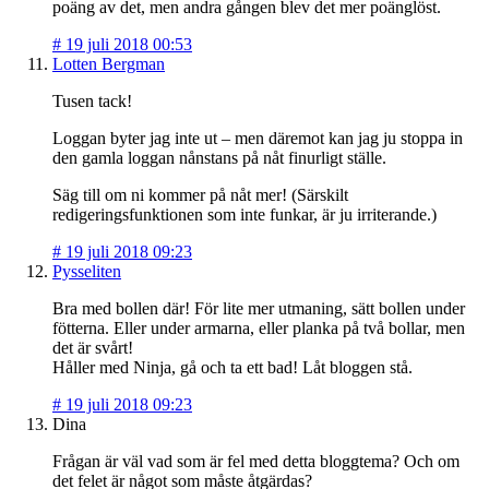
poäng av det, men andra gången blev det mer poänglöst.
#
19 juli 2018 00:53
Lotten Bergman
Tusen tack!
Loggan byter jag inte ut – men däremot kan jag ju stoppa in
den gamla loggan nånstans på nåt finurligt ställe.
Säg till om ni kommer på nåt mer! (Särskilt
redigeringsfunktionen som inte funkar, är ju irriterande.)
#
19 juli 2018 09:23
Pysseliten
Bra med bollen där! För lite mer utmaning, sätt bollen under
fötterna. Eller under armarna, eller planka på två bollar, men
det är svårt!
Håller med Ninja, gå och ta ett bad! Låt bloggen stå.
#
19 juli 2018 09:23
Dina
Frågan är väl vad som är fel med detta bloggtema? Och om
det felet är något som måste åtgärdas?