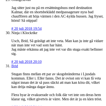
Jag sitter just nu på en ersättningsbuss med destination
Kalmar, där en shortsbeklädd medpassagerare nyss bad
chauffören att höja värmen i den AC-kylda bussen. Jag fryser,
hörni! Så otippat!
#
20 juli 2018 19:54
Ninja i Klockrike
Usch, Brid, Så gräsligt att inte veta. Man kan ju inte gå vidare
när man inte vet vad som har hänt.
Jag måste erkänna att jag inte vet var din stuga exakt befinner
sig.
#
20 juli 2018 20:10
Brid
Stugan finns mellan ett par av skogsbränderna i Ljusdals
kommun. Eller i. Eller fanns. Det är ovisst om vi kan få veta
något innan det är så pass släckt att man kan köra dit, vilket
kan dröja många dagar ännu.
Flera byar är evakuerade och folk där vet inte om deras hem
klarar sig, vilket givetvis är värre. Men det är ju en klen tröst.