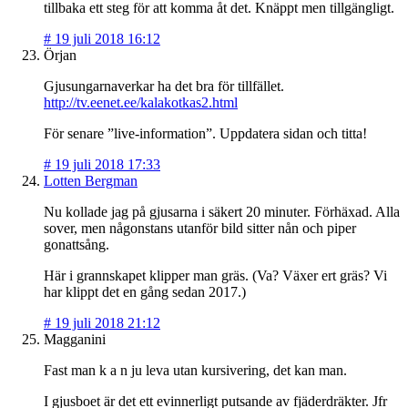
tillbaka ett steg för att komma åt det. Knäppt men tillgängligt.
#
19 juli 2018 16:12
Örjan
Gjusungarnaverkar ha det bra för tillfället.
http://tv.eenet.ee/kalakotkas2.html
För senare ”live-information”. Uppdatera sidan och titta!
#
19 juli 2018 17:33
Lotten Bergman
Nu kollade jag på gjusarna i säkert 20 minuter. Förhäxad. Alla
sover, men någonstans utanför bild sitter nån och piper
gonattsång.
Här i grannskapet klipper man gräs. (Va? Växer ert gräs? Vi
har klippt det en gång sedan 2017.)
#
19 juli 2018 21:12
Magganini
Fast man k a n ju leva utan kursivering, det kan man.
I gjusboet är det ett evinnerligt putsande av fjäderdräkter. Jfr