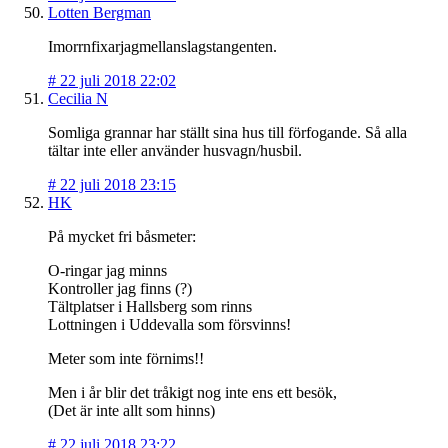
Lotten Bergman
Imorrnfixarjagmellanslagstangenten.
#
22 juli 2018 22:02
Cecilia N
Somliga grannar har ställt sina hus till förfogande. Så alla
tältar inte eller använder husvagn/husbil.
#
22 juli 2018 23:15
HK
På mycket fri båsmeter:
O-ringar jag minns
Kontroller jag finns (?)
Tältplatser i Hallsberg som rinns
Lottningen i Uddevalla som försvinns!
Meter som inte förnims!!
Men i år blir det tråkigt nog inte ens ett besök,
(Det är inte allt som hinns)
#
22 juli 2018 23:22