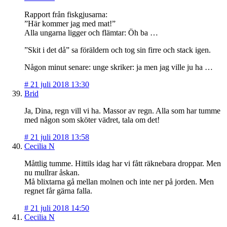
Rapport från fiskgjusarna:
”Här kommer jag med mat!”
Alla ungarna ligger och flämtar: Öh ba …
”Skit i det då” sa föräldern och tog sin firre och stack igen.
Någon minut senare: unge skriker: ja men jag ville ju ha …
#
21 juli 2018 13:30
Brid
Ja, Dina, regn vill vi ha. Massor av regn. Alla som har tumme
med någon som sköter vädret, tala om det!
#
21 juli 2018 13:58
Cecilia N
Måttlig tumme. Hittils idag har vi fått räknebara droppar. Men
nu mullrar åskan.
Må blixtarna gå mellan molnen och inte ner på jorden. Men
regnet får gärna falla.
#
21 juli 2018 14:50
Cecilia N