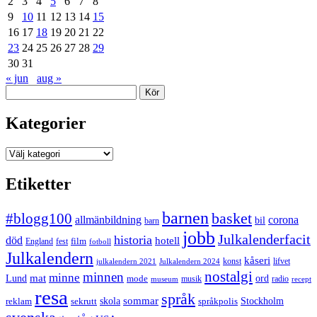
2
3
4
5
6
7
8
9
10
11
12
13
14
15
16
17
18
19
20
21
22
23
24
25
26
27
28
29
30
31
« jun
aug »
Sök
Kategorier
Kategorier
Etiketter
barnen
#blogg100
basket
allmänbildning
corona
bil
barn
jobb
Julkalenderfacit
historia
död
hotell
England
fest
film
fotboll
Julkalendern
kåseri
julkalendern 2021
Julkalendern 2024
konst
lifvet
nostalgi
minnen
minne
mat
Lund
mode
ord
musik
radio
museum
recept
resa
språk
sommar
reklam
sekrutt
skola
språkpolis
Stockholm