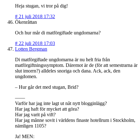
Heja stugan, vi tror på dig!
#
21 juli 2018 17:32
Ökenråttan
Och hur mår di matförgiftade ungdomarna?
#
22 juli 2018 17:03
Lotten Bergman
Di matförgiftade ungdomarna är nu helt fria från
matförgiftningssymptom. Däremot är de (för att semestrarna är
slut imorrn?) alldeles snoriga och dana. Ack, ack, den
ungdomen.
– Hur går det med stugan, Brid?
––––
Varför har jag inte lagt ut nåt nytt blogginlägg?
Har jag haft för mycket att göra?
Har jag varit på vift?
Har jag månne sovit i världens finaste hotellrum i Stockholm,
nämligen 1105?
Ja! MEN: