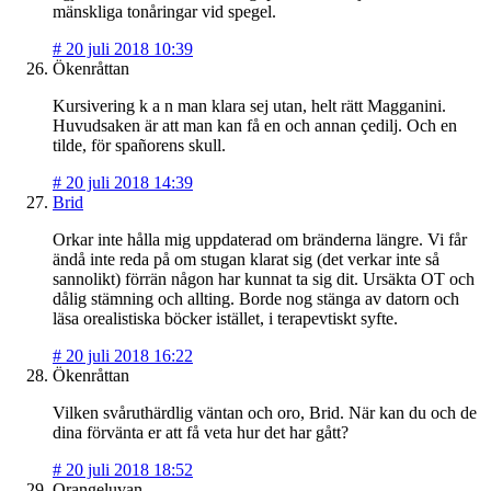
mänskliga tonåringar vid spegel.
#
20 juli 2018 10:39
Ökenråttan
Kursivering k a n man klara sej utan, helt rätt Magganini.
Huvudsaken är att man kan få en och annan çedilj. Och en
tilde, för spañorens skull.
#
20 juli 2018 14:39
Brid
Orkar inte hålla mig uppdaterad om bränderna längre. Vi får
ändå inte reda på om stugan klarat sig (det verkar inte så
sannolikt) förrän någon har kunnat ta sig dit. Ursäkta OT och
dålig stämning och allting. Borde nog stänga av datorn och
läsa orealistiska böcker istället, i terapevtiskt syfte.
#
20 juli 2018 16:22
Ökenråttan
Vilken svåruthärdlig väntan och oro, Brid. När kan du och de
dina förvänta er att få veta hur det har gått?
#
20 juli 2018 18:52
Orangeluvan