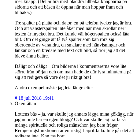
mer-knapp. (Det är bra med bläddra-tillbaka-knapparna på
sidorna och att båsen är öppna när man hoppar fram och
tillbaka.)
Tre spalter på platta och dator, en på telefon tycker jag är bra.
Och att vänsterspalten inte åker med när man skrollar ner i
texten är mycket bra. Det kunde väl högerspalten också låta
bli!. Om det ginge att få två spalter som kan röra sig
oberoende av varandra, en smalare med hänvisningar och
länkar och en bredare med text och bild, så tror jag att det
bleve ännu bättre.
Dåligt och dåligt – Om bilderna i kommentarerna vore lite
större från början och om man hade de där fyra minuterna på
sig att redigera så vore det ju riktigt bra!
Andra exempel måste jag leta länge efter.
#
18 juli 2018 19:41
Ökenråttan
Lottens bås – ja, var skulle jag annars lägga mina gökägg, när
jag nu inte har en egen blogg? Och var skulle jag träffa så
många spirituella och roliga mänschor, jag bara frågar.
Redigeringsfunktionen är en riktig 1 april-fälla. Inte går det att
redigera inte. Kan tas bort.