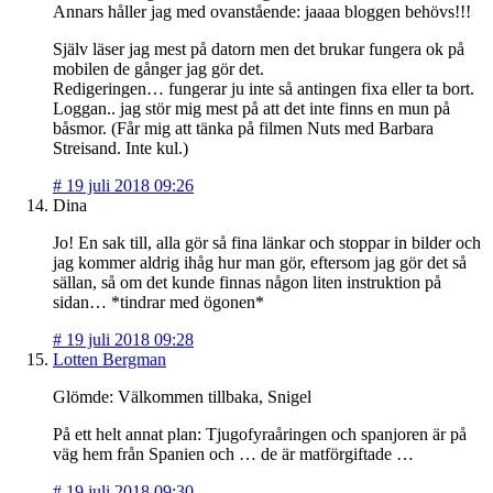
Annars håller jag med ovanstående: jaaaa bloggen behövs!!!
Själv läser jag mest på datorn men det brukar fungera ok på
mobilen de gånger jag gör det.
Redigeringen… fungerar ju inte så antingen fixa eller ta bort.
Loggan.. jag stör mig mest på att det inte finns en mun på
båsmor. (Får mig att tänka på filmen Nuts med Barbara
Streisand. Inte kul.)
#
19 juli 2018 09:26
Dina
Jo! En sak till, alla gör så fina länkar och stoppar in bilder och
jag kommer aldrig ihåg hur man gör, eftersom jag gör det så
sällan, så om det kunde finnas någon liten instruktion på
sidan… *tindrar med ögonen*
#
19 juli 2018 09:28
Lotten Bergman
Glömde: Välkommen tillbaka, Snigel
På ett helt annat plan: Tjugofyraåringen och spanjoren är på
väg hem från Spanien och … de är matförgiftade …
#
19 juli 2018 09:30