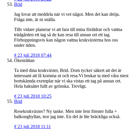
Brid
Jag lovar att meddela när vi vet något. Men det kan dröja.
Fråga inte, är ni snälla.
Tills vidare planerar vi att fara till mina föräldrar och vattna
trädgården ett tag så de kan resa till annan ort ett tag.
Förhoppningsvis kan någon vattna krukväxterna hos oss
under tiden.
#
23 juli 2018 07:44
Ökenråttan
Ta med dina krukväxter, Brid. Dom tycker säkert att det är
intressant att få komma ut och resa.Vi brukar ta med våra mest
bortskämda exemplar när vi ska vistas ett tag på annan ort.
Hela baksätet fullt av grönska. Trevligt.
#
23 juli 2018 10:25
Brid
Resekrukväxter? Ny tanke. Men inte fem fönster fulla +
balkonghyllan, tror jag inte. En del är lite bräckliga också.
#
23 juli 2018 11:11