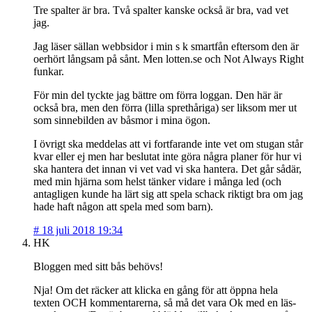
Tre spalter är bra. Två spalter kanske också är bra, vad vet
jag.
Jag läser sällan webbsidor i min s k smartfån eftersom den är
oerhört långsam på sånt. Men lotten.se och Not Always Right
funkar.
För min del tyckte jag bättre om förra loggan. Den här är
också bra, men den förra (lilla sprethåriga) ser liksom mer ut
som sinnebilden av båsmor i mina ögon.
I övrigt ska meddelas att vi fortfarande inte vet om stugan står
kvar eller ej men har beslutat inte göra några planer för hur vi
ska hantera det innan vi vet vad vi ska hantera. Det går sådär,
med min hjärna som helst tänker vidare i många led (och
antagligen kunde ha lärt sig att spela schack riktigt bra om jag
hade haft någon att spela med som barn).
#
18 juli 2018 19:34
HK
Bloggen med sitt bås behövs!
Nja! Om det räcker att klicka en gång för att öppna hela
texten OCH kommentarerna, så må det vara Ok med en läs-