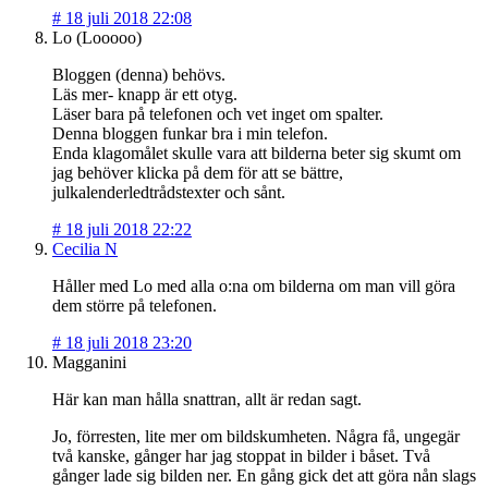
#
18 juli 2018 22:08
Lo (Looooo)
Bloggen (denna) behövs.
Läs mer- knapp är ett otyg.
Läser bara på telefonen och vet inget om spalter.
Denna bloggen funkar bra i min telefon.
Enda klagomålet skulle vara att bilderna beter sig skumt om
jag behöver klicka på dem för att se bättre,
julkalenderledtrådstexter och sånt.
#
18 juli 2018 22:22
Cecilia N
Håller med Lo med alla o:na om bilderna om man vill göra
dem större på telefonen.
#
18 juli 2018 23:20
Magganini
Här kan man hålla snattran, allt är redan sagt.
Jo, förresten, lite mer om bildskumheten. Några få, ungegär
två kanske, gånger har jag stoppat in bilder i båset. Två
gånger lade sig bilden ner. En gång gick det att göra nån slags