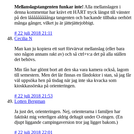
Mellanslagstangenten funkar inte!
Alla mellanslagen i
denna kommentar har krävt ett HÅRT tryck längst till vänster
på den lååååååååånga tangenten och backande tillbaka oerhört
många gånger, vilket ju är jättejättejobbigt.
#
22 juli 2018 21:11
Cecilia N
Man kan ju kopiera ett surt förvärvat mellanslag (eller bara
sno någon annans rakt av) och så ctrl+v:a det på alla ställen
det behövs.
Min fån har glömt bort att den ska vara kamera också, lagom
till semestern. Men det lär finnas en fåndoktor i stan, så jag får
väl uppsöka hen på tisdag när jag inte ska kvacka som
kioskkassörska på orienteringen.
#
22 juli 2018 21:53
Lotten Bergman
Ja just det, orienteringen. Nej, orienterarna i familjen har
faktiskt mig veterligen aldrig deltagit under O-ringen. (En
djupt liggande campingaversion tror jag ligger bakom.)
#
22 juli 2018 22:01