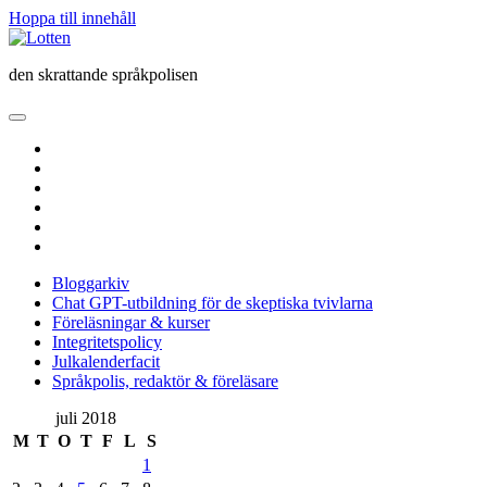
Hoppa till innehåll
Lotten
den skrattande språkpolisen
öppna
primär
twitter
meny
facebook
instagram
linkedin
rss
e-
post
Bloggarkiv
Chat GPT-utbildning för de skeptiska tvivlarna
Föreläsningar & kurser
Integritetspolicy
Julkalenderfacit
Språkpolis, redaktör & föreläsare
Sidopanel
juli 2018
M
T
O
T
F
L
S
1