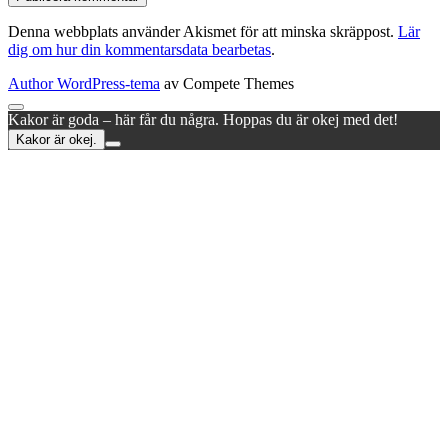
Denna webbplats använder Akismet för att minska skräppost.
Lär
dig om hur din kommentarsdata bearbetas
.
Author WordPress-tema
av Compete Themes
Rulla
Kakor är goda – här får du några. Hoppas du är okej med det!
till
Kakor är okej.
toppen