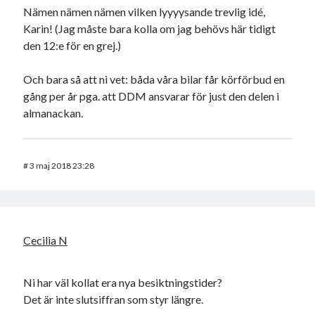
Nämen nämen nämen vilken lyyyysande trevlig idé,
Karin! (Jag måste bara kolla om jag behövs här tidigt
den 12:e för en grej.)
Och bara så att ni vet: båda våra bilar får körförbud en
gång per år pga. att DDM ansvarar för just den delen i
almanackan.
#
3 maj 2018 23:28
Cecilia N
Ni har väl kollat era nya besiktningstider?
Det är inte slutsiffran som styr längre.