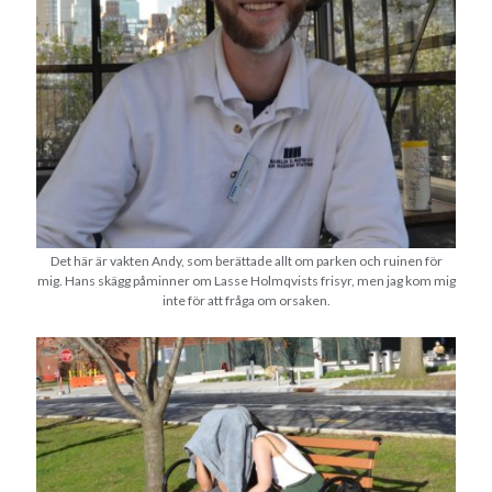
Swish: 070-8885542
Det här är vakten Andy, som berättade allt om parken och ruinen för
mig. Hans skägg påminner om Lasse Holmqvists frisyr, men jag kom mig
inte för att fråga om orsaken.