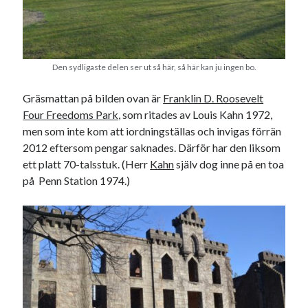
USA
Den sydligaste delen ser ut så här, så här kan ju ingen bo.
Dessa har något gemensamt
Gräsmattan på bilden ovan är
Franklin D. Roosevelt
Fantastiskt välformulerad moderecensent
Four Freedoms Park
, som ritades av Louis Kahn 1972,
Onödiga citattecken
men som inte kom att iordningställas och invigas förrän
2012 eftersom pengar saknades. Därför har den liksom
ett platt 70-talsstuk. (Herr
Kahn
själv dog inne på en toa
Dessa har något helt annat gemensamt
på Penn Station 1974.)
En amerikansk språkpolis
Fula biblioteksböcker
Egna länkar
Bokstävlar & AI – mitt levebröd. Gå en kurs!
Den stora bloggläsarvärvsveckan