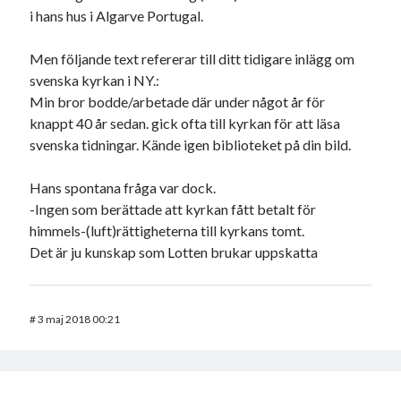
i hans hus i Algarve Portugal.
Men följande text refererar till ditt tidigare inlägg om
svenska kyrkan i NY.:
Min bror bodde/arbetade där under något år för
knappt 40 år sedan. gick ofta till kyrkan för att läsa
svenska tidningar. Kände igen biblioteket på din bild.
Hans spontana fråga var dock.
-Ingen som berättade att kyrkan fått betalt för
himmels-(luft)rättigheterna till kyrkans tomt.
Det är ju kunskap som Lotten brukar uppskatta
#
3 maj 2018 00:21