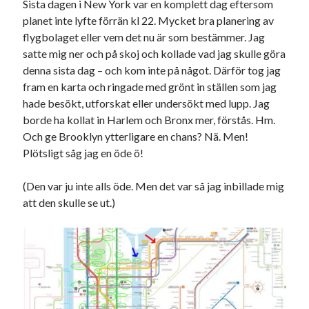
Sista dagen i New York var en komplett dag eftersom
21
22
23
24
25
26
27
planet inte lyfte förrän kl 22. Mycket bra planering av
flygbolaget eller vem det nu är som bestämmer. Jag
28
29
30
31
satte mig ner och på skoj och kollade vad jag skulle göra
« apr
jun »
denna sista dag – och kom inte på något. Därför tog jag
fram en karta och ringade med grönt in ställen som jag
hade besökt, utforskat eller undersökt med lupp. Jag
Sök
borde ha kollat in Harlem och Bronx mer, förstås. Hm.
Och ge Brooklyn ytterligare en chans? Nä. Men!
Plötsligt såg jag en öde ö!
(Den var ju inte alls öde. Men det var så jag inbillade mig
att den skulle se ut.)
Kategorier
Kategorier
Etiketter