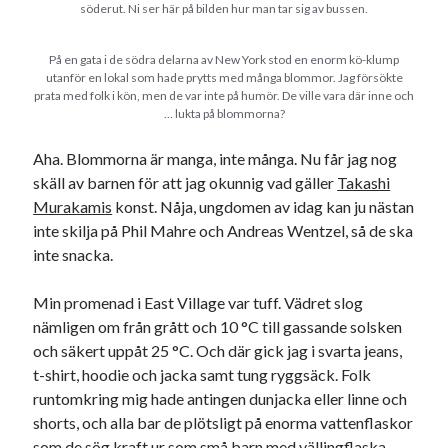
söderut. Ni ser här på bilden hur man tar sig av bussen.
På en gata i de södra delarna av New York stod en enorm kö-klump
utanför en lokal som hade prytts med många blommor. Jag försökte
prata med folk i kön, men de var inte på humör. De ville vara där inne och
… lukta på blommorna?
Aha. Blommorna är manga, inte många. Nu får jag nog
skäll av barnen för att jag okunnig vad gäller
Takashi
Murakamis
konst. Nåja, ungdomen av idag kan ju nästan
inte skilja på Phil Mahre och Andreas Wentzel, så de ska
inte snacka.
Min promenad i East Village var tuff. Vädret slog
nämligen om från grått och 10 °C till gassande solsken
och säkert uppåt 25 °C. Och där gick jag i svarta jeans,
t-shirt, hoodie och jacka samt tung ryggsäck. Folk
runtomkring mig hade antingen dunjacka eller linne och
shorts, och alla bar de plötsligt på enorma vattenflaskor
som de sög kraft ur som små barn med vällingflaska.