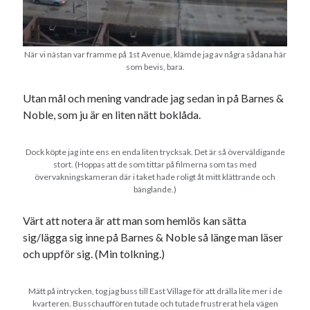
När vi nästan var framme på 1st Avenue, klämde jag av några sådana här
som bevis, bara.
Utan mål och mening vandrade jag sedan in på Barnes &
Noble, som ju är en liten nätt boklåda.
Dock köpte jag inte ens en enda liten trycksak. Det är så överväldigande
stort. (Hoppas att de som tittar på filmerna som tas med
övervakningskameran där i taket hade roligt åt mitt klättrande och
bänglande.)
Värt att notera är att man som hemlös kan sätta
sig/lägga sig inne på Barnes & Noble så länge man läser
och uppför sig. (Min tolkning.)
Mätt på intrycken, tog jag buss till East Village för att drälla lite mer i de
kvarteren. Busschauffören tutade och tutade frustrerat hela vägen