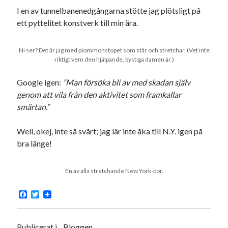
I en av tunnelbanenedgångarna stötte jag plötsligt på
ett pyttelitet konstverk till min ära.
Ni ser? Det är jag med plommonstopet som står och stretchar. (Vet inte
riktigt vem den hjälpande, bystiga damen är.)
Google igen:
”Man försöka bli av med skadan själv
genom att vila från den aktivitet som framkallar
smärtan.”
Well, okej, inte så svårt; jag lär inte åka till N.Y. igen på
bra länge!
En av alla stretchande New York-bor.
F
T
a
w
c
i
e
t
b
t
Publicerat i
Bloggen