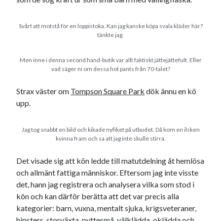
Svårt att motstå för en loppistoka. Kan jag kanske köpa svala kläder här?
tänkte jag.
Men inne i denna second hand-butik var allt faktiskt jättejättefult. Eller
vad säger ni om dessa hot pants från 70-talet?
Strax väster om
Tompson Square Park
dök ännu en kö
upp.
Jag tog snabbt en bild och kikade nyfiket på utbudet. Då kom en ilsken
kvinna fram och sa att jag inte skulle stirra.
Det visade sig att kön ledde till matutdelning åt hemlösa
och allmänt fattiga människor. Eftersom jag inte visste
det, hann jag registrera och analysera vilka som stod i
kön och kan därför berätta att det var precis alla
kategorier: barn, vuxna, mentalt sjuka, krigsveteraner,
hipsters, storväxta, pyttesmå, välklädda, oklädda och