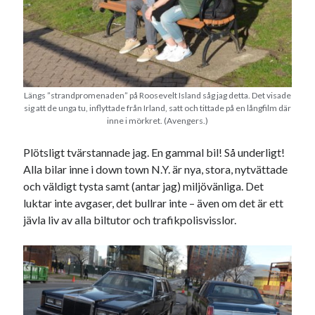
Längs ”strandpromenaden” på Roosevelt Island såg jag detta. Det visade
sig att de unga tu, inflyttade från Irland, satt och tittade på en långfilm där
inne i mörkret. (Avengers.)
Plötsligt tvärstannade jag. En gammal bil! Så underligt!
Alla bilar inne i down town N.Y. är nya, stora, nytvättade
och väldigt tysta samt (antar jag) miljövänliga. Det
luktar inte avgaser, det bullrar inte – även om det är ett
jävla liv av alla biltutor och trafikpolisvisslor.