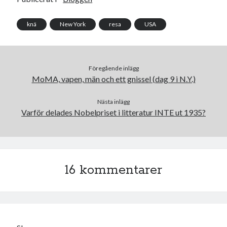
o
e
o
r
k
knä
New York
resa
USA
Föregående inlägg
MoMA, vapen, män och ett gnissel (dag 9 i N.Y.)
Nästa inlägg
Varför delades Nobelpriset i litteratur INTE ut 1935?
16 kommentarer