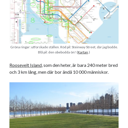
#blogg100
allmänbildning
barn
barnen
basket
corona
bil
död
film
England
fest
fotboll
jobb
historia
hotell
Gröna ringar: utforskade ställen. Röd pil: Steinway Street, där jag bodde.
Julkalendern
Julkalenderfacit
Blå pil: den obebodda ön! (
Kartan
.)
julkalendern 2021
Julkalendern 2024
konst
Roosevelt Island
, som den heter, är bara 240 meter bred
minne
kåseri
mat
Lund
lifvet
och 3 km lång, men där bor ändå 10 000 människor.
minnen
mode
musik
museum
nostalgi
ord
radio
recept
resa
skola
reklam
sekrutt
språk
sommar
språkpolis
svenska
tåg
tips
Stockholm