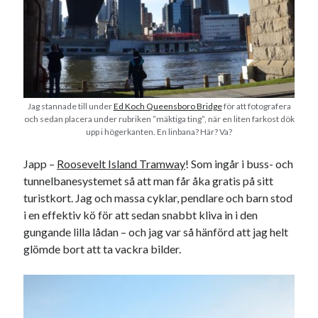
Jag stannade till under
Ed Koch Queensboro Bridge
för att fotografera
och sedan placera under rubriken ”mäktiga ting”, när en liten farkost dök
upp i högerkanten. En linbana? Här? Va?
Japp –
Roosevelt Island Tramway
! Som ingår i buss- och
tunnelbanesystemet så att man får åka gratis på sitt
turistkort. Jag och massa cyklar, pendlare och barn stod
i en effektiv kö för att sedan snabbt kliva in i den
gungande lilla lådan – och jag var så hänförd att jag helt
glömde bort att ta vackra bilder.