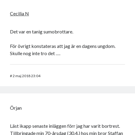
Cecilia N
Det var en tanig sumobrottare.
För övrigt konstateras att jag är en dagens ungdom.
Skulle nog inte tro det ….
#
2 maj 2018 23:04
Örjan
Läst ikapp senaste inläggen förr jag har varit bortrest.
Tillbringade min 70-årsdag (30.4.) hos min bror Staffan