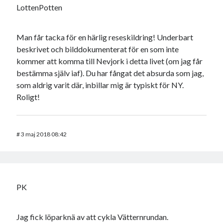
LottenPotten
Man får tacka för en härlig reseskildring! Underbart
beskrivet och bilddokumenterat för en som inte
kommer att komma till Nevjork i detta livet (om jag får
bestämma själv iaf). Du har fångat det absurda som jag,
som aldrig varit där, inbillar mig är typiskt för NY.
Roligt!
#
3 maj 2018 08:42
PK
Jag fick löparknä av att cykla Vätternrundan.