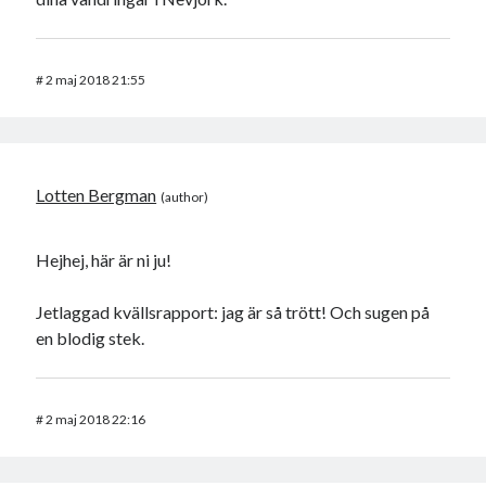
#
2 maj 2018 21:55
Lotten Bergman
Hejhej, här är ni ju!
Jetlaggad kvällsrapport: jag är så trött! Och sugen på
en blodig stek.
#
2 maj 2018 22:16