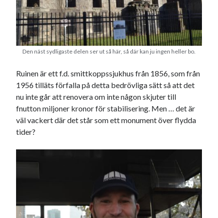
Godisbrödet från himlen
Köttfärslimpan på allas läppar
Länkskolan
Lotten som Sommarpratare (i fantasin alltså: grupp på FB)
Vad ska du laga för mat idag? (Recept!)
Den näst sydligaste delen ser ut så här, så där kan ju ingen heller bo.
Ruinen är ett f.d. smittkoppssjukhus från 1856, som från
1956 tilläts förfalla på detta bedrövliga sätt så att det
Meta
nu inte går att renovera om inte någon skjuter till
Logga in
fnutton miljoner kronor för stabilisering. Men … det är
Flöde för inlägg
väl vackert där det står som ett monument över flydda
Flöde för kommentarer
tider?
WordPress.org
Pejpalla!