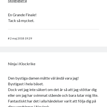
Skogsgurra
En Grande Finale!
Tack så mycket.
#
2 maj 2018 19:29
Ninja i Klockrike
Den bystiga damen måtte väl ändå vara jag!
Bystigast i hela båset.
Dock vet jag inte säkert om det är så att jag stöttar dig
eller om jag har svimmat stående och bara lutar mig lite.
Fantastiskt har det i alla händelser varit att följa dig på
dina vandringar i Nevjork.