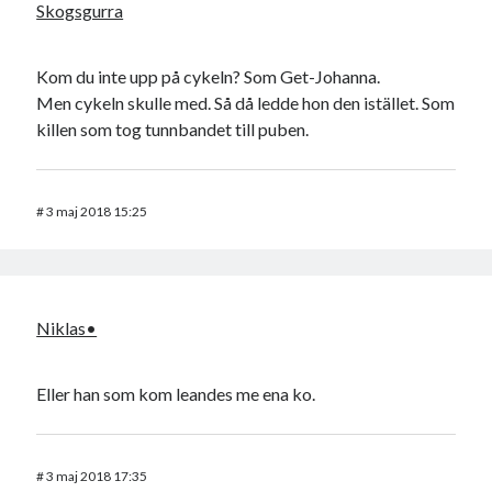
Skogsgurra
Kom du inte upp på cykeln? Som Get-Johanna.
Men cykeln skulle med. Så då ledde hon den istället. Som
killen som tog tunnbandet till puben.
#
3 maj 2018 15:25
Niklas•
Eller han som kom leandes me ena ko.
#
3 maj 2018 17:35