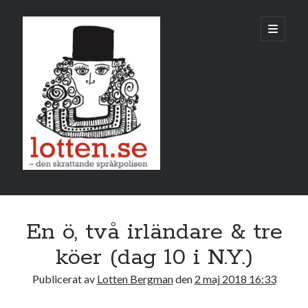
Lotten
öppna
primär
meny
Sidopanel
maj 2018
En ö, två irländare & tre
M
T
O
T
F
L
S
köer (dag 10 i N.Y.)
1
2
3
4
5
6
Publicerat av
Lotten Bergman
den
2 maj 2018 16:33
7
8
9
10
11
12
13
14
15
16
17
18
19
20