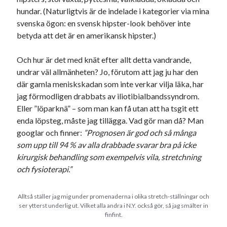
hundar. (Naturligtvis är de indelade i kategorier via mina
svenska ögon: en svensk hipster-look behöver inte
betyda att det är en amerikansk hipster.)
Och hur är det med knät efter allt detta vandrande,
undrar väl allmänheten? Jo, förutom att jag ju har den
där gamla meniskskadan som inte verkar vilja läka, har
jag förmodligen drabbats av iliotibialbandssyndrom.
Eller ”löparknä” – som man kan få utan att ha tsgit ett
enda löpsteg, måste jag tillägga. Vad gör man då? Man
googlar och finner:
”Prognosen är god och så många
som upp till 94 % av alla drabbade svarar bra på icke
kirurgisk behandling som exempelvis vila, stretchning
och fysioterapi.”
Alltså ställer jag mig under promenaderna i olika stretch-ställningar och
ser ytterst underlig ut. Vilket alla andra i N.Y. också gör, så jag smälter in
finfint.