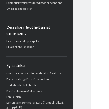
Fantastiskt välformulerad moderecensent
Onödiga citattecken
Dessa har något helt annat
gemensamt
En amerikansk språkpolis
Fula biblioteksböcker
Egna länkar
Bokstävlar & AI – mitt levebröd. Gå en kurs!
Den stora bloggläsarvärvsveckan
Godisbrödet från himlen
Köttfärslimpan på allas läppar
Länkskolan
Lotten som Sommarpratare (i fantasin alltså:
grupp på FB)