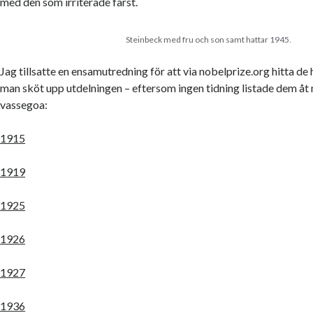
med den som irriterade färst.
Steinbeck med fru och son samt hattar 1945.
Jag tillsatte en ensamutredning för att via nobelprize.org hitta de 
man sköt upp utdelningen – eftersom ingen tidning listade dem åt 
vassegoa:
1915
1919
1925
1926
1927
1936