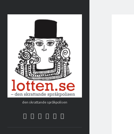
Lotten
den skrattande språkpolisen
twitter
facebook
instagram
linkedin
rss
e-
post