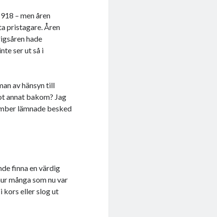
 1918 – men åren
ta pristagare. Åren
rigsåren hade
te ser ut så i
man av hänsyn till
got annat bakom? Jag
ovember lämnade besked
de finna en värdig
 hur många som nu var
 kors eller slog ut