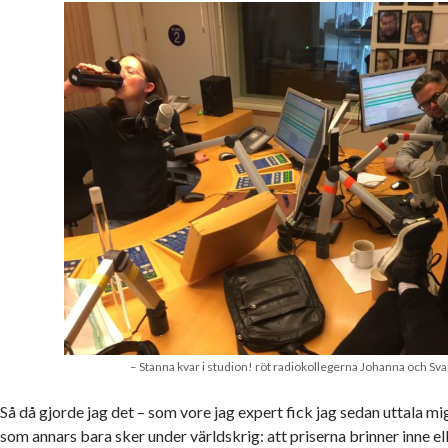
– Stanna kvar i studion! röt radiokollegerna Johanna och Sva
Så då gjorde jag det – som vore jag expert fick jag sedan uttala m
som annars bara sker under världskrig: att priserna brinner inne ell