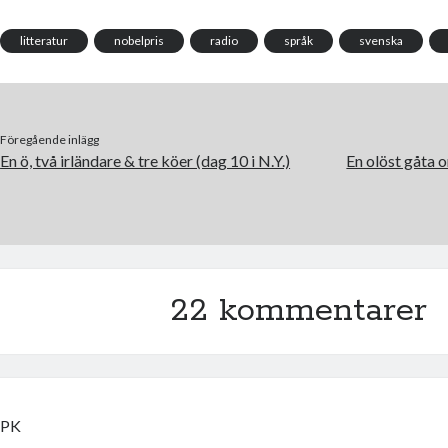
o
e
o
r
k
litteratur
nobelpris
radio
språk
svenska
Föregående inlägg
En ö, två irländare & tre köer (dag 10 i N.Y.)
En olöst gåta 
22 kommentarer
PK