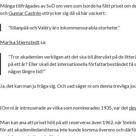
Många tillfrågades av SvD om vem som borde ha fått priset om det
och
Gunnar Castrén
uttrycker sig då så här vackert:
”Sillanpää och Valéry äro inkommensurabla storheter.”
Marika Stiernstedt
sa:
”Tror akademien verkligen att det ska bli återväxt på de litt
på ett år? Eller skall det internationella författarbeståndet få s
någon längre tid?”
Ja, det kan man ju fråga sig. Och vad säger ni om denna trevliga jou
(Om ni är intresserade av vilka som nominerades 1935, var det
des
Man kan ana att priset höll på att reserveras även 1962, när Steinb
för att akademiledamöterna inte kunde komma överens och där