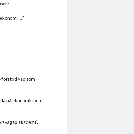
asen:
d ekonomi …”
e förstod vad som
kylla på ekonomin och
försvagad akademi”.