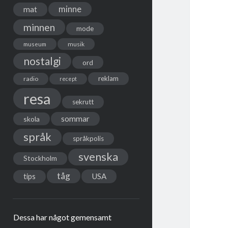
minne
mat
minnen
mode
musik
museum
nostalgi
ord
reklam
radio
recept
resa
sekrutt
sommar
skola
språk
språkpolis
svenska
Stockholm
tåg
USA
tips
Dessa har något gemensamt