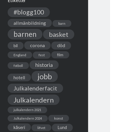
Etiketter
#blogg100
allmänbildning
barn
barnen
basket
corona
död
bil
film
England
fest
historia
fotboll
jobb
hotell
Julkalenderfacit
Julkalendern
julkalendern 2021
Julkalendern 2024
konst
kåseri
Lund
lifvet