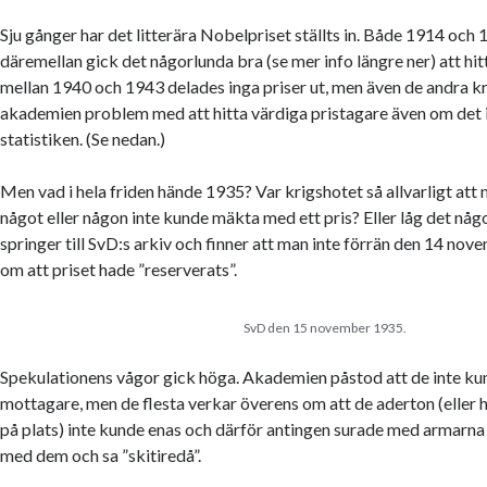
Sju gånger har det litterära Nobelpriset ställts in. Både 1914 och
däremellan gick det någorlunda bra (se mer info längre ner) att hit
mellan 1940 och 1943 delades inga priser ut, men även de andra k
akademien problem med att hitta värdiga pristagare även om det in
statistiken. (Se nedan.)
Men vad i hela friden hände 1935? Var krigshotet så allvarligt att 
något eller någon inte kunde mäkta med ett pris? Eller låg det nå
springer till SvD:s arkiv och finner att man inte förrän den 14 n
om att priset hade ”reserverats”.
SvD den 15 november 1935.
Spekulationens vågor gick höga. Akademien påstod att de inte kun
mottagare, men de flesta verkar överens om att de aderton (eller
på plats) inte kunde enas och därför antingen surade med armarna i
med dem och sa ”skitiredå”.