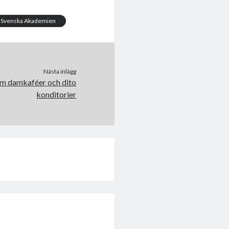
Svenska Akademien
Nästa inlägg
om damkaféer och dito
konditorier