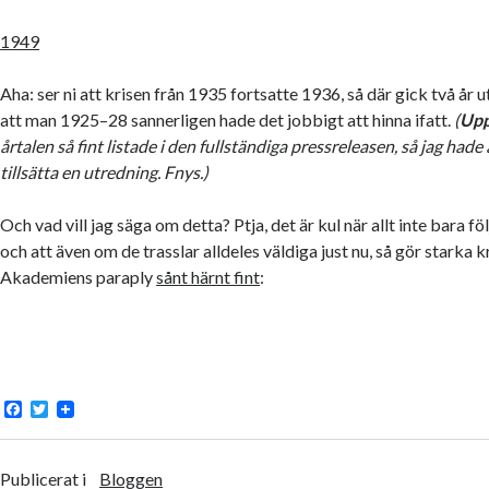
1949
Aha: ser ni att krisen från 1935 fortsatte 1936, så där gick två år 
att man 1925–28 sannerligen hade det jobbigt att hinna ifatt.
(
Upp
årtalen så fint listade i den fullständiga pressreleasen, så jag hade 
tillsätta en utredning. Fnys.)
Och vad vill jag säga om detta? Ptja, det är kul när allt inte bara fö
och att även om de trasslar alldeles väldiga just nu, så gör starka 
Akademiens paraply
sånt härnt fint
:
F
T
a
w
c
i
e
t
b
t
Publicerat i
Bloggen