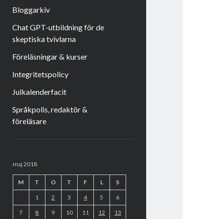
Bloggarkiv
Chat GPT-utbildning för de
skeptiska tvivlarna
Föreläsningar & kurser
Integritetspolicy
Julkalenderfacit
Språkpolis, redaktör &
föreläsare
Sidopanel
maj 2018
M
T
O
T
F
L
S
1
2
3
4
5
6
7
8
9
10
11
12
13