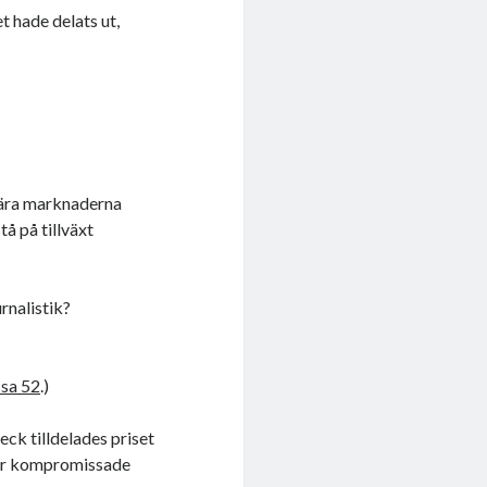
 hade delats ut,
erära marknaderna
tå på tillväxt
rnalistik?
sa 52
.)
eck tilldelades priset
för kompromissade