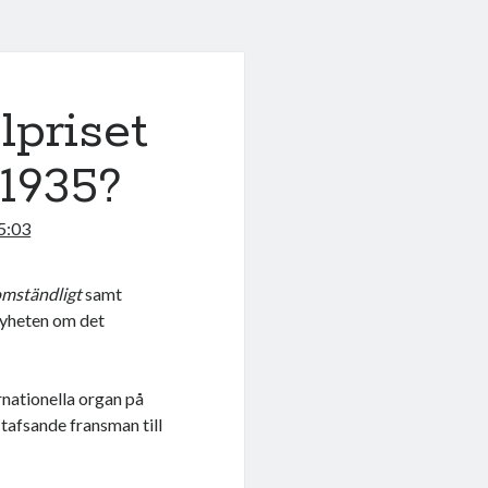
lpriset
 1935?
5:03
mständligt
samt
 nyheten om det
rnationella organ på
 tafsande fransman till