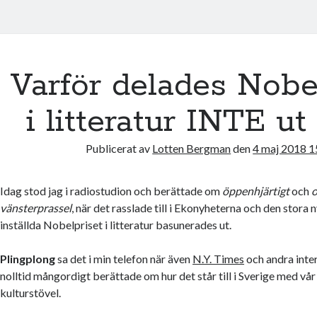
Varför delades Nobe
i litteratur INTE ut
Publicerat av
Lotten Bergman
den
4 maj 2018 1
Idag stod jag i radiostudion och berättade om
öppenhjärtigt
och
o
vänsterprassel
, när det rasslade till i Ekonyheterna och den stora
inställda Nobelpriset i litteratur basunerades ut.
Plingplong
sa det i min telefon när även
N.Y. Times
och andra inte
nolltid mångordigt berättade om hur det står till i Sverige med vår
kulturstövel.