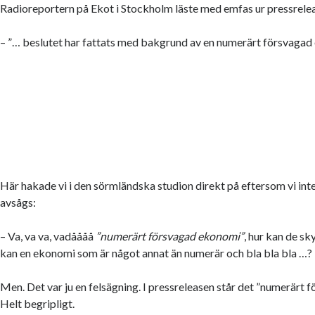
Radioreportern på Ekot i Stockholm läste med emfas ur pressrele
– ”… beslutet har fattats med bakgrund av en numerärt försvaga
Här hakade vi i den sörmländska studion direkt på eftersom vi int
avsågs:
– Va, va va, vadåååå
”numerärt försvagad ekonomi”
, hur kan de s
kan en ekonomi som är något annat än numerär och bla bla bla …?
Men. Det var ju en felsägning. I pressreleasen står det ”numerärt 
Helt begripligt.