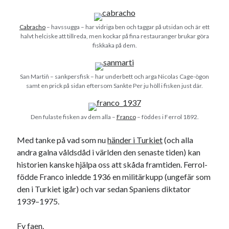
USA
Cabracho
– havssugga – har vidriga ben och taggar på utsidan och är ett
halvt helciske att tillreda, men kockar på fina restauranger brukar göra
fiskkaka på dem.
Dessa har något gemensamt
Fantastiskt välformulerad moderecensent
San Martiñ – sankpersfisk – har underbett och arga Nicolas Cage-ögon
Onödiga citattecken
samt en prick på sidan eftersom Sankte Per ju höll i fisken just där.
Den fulaste fisken av dem alla –
Franco
– föddes i Ferrol 1892.
Dessa har något helt annat gemensamt
Med tanke på vad som nu
händer i Turkiet
(och alla
En amerikansk språkpolis
andra galna våldsdåd i världen den senaste tiden) kan
Fula biblioteksböcker
historien kanske hjälpa oss att skåda framtiden. Ferrol-
födde Franco inledde 1936 en militärkupp (ungefär som
den i Turkiet igår) och var sedan Spaniens diktator
Egna länkar
1939–1975.
Bokstävlar & AI – mitt levebröd. Gå en kurs!
Den stora bloggläsarvärvsveckan
Fy faen.