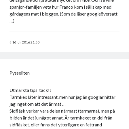
spanjor-familjen veta hur Franco kom i sällskap med
gårdagens mat i bloggen. (Som de läser googleöversatt
…)
#
16 juli 2016 21:50
Pysseliten
Utmärkta tips, tack!!
Tarmkex låter intressant, men hur jag än googlar hittar
jag inget om att det är mat …
Sidfläsk verkar vara delen närmast (tarmarna), men på
bilden är det ju något annat. Är tarmkexet en del från
sidfläsket, eller finns det ytterligare en fettrand