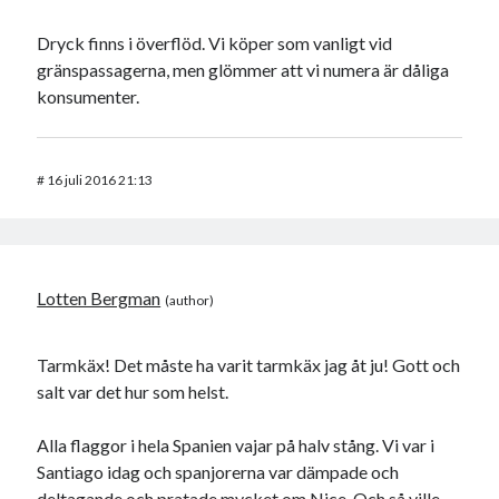
Dryck finns i överflöd. Vi köper som vanligt vid
gränspassagerna, men glömmer att vi numera är dåliga
konsumenter.
#
16 juli 2016 21:13
Lotten Bergman
Tarmkäx! Det måste ha varit tarmkäx jag åt ju! Gott och
salt var det hur som helst.
Alla flaggor i hela Spanien vajar på halv stång. Vi var i
Santiago idag och spanjorerna var dämpade och
deltagande och pratade mycket om Nice. Och så ville