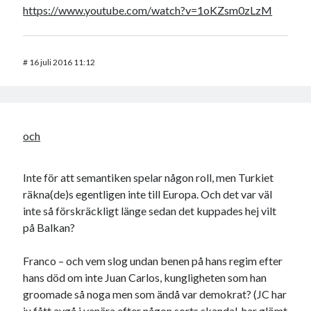
https://www.youtube.com/watch?v=1oKZsm0zLzM
#
16 juli 2016 11:12
och
Inte för att semantiken spelar någon roll, men Turkiet
räkna(de)s egentligen inte till Europa. Och det var väl
inte så förskräckligt länge sedan det kuppades hej vilt
på Balkan?
Franco – och vem slog undan benen på hans regim efter
hans död om inte Juan Carlos, kungligheten som han
groomade så noga men som ändå var demokrat? (JC har
ju fått avgå i vanära efter någon sorts skandal, har glömt