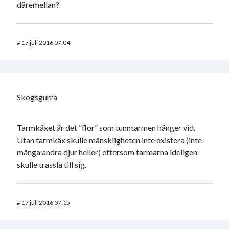
däremellan?
#
17 juli 2016 07:04
Skogsgurra
Tarmkäxet är det ”flor” som tunntarmen hänger vid.
Utan tarmkäx skulle mänskligheten inte existera (inte
många andra djur heller) eftersom tarmarna ideligen
skulle trassla till sig.
#
17 juli 2016 07:15