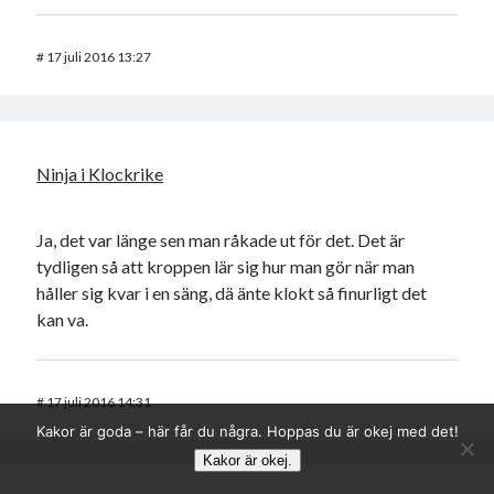
#
17 juli 2016 13:27
Ninja i Klockrike
Ja, det var länge sen man råkade ut för det. Det är
tydligen så att kroppen lär sig hur man gör när man
håller sig kvar i en säng, dä änte klokt så finurligt det
kan va.
#
17 juli 2016 14:31
Kakor är goda – här får du några. Hoppas du är okej med det!
Kakor är okej.