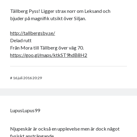
Tällberg Pyss! Ligger strax norr om Leksand och
bjuder på magnifik utsikt över Siljan.
http://tallbergsby.se/
Delad rutt
Från Mora till Tällberg över väg 70.
https://goo.gl/maps/ktkST9hdB8H2
#
16 juli 2016 20:29
LupusLupus99
Njupeskär är också en upplevelse men är dock något
fysiskt ansträngande.