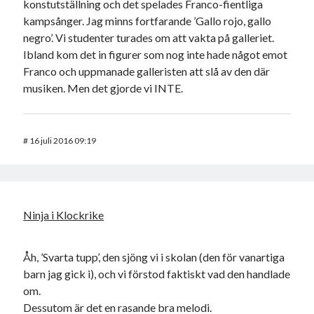
konstutställning och det spelades Franco-fientliga
kampsånger. Jag minns fortfarande ’Gallo rojo, gallo
negro’. Vi studenter turades om att vakta på galleriet.
Ibland kom det in figurer som nog inte hade något emot
Franco och uppmanade galleristen att slå av den där
musiken. Men det gjorde vi INTE.
#
16 juli 2016 09:19
Ninja i Klockrike
Åh, ’Svarta tupp’, den sjöng vi i skolan (den för vanartiga
barn jag gick i), och vi förstod faktiskt vad den handlade
om.
Dessutom är det en rasande bra melodi.