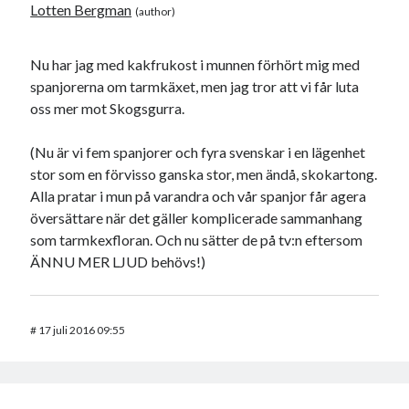
Lotten Bergman
Nu har jag med kakfrukost i munnen förhört mig med
spanjorerna om tarmkäxet, men jag tror att vi får luta
oss mer mot Skogsgurra.
(Nu är vi fem spanjorer och fyra svenskar i en lägenhet
stor som en förvisso ganska stor, men ändå, skokartong.
Alla pratar i mun på varandra och vår spanjor får agera
översättare när det gäller komplicerade sammanhang
som tarmkexfloran. Och nu sätter de på tv:n eftersom
ÄNNU MER LJUD behövs!)
#
17 juli 2016 09:55