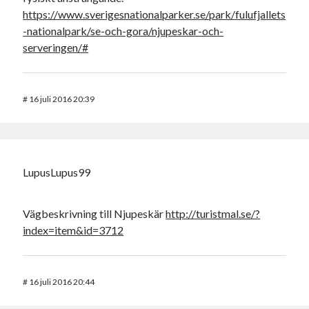
https://www.sverigesnationalparker.se/park/fulufjallets
-nationalpark/se-och-gora/njupeskar-och-
serveringen/#
#
16 juli 2016 20:39
LupusLupus99
Vägbeskrivning till Njupeskär
http://turistmal.se/?
index=item&id=3712
#
16 juli 2016 20:44