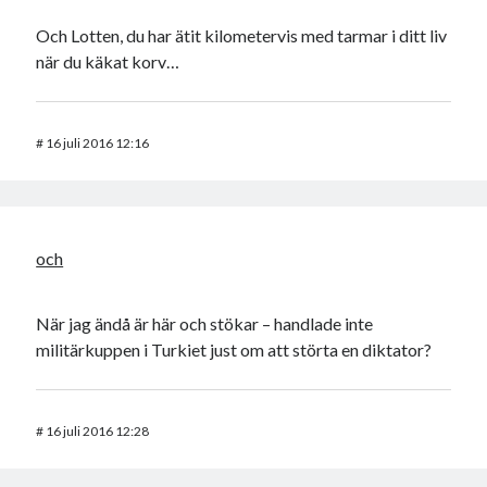
Och Lotten, du har ätit kilometervis med tarmar i ditt liv
när du käkat korv…
#
16 juli 2016 12:16
och
När jag ändå är här och stökar – handlade inte
militärkuppen i Turkiet just om att störta en diktator?
#
16 juli 2016 12:28