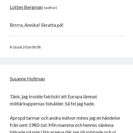
Lotten Bergman
Brrrra, Annika! Skratta på!
#
16 juli 2016 08:08
Susanne Hultman
Tänk, jag trodde faktiskt att Europa lämnat
militärkuppernas tidsålder. Så fel jag hade.
Apropå tarmar och andra inälvor minns jag en händelse
från sent 1980-tal: Min mamma och hennes väninna
hälsade på mig i Nicaragua där jag då jobbade och vi