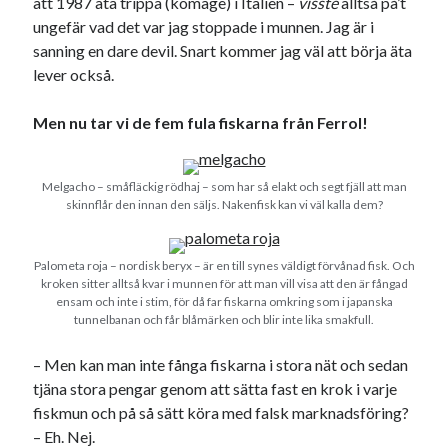
att 1987 äta trippa (komage) i Italien –
visste
alltså på’t
#blogg100
allmänbildning
barn
ungefär vad det var jag stoppade i munnen. Jag är i
sanning en dare devil. Snart kommer jag väl att börja äta
barnen
basket
corona
bil
lever också.
död
film
England
fest
fotboll
Men nu tar vi de fem fula fiskarna från Ferrol!
jobb
historia
hotell
Julkalendern
Julkalenderfacit
Melgacho – småfläckig rödhaj – som har så elakt och segt fjäll att man
skinnflår den innan den säljs. Nakenfisk kan vi väl kalla dem?
julkalendern 2021
Julkalendern 2024
konst
minne
kåseri
mat
Lund
lifvet
Palometa roja – nordisk beryx – är en till synes väldigt förvånad fisk. Och
minnen
mode
musik
museum
kroken sitter alltså kvar i munnen för att man vill visa att den är fångad
ensam och inte i stim, för då far fiskarna omkring som i japanska
nostalgi
ord
radio
tunnelbanan och får blåmärken och blir inte lika smakfull.
recept
resa
– Men kan man inte fånga fiskarna i stora nät och sedan
skola
reklam
sekrutt
tjäna stora pengar genom att sätta fast en krok i varje
språk
sommar
språkpolis
fiskmun och på så sätt köra med falsk marknadsföring?
svenska
– Eh. Nej.
tåg
tips
Stockholm