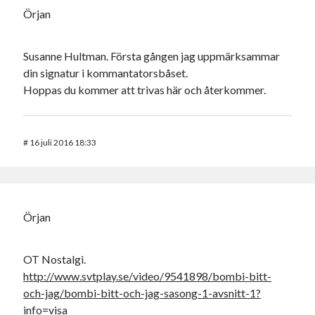
Örjan
Susanne Hultman. Första gången jag uppmärksammar
din signatur i kommantatorsbåset.
Hoppas du kommer att trivas här och återkommer.
#
16 juli 2016 18:33
Örjan
OT Nostalgi.
http://www.svtplay.se/video/9541898/bombi-bitt-
och-jag/bombi-bitt-och-jag-sasong-1-avsnitt-1?
info=visa