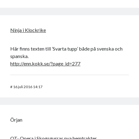
Ninja i Klockrike
Här finns texten till ’Svarta tupp’ både på svenska och
spanska.
http://enn.kokk.se/?page_id=277
#
16 juli 2016 14:17
Örjan
OT- Opera i Skogsgurras nya hemtrakter.