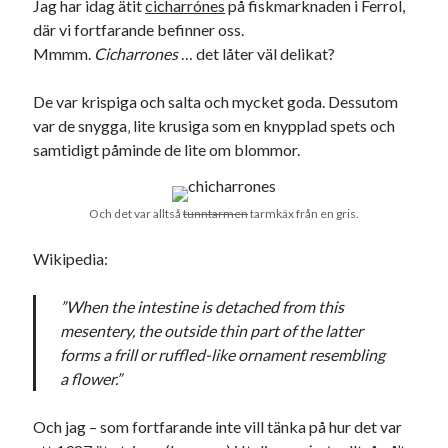
Jag har idag ätit
cicharrónes
på fiskmarknaden i Ferrol,
18
19
20
21
22
23
24
där vi fortfarande befinner oss.
Mmmm.
Cicharrones
… det låter väl delikat?
25
26
27
28
29
30
31
« jun
aug »
De var krispiga och salta och mycket goda. Dessutom
var de snygga‚ lite krusiga som en knypplad spets och
samtidigt påminde de lite om blommor.
Sök
Och det var alltså
tunntarmen
tarmkäx från en gris.
Wikipedia:
Kategorier
”When the intestine is detached from this
mesentery, the outside thin part of the latter
Kategorier
forms a frill or ruffled-like ornament resembling
a flower.”
Etiketter
Och jag – som fortfarande inte vill tänka på hur det var