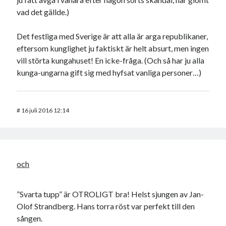
vad det gällde.)
Det festliga med Sverige är att alla är arga republikaner,
eftersom kunglighet ju faktiskt är helt absurt, men ingen
vill störta kungahuset! En icke-fråga. (Och så har ju alla
kunga-ungarna gift sig med hyfsat vanliga personer…)
#
16 juli 2016 12:14
och
”Svarta tupp” är OTROLIGT bra! Helst sjungen av Jan-
Olof Strandberg. Hans torra röst var perfekt till den
sången.