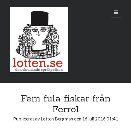
Lotten
öppna
primär
meny
Sidopanel
juli 2016
Fem fula fiskar från
M
T
O
T
F
L
S
Ferrol
1
2
3
Publicerat av
Lotten Bergman
den
16 juli 2016 01:41
4
5
6
7
8
9
10
11
12
13
14
15
16
17