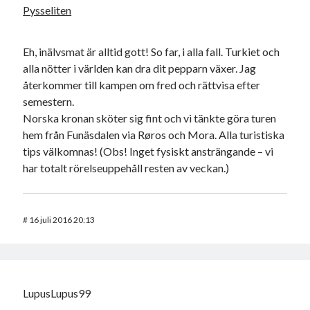
Pysseliten
Eh, inälvsmat är alltid gott! So far, i alla fall. Turkiet och
alla nötter i världen kan dra dit pepparn växer. Jag
återkommer till kampen om fred och rättvisa efter
semestern.
Norska kronan sköter sig fint och vi tänkte göra turen
hem från Funäsdalen via Røros och Mora. Alla turistiska
tips välkomnas! (Obs! Inget fysiskt ansträngande – vi
har totalt rörelseuppehåll resten av veckan.)
#
16 juli 2016 20:13
LupusLupus99