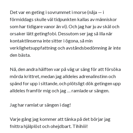
Det var en geting i sovrummet i morse (nåja — i
förmiddags skulle väl tidpunkten kallas av människor
som har tidigare vanor än vi). Och jag har ju av skäl och
orsaker lätt getingfobi. Dessutom ser jag så illa när
kontaktlinserna inte sitter i ögona, så min
verklighetsuppfattning och avståndsbedömning är inte
den bästa.
Nå, den andra hälften var på väg ur säng för att försöka
mörda krittret, medan jag alldeles adrenalinstinn och
spänd for upp i sittande, och plötsligt dök getingen upp
alldeles framför mig och jag … ramlade ur sängen.
Jag har ramlat ur sängen i dag!
Varje gång jag kommer att tänka på det börjar jag
fnittra hjälplöst och ohejdbart. Tihihiii!