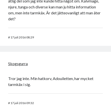
ätlig del som jag inte kunde hitta något om. Kalvmage,
njure, tunga och diverse kan man ju hitta information
om, men inte tarmkäx. Är det jätteovanligt att man äter
det?
#
17 juli 2016 08:29
Skogsgurra
Tror jag inte. Min hatkorv, Adouiletten, har mycket
tarmkäx i sig.
#
17 juli 2016 09:32