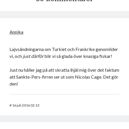
Annika
Swish: 070-8885542
Lajvsändningarna om Turkiet och Frankrike genomlider
vi, och
just därför
blir vi så glada över knasiga fiskar!
Just nu håller jag på att skratta ihjäl mig över det faktum
att Sankte-Pers-firren ser ut som Nicolas Cage. Det gör
den!
#
16 juli 2016 02:13