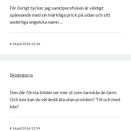
För övrigt tycker jag sanktpersfisken är väldigt
spännande med sin märkliga prick på sidan och sitt
underliga engelska namn …
#
16 juli 2016 12:36
Skogsgurra
Den där första bilden ser mer ut som tarmkäx än tarm.
Och kex kan du väl ändå äta utan problem? Till och med
käx?
#
16 juli 2016 13:59