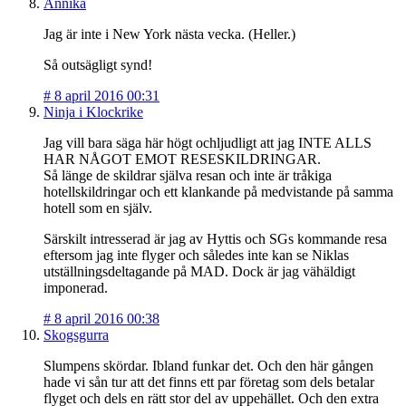
Annika
Jag är inte i New York nästa vecka. (Heller.)
Så outsägligt synd!
#
8 april 2016 00:31
Ninja i Klockrike
Jag vill bara säga här högt ochljudligt att jag INTE ALLS
HAR NÅGOT EMOT RESESKILDRINGAR.
Så länge de skildrar själva resan och inte är tråkiga
hotellskildringar och ett klankande på medvistande på samma
hotell som en själv.
Särskilt intresserad är jag av Hyttis och SGs kommande resa
eftersom jag inte flyger och således inte kan se Niklas
utställningsdeltagande på MAD. Dock är jag vähäldigt
imponerad.
#
8 april 2016 00:38
Skogsgurra
Slumpens skördar. Ibland funkar det. Och den här gången
hade vi sån tur att det finns ett par företag som dels betalar
flyget och dels en rätt stor del av uppehället. Och den extra