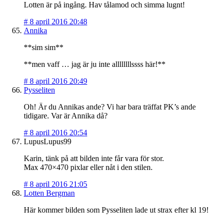
Lotten är på ingång. Hav tålamod och simma lugnt!
#
8 april 2016 20:48
Annika
**sim sim**
**men vaff … jag är ju inte allllllllssss här!**
#
8 april 2016 20:49
Pysseliten
Oh! Är du Annikas ande? Vi har bara träffat PK’s ande
tidigare. Var är Annika då?
#
8 april 2016 20:54
LupusLupus99
Karin, tänk på att bilden inte får vara för stor.
Max 470×470 pixlar eller nåt i den stilen.
#
8 april 2016 21:05
Lotten Bergman
Här kommer bilden som Pysseliten lade ut strax efter kl 19!