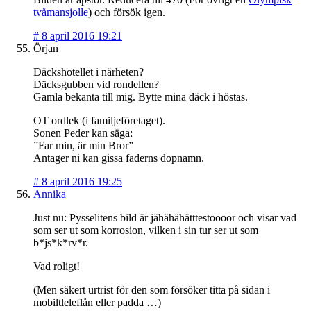
tvåmansjolle
) och försök igen.
#
8 april 2016 19:21
Örjan
Däckshotellet i närheten?
Däcksgubben vid rondellen?
Gamla bekanta till mig. Bytte mina däck i höstas.
OT ordlek (i familjeföretaget).
Sonen Peder kan säga:
”Far min, är min Bror”
Antager ni kan gissa faderns dopnamn.
#
8 april 2016 19:25
Annika
Just nu: Pysselitens bild är jähähähätttestoooor och visar vad
som ser ut som korrosion, vilken i sin tur ser ut som
b*js*k*rv*r.
Vad roligt!
(Men säkert urtrist för den som försöker titta på sidan i
mobiltleleflån eller padda …)