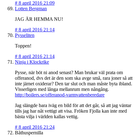
#
8 april 2016 21:09
Lotten Bergman
JAG ÄR HEMMA NU!
#
8 april 2016 21:14
Pysseliten
Toppen!
#
8 april 2016 21:14
Ninja i Klockrike
Pysse, när böt ni anod senast? Man brukar väl prata om
offeranod, dvs det är den som ska avge små, rara joner så att
inte järnet oxiderar? Den tar slut och man måste byta ibland.
Visserligen med långa mellanrum men nångång.
http://boilers.se/offeranod-varmvattenberedare
Jag slängde bara iväg en bild för att det går, så att jag väntar
tills jag har nåt vettigt att visa. Fröken Fjolla kan inte med
bästa vilja i världen kallas vettig.
#
8 april 2016 21:24
Båthuspernilla