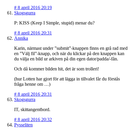
#
8 april 2016 20:19
Skogsgurra
P: KISS (Keep I Simple, stupid) menar du?
#
8 april 2016 20:31
Annika
Karin, närmast under ”submit”-knappen finns en grå rad med
en ”Välj fil”-knapp, och när du klickar på den knappen kan
du välja en bild ur arkiven på din egen dator/padda/-fån.
Och då kommer bilden hit, det är som trolleri!
(hur Lotten har gjort för att lägga in tillvalet får du förstås
fråga henne om …)
#
8 april 2016 20:31
Skogsgurra
IT, skittangentbord.
#
8 april 2016 20:32
Pysseliten