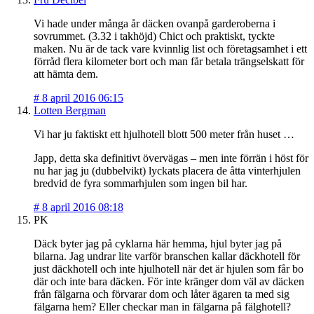
Vi hade under många år däcken ovanpå garderoberna i
sovrummet. (3.32 i takhöjd) Chict och praktiskt, tyckte
maken. Nu är de tack vare kvinnlig list och företagsamhet i ett
förråd flera kilometer bort och man får betala trängselskatt för
att hämta dem.
#
8 april 2016 06:15
Lotten Bergman
Vi har ju faktiskt ett hjulhotell blott 500 meter från huset …
Japp, detta ska definitivt övervägas – men inte förrän i höst för
nu har jag ju (dubbelvikt) lyckats placera de åtta vinterhjulen
bredvid de fyra sommarhjulen som ingen bil har.
#
8 april 2016 08:18
PK
Däck byter jag på cyklarna här hemma, hjul byter jag på
bilarna. Jag undrar lite varför branschen kallar däckhotell för
just däckhotell och inte hjulhotell när det är hjulen som får bo
där och inte bara däcken. För inte kränger dom väl av däcken
från fälgarna och förvarar dom och låter ägaren ta med sig
fälgarna hem? Eller checkar man in fälgarna på fälghotell?