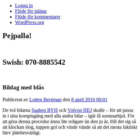
Logga in
Flöde för inlägg
Flöde för kommentarer
WordPress.org
Pejpalla!
Swish: 070-8885542
Bildag med blås
Publicerat av
Lotten Bergman
den
8 april 2016 00:01
De två bilarna
Saaben RYH
och
Volvon HEJ
skulle – för att passa
in i sina kompisgäng med alla andra bilar – igår få sommarhjul. För
att göra denna procedur ännu lite roligare än den ju är, föll det sig så
att klockan slog, tuppen gol och vinde vände så att det mesta faktiskt
blev jättebesvärligt.