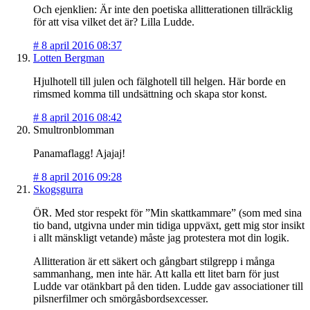
Och ejenklien: Är inte den poetiska allitterationen tillräcklig
för att visa vilket det är? Lilla Ludde.
#
8 april 2016 08:37
Lotten Bergman
Hjulhotell till julen och fälghotell till helgen. Här borde en
rimsmed komma till undsättning och skapa stor konst.
#
8 april 2016 08:42
Smultronblomman
Panamaflagg! Ajajaj!
#
8 april 2016 09:28
Skogsgurra
ÖR. Med stor respekt för ”Min skattkammare” (som med sina
tio band, utgivna under min tidiga uppväxt, gett mig stor insikt
i allt mänskligt vetande) måste jag protestera mot din logik.
Allitteration är ett säkert och gångbart stilgrepp i många
sammanhang, men inte här. Att kalla ett litet barn för just
Ludde var otänkbart på den tiden. Ludde gav associationer till
pilsnerfilmer och smörgåsbordsexcesser.