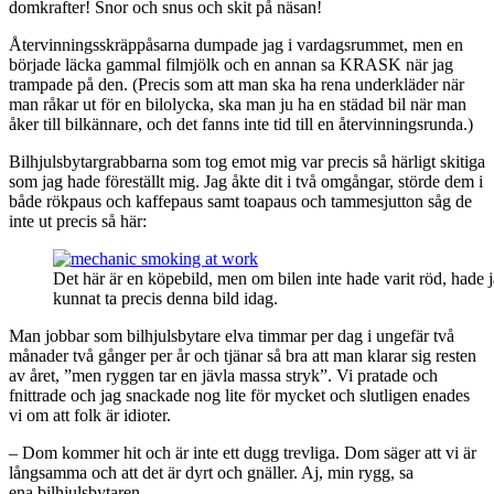
domkrafter! Snor och snus och skit på näsan!
Återvinningsskräppåsarna dumpade jag i vardagsrummet, men en
började läcka gammal filmjölk och en annan sa KRASK när jag
trampade på den. (Precis som att man ska ha rena underkläder när
man råkar ut för en bilolycka, ska man ju ha en städad bil när man
åker till bilkännare, och det fanns inte tid till en återvinningsrunda.)
Bilhjulsbytargrabbarna som tog emot mig var precis så härligt skitiga
som jag hade föreställt mig. Jag åkte dit i två omgångar, störde dem i
både rökpaus och kaffepaus samt toapaus och tammesjutton såg de
inte ut precis så här:
Det här är en köpebild, men om bilen inte hade varit röd, hade 
kunnat ta precis denna bild idag.
Man jobbar som bilhjulsbytare elva timmar per dag i ungefär två
månader två gånger per år och tjänar så bra att man klarar sig resten
av året, ”men ryggen tar en jävla massa stryk”. Vi pratade och
fnittrade och jag snackade nog lite för mycket och slutligen enades
vi om att folk är idioter.
– Dom kommer hit och är inte ett dugg trevliga. Dom säger att vi är
långsamma och att det är dyrt och gnäller. Aj, min rygg, sa
ena bilhjulsbytaren.