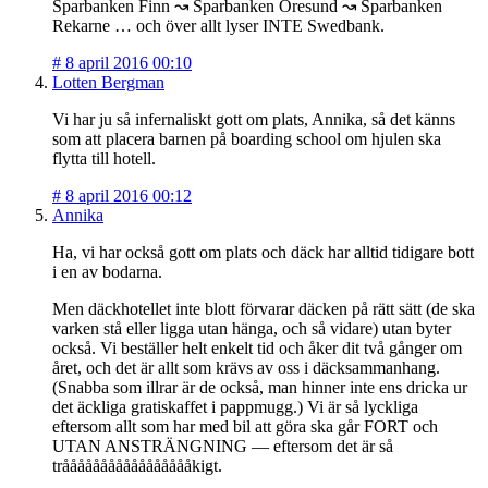
Sparbanken Finn ↝ Sparbanken Öresund ↝ Sparbanken
Rekarne … och över allt lyser INTE Swedbank.
#
8 april 2016 00:10
Lotten Bergman
Vi har ju så infernaliskt gott om plats, Annika, så det känns
som att placera barnen på boarding school om hjulen ska
flytta till hotell.
#
8 april 2016 00:12
Annika
Ha, vi har också gott om plats och däck har alltid tidigare bott
i en av bodarna.
Men däckhotellet inte blott förvarar däcken på rätt sätt (de ska
varken stå eller ligga utan hänga, och så vidare) utan byter
också. Vi beställer helt enkelt tid och åker dit två gånger om
året, och det är allt som krävs av oss i däcksammanhang.
(Snabba som illrar är de också, man hinner inte ens dricka ur
det äckliga gratiskaffet i pappmugg.) Vi är så lyckliga
eftersom allt som har med bil att göra ska går FORT och
UTAN ANSTRÄNGNING — eftersom det är så
tråååååååååååååååååkigt.