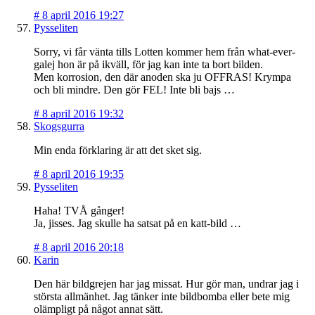
#
8 april 2016 19:27
Pysseliten
Sorry, vi får vänta tills Lotten kommer hem från what-ever-
galej hon är på ikväll, för jag kan inte ta bort bilden.
Men korrosion, den där anoden ska ju OFFRAS! Krympa
och bli mindre. Den gör FEL! Inte bli bajs …
#
8 april 2016 19:32
Skogsgurra
Min enda förklaring är att det sket sig.
#
8 april 2016 19:35
Pysseliten
Haha! TVÅ gånger!
Ja, jisses. Jag skulle ha satsat på en katt-bild …
#
8 april 2016 20:18
Karin
Den här bildgrejen har jag missat. Hur gör man, undrar jag i
största allmänhet. Jag tänker inte bildbomba eller bete mig
olämpligt på något annat sätt.