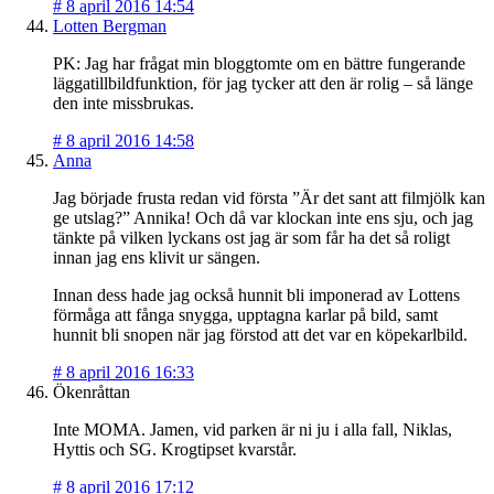
#
8 april 2016 14:54
Lotten Bergman
PK: Jag har frågat min bloggtomte om en bättre fungerande
läggatillbildfunktion, för jag tycker att den är rolig – så länge
den inte missbrukas.
#
8 april 2016 14:58
Anna
Jag började frusta redan vid första ”Är det sant att filmjölk kan
ge utslag?” Annika! Och då var klockan inte ens sju, och jag
tänkte på vilken lyckans ost jag är som får ha det så roligt
innan jag ens klivit ur sängen.
Innan dess hade jag också hunnit bli imponerad av Lottens
förmåga att fånga snygga, upptagna karlar på bild, samt
hunnit bli snopen när jag förstod att det var en köpekarlbild.
#
8 april 2016 16:33
Ökenråttan
Inte MOMA. Jamen, vid parken är ni ju i alla fall, Niklas,
Hyttis och SG. Krogtipset kvarstår.
#
8 april 2016 17:12