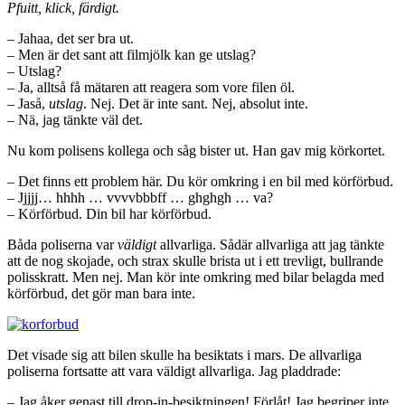
Pfuitt, klick, färdigt.
– Jahaa, det ser bra ut.
– Men är det sant att filmjölk kan ge utslag?
– Utslag?
– Ja, alltså få mätaren att reagera som vore filen öl.
– Jaså,
utslag
. Nej. Det är inte sant. Nej, absolut inte.
– Nä, jag tänkte väl det.
Nu kom polisens kollega och såg bister ut. Han gav mig körkortet.
– Det finns ett problem här. Du kör omkring i en bil med körförbud.
– Jjjjj… hhhh … vvvvbbbff … ghghgh … va?
– Körförbud. Din bil har körförbud.
Båda poliserna var
väldigt
allvarliga. Sådär allvarliga att jag tänkte
att de nog skojade, och strax skulle brista ut i ett trevligt, bullrande
polisskratt. Men nej. Man kör inte omkring med bilar belagda med
körförbud, det gör man bara inte.
Det visade sig att bilen skulle ha besiktats i mars. De allvarliga
poliserna fortsatte att vara väldigt allvarliga. Jag pladdrade:
– Jag åker genast till drop-in-besiktningen! Förlåt! Jag begriper inte