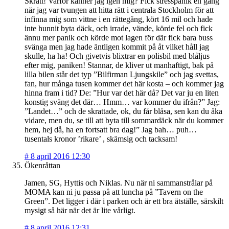
Skratt! Varför känner jag igen mig? Fick stresspanik en gång
när jag var tvungen att hitta rätt i centrala Stockholm för att
infinna mig som vittne i en rättegång, kört 16 mil och hade
inte hunnit byta däck, och irrade, vände, körde fel och fick
ännu mer panik och körde mot lagen för där fick bara buss
svänga men jag hade äntligen kommit på åt vilket håll jag
skulle, ha ha! Och givetvis blixtrar en polisbil med blåljus
efter mig, paniken! Stannar, de kliver ut manhaftigt, bak på
lilla bilen står det typ ”Bilfirman Ljungskile” och jag svettas,
fan, hur många tusen kommer det här kosta – och kommer jag
hinna fram i tid? De: ”Hur var det här då? Det var ju en liten
konstig sväng det där… Hmm… var kommer du ifrån?” Jag:
”Landet…” och de skrattade, ok, du får blåsa, sen kan du åka
vidare, men du, se till att byta till sommardäck när du kommer
hem, hej då, ha en fortsatt bra dag!” Jag bah… puh…
tusentals kronor ’rikare’ , skämsig och tacksam!
#
8 april 2016 12:30
Ökenråttan
Jamen, SG, Hyttis och Niklas. Nu när ni sammanstrålar på
MOMA kan ni ju passa på att luncha på ”Tavern on the
Green”. Det ligger i där i parken och är ett bra ätställe, särskilt
mysigt så här när det är lite vårligt.
#
8 april 2016 12:31