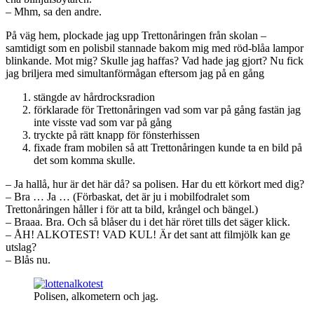
– Mhm, sa den andre.
På väg hem, plockade jag upp Trettonåringen från skolan –
samtidigt som en polisbil stannade bakom mig med röd-blåa lampor
blinkande. Mot mig? Skulle jag haffas? Vad hade jag gjort? Nu fick
jag briljera med simultanförmågan eftersom jag på en gång
stängde av hårdrocksradion
förklarade för Trettonåringen vad som var på gång fastän jag
inte visste vad som var på gång
tryckte på rätt knapp för fönsterhissen
fixade fram mobilen så att Trettonåringen kunde ta en bild på
det som komma skulle.
– Ja hallå, hur är det här då? sa polisen. Har du ett körkort med dig?
– Bra … Ja … (Förbaskat, det är ju i mobilfodralet som
Trettonåringen håller i för att ta bild, krångel och bängel.)
– Braaa. Bra. Och så blåser du i det här röret tills det säger klick.
– ÅH! ALKOTEST! VAD KUL! Är det sant att filmjölk kan ge
utslag?
– Blås nu.
Polisen, alkometern och jag.