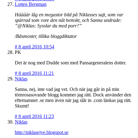
Lotten Bergman
Häääär låg en megastor bild på Niklasses sajt, som var
spärrad som vore den nåt hemskt, och Sanna undrade:
”@Niklas: Sysslar du med porr?”
/Båsmoster, tillika bloggdiktator
#
8 april 2016 10:54
PK
Det är nog med Dudde som med Pansargeneralens dotter.
#
8 april 2016 11:21
Niklas
Sanna, nej, inte vad jag vet. Och när jag går in på min
törnrosasovande blogg kommer jag rätt. Dock använder den
efternamnet .se men även när jag slår in .com länkas jag rätt.
Skumt!
#
8 april 2016 11:23
Niklas
http://niklasejve.blogspot.se