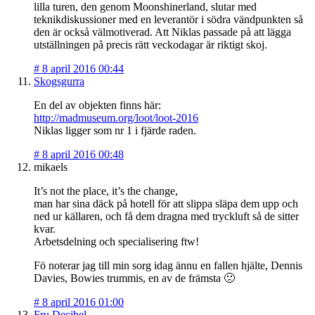
lilla turen, den genom Moonshinerland, slutar med
teknikdiskussioner med en leverantör i södra vändpunkten så
den är också välmotiverad. Att Niklas passade på att lägga
utställningen på precis rätt veckodagar är riktigt skoj.
#
8 april 2016 00:44
Skogsgurra
En del av objekten finns här:
http://madmuseum.org/loot/loot-2016
Niklas ligger som nr 1 i fjärde raden.
#
8 april 2016 00:48
mikaels
It’s not the place, it’s the change,
man har sina däck på hotell för att slippa släpa dem upp och
ned ur källaren, och få dem dragna med tryckluft så de sitter
kvar.
Arbetsdelning och specialisering ftw!
Fö noterar jag till min sorg idag ännu en fallen hjälte, Dennis
Davies, Bowies trummis, en av de främsta 🙁
#
8 april 2016 01:00
Fru Decibel