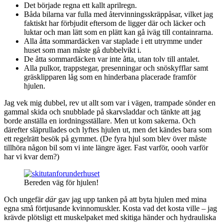
Det började regna ett kallt aprilregn.
Båda bilarna var fulla med återvinningsskräppåsar, vilket jag
faktiskt har förbjudit eftersom de ligger där och läcker och
luktar och man lätt som en plätt kan gå iväg till containrarna.
Alla åtta sommardäcken var staplade i ett utrymme under
huset som man måste gå dubbelvikt i.
De åtta sommardäcken var inte åtta, utan tolv till antalet.
Alla pulkor, trappstegar, presenningar och snöskyfflar samt
gräsklipparen låg som en hinderbana placerade framför
hjulen.
Jag vek mig dubbel, rev ut allt som var i vägen, trampade sönder en
gammal skida och snubblade på skarvsladdar och tänkte att jag
borde anställa en iordningsställare. Men ut kom sakerna. Och
därefter släprullades och lyftes hjulen ut, men det kändes bara som
ett regelrätt besök på gymmet. (De fyra hjul som blev över måste
tillhöra någon bil som vi inte längre äger. Fast varför, oooh varför
har vi kvar dem?)
Bereden väg för hjulen!
Och ungefär
där
gav jag upp tanken på att byta hjulen med mina
egna små förtjusande kvinnomuskler. Kosta vad det kosta ville – jag
krävde plötsligt ett muskelpaket med skitiga händer och hydrauliska