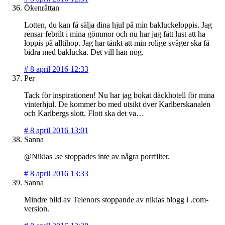
Ökenråttan
Lotten, du kan få sälja dina hjul på min bakluckeloppis. Jag
rensar febrilt i mina gömmor och nu har jag fått lust att ha
loppis på alltihop. Jag har tänkt att min rolige svåger ska få
bidra med baklucka. Det vill han nog.
#
8 april 2016 12:33
Per
Tack för inspirationen! Nu har jag bokat däckhotell för mina
vinterhjul. De kommer bo med utsikt över Karlberskanalen
och Karlbergs slott. Flott ska det va…
#
8 april 2016 13:01
Sanna
@Niklas .se stoppades inte av några porrfilter.
#
8 april 2016 13:33
Sanna
Mindre bild av Telenors stoppande av niklas blogg i .com-
version.