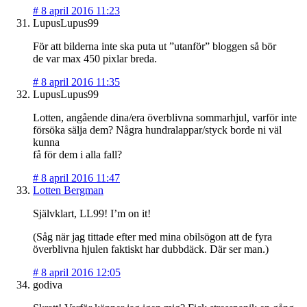
#
8 april 2016 11:23
LupusLupus99
För att bilderna inte ska puta ut ”utanför” bloggen så bör
de var max 450 pixlar breda.
#
8 april 2016 11:35
LupusLupus99
Lotten, angående dina/era överblivna sommarhjul, varför inte
försöka sälja dem? Några hundralappar/styck borde ni väl
kunna
få för dem i alla fall?
#
8 april 2016 11:47
Lotten Bergman
Självklart, LL99! I’m on it!
(Såg när jag tittade efter med mina obilsögon att de fyra
överblivna hjulen faktiskt har dubbdäck. Där ser man.)
#
8 april 2016 12:05
godiva