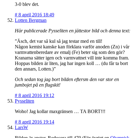
3-0 blev det.
#
8 april 2016 18:49
Lotten Bergman
Här publicerade Pysseliten en jättestor bild och denna text:
”Äsch, det var så kul så jag testar med en till!
Någon kemist kanske kan förklara varför anoden (Zn) i vår
varmvattenberedare av emalj (Fe) beter sig som den gör?
Kranarna sätter igen och varmvattnet vill inte komma fram.
Hoppas bilden är liten, jag har ingen koll … (du får ta bort
den annars, Lotten.)”
Och sedan tog jag bort bilden eftersm den var stor en
jumbojet på en flugskit!
#
8 april 2016 19:12
Pysseliten
Woho! Jag kollar maxgränsen … TA BORT!!!
#
8 april 2016 19:14
LarsW
Bilden är apstor. Reducera till 470 (För övrigt en
Olympisk