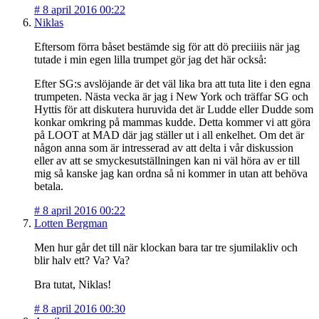
#
8 april 2016 00:22
Niklas
Eftersom förra båset bestämde sig för att dö preciiiis när jag
tutade i min egen lilla trumpet gör jag det här också:
Efter SG:s avslöjande är det väl lika bra att tuta lite i den egna
trumpeten. Nästa vecka är jag i New York och träffar SG och
Hyttis för att diskutera huruvida det är Ludde eller Dudde som
konkar omkring på mammas kudde. Detta kommer vi att göra
på LOOT at MAD där jag ställer ut i all enkelhet. Om det är
någon anna som är intresserad av att delta i vår diskussion
eller av att se smyckesutställningen kan ni väl höra av er till
mig så kanske jag kan ordna så ni kommer in utan att behöva
betala.
#
8 april 2016 00:22
Lotten Bergman
Men hur går det till när klockan bara tar tre sjumilakliv och
blir halv ett? Va? Va?
Bra tutat, Niklas!
#
8 april 2016 00:30