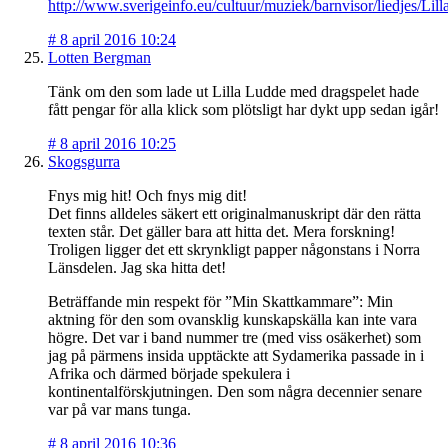
http://www.sverigeinfo.eu/cultuur/muziek/barnvisor/liedjes/L
#
8 april 2016 10:24
Lotten Bergman
Tänk om den som lade ut Lilla Ludde med dragspelet hade
fått pengar för alla klick som plötsligt har dykt upp sedan igår!
#
8 april 2016 10:25
Skogsgurra
Fnys mig hit! Och fnys mig dit!
Det finns alldeles säkert ett originalmanuskript där den rätta
texten står. Det gäller bara att hitta det. Mera forskning!
Troligen ligger det ett skrynkligt papper någonstans i Norra
Länsdelen. Jag ska hitta det!
Beträffande min respekt för ”Min Skattkammare”: Min
aktning för den som ovansklig kunskapskälla kan inte vara
högre. Det var i band nummer tre (med viss osäkerhet) som
jag på pärmens insida upptäckte att Sydamerika passade in i
Afrika och därmed började spekulera i
kontinentalförskjutningen. Den som några decennier senare
var på var mans tunga.
#
8 april 2016 10:36