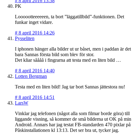
#
8 april 2016 13:38
PK
Loooootteeeeeen, ta bort ”läggatillbild”-funktionen. Det
funkar inget vidare.
#
8 april 2016 14:26
Pysseliten
I iphonen hänger alla bilder ut ur båset, men i paddan är det
bara Sannas första bild som blev för stor.
Det kliar såååå i fingrarna att testa med en liten bild …
#
8 april 2016 14:40
Lotten Bergman
Testa med en liten bild! Jag tar bort Sannas jättestora nu!
#
8 april 2016 14:51
LarsW
Vinklar jag telefonen (något alla som filmar borde göra) till
liggande visning, så kommer de små bilderna ut OK på min
Android. Annars har jag testat FB-standarden 470 pixlar på
Påskinstallationen kl 13:13. Det ser bra ut, tycker jag.