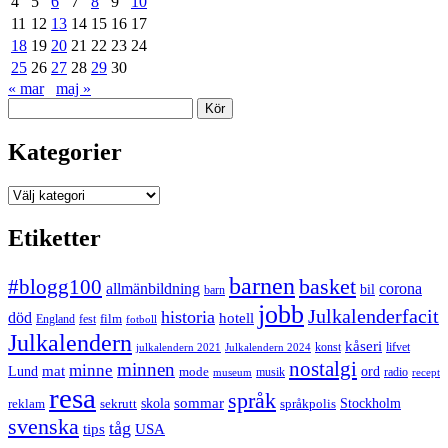
4
5
6
7
8
9
10
11
12
13
14
15
16
17
18
19
20
21
22
23
24
25
26
27
28
29
30
« mar
maj »
Sök
Kategorier
Kategorier
Etiketter
barnen
#blogg100
basket
allmänbildning
corona
bil
barn
jobb
Julkalenderfacit
historia
död
hotell
England
fest
film
fotboll
Julkalendern
kåseri
julkalendern 2021
Julkalendern 2024
konst
lifvet
nostalgi
minnen
minne
mat
Lund
mode
ord
musik
radio
museum
recept
resa
språk
sommar
reklam
sekrutt
skola
språkpolis
Stockholm
svenska
tåg
USA
tips