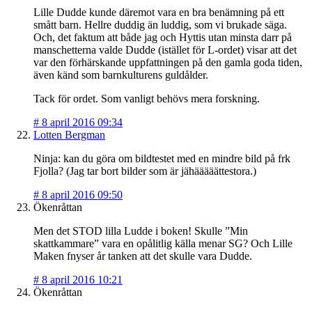
Lille Dudde kunde däremot vara en bra benämning på ett
smått barn. Hellre duddig än luddig, som vi brukade säga.
Och, det faktum att både jag och Hyttis utan minsta darr på
manschetterna valde Dudde (istället för L-ordet) visar att det
var den förhärskande uppfattningen på den gamla goda tiden,
även känd som barnkulturens guldålder.
Tack för ordet. Som vanligt behövs mera forskning.
#
8 april 2016 09:34
Lotten Bergman
Ninja: kan du göra om bildtestet med en mindre bild på frk
Fjolla? (Jag tar bort bilder som är jähääääättestora.)
#
8 april 2016 09:50
Ökenråttan
Men det STOD lilla Ludde i boken! Skulle ”Min
skattkammare” vara en opålitlig källa menar SG? Och Lille
Maken fnyser år tanken att det skulle vara Dudde.
#
8 april 2016 10:21
Ökenråttan