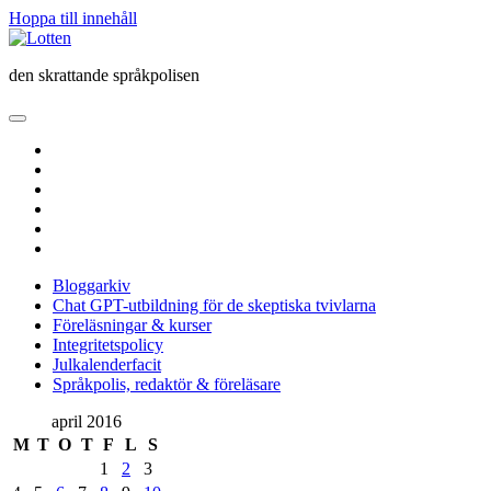
Hoppa till innehåll
Lotten
den skrattande språkpolisen
öppna
primär
twitter
meny
facebook
instagram
linkedin
rss
e-
post
Bloggarkiv
Chat GPT-utbildning för de skeptiska tvivlarna
Föreläsningar & kurser
Integritetspolicy
Julkalenderfacit
Språkpolis, redaktör & föreläsare
Sidopanel
april 2016
M
T
O
T
F
L
S
1
2
3