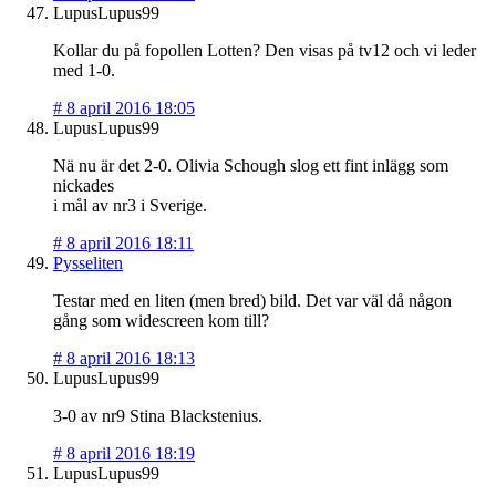
LupusLupus99
Kollar du på fopollen Lotten? Den visas på tv12 och vi leder
med 1-0.
#
8 april 2016 18:05
LupusLupus99
Nä nu är det 2-0. Olivia Schough slog ett fint inlägg som
nickades
i mål av nr3 i Sverige.
#
8 april 2016 18:11
Pysseliten
Testar med en liten (men bred) bild. Det var väl då någon
gång som widescreen kom till?
#
8 april 2016 18:13
LupusLupus99
3-0 av nr9 Stina Blackstenius.
#
8 april 2016 18:19
LupusLupus99