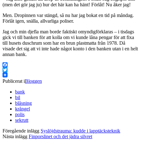
(men det gör jag ju) hur det här kan ha hänt! Förlåt! Nu åker jag!
Men. Dropinnen var stängd, så nu har jag bokat en tid på måndag.
Förlåt igen, snälla, allvarliga poliser.
Jag och min djefla man borde faktiskt omyndigförklaras – i tisdags
gick vi till banken för att kolla om vi kunde låna pengar för att fixa
till husets duschrum som har en brun plastmatta från 1978. Då
visade det sig att vi inte hade något konto i den banken utan i en helt
annan bank.
Facebook
Twitter
Publicerat i
Bloggen
bank
bil
blåsning
krångel
polis
sekrutt
Föregående inlägg
Syslöjdstrauma: kudde i lapptäcksteknik
Nästa inlägg
Finporslinet och det jädra silvret