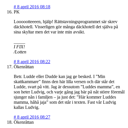
#
8 april 2016 08:18
PK
Loooootteeeen, hjälp! Rättstavningsprogrammet sär skrev
däckhotell. Visserligen gör många däckhotell det själva på
sina skyltar men det var inte min avsikt.
_____
I FIX!
/Lotten
#
8 april 2016 08:22
Ökenråttan
Betr. Ludde eller Dudde kan jag ge besked. I ”Min
skattkammare” finns den här lilla versen och där står det
Ludde, svart på vitt. Jag är dessutom ”Luddes mamma”, en
son heter Ludvig, och varje gång jag bär på nåt större föremål
sjunger nån i familjen – ja just det: ”Här kommer Luddes
mamma, håhå jaja” som det står i texten. Fast vår Ludvig
kallas Ludvig.
#
8 april 2016 08:27
Ökenråttan