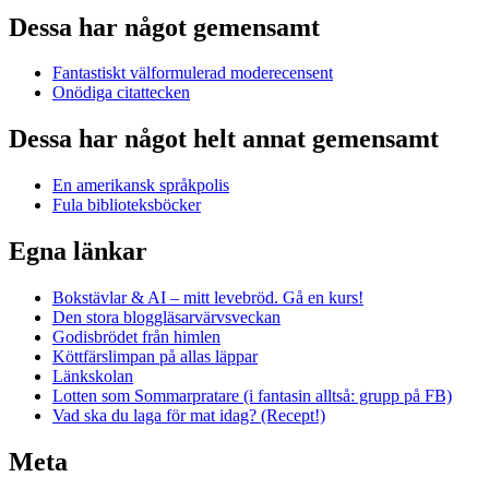
Dessa har något gemensamt
Fantastiskt välformulerad moderecensent
Onödiga citattecken
Dessa har något helt annat gemensamt
En amerikansk språkpolis
Fula biblioteksböcker
Egna länkar
Bokstävlar & AI – mitt levebröd. Gå en kurs!
Den stora bloggläsarvärvsveckan
Godisbrödet från himlen
Köttfärslimpan på allas läppar
Länkskolan
Lotten som Sommarpratare (i fantasin alltså: grupp på FB)
Vad ska du laga för mat idag? (Recept!)
Meta