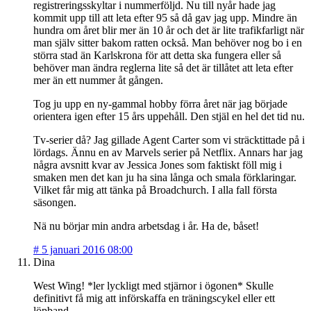
registreringsskyltar i nummerföljd. Nu till nyår hade jag
kommit upp till att leta efter 95 så då gav jag upp. Mindre än
hundra om året blir mer än 10 år och det är lite trafikfarligt när
man själv sitter bakom ratten också. Man behöver nog bo i en
störra stad än Karlskrona för att detta ska fungera eller så
behöver man ändra reglerna lite så det är tillåtet att leta efter
mer än ett nummer åt gången.
Tog ju upp en ny-gammal hobby förra året när jag började
orientera igen efter 15 års uppehåll. Den stjäl en hel det tid nu.
Tv-serier då? Jag gillade Agent Carter som vi sträcktittade på i
lördags. Ännu en av Marvels serier på Netflix. Annars har jag
några avsnitt kvar av Jessica Jones som faktiskt föll mig i
smaken men det kan ju ha sina långa och smala förklaringar.
Vilket får mig att tänka på Broadchurch. I alla fall första
säsongen.
Nä nu börjar min andra arbetsdag i år. Ha de, båset!
#
5 januari 2016 08:00
Dina
West Wing! *ler lyckligt med stjärnor i ögonen* Skulle
definitivt få mig att införskaffa en träningscykel eller ett
löpband.