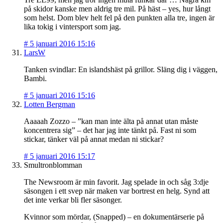
på skidor kanske men aldrig tre mil. På häst – yes, hur långt
som helst. Dom blev helt fel på den punkten alla tre, ingen är
lika tokig i vintersport som jag.
#
5 januari 2016 15:16
LarsW
Tanken svindlar: En islandshäst på grillor. Släng dig i väggen,
Bambi.
#
5 januari 2016 15:16
Lotten Bergman
Aaaaah Zozzo – ”kan man inte älta på annat utan måste
koncentrera sig” – det har jag inte tänkt på. Fast ni som
stickar, tänker väl på annat medan ni stickar?
#
5 januari 2016 15:17
Smultronblomman
The Newsroom är min favorit. Jag spelade in och såg 3:dje
säsongen i ett svep när maken var bortrest en helg. Synd att
det inte verkar bli fler säsonger.
Kvinnor som mördar, (Snapped) – en dokumentärserie på