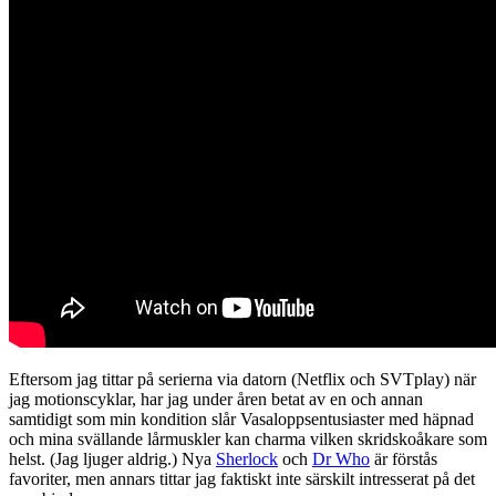
Eftersom jag tittar på serierna via datorn (Netflix och SVTplay) när
jag motionscyklar, har jag under åren betat av en och annan
samtidigt som min kondition slår Vasaloppsentusiaster med häpnad
och mina svällande lårmuskler kan charma vilken skridskoåkare som
helst. (Jag ljuger aldrig.) Nya
Sherlock
och
Dr Who
är förstås
favoriter, men annars tittar jag faktiskt inte särskilt intresserat på det