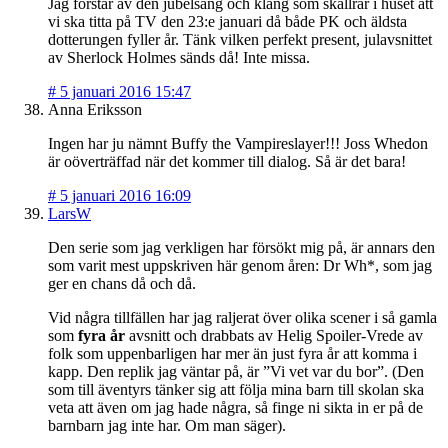
Jag förstår av den jubelsång och klang som skallrar i huset att
vi ska titta på TV den 23:e januari då både PK och äldsta
dotterungen fyller år. Tänk vilken perfekt present, julavsnittet
av Sherlock Holmes sänds då! Inte missa.
#
5 januari 2016 15:47
Anna Eriksson
Ingen har ju nämnt Buffy the Vampireslayer!!! Joss Whedon
är oöverträffad när det kommer till dialog. Så är det bara!
#
5 januari 2016 16:09
LarsW
Den serie som jag verkligen har försökt mig på, är annars den
som varit mest uppskriven här genom åren: Dr Wh*, som jag
ger en chans då och då.
Vid några tillfällen har jag raljerat över olika scener i så gamla
som
fyra år
avsnitt och drabbats av Helig Spoiler-Vrede av
folk som uppenbarligen har mer än just fyra år att komma i
kapp. Den replik jag väntar på, är ”Vi vet var du bor”. (Den
som till äventyrs tänker sig att följa mina barn till skolan ska
veta att även om jag hade några, så finge ni sikta in er på de
barnbarn jag inte har. Om man säger).