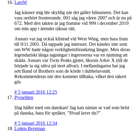
LarsW
Jag känner mig lite skyldig när det gäller bilnumren. Det kan
vara oerhört frustrerande. 001 såg jag våren 2007 och är nu på
672. Med den takten är jag framme vid 999 i december 2019
om min app i ärendet räknar rätt.
Annars var jag också klistrad vid West Wing, men bara fram
till 9/11 2001. Då tappade jag intresset. Det kändes inte som
om WW hade någon verklighetsförankring längre. Men deras
legendariskt långa tagningar i ingresserna var en njutning att
skåda. Annars var Twin Peaks gjutet, liksom Arkiv X (till de
började ta sig sälva på stort allvar). I mellandagarna har jag
sett Band of Brothers som de körde i dubbelavsnitt.
Rekommenderas när den kommer tillbaka, vilket den säkert
gör.
#
5 januari 2016 12:25
Pysseliten
IJag håller med om danskan! Jag kan nästan se vad som helst
på danska, bara för språket. ”Hvad laver du?”
#
5 januari 2016 12:34
Lotten Bergman