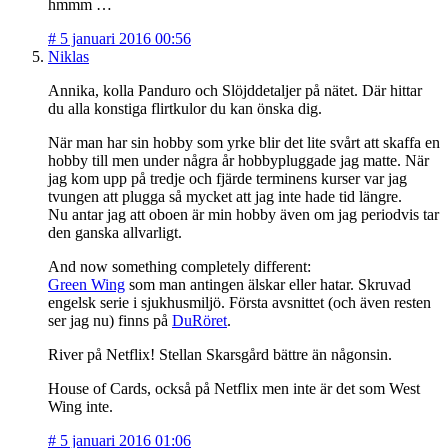
hmmm …
#
5 januari 2016 00:56
Niklas
Annika, kolla Panduro och Slöjddetaljer på nätet. Där hittar
du alla konstiga flirtkulor du kan önska dig.
När man har sin hobby som yrke blir det lite svårt att skaffa en
hobby till men under några år hobbypluggade jag matte. När
jag kom upp på tredje och fjärde terminens kurser var jag
tvungen att plugga så mycket att jag inte hade tid längre.
Nu antar jag att oboen är min hobby även om jag periodvis tar
den ganska allvarligt.
And now something completely different:
Green Wing
som man antingen älskar eller hatar. Skruvad
engelsk serie i sjukhusmiljö. Första avsnittet (och även resten
ser jag nu) finns på
DuRöret
.
River på Netflix! Stellan Skarsgård bättre än någonsin.
House of Cards, också på Netflix men inte är det som West
Wing inte.
#
5 januari 2016 01:06