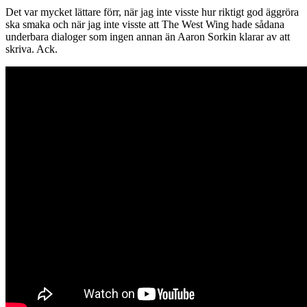
Det var mycket lättare förr, när jag inte visste hur riktigt god äggröra
ska smaka och när jag inte visste att The West Wing hade sådana
underbara dialoger som ingen annan än Aaron Sorkin klarar av att
skriva. Ack.