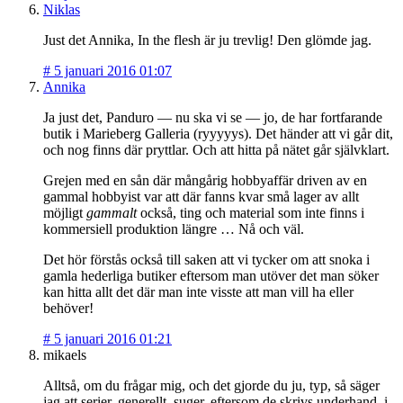
Niklas
Just det Annika, In the flesh är ju trevlig! Den glömde jag.
#
5 januari 2016 01:07
Annika
Ja just det, Panduro — nu ska vi se — jo, de har fortfarande
butik i Marieberg Galleria (ryyyyys). Det händer att vi går dit,
och nog finns där pryttlar. Och att hitta på nätet går självklart.
Grejen med en sån där mångårig hobbyaffär driven av en
gammal hobbyist var att där fanns kvar små lager av allt
möjligt
gammalt
också, ting och material som inte finns i
kommersiell produktion längre … Nå och väl.
Det hör förstås också till saken att vi tycker om att snoka i
gamla hederliga butiker eftersom man utöver det man söker
kan hitta allt det där man inte visste att man vill ha eller
behöver!
#
5 januari 2016 01:21
mikaels
Alltså, om du frågar mig, och det gjorde du ju, typ, så säger
jag att serier, generellt, suger, eftersom de skrivs underhand, i