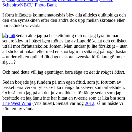
I förra inläggets kommentatorsbås blev alla alldeles quilttokiga och
den ena symaskinen efter den andra dök upp mellan skrotade eller
bortskänkta vävstolar.
Sedan åkte jag på basketträning och när jag fyra timmar
senare klev in i båset igen möttes jag av Lagerlöf-citat och ett ilsket
utfall mot författarskolor. Jomen. Man undrar ju lite försiktigt – utan
att sticka ut hakan eller med en snorkig min sätta sig på höga hästar
– under vilken quiltad filt dagens stora, svenska författare gömmer
sig …?
Och med detta vill jag egentligen bara säga att
det är roligt i båset
.
Sedan började jag fundera på min egen fritid, som ju förutom av
basket bara verkar fyllas av lika många bokstäver som arbetstiden.
Och så kom jag på att det ju var alldeles för länge sedan som jag
berättade att jag ännu inte har hittat en tv-serie som är lika bra som
The West Wing
(Vita huset). Senast var nog
2012
, så nu måste vi
köra en ny vända.