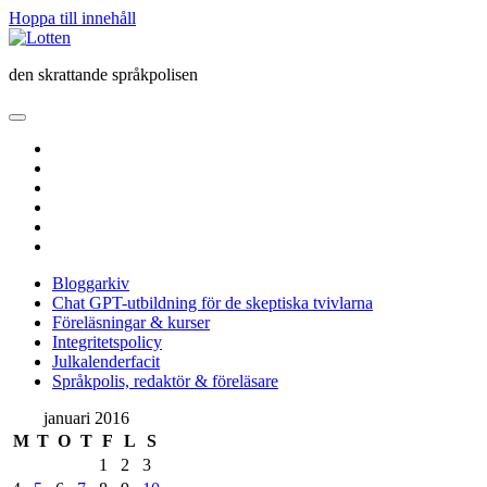
Hoppa till innehåll
Lotten
den skrattande språkpolisen
öppna
primär
twitter
meny
facebook
instagram
linkedin
rss
e-
post
Bloggarkiv
Chat GPT-utbildning för de skeptiska tvivlarna
Föreläsningar & kurser
Integritetspolicy
Julkalenderfacit
Språkpolis, redaktör & föreläsare
Sidopanel
januari 2016
M
T
O
T
F
L
S
1
2
3