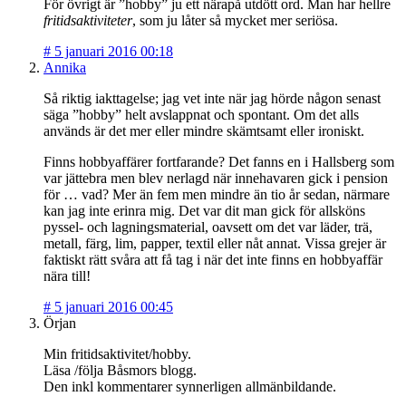
För övrigt är ”hobby” ju ett närapå utdött ord. Man har hellre
fritidsaktiviteter
, som ju låter så mycket mer seriösa.
#
5 januari 2016 00:18
Annika
Så riktig iakttagelse; jag vet inte när jag hörde någon senast
säga ”hobby” helt avslappnat och spontant. Om det alls
används är det mer eller mindre skämtsamt eller ironiskt.
Finns hobbyaffärer fortfarande? Det fanns en i Hallsberg som
var jättebra men blev nerlagd när innehavaren gick i pension
för … vad? Mer än fem men mindre än tio år sedan, närmare
kan jag inte erinra mig. Det var dit man gick för allsköns
pyssel- och lagningsmaterial, oavsett om det var läder, trä,
metall, färg, lim, papper, textil eller nåt annat. Vissa grejer är
faktiskt rätt svåra att få tag i när det inte finns en hobbyaffär
nära till!
#
5 januari 2016 00:45
Örjan
Min fritidsaktivitet/hobby.
Läsa /följa Båsmors blogg.
Den inkl kommentarer synnerligen allmänbildande.