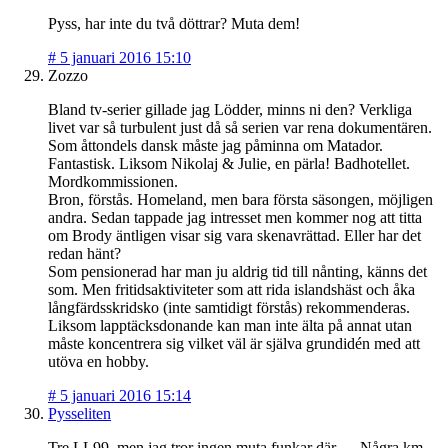
Pyss, har inte du två döttrar? Muta dem!
#
5 januari 2016 15:10
Zozzo
Bland tv-serier gillade jag Lödder, minns ni den? Verkliga
livet var så turbulent just då så serien var rena dokumentären.
Som åttondels dansk måste jag påminna om Matador.
Fantastisk. Liksom Nikolaj & Julie, en pärla! Badhotellet.
Mordkommissionen.
Bron, förstås. Homeland, men bara första säsongen, möjligen
andra. Sedan tappade jag intresset men kommer nog att titta
om Brody äntligen visar sig vara skenavrättad. Eller har det
redan hänt?
Som pensionerad har man ju aldrig tid till nånting, känns det
som. Men fritidsaktiviteter som att rida islandshäst och åka
långfärdsskridsko (inte samtidigt förstås) rekommenderas.
Liksom lapptäcksdonande kan man inte älta på annat utan
måste koncentrera sig vilket väl är själva grundidén med att
utöva en hobby.
#
5 januari 2016 15:14
Pysseliten
Tre LL99, men jag tror ingen muta funkar där … Några km