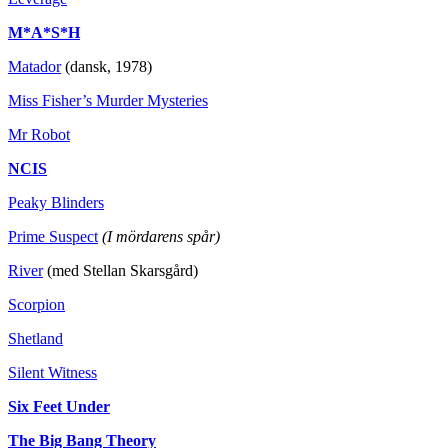
M*A*S*H
Matador
(dansk, 1978)
Miss Fisher’s Murder Mysteries
Mr Robot
NCIS
Peaky Blinders
Prime Suspect
(I mördarens spår)
River
(med Stellan Skarsgård)
Scorpion
Shetland
Silent Witness
Six Feet Under
The Big Bang Theory