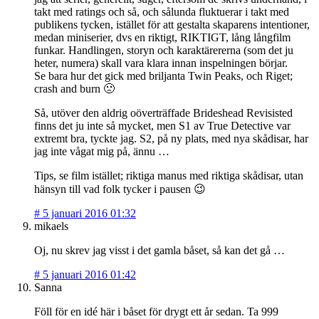
takt med ratings och så, och sålunda fluktuerar i takt med
publikens tycken, istället för att gestalta skaparens intentioner,
medan miniserier, dvs en riktigt, RIKTIGT, lång långfilm
funkar. Handlingen, storyn och karaktärererna (som det ju
heter, numera) skall vara klara innan inspelningen börjar.
Se bara hur det gick med briljanta Twin Peaks, och Riget;
crash and burn 🙁
Så, utöver den aldrig oöverträffade Brideshead Revisisted
finns det ju inte så mycket, men S1 av True Detective var
extremt bra, tyckte jag. S2, på ny plats, med nya skådisar, har
jag inte vågat mig på, ännu …
Tips, se film istället; riktiga manus med riktiga skådisar, utan
hänsyn till vad folk tycker i pausen 😉
#
5 januari 2016 01:32
mikaels
Oj, nu skrev jag visst i det gamla båset, så kan det gå …
#
5 januari 2016 01:42
Sanna
Föll för en idé här i båset för drygt ett år sedan. Ta 999