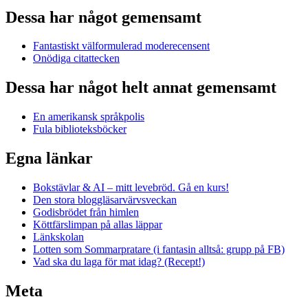
Dessa har något gemensamt
Fantastiskt välformulerad moderecensent
Onödiga citattecken
Dessa har något helt annat gemensamt
En amerikansk språkpolis
Fula biblioteksböcker
Egna länkar
Bokstävlar & AI – mitt levebröd. Gå en kurs!
Den stora bloggläsarvärvsveckan
Godisbrödet från himlen
Köttfärslimpan på allas läppar
Länkskolan
Lotten som Sommarpratare (i fantasin alltså: grupp på FB)
Vad ska du laga för mat idag? (Recept!)
Meta