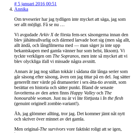
#
5 januari 2016 00:51
Annika
Om teveserier har jag tydligen inte mycket att säga, jag som
ser allt möjligt. Få se nu …
Vi avgudade
Arkiv X
de första fem-sex säsongerna innan den
blev jähätteallvarlig och därmed larvade bort sig (men såg allt,
allt ändå, och långfilmerna med — man säger ju inte upp
bekantskapen med gamla vänner hur som helst, liksom). Vi
tyckte verkligen om
The Sopranos
, men inte så mycket att vi
blev olyckliga ifall vi missade några avsnitt.
Annars är jag nog sällan tokkär i sådana där långa serier som
går säsong efter säsong, även om jag tittar på en del. Jag sätter
generellt mer värde på dramaserier i sex-åtta-tio avsnitt, som
berättar en historia och sätter punkt. Bland de senaste
favoriterna av den arten finns
Happy Valley
och
The
honourable woman
. Just nu är vi lite förtjusta i
In the flesh
(genuint originell zombie-variant!).
Äh, jag glömmer allting, tror jag. Det kommer jämt nåt nytt
och skriver över minnet av det gamla.
Men original-
The survivors
vore faktiskt roligt att se igen,