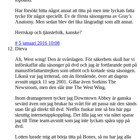
Har försökt hitta något annat att titta på men inte lyckats fatta
tycke för något speciellt. Ev de första säsongerna av Gray’s
Anatomy. Men sedan blev det lika långradigt som allt annat.
Herrskap och tjänstefolk, kanske?
#
5 januari 2016 10:08
Dieva
Ah, West wing! Den är svårslagen. För säkerhets skull har vi
införskaffat alla säsonger på dvd och jag är fortfarande putt på
manusförfattarstrejken som utbröt och kortade sista säsongen.
Likaså var jag irriterad, om än förstående, över att dagens
avsnitt utgick 11 sep 2001. Gillar även Sorkins The
Newsroom, men den slår inte The West Wing.
Inom dramagenren tycker jag Downtown Abbey är ganska
sevärd även om jag brukar ha svårt för att passa när den sänds
utan får gå direkt till dvd. Netflix funkar inte så bra här pga
skruttig internetuppkoppling. Det lilla jag ser via nätet sparar
jag till Time team-avsnitt som jag inte lyckats spåra upp på
dvd.
Lotten lurade mig att börja titta på Bones, så nu har jag alla