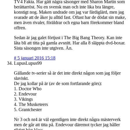
TV4 Fakta. Har gått några säsonger med Sharon Martin som
berättarröst. Nu en svensk man och inte lika bra längre,
konstigt nog. Maken undrade om jag var färdiglärd, men jag
svarade att de åker ju alltid fast. Oftast har de dödat sin make,
men även rivaler, föräldrar och egna barn förekommer bland
offren.
Sedan är jag galet förtjust i The Big Bang Theory. Kan inte
låta bli att titta på gamla avsnitt. Har alla 8 släppta dvd-boxar.
Sista säsongen inte utgiven. Än.
#
5 januari 2016 15:18
LupusLupus99
Gällande tv-serier så är det inte direkt någon som jag följer
slaviskt.
De jag kollar på är (av de som fortfarande görs):
1. Doctor Who
2. Endevour
3. Vikings
4. The Musketeers
5. Grantchester
Nr 3 och nr4 är väl egentligen inte direkt några mästerverk
men de går att titta på. Endevour däremot tycker jag håller
riktigt hög klass.