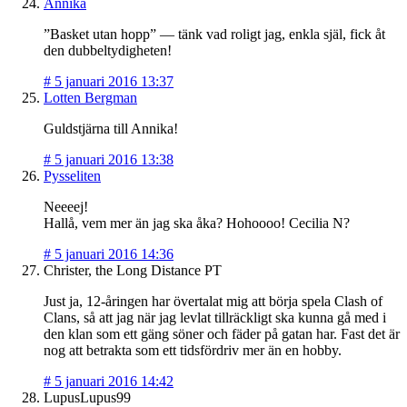
Annika
”Basket utan hopp” — tänk vad roligt jag, enkla själ, fick åt
den dubbeltydigheten!
#
5 januari 2016 13:37
Lotten Bergman
Guldstjärna till Annika!
#
5 januari 2016 13:38
Pysseliten
Neeeej!
Hallå, vem mer än jag ska åka? Hohoooo! Cecilia N?
#
5 januari 2016 14:36
Christer, the Long Distance PT
Just ja, 12-åringen har övertalat mig att börja spela Clash of
Clans, så att jag när jag levlat tillräckligt ska kunna gå med i
den klan som ett gäng söner och fäder på gatan har. Fast det är
nog att betrakta som ett tidsfördriv mer än en hobby.
#
5 januari 2016 14:42
LupusLupus99