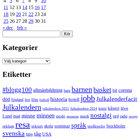
4
5
6
7
8
9
10
11
12
13
14
15
16
17
18
19
20
21
22
23
24
25
26
27
28
29
30
31
« dec
feb »
Sök
Kategorier
Kategorier
Etiketter
barnen
#blogg100
basket
allmänbildning
corona
bil
barn
jobb
Julkalenderfacit
historia
död
hotell
England
fest
film
fotboll
Julkalendern
kåseri
julkalendern 2021
Julkalendern 2024
konst
lifvet
nostalgi
minnen
minne
mat
Lund
mode
ord
musik
radio
museum
recept
resa
språk
sommar
reklam
sekrutt
skola
språkpolis
Stockholm
svenska
tåg
USA
tips