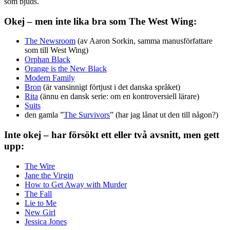
som bjuds.
Okej – men inte lika bra som The West Wing:
The Newsroom
(av Aaron Sorkin, samma manusförfattare
som till West Wing)
Orphan Black
Orange is the New Black
Modern Family
Bron
(är vansinnigt förtjust i det danska språket)
Rita
(ännu en dansk serie: om en kontroversiell lärare)
Suits
den gamla ”
The Survivors
” (har jag lånat ut den till någon?)
Inte okej – har försökt ett eller två avsnitt, men gett
upp:
The Wire
Jane the Virgin
How to Get Away with Murder
The Fall
Lie to Me
New Girl
Jessica Jones