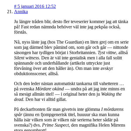
#
5 januari 2016 12:52
Annika
Ju längre tråden blir, desto fler teveserier kommer jag att tänka
på! Fast redan nämnda behöver väl inte jag pekpåa också,
förstås.
Nå, nyss läste jag (hos The Guardian) en liten grej om en serie
som jag därmed blev påmind om, som går och går — nittonde
säsongen har tydligen börjat i Storbritannien.
Tyst vittne
, alltså
Silent witness
. Den är väl inte genialisk men i alla fall solitt
spännande och underhållande (artikeln uttryckte just
förvåning över att den håller än). Om man inte avskyr
obduktionsscener, alltså.
Och den leder nästan automatiskt tankarna till vahetteren …
på svenska
Mördare okänd
— undra på att jag inte minns en
så mesigt allmän titel! — i original heter den ju
Waking the
dead
. Den har vi alltid gillat.
På deckarfronten får man givetvis inte glömma
I mördarens
spår
(ännu en fjompgenerisk titel, huuuur ska man kunna
hålla isär vilken som är vilken när serierna heter sådär på
svenska?) dvs.
Prime Suspect
, den magnifika Helen Mirrens
stora genombrott!