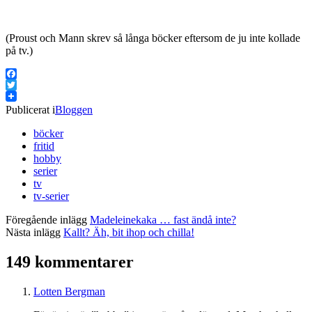
(Proust och Mann skrev så långa böcker eftersom de ju inte kollade
på tv.)
Facebook
Twitter
Publicerat i
Bloggen
böcker
fritid
hobby
serier
tv
tv-serier
Föregående inlägg
Madeleinekaka … fast ändå inte?
Nästa inlägg
Kallt? Äh, bit ihop och chilla!
149 kommentarer
Lotten Bergman