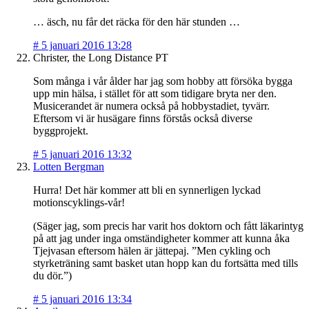
… äsch, nu får det räcka för den här stunden …
#
5 januari 2016 13:28
Christer, the Long Distance PT
Som många i vår ålder har jag som hobby att försöka bygga
upp min hälsa, i stället för att som tidigare bryta ner den.
Musicerandet är numera också på hobbystadiet, tyvärr.
Eftersom vi är husägare finns förstås också diverse
byggprojekt.
#
5 januari 2016 13:32
Lotten Bergman
Hurra! Det här kommer att bli en synnerligen lyckad
motionscyklings-vår!
(Säger jag, som precis har varit hos doktorn och fått läkarintyg
på att jag under inga omständigheter kommer att kunna åka
Tjejvasan eftersom hälen är jättepaj. ”Men cykling och
styrketräning samt basket utan hopp kan du fortsätta med tills
du dör.”)
#
5 januari 2016 13:34