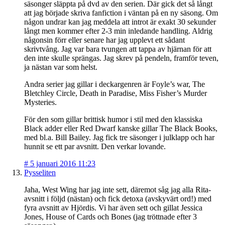
säsonger släppta på dvd av den serien. Där gick det så långt
att jag började skriva fanfiction i väntan på en ny säsong. Om
någon undrar kan jag meddela att introt är exakt 30 sekunder
långt men kommer efter 2-3 min inledande handling. Aldrig
någonsin förr eller senare har jag upplevt ett sådant
skrivtvång. Jag var bara tvungen att tappa av hjärnan för att
den inte skulle sprängas. Jag skrev på pendeln, framför teven,
ja nästan var som helst.
Andra serier jag gillar i deckargenren är Foyle’s war, The
Bletchley Circle, Death in Paradise, Miss Fisher’s Murder
Mysteries.
För den som gillar brittisk humor i stil med den klassiska
Black adder eller Red Dwarf kanske gillar The Black Books,
med bl.a. Bill Bailey. Jag fick tre säsonger i julklapp och har
hunnit se ett par avsnitt. Den verkar lovande.
#
5 januari 2016 11:23
Pysseliten
Jaha, West Wing har jag inte sett, däremot såg jag alla Rita-
avsnitt i följd (nästan) och fick detoxa (avskyvärt ord!) med
fyra avsnitt av Hjördis. Vi har även sett och gillat Jessica
Jones, House of Cards och Bones (jag tröttnade efter 3