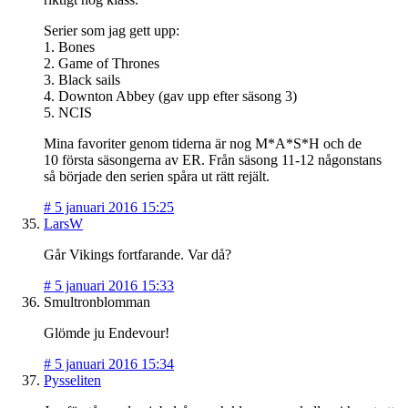
Serier som jag gett upp:
1. Bones
2. Game of Thrones
3. Black sails
4. Downton Abbey (gav upp efter säsong 3)
5. NCIS
Mina favoriter genom tiderna är nog M*A*S*H och de
10 första säsongerna av ER. Från säsong 11-12 någonstans
så började den serien spåra ut rätt rejält.
#
5 januari 2016 15:25
LarsW
Går Vikings fortfarande. Var då?
#
5 januari 2016 15:33
Smultronblomman
Glömde ju Endevour!
#
5 januari 2016 15:34
Pysseliten