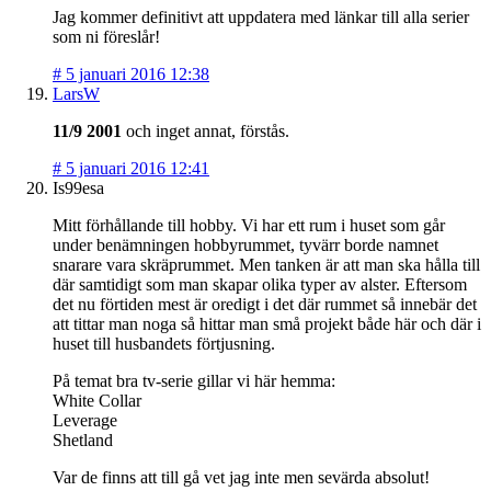
Jag kommer definitivt att uppdatera med länkar till alla serier
som ni föreslår!
#
5 januari 2016 12:38
LarsW
11/9 2001
och inget annat, förstås.
#
5 januari 2016 12:41
Is99esa
Mitt förhållande till hobby. Vi har ett rum i huset som går
under benämningen hobbyrummet, tyvärr borde namnet
snarare vara skräprummet. Men tanken är att man ska hålla till
där samtidigt som man skapar olika typer av alster. Eftersom
det nu förtiden mest är oredigt i det där rummet så innebär det
att tittar man noga så hittar man små projekt både här och där i
huset till husbandets förtjusning.
På temat bra tv-serie gillar vi här hemma:
White Collar
Leverage
Shetland
Var de finns att till gå vet jag inte men sevärda absolut!