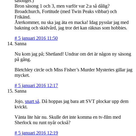
säsonger.)
Bron säsong 1 och 3, men varför var 2:a så dålig?
Broadchurch, Fortitude (med Twin Peaks vibbar) och
Frikänd.
Återkommer, nu ska jag äta en macka! Idag pysslar jag med
bakning och skidvård, jag tror det kan räknas som hobbies.
#
5 januari 2016 11:50
Sanna
Nu kom jag på; Shetland! Undrar om det är någon ny säsong
på gång.
Bletchley circle och Miss Fisher’s Murder Mysteries gillar jag
mycket.
#
5 januari 2016 12:17
Sanna
Jojo,
snart så
. Då hoppas jag bara att SVT plockar upp dem
kvickt.
Vänta lite här nu. Skulle det inte komma en tv-film med
Sherlock nu runt nyår också?
#
5 januari 2016 12:19