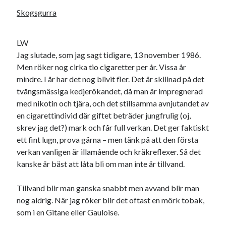
Skogsgurra
LW
Jag slutade, som jag sagt tidigare, 13 november 1986.
Men röker nog cirka tio cigaretter per år. Vissa år
mindre. I år har det nog blivit fler. Det är skillnad på det
tvångsmässiga kedjerökandet, då man är impregnerad
med nikotin och tjära, och det stillsamma avnjutandet av
en cigarettindivid där giftet beträder jungfrulig (oj,
skrev jag det?) mark och får full verkan. Det ger faktiskt
ett fint lugn, prova gärna – men tänk på att den första
verkan vanligen är illamående och kräkreflexer. Så det
kanske är bäst att låta bli om man inte är tillvand.
Tillvand blir man ganska snabbt men avvand blir man
nog aldrig. När jag röker blir det oftast en mörk tobak,
som i en Gitane eller Gauloise.