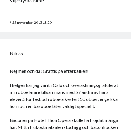
Viljestyrka, hitåt!
#
25 november 2013 18:20
Niklas
Nej men och då! Grattis på efterkälken!
I helgen har jag varit i Oslo och överaskningsgratulerat
min oboelärare tillsammans med 57 andra av hans
elever. Stor fest och oboeorkester! 50 oboer, engelska
horn och en basoboe låter väldigt speciellt.
Baconen på Hotel Thon Opera skulle ha fröjdat många
här. Mitt i frukostmatsalen stod ägg och baconkocken