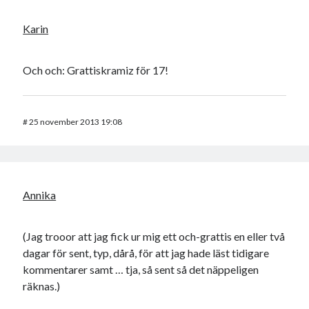
Karin
Och och: Grattiskramiz för 17!
#
25 november 2013 19:08
Annika
(Jag trooor att jag fick ur mig ett och-grattis en eller två
dagar för sent, typ, dårå, för att jag hade läst tidigare
kommentarer samt … tja, så sent så det näppeligen
räknas.)