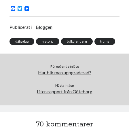
F
T
a
w
c
i
e
t
b
t
Publicerat i
Bloggen
o
e
Swish: 070-8885542
o
r
k
dålig dag
historia
Julkalendern
trams
Föregående inlägg
Hur blir man uppgraderad?
Nästa inlägg
Liten rapport från Göteborg
70 kommentarer