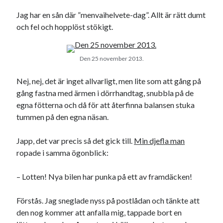
18
19
20
21
22
23
24
Jag har en sån där ”menvaihelvete-dag”. Allt är rätt dumt
och fel och hopplöst stökigt.
25
26
27
28
29
30
« okt
dec »
Den 25 november 2013.
Nej, nej, det är inget allvarligt, men lite som att gång på
Sök
gång fastna med ärmen i dörrhandtag, snubbla på de
egna fötterna och då för att återfinna balansen stuka
tummen på den egna näsan.
Japp, det var precis så det gick till.
Min djefla man
Kategorier
ropade i samma ögonblick:
Kategorier
– Lotten! Nya bilen har punka på ett av framdäcken!
Förstås. Jag sneglade nyss på postlådan och tänkte att
Etiketter
den nog kommer att anfalla mig, tappade bort en