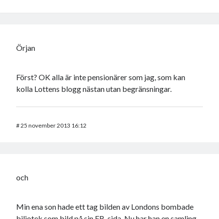
Örjan
Först? OK alla är inte pensionärer som jag, som kan
kolla Lottens blogg nästan utan begränsningar.
#
25 november 2013 16:12
och
Min ena son hade ett tag bilden av Londons bombade
biliotek som bild på sin FB-sida. Nu har han en samling