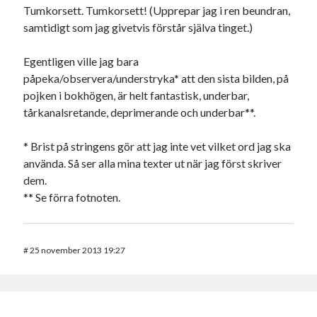
Tumkorsett. Tumkorsett! (Upprepar jag i ren beundran,
samtidigt som jag givetvis förstår själva tinget.)
Egentligen ville jag bara
påpeka/observera/understryka* att den sista bilden, på
pojken i bokhögen, är helt fantastisk, underbar,
tårkanalsretande, deprimerande och underbar**.
* Brist på stringens gör att jag inte vet vilket ord jag ska
använda. Så ser alla mina texter ut när jag först skriver
dem.
** Se förra fotnoten.
#
25 november 2013 19:27