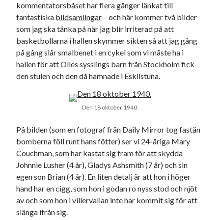
kommentatorsbåset har flera gånger länkat till
USA
fantastiska
bildsamlingar
– och här kommer två bilder
som jag ska tänka på när jag blir irriterad på att
basketbollarna i hallen skymmer sikten så att jag gång
på gång slår smalbenet i en cykel som vi måste ha i
Dessa har något gemensamt
hallen för att Olles sysslings barn från Stockholm fick
Fantastiskt välformulerad moderecensent
den stulen och den då hamnade i Eskilstuna.
Onödiga citattecken
Den 18 oktober 1940.
Dessa har något helt annat gemensamt
På bilden (som en fotograf från Daily Mirror tog fastän
En amerikansk språkpolis
bomberna föll runt hans fötter) ser vi 24-åriga Mary
Fula biblioteksböcker
Couchman, som har kastat sig fram för att skydda
Johnnie Lusher (4 år), Gladys Ashsmith (7 år) och sin
egen son Brian (4 år). En liten detalj är att hon i höger
Egna länkar
hand har en cigg, som hon i godan ro nyss stod och njöt
av och som hon i villervallan inte har kommit sig för att
Bokstävlar & AI – mitt levebröd. Gå en kurs!
slänga ifrån sig.
Den stora bloggläsarvärvsveckan