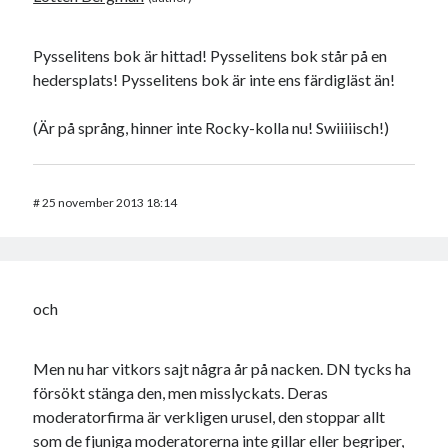
Pysselitens bok är hittad! Pysselitens bok står på en
hedersplats! Pysselitens bok är inte ens färdigläst än!
(Är på språng, hinner inte Rocky-kolla nu! Swiiiiisch!)
#
25 november 2013 18:14
och
Men nu har vitkors sajt några år på nacken. DN tycks ha
försökt stänga den, men misslyckats. Deras
moderatorfirma är verkligen urusel, den stoppar allt
som de fjuniga moderatorerna inte gillar eller begriper,