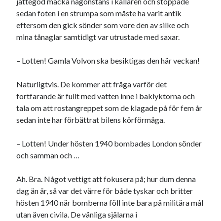
jättegod macka någonstans i källaren och stoppade
#blogg100
allmänbildning
barn
sedan foten i en strumpa som måste ha varit antik
eftersom den gick sönder som vore den av silke och
barnen
basket
corona
bil
mina tånaglar samtidigt var utrustade med saxar.
död
film
England
fest
fotboll
– Lotten! Gamla Volvon ska besiktigas den här veckan!
jobb
historia
hotell
Naturligtvis. De kommer att fråga varför det
Julkalendern
Julkalenderfacit
fortfarande är fullt med vatten inne i baklyktorna och
julkalendern 2021
Julkalendern 2024
konst
tala om att rostangreppet som de klagade på för fem år
minne
sedan inte har förbättrat bilens körförmåga.
kåseri
mat
Lund
lifvet
minnen
mode
musik
museum
– Lotten! Under hösten 1940 bombades London sönder
nostalgi
och samman och …
ord
radio
recept
resa
Ah. Bra. Något vettigt att fokusera på; hur dum denna
skola
reklam
sekrutt
dag än är, så var det värre för både tyskar och britter
språk
sommar
språkpolis
hösten 1940 när bomberna föll inte bara på militära mål
utan även civila. De vänliga själarna i
svenska
tåg
tips
Stockholm