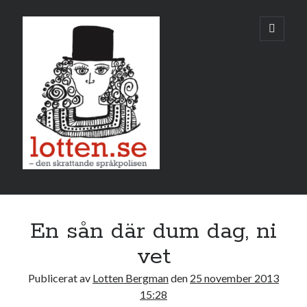
Lotten
öppna
primär
meny
Sidopanel
november 2013
En sån där dum dag, ni
M
T
O
T
F
L
S
vet
1
2
3
Publicerat av
Lotten Bergman
den
25 november 2013
4
5
6
7
8
9
10
15:28
11
12
13
14
15
16
17