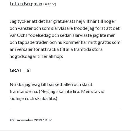
Lotten Bergman
Jag tycker att det har gratulerats hej vilt här till höger
och vänster och som slarvläsare trodde jag först att det
var Ochs födelsedag och sedan slarvläste jag lite mer
och tappade tråden och nu kommer här mitt grattis som
är i versaler för att räcka till alla framtida stora
högtidsdagar till er allihop:
GRATTIS!
Nu ska jag iväg till baskethallen och slå ut
framtänderna. (Nej, jag ska inte lira. Men stå vid
sidlinjen och skrika lite.)
#
25 november 2013 19:32