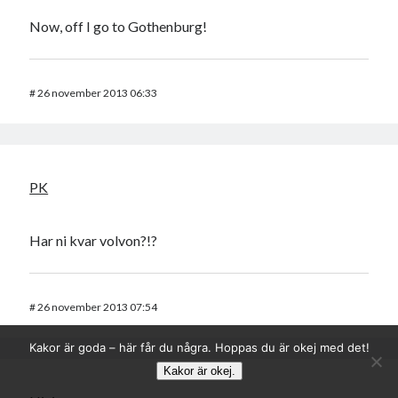
Now, off I go to Gothenburg!
#
26 november 2013 06:33
PK
Har ni kvar volvon?!?
#
26 november 2013 07:54
Kakor är goda – här får du några. Hoppas du är okej med det!
Kakor är okej.