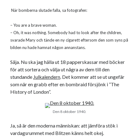
Godisbrödet från himlen
Köttfärslimpan på allas läppar
När bomberna slutade falla, sa fotografen:
Länkskolan
Lotten som Sommarpratare (i fantasin alltså: grupp på FB)
– You are a brave woman.
Vad ska du laga för mat idag? (Recept!)
– Oh, it was nothing. Somebody had to look after the children,
svarade Mary och tände en ny cigarett eftersom den som syns på
bilden nu hade hamnat någon annanstans.
Meta
Såja. Nu ska jag hälla ut 18 papperskassar med böcker
Logga in
för att sortera och välja ut några av dem till den
Flöde för inlägg
stundande
Julkalendern
. Det kommer att se ut ungefär
Flöde för kommentarer
som när en grabb efter en bombraid försjönk i ”The
WordPress.org
History of London”.
Den 8 oktober 1940.
Ja, så är den moderna människan: att jämföra stök i
Pejpalla!
vardagsrummet med Blitzen känns helt okej.