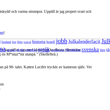
knäskydd och varma strumpor. Upptill är jag propert svart och
om
!
jobb
Jul
Julkalenderfacit
historia
d
hotell
England
fest
film
fotboll
sa
språk
svenska
tå
sommar
ch jag piffar upp med klatschigt knallrosa yllesockar.
tips
sekrutt
skola
språkpolis
Stockholm
g en M*ntaz*mi utanpå.” (Skellefteå.)
 på 90- talet. Katten Lucifer tryckte av kameran själv. Vet
lon
-