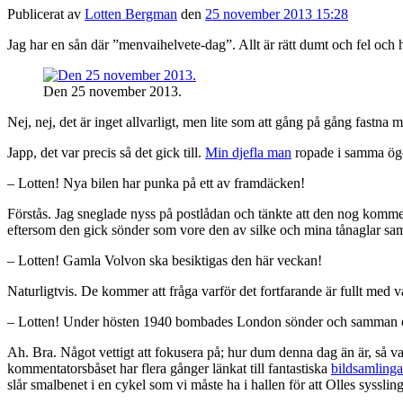
Publicerat av
Lotten Bergman
den
25 november 2013 15:28
Jag har en sån där ”menvaihelvete-dag”. Allt är rätt dumt och fel och h
Den 25 november 2013.
Nej, nej, det är inget allvarligt, men lite som att gång på gång fastn
Japp, det var precis så det gick till.
Min djefla man
ropade i samma ög
– Lotten! Nya bilen har punka på ett av framdäcken!
Förstås. Jag sneglade nyss på postlådan och tänkte att den nog kommer
eftersom den gick sönder som vore den av silke och mina tånaglar sam
– Lotten! Gamla Volvon ska besiktigas den här veckan!
Naturligtvis. De kommer att fråga varför det fortfarande är fullt med v
– Lotten! Under hösten 1940 bombades London sönder och samman
Ah. Bra. Något vettigt att fokusera på; hur dum denna dag än är, så var
kommentatorsbåset har flera gånger länkat till fantastiska
bildsamlinga
slår smalbenet i en cykel som vi måste ha i hallen för att Olles syssl