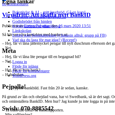
Egna länkar
66 kommentarer
Bokstävlar & AI – mitt levebröd. Gå en kurs!
Virusfritt: Att skaffa nytt BankID
Den stora bloggläsarvärvsveckan
Godisbrödet från himlen
Publicerat av
Lotten Bergman
den
16 mars 2020 13:51
Köttfärslimpan på allas läppar
Länkskolan
Så här ser våra kontakter med banken ut:
Lotten som Sommarpratare (i fantasin alltså: grupp på FB)
Vad ska du laga för mat idag? (Recept!)
– Hej, får vi låna jättemycket pengar till nytt duschrum eftersom det 
– Nej.
Meta
– Hej, får vi låna lite pengar till en begagnad bil?
– Nej.
Logga in
Flöde för inlägg
– Hej, får vi byta bank?
Flöde för kommentarer
– Hahahahaa.
WordPress.org
Pejpalla!
Typisk bankbild. Fast från 20 år sedan, kanske.
På grund av lån och ohejdad vana, har vi Swedbank, så är det sagt. 
och ominstallera BankID. Men hur? Jag kunde ju inte logga in på inter
Swish: 070-8885542
– Ta fram din dosa! sa banksupporten.
– Min vafförnåge?