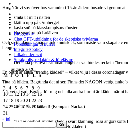
meny
facebook
Hm. När vi sov över hos varandra i 15-årsåldern busade vi genom att
instagram
linkedin
smita ut mitt i natten
rss
klättra upp på Ormberget
e-
kasta snö på klasskompisars fönster
post
åka spark ut på Lulälven.
Bloggarkiv
Chat GPT-utbildning för de skeptiska tvivlarna
Och så till dagens knäppa reklamutskick, som måste vara skapat av en
Föreläsningar & kurser
hemma.
Integritetspolicy
Julkalenderfacit
Språkpolis, redaktör & föreläsare
Det enda positiva i sammanhanget är väl bindestrecket i ”hemma
Sidopanel
augusti 2026
En outfit är alltså ”trendig klädsel” – vilket vi ju i dessa coronadaga
M
T
O
T
F
L
S
1
2
Titta på bilden. Begrunda det ni ser. Finns det NÅGON vettig tanke b
3
4
5
6
7
8
9
Nä,
vet
ni vad. Berätta för mig och alla andra hur ni är klädda när ni 
10
11
12
13
14
15
16
17
18
19
20
21
22
23
Grå trikå. Urläckert! (Kompis i Nacka.)
24
25
26
27
28
29
30
31
« jul
”Jag är oerhört snyggt klädd i svart klänning, rosa angorakoft
Sök
axelvaddar.” (Orangeluvan i Högdalen.)