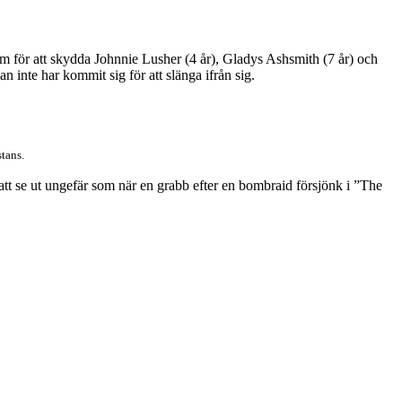
am för att skydda Johnnie Lusher (4 år), Gladys Ashsmith (7 år) och
n inte har kommit sig för att slänga ifrån sig.
tans.
tt se ut ungefär som när en grabb efter en bombraid försjönk i ”The