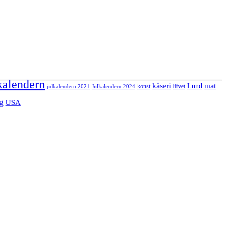
kalendern
mat
kåseri
Lund
julkalendern 2021
Julkalendern 2024
konst
lifvet
g
USA