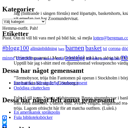
Kategorier
Jag (fnittrande i sängen förstås) med löpartajts, basketshorts, 
vit emedan jag har Zoomundervisat.
Kategorier
Hemma-outfit. Pah!
Etiketter
Pssst. Om ni vill bli vara med på bild här, så mejla
lotten@bergman.c
barnen
#blogg100
basket
allmänbildning
corona
dö
bil
barn
re
nostalgi
minnen
minne
”Utvecklingssamtal i Meet. Gråmelerad trikå kan aldrig bli fel o
mode
ord
reklam
musik
radio
museum
recept
Upptill bär jag t-shirt med en djurmönstrad velourponcho värdi
Dessa har något gemensamt
”Termobyxor, tröja från Fantomen på operan i Stockholm i början
Fantastiskt välformulerad moderecensent
inte hur han bar sig åt.” (Göteborg.)
Onödiga citattecken
Från tå till topp: Svarta stödstrumpor. Bruna strumpbyxor i ban
Dessa har något helt annat gemensamt
från förra milleniet. Utanför bild: Svart v-ringad, långärmad rea
tröja. Lagom ofräscht hår för att matcha outfiten. (Luleå.)
En amerikansk språkpolis
Fula biblioteksböcker
Facebook
Twitter