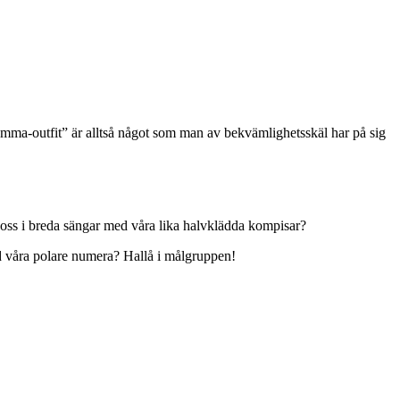
mma-outfit” är alltså något som man av bekvämlighetsskäl har på sig
er oss i breda sängar med våra lika halvklädda kompisar?
ed våra polare numera? Hallå i målgruppen!