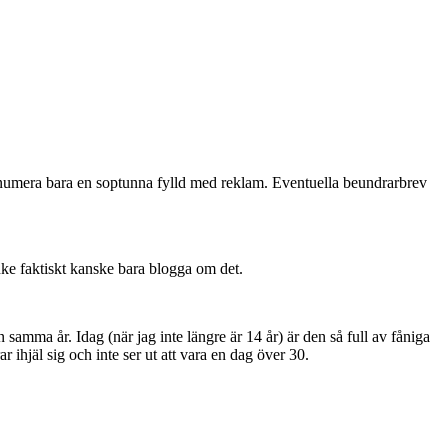
n numera bara en soptunna fylld med reklam. Eventuella beundrarbrev
nke faktiskt kanske bara blogga om det.
 samma år. Idag (när jag inte längre är 14 år) är den så full av fåniga
 ihjäl sig och inte ser ut att vara en dag över 30.