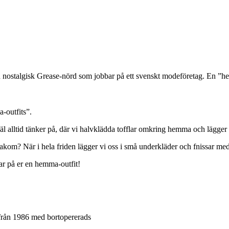
 nostalgisk Grease-nörd som jobbar på ett svenskt modeföretag. En ”he
-outfits”.
r väl alltid tänker på, där vi halvklädda tofflar omkring hemma och lägg
akom? När i hela friden lägger vi oss i små underkläder och fnissar m
har på er en hemma-outfit!
a från 1986 med bortopererads