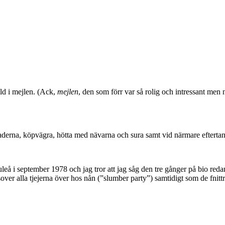
ild i mejlen. (Ack,
mejlen
, den som förr var så rolig och intressant me
kaderna, köpvägra, hötta med nävarna och sura samt vid närmare efterta
leå i september 1978 och jag tror att jag såg den tre gånger på bio redan
er alla tjejerna över hos nån (”slumber party”) samtidigt som de fnittrar