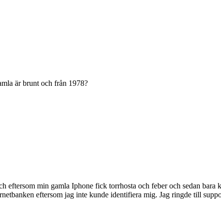
gamla är brunt och från 1978?
Och eftersom min gamla Iphone fick torrhosta och feber och sedan bara
netbanken eftersom jag inte kunde identifiera mig. Jag ringde till suppo