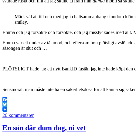
svarade raskt och fint att jag skulle ta fram min
gamla
mobil så skulle a
Märk väl att till och med jag i chattsammanhang stundom klämm
smiley.
Emma och jag försökte och försökte, och jag misslyckades med allt. 
Emma var ett under av tålamod, och eftersom hon plötsligt avslöjade att 
säsongen är slut och …
PLÖTSLIGT hade jag ett nytt BankID fastän jag inte hade köpt den d
Sensmoral: man måste inte ha en säkerhetsdosa för att känna sig säker
Facebook
Twitter
26 kommentarer
En sån där dum dag, ni vet