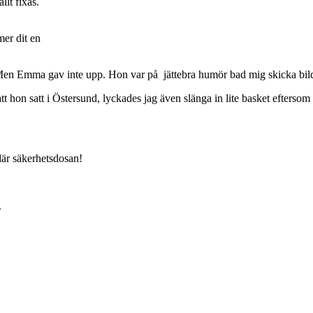
llt fixas.
er dit en
Men Emma gav inte upp. Hon var på jättebra humör bad mig skicka bilde
hon satt i Östersund, lyckades jag även slänga in lite basket eftersom mi
är säkerhetsdosan!
.