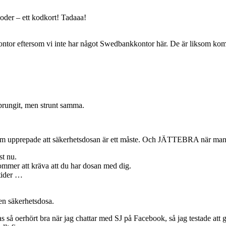
oder – ett kodkort! Tadaaa!
 kontor eftersom vi inte har något Swedbankkontor här. De är liksom kom
prungit, men strunt samma.
om upprepade att säkerhetsdosan är ett måste. Och JÄTTEBRA när man ä
st nu.
mmer att kräva att du har dosan med dig.
 tider …
 en säkerhetsdosa.
yckas så oerhört bra när jag chattar med SJ på Facebook, så jag testad