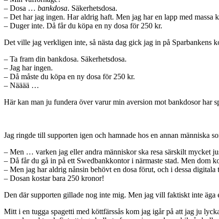
– Dosa …
bankdosa
. Säkerhetsdosa.
– Det har jag ingen. Har aldrig haft. Men jag har en lapp med massa k
– Duger inte. Då får du köpa en ny dosa för 250 kr.
Det ville jag verkligen inte, så nästa dag gick jag in på Sparbankens
– Ta fram din bankdosa. Säkerhetsdosa.
– Jag har ingen.
– Då måste du köpa en ny dosa för 250 kr.
– Nääää …
Här kan man ju fundera över varur min aversion mot bankdosor har s
Jag ringde till supporten igen och hamnade hos en annan människa s
– Men … varken jag eller andra människor ska resa särskilt mycket ju
– Då får du gå in på ett Swedbankkontor i närmaste stad. Men dom ko
– Men jag har aldrig nånsin behövt en dosa förut, och i dessa digitala
– Dosan kostar bara 250 kronor!
Den där supporten gillade nog inte mig. Men jag vill faktiskt inte äga
Mitt i en tugga spagetti med köttfärssås kom jag igår på att jag ju l