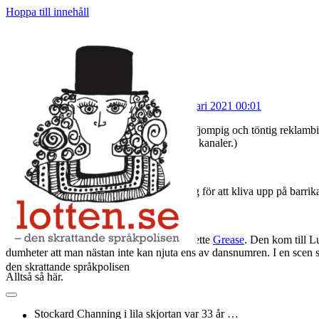
Hoppa till innehåll
Lotten
Etikett:
trams
Vad har ni på er hemma?
Publicerat av
Lotten Bergman
den
27 januari 2021 00:01
Igår fick jag en sån oerhört fjantig, larvig, fjompig och töntig reklamb
eller jobberbjudanden kommer i helt andra kanaler.)
Jag baxnade, sparade bilden, bestämde mig för att kliva upp på barri
Men först lite bakgrundstankar.
Det var en gång en förtjusande film som hette
Grease
. Den kom till Lu
dumheter att man nästan inte kan njuta ens av dansnumren. I en scen sov
den skrattande språkpolisen
Alltså så här.
öppna
primär
Stockard Channing i lila skjortan var 33 år …
twitter