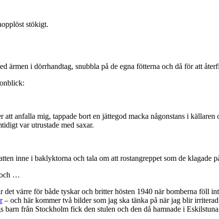
opplöst stökigt.
a med ärmen i dörrhandtag, snubbla på de egna fötterna och då för att åt
onblick:
 att anfalla mig, tappade bort en jättegod macka någonstans i källaren 
tidigt var utrustade med saxar.
atten inne i baklyktorna och tala om att rostangreppet som de klagade på
 och …
 det värre för både tyskar och britter hösten 1940 när bomberna föll inte
r
– och här kommer två bilder som jag ska tänka på när jag blir irriterad
ings barn från Stockholm fick den stulen och den då hamnade i Eskilstuna