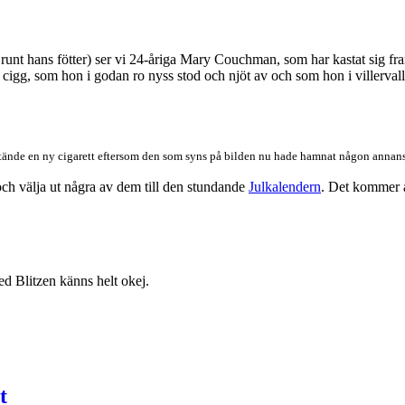
 runt hans fötter) ser vi 24-åriga Mary Couchman, som har kastat sig fr
n cigg, som hon i godan ro nyss stod och njöt av och som hon i villervalla
 tände en ny cigarett eftersom den som syns på bilden nu hade hamnat någon annans
och välja ut några av dem till den stundande
Julkalendern
. Det kommer a
d Blitzen känns helt okej.
t