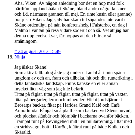
Aha, Viken. Av någon anledning bor det en hop med folk
härifrån lapplandshålan i Skåne, bland andra några kusiner
och f.d. närmaste grannen till mej. En (inte kusin eller granne)
bor just i Viken. Jag själv har skam till sägandes inte varit i
Skåne ordentligt, på nån konferenshelg i Falsterbo, en dag i
Malmö i väntan på resa vidare söderut och så. Vet att jag har
denna upplevelse kvar, får hoppas att den blir av så
småningom.
#
24 augusti 2013 15:49
Ninja
Jag älskar Skåne!
Som aktiv fältbiolog åkte jag under ett antal år i min späda
ungdom av och an, fram och tillbaka, hit och dit, runterikring i
detta fantastiska landskap. Finns kanske en eller annan
mycket liten väg som jag inte befarit.
Tittat på fåglar, tittat på fåglar, tittat på fåglar, tittat på växter,
tittat på bergarter, leror och mineraler. Hittat jordstjärnor i
Brösarps backar, fikat på Harlösa Grand Kafé och Café
Annorlunda. Fångat små plattfiskar i bäcken vid Stens huvud,
och plockat slånbär och björnbär i backarna ovanför bäcken.
Trampat runt på Revingehed mitt i en militärövning, liftat med
en stridsvagn, bott i Dörröd, klättrat runt på både Kullen och
Skäralid.