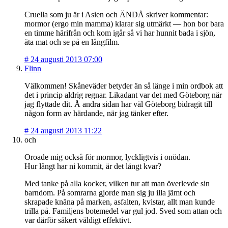
Cruella som ju är i Asien och ÄNDÅ skriver kommentar:
mormor (ergo min mamma) klarar sig utmärkt — hon bor bara
en timme härifrån och kom igår så vi har hunnit bada i sjön,
äta mat och se på en långfilm.
#
24 augusti 2013 07:00
Flinn
Välkommen! Skåneväder betyder än så länge i min ordbok att
det i princip aldrig regnar. Likadant var det med Göteborg när
jag flyttade dit. Å andra sidan har väl Göteborg bidragit till
någon form av härdande, när jag tänker efter.
#
24 augusti 2013 11:22
och
Oroade mig också för mormor, lyckligtvis i onödan.
Hur långt har ni kommit, är det långt kvar?
Med tanke på alla kocker, vilken tur att man överlevde sin
barndom. På somrarna gjorde man sig ju illa jämt och
skrapade knäna på marken, asfalten, kvistar, allt man kunde
trilla på. Familjens botemedel var gul jod. Sved som attan och
var därför säkert väldigt effektivt.