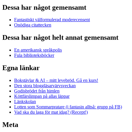
Dessa har något gemensamt
Fantastiskt välformulerad moderecensent
Onödiga citattecken
Dessa har något helt annat gemensamt
En amerikansk språkpolis
Fula biblioteksböcker
Egna länkar
Bokstävlar & AI – mitt levebröd. Gå en kurs!
Den stora bloggläsarvärvsveckan
Godisbrödet från himlen
Köttfärslimpan på allas läppar
Länkskolan
Lotten som Sommarpratare (i fantasin alltså: grupp på FB)
Vad ska du laga för mat idag? (Recept!)
Meta