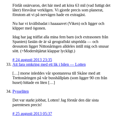
Förlåt onärvaron, det här med att köra 63 mil (vad futtigt det
låter) försvårar verkligen. Vi gjorde precis som planerat,
förutom att vi på nervägen hade en extragäst.
Nu har vi kvällsbadat i haaaaavet (Viken) och ligger och
klipper med ögonen.
Idag har jag träffat alla mina fem barn (och extrasonen från
Spanien) fastän de är så geografiskt utspridda — och
dessutom ligger Nittonåringen alldeles intill mig och snusar
sött. (=Modershjärtat klappar lyckligt.)
#
24 augusti 2013 23:35
Att fara omkring med ett lik i bilen — Lotten
[…] morse inleddes vår spontanresa till Skåne med att
Trettonåringen på vår busshållplats (som ligger 90 cm från
huset) hittade en liten […]
Pysseliten
Det var starkt jobbat, Lotten! Jag förstår den där sista
parentesen precis!
#
25 augusti 2013 05:37