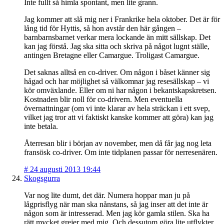
Inte fullt så himla spontant, men lite grann.
Jag kommer att slå mig ner i Frankrike hela oktober. Det är för
lång tid för Hyttis, så hon avstår den här gången –
barnbarnsbarnet verkar mera lockande än mitt sällskap. Det
kan jag förstå. Jag ska sitta och skriva på något lugnt ställe,
antingen Bretagne eller Camargue. Troligast Camargue.
Det saknas alltså en co-driver. Om någon i båset känner sig
hågad och har möjlighet så välkomnar jag resesällskap – vi
kör omväxlande. Eller om ni har någon i bekantskapskretsen.
Kostnaden blir noll för co-drivern. Men eventuella
övernattningar (om vi inte klarar av hela sträckan i ett svep,
vilket jag tror att vi faktiskt kanske kommer att göra) kan jag
inte betala.
Återresan blir i början av november, men då får jag nog leta
fransösk co-driver. Om inte tidplanen passar för nerresenären.
#
24 augusti 2013 19:44
Skogsgurra
Var nog lite dumt, det där. Numera hoppar man ju på
lågprisflyg när man ska nånstans, så jag inser att det inte är
någon som är intresserad. Men jag kör gamla stilen. Ska ha
rätt mycket grejer med mig. Och dessutom göra lite utflykter