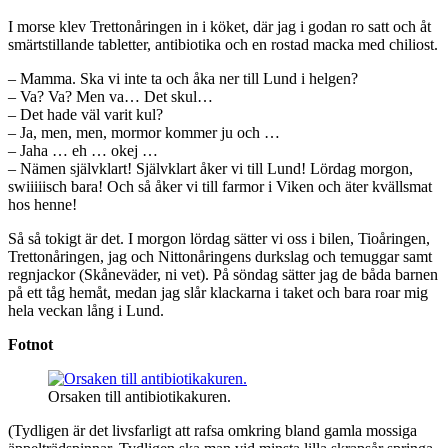
I morse klev Trettonåringen in i köket, där jag i godan ro satt och åt
smärtstillande tabletter, antibiotika och en rostad macka med chiliost.
– Mamma. Ska vi inte ta och åka ner till Lund i helgen?
– Va? Va? Men va… Det skul…
– Det hade väl varit kul?
– Ja, men, men, mormor kommer ju och …
– Jaha … eh … okej …
– Nämen självklart! Självklart åker vi till Lund! Lördag morgon,
swiiiiisch bara! Och så åker vi till farmor i Viken och äter kvällsmat
hos henne!
Så så tokigt är det. I morgon lördag sätter vi oss i bilen, Tioåringen,
Trettonåringen, jag och Nittonåringens durkslag och temuggar samt
regnjackor (Skåneväder, ni vet). På söndag sätter jag de båda barnen
på ett tåg hemåt, medan jag slår klackarna i taket och bara roar mig
hela veckan lång i Lund.
Fotnot
Orsaken till antibiotikakuren.
(Tydligen är det livsfarligt att rafsa omkring bland gamla mossiga