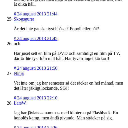
åt olika håll.
#
24 augusti 2013 21:44
Skogsgurra
Är det inte ganska tyst i båset? Fopoll eller nåt?
#
24 augusti 2013 21:45
och
Har juset sett en film på DVD och samtidigt en film på TV,
därför lite tyst från mitt håll. Har tyvärr inget körkort!
#
24 augusti 2013 21:50
Ninja
Vet inte om jag har semester så det räcker en hel månad, men
det låter jäkligt lockande, SG!!
#
24 augusti 2013 22:10
LarsW
Jag har jävlats –anamma– med idioterna på Flashback. En
hopplös kamp, men ändå givande. Man sträcker på sig.
#
24 augusti 2013 22:26