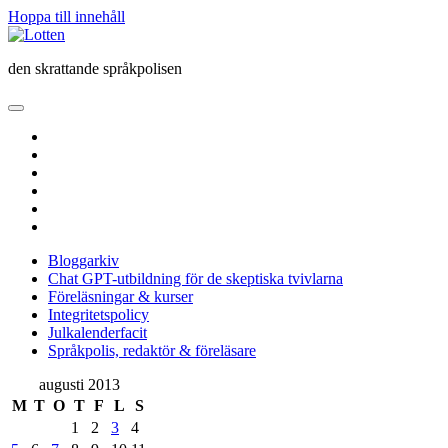
Hoppa till innehåll
Lotten
den skrattande språkpolisen
öppna
primär
twitter
meny
facebook
instagram
linkedin
rss
e-
post
Bloggarkiv
Chat GPT-utbildning för de skeptiska tvivlarna
Föreläsningar & kurser
Integritetspolicy
Julkalenderfacit
Språkpolis, redaktör & föreläsare
Sidopanel
augusti 2013
M
T
O
T
F
L
S
1
2
3
4