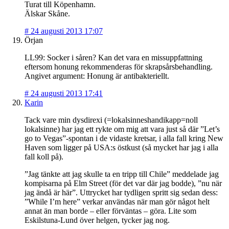
Turat till Köpenhamn.
Älskar Skåne.
#
24 augusti 2013 17:07
Örjan
LL99: Socker i såren? Kan det vara en missuppfattning
eftersom honung rekommenderas för skrapsårsbehandling.
Angivet argument: Honung är antibakteriellt.
#
24 augusti 2013 17:41
Karin
Tack vare min dysdirexi (=lokalsinneshandikapp=noll
lokalsinne) har jag ett rykte om mig att vara just så där ”Let’s
go to Vegas”-spontan i de vidaste kretsar, i alla fall kring New
Haven som ligger på USA:s östkust (så mycket har jag i alla
fall koll på).
”Jag tänkte att jag skulle ta en tripp till Chile” meddelade jag
kompisarna på Elm Street (för det var där jag bodde), ”nu när
jag ändå är här”. Uttrycket har tydligen spritt sig sedan dess:
”While I’m here” verkar användas när man gör något helt
annat än man borde – eller förväntas – göra. Lite som
Eskilstuna-Lund över helgen, tycker jag nog.