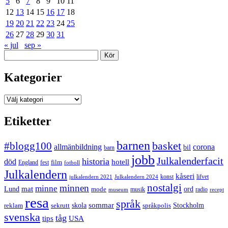
5
6
7
8
9
10
11
12
13
14
15
16
17
18
19
20
21
22
23
24
25
26
27
28
29
30
31
« jul
sep »
Sök
Kategorier
Kategorier
Etiketter
barnen
#blogg100
basket
allmänbildning
corona
bil
barn
jobb
Julkalenderfacit
historia
död
hotell
England
fest
film
fotboll
Julkalendern
kåseri
julkalendern 2021
Julkalendern 2024
konst
lifvet
nostalgi
minnen
minne
mat
Lund
mode
ord
musik
radio
museum
recept
resa
språk
sommar
reklam
sekrutt
skola
språkpolis
Stockholm
svenska
tåg
USA
tips