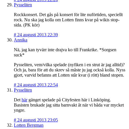
Pysseliten
Rockkonsert. Det gås på konsert för lite nuförtiden, speciellt
rock. Nu ska jag kolla om Lotten finns kvar på wikis stop-
sida. (PK kör)
#
24 augusti 2013 22:39
Annika
Nä, jag kan tyvärr inte drajva ko till Frankrike. *Sorgsen
suck*
Pysseliten, vem/vilka spelade (nyfiken i en strut är jag alltid)?
Och ja, bara för att du skrev så måste ju jag också kolla. Nyss
gjort, varvid befanns att Lotten står kvar (i rött) bland stopen.
#
24 augusti 2013 22:54
Pysseliten
Det
här
gänget spelade på Cityfesten här i Linköping.
Basisten brukade jag sitta barnvakt åt när vi båda var mycket
yngre.
#
24 augusti 2013 23:05
Lotten Bergman