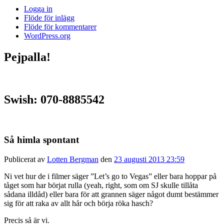
Logga in
Flöde för inlägg
Flöde för kommentarer
WordPress.org
Pejpalla!
Swish: 070-8885542
Så himla spontant
Publicerat av
Lotten Bergman
den
23 augusti 2013 23:59
Ni vet hur de i filmer säger ”Let’s go to Vegas” eller bara hoppar på
tåget som har börjat rulla (yeah, right, som om SJ skulle tillåta
sådana illdåd) eller bara för att grannen säger något dumt bestämmer
sig för att raka av allt hår och börja röka hasch?
Precis så är vi.