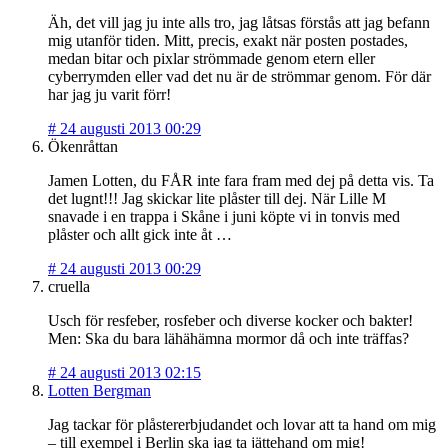
Äh, det vill jag ju inte alls tro, jag låtsas förstås att jag befann
mig utanför tiden. Mitt, precis, exakt när posten postades,
medan bitar och pixlar strömmade genom etern eller
cyberrymden eller vad det nu är de strömmar genom. För där
har jag ju varit förr!
#
24 augusti 2013 00:29
Ökenråttan
Jamen Lotten, du FÅR inte fara fram med dej på detta vis. Ta
det lugnt!!! Jag skickar lite plåster till dej. När Lille M
snavade i en trappa i Skåne i juni köpte vi in tonvis med
plåster och allt gick inte åt …
#
24 augusti 2013 00:29
cruella
Usch för resfeber, rosfeber och diverse kocker och bakter!
Men: Ska du bara lähähämna mormor då och inte träffas?
#
24 augusti 2013 02:15
Lotten Bergman
Jag tackar för plåstererbjudandet och lovar att ta hand om mig
– till exempel i Berlin ska jag ta jättehand om mig!