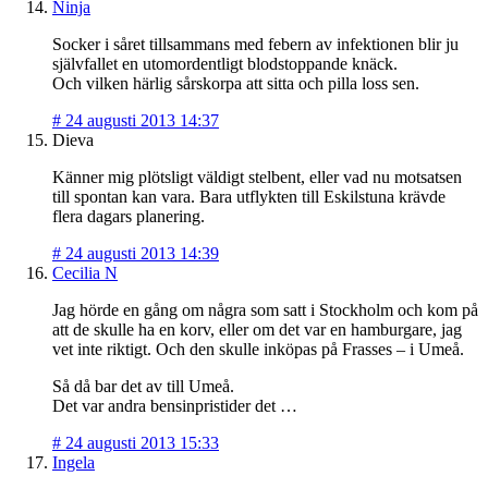
Ninja
Socker i såret tillsammans med febern av infektionen blir ju
självfallet en utomordentligt blodstoppande knäck.
Och vilken härlig sårskorpa att sitta och pilla loss sen.
#
24 augusti 2013 14:37
Dieva
Känner mig plötsligt väldigt stelbent, eller vad nu motsatsen
till spontan kan vara. Bara utflykten till Eskilstuna krävde
flera dagars planering.
#
24 augusti 2013 14:39
Cecilia N
Jag hörde en gång om några som satt i Stockholm och kom på
att de skulle ha en korv, eller om det var en hamburgare, jag
vet inte riktigt. Och den skulle inköpas på Frasses – i Umeå.
Så då bar det av till Umeå.
Det var andra bensinpristider det …
#
24 augusti 2013 15:33
Ingela