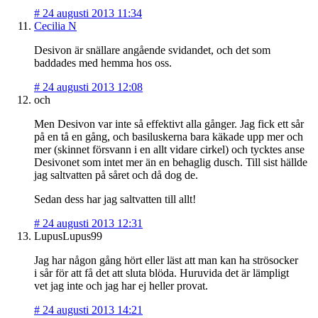
#
24 augusti 2013 11:34
Cecilia N
Desivon är snällare angående svidandet, och det som
baddades med hemma hos oss.
#
24 augusti 2013 12:08
och
Men Desivon var inte så effektivt alla gånger. Jag fick ett sår
på en tå en gång, och basiluskerna bara käkade upp mer och
mer (skinnet försvann i en allt vidare cirkel) och tycktes anse
Desivonet som intet mer än en behaglig dusch. Till sist hällde
jag saltvatten på såret och då dog de.
Sedan dess har jag saltvatten till allt!
#
24 augusti 2013 12:31
LupusLupus99
Jag har någon gång hört eller läst att man kan ha strösocker
i sår för att få det att sluta blöda. Huruvida det är lämpligt
vet jag inte och jag har ej heller provat.
#
24 augusti 2013 14:21