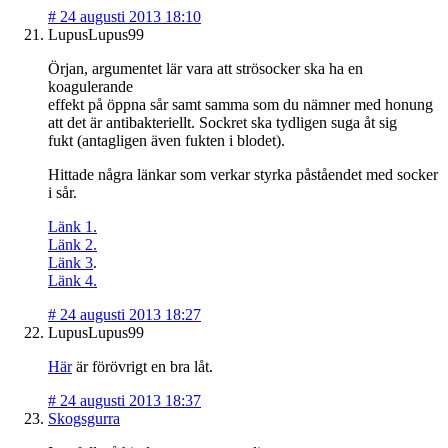
#
24 augusti 2013 18:10
LupusLupus99
Örjan, argumentet lär vara att strösocker ska ha en
koagulerande
effekt på öppna sår samt samma som du nämner med honung
att det är antibakteriellt. Sockret ska tydligen suga åt sig
fukt (antagligen även fukten i blodet).
Hittade några länkar som verkar styrka påståendet med socker
i sår.
Länk 1.
Länk 2.
Länk 3
.
Länk 4.
#
24 augusti 2013 18:27
LupusLupus99
Här
är förövrigt en bra låt.
#
24 augusti 2013 18:37
Skogsgurra