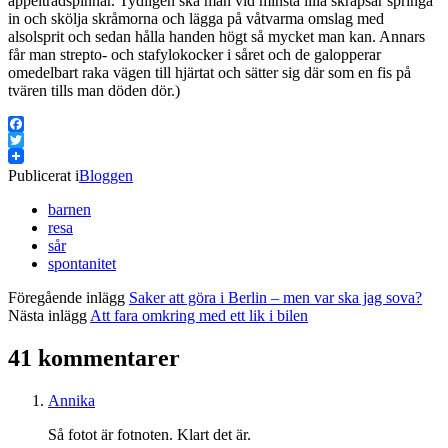
äppelträdspinnar. Tydligen ska man vid minsta lilla skrapsår springa
in och skölja skråmorna och lägga på våtvarma omslag med
alsolsprit och sedan hålla handen högt så mycket man kan. Annars
får man strepto- och stafylokocker i såret och de galopperar
omedelbart raka vägen till hjärtat och sätter sig där som en fis på
tvären tills man döden dör.)
Facebook
Twitter
Publicerat i
Bloggen
barnen
resa
sår
spontanitet
Föregående inlägg
Saker att göra i Berlin – men var ska jag sova?
Nästa inlägg
Att fara omkring med ett lik i bilen
41 kommentarer
Annika
Så fotot är fotnoten. Klart det är.