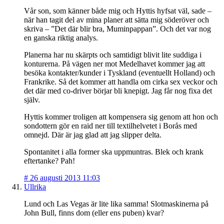
Vår son, som känner både mig och Hyttis hyfsat väl, sade –
när han tagit del av mina planer att sätta mig söderöver och
skriva – ”Det där blir bra, Muminpappan”. Och det var nog
en ganska riktig analys.
Planerna har nu skärpts och samtidigt blivit lite suddiga i
konturerna. På vägen ner mot Medelhavet kommer jag att
besöka kontakter/kunder i Tyskland (eventuellt Holland) och
Frankrike. Så det kommer att handla om cirka sex veckor och
det där med co-driver börjar bli knepigt. Jag får nog fixa det
själv.
Hyttis kommer troligen att kompensera sig genom att hon och
sondottern gör en raid ner till textilhelvetet i Borås med
omnejd. Där är jag glad att jag slipper delta.
Spontanitet i alla former ska uppmuntras. Blek och krank
eftertanke? Pah!
#
26 augusti 2013 11:03
Ullrika
Lund och Las Vegas är lite lika samma! Slotmaskinerna på
John Bull, finns dom (eller ens puben) kvar?