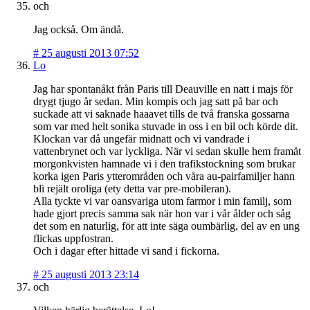
och
Jag också. Om ändå.
#
25 augusti 2013 07:52
Lo
Jag har spontanåkt från Paris till Deauville en natt i majs för
drygt tjugo år sedan. Min kompis och jag satt på bar och
suckade att vi saknade haaavet tills de två franska gossarna
som var med helt sonika stuvade in oss i en bil och körde dit.
Klockan var då ungefär midnatt och vi vandrade i
vattenbrynet och var lyckliga. När vi sedan skulle hem framåt
morgonkvisten hamnade vi i den trafikstockning som brukar
korka igen Paris ytterområden och våra au-pairfamiljer hann
bli rejält oroliga (ety detta var pre-mobileran).
Alla tyckte vi var oansvariga utom farmor i min familj, som
hade gjort precis samma sak när hon var i vår ålder och såg
det som en naturlig, för att inte säga oumbärlig, del av en ung
flickas uppfostran.
Och i dagar efter hittade vi sand i fickorna.
#
25 augusti 2013 23:14
och