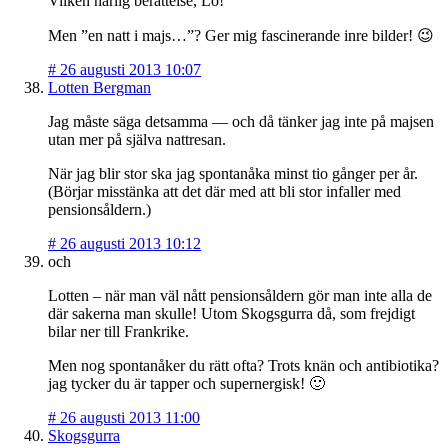
Vilken härlig berättelse, Lo!
Men ”en natt i majs…”? Ger mig fascinerande inre bilder! 😉
#
26 augusti 2013 10:07
Lotten Bergman
Jag måste säga detsamma — och då tänker jag inte på majsen
utan mer på själva nattresan.
När jag blir stor ska jag spontanåka minst tio gånger per år.
(Börjar misstänka att det där med att bli stor infaller med
pensionsåldern.)
#
26 augusti 2013 10:12
och
Lotten – när man väl nått pensionsåldern gör man inte alla de
där sakerna man skulle! Utom Skogsgurra då, som frejdigt
bilar ner till Frankrike.
Men nog spontanåker du rätt ofta? Trots knän och antibiotika?
jag tycker du är tapper och supernergisk! 🙂
#
26 augusti 2013 11:00
Skogsgurra