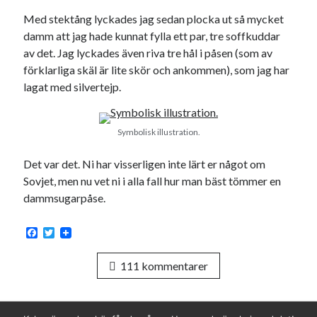
Godisbrödet från himlen
Med stektång lyckades jag sedan plocka ut så mycket
Köttfärslimpan på allas läppar
damm att jag hade kunnat fylla ett par, tre soffkuddar
Länkskolan
av det. Jag lyckades även riva tre hål i påsen (som av
Lotten som Sommarpratare (i fantasin alltså: grupp på FB)
förklarliga skäl är lite skör och ankommen), som jag har
Vad ska du laga för mat idag? (Recept!)
lagat med silvertejp.
Meta
Symbolisk illustration.
Logga in
Det var det. Ni har visserligen inte lärt er något om
Flöde för inlägg
Sovjet, men nu vet ni i alla fall hur man bäst tömmer en
Flöde för kommentarer
dammsugarpåse.
WordPress.org
F
T
a
w
c
i
111 kommentarer
e
t
b
t
o
e
Pejpalla!
o
r
k