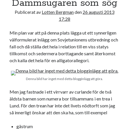
Dammsugaren som sög
19
20
21
22
23
24
25
Publicerat av
Lotten Bergman
den
26 augusti 2013
26
27
28
29
30
31
17:28
« jul
sep »
Min plan var att på denna plats lägga ut ett synnerligen
välformulerat inlägg om Sovjetunionens utbredning och
fall och då ställa det hela i relation till en viss statys
Sök
tillkomst och sedermera borttagande samt återkomst
och kalla det hela för en alligatorallegori.
Denna bild har inget med detta blogginlägg att göra.
Kategorier
Men jag fastnade i ett virrvarr av curlande för de två
Kategorier
äldsta barnen som numera bor tillsammans i en trea i
Lund. För den trean har inte det livets nödtorft som jag
så innerligt önskar att den ska ha, som till exempel
Etiketter
gästrum