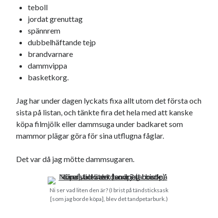
#blogg100
teboll
allmänbildning
barn
jordat grenuttag
barnen
basket
corona
spännrem
bil
dubbelhäftande tejp
död
film
England
fest
fotboll
brandvarnare
jobb
dammvippa
historia
hotell
basketkorg.
Julkalendern
Julkalenderfacit
Jag har under dagen lyckats fixa allt utom det första och
julkalendern 2021
Julkalendern 2024
konst
sista på listan, och tänkte fira det hela med att kanske
minne
kåseri
mat
Lund
lifvet
köpa filmjölk eller dammsuga under badkaret som
minnen
mammor plägar göra för sina utflugna fåglar.
mode
musik
museum
nostalgi
ord
radio
recept
Det var då jag mötte dammsugaren.
resa
skola
reklam
sekrutt
Ni ser vad liten den är? (I brist på tändsticksask
språk
sommar
språkpolis
[som jag borde köpa], blev det tandpetarburk.)
svenska
tåg
tips
Stockholm