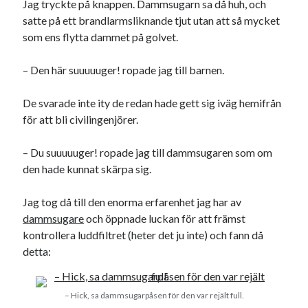
Jag tryckte på knappen. Dammsugarn sa då huh, och
USA
satte på ett brandlarmsliknande tjut utan att så mycket
som ens flytta dammet på golvet.
– Den här suuuuuger! ropade jag till barnen.
Dessa har något gemensamt
Fantastiskt välformulerad moderecensent
De svarade inte ity de redan hade gett sig iväg hemifrån
Onödiga citattecken
för att bli civilingenjörer.
– Du suuuuuger! ropade jag till dammsugaren som om
Dessa har något helt annat gemensamt
den hade kunnat skärpa sig.
En amerikansk språkpolis
Jag tog då till den enorma erfarenhet jag har av
Fula biblioteksböcker
dammsugare
och öppnade luckan för att främst
kontrollera luddfiltret (heter det ju inte) och fann då
detta:
Egna länkar
Bokstävlar & AI – mitt levebröd. Gå en kurs!
– Hick, sa dammsugarpåsen för den var rejält full.
Den stora bloggläsarvärvsveckan