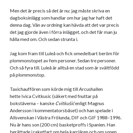
Men det är precis så det är nu: jag måste skriva en
dagboksinlägg som handlar om hur jag har haft det
denna dag. Vän av ordning kan hävda att det var precis
Kategorier
det jag gjorde även i förra inlägget, och det får man ju
Kategorier
hålla med om. Och sedan strunta i.
Jag kom fram till Luleå och fick omedelbart beröm för
plommonstopet av fem personer. Sedan tre personer.
Etiketter
Och så fyra till. Luleå är alltså en stad som är svältfödd
på plommonstop.
#blogg100
allmänbildning
barn
Taxichauffören som körde mig till Arcushallen
barnen
basket
corona
bil
hette Ivica Cvitkusic (säkert med fnuttar på
död
film
England
fest
bokstäverna – kanske
Cvitkušić
enligt Magnus
fotboll
Andersson i kommentatorsbåset) och han spelade i
jobb
historia
hotell
Allsvenskan i Västra Frölunda, DIF och GIF 1988–1996.
Julkalendern
Nu är hans son (200 cm) basketproffs i Spanien. Han
Julkalenderfacit
berättade i raketfart om hela karriären och om sonen