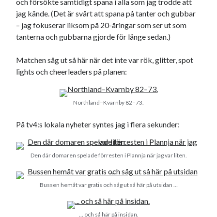
och försökte samtidigt spana i alla som jag trodde att
jag kände. (Det är svårt att spana på tanter och gubbar
Dessa har något helt annat gemensamt
– jag fokuserar liksom på 20-åringar som ser ut som
tanterna och gubbarna gjorde för länge sedan.)
En amerikansk språkpolis
Fula biblioteksböcker
Matchen såg ut så här när det inte var rök, glitter, spot
lights och cheerleaders på planen:
Egna länkar
Bokstävlar & AI – mitt levebröd. Gå en kurs!
Northland–Kvarnby 82–73.
Den stora bloggläsarvärvsveckan
På tv4:s lokala nyheter syntes jag i flera sekunder:
Godisbrödet från himlen
Köttfärslimpan på allas läppar
Länkskolan
Den där domaren spelade förresten i Plannja när jag var liten.
Lotten som Sommarpratare (i fantasin alltså: grupp på FB)
Vad ska du laga för mat idag? (Recept!)
Bussen hemåt var gratis och såg ut så här på utsidan …
Meta
… och så här på insidan.