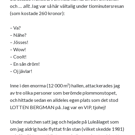
julkalendern 2021
Julkalendern 2024
konst
och …
allt
. Jag var så här vältalig under tiominutersresan
minne
kåseri
mat
(som kostade 260 kronor):
Lund
lifvet
minnen
mode
musik
museum
– Va?
nostalgi
– Nähe?
ord
radio
recept
– Jösses!
resa
– Wow!
skola
reklam
sekrutt
– Coolt!
språk
sommar
språkpolis
– En sån dröm!
– Oj jävlar!
svenska
tåg
tips
Stockholm
USA
Inne i den enorma (12 000 m²) hallen, attackerades jag
av tre olika personer som berömde plommonstopet,
och hittade sedan en alldeles egen plats som det stod
LOTTEN BERGMAN på. Jag var en VIP, tjohej!
Dessa har något gemensamt
Fantastiskt välformulerad moderecensent
Under matchen satt jag och hejade på Luleålaget som
Onödiga citattecken
om jag aldrig hade flyttat från stan (vilket skedde 1981)