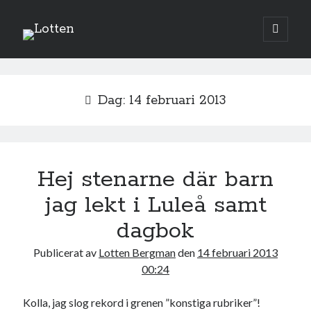
Lotten
öppna
primär
Sidopanel
meny
februari 2013
Dag:
14 februari 2013
M
T
O
T
F
L
S
1
2
3
4
5
6
7
8
9
10
11
12
13
14
15
16
17
Hej stenarne där barn
18
19
20
21
22
23
24
jag lekt i Luleå samt
25
26
27
28
dagbok
« jan
mar »
Publicerat av
Lotten Bergman
den
14 februari 2013
00:24
Sök
Kolla, jag slog rekord i grenen ”konstiga rubriker”!