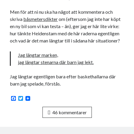
Logga in
Flöde för inlägg
Men för att ni nu ska ha något att kommentera och
Flöde för kommentarer
skriva
båsmetersdikter
om (eftersom jag inte har köpt
WordPress.org
en ny bil som vi kan testa – än), ger jag er här lite virke:
hur tänkte Heidenstam med de här raderna egentligen
och vad är det man längtar till i sådana här situationer?
Jag längtar marken,
jag längtar stenarna där barn jag lekt.
Pejpalla!
Jag längtar egentligen bara efter baskethallarna där
barn jag spelade, förstås.
F
T
a
w
Swish: 070-8885542
c
i
46 kommentarer
e
t
b
t
o
e
o
r
k