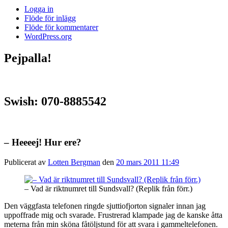
Logga in
Flöde för inlägg
Flöde för kommentarer
WordPress.org
Pejpalla!
Swish: 070-8885542
– Heeeej! Hur ere?
Publicerat av
Lotten Bergman
den
20 mars 2011 11:49
– Vad är riktnumret till Sundsvall? (Replik från förr.)
Den väggfasta telefonen ringde sjuttiofjorton signaler innan jag
uppoffrade mig och svarade. Frustrerad klampade jag de kanske åtta
meterna från min sköna fåtöljstund för att svara i gammeltelefonen.