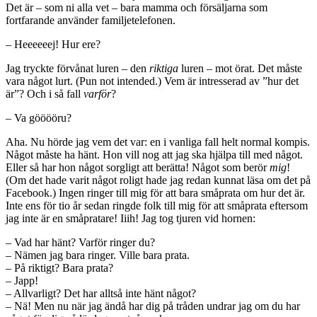
Det är – som ni alla vet – bara mamma och försäljarna som
fortfarande använder familjetelefonen.
– Heeeeeej! Hur ere?
Jag tryckte förvånat luren – den
riktiga
luren – mot örat. Det måste
vara något lurt. (Pun not intended.) Vem är intresserad av ”hur det
är”? Och i så fall
varför
?
– Va gööööru?
Aha. Nu hörde jag vem det var: en i vanliga fall helt normal kompis.
Något måste ha hänt. Hon vill nog att jag ska hjälpa till med något.
Eller så har hon något sorgligt att berätta! Något som berör
mig
!
(Om det hade varit något roligt hade jag redan kunnat läsa om det på
Facebook.) Ingen ringer till mig för att bara småprata om hur det är.
Inte ens för tio år sedan ringde folk till mig för att småprata eftersom
jag inte är en småpratare! Iiih! Jag tog tjuren vid hornen:
– Vad har hänt? Varför ringer du?
– Nämen jag bara ringer. Ville bara prata.
– På riktigt? Bara prata?
– Japp!
– Allvarligt? Det har alltså inte hänt något?
– Nä! Men nu när jag ändå har dig på tråden undrar jag om du har