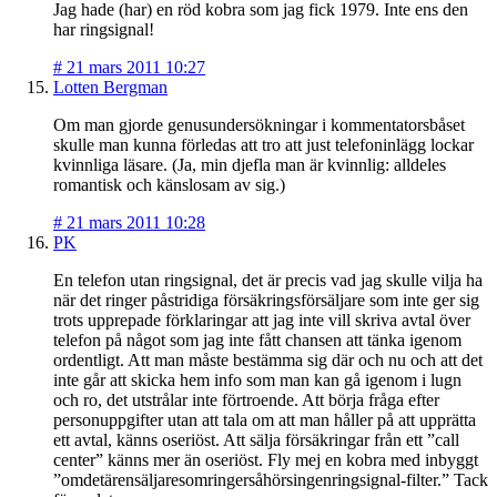
Jag hade (har) en röd kobra som jag fick 1979. Inte ens den
har ringsignal!
#
21 mars 2011 10:27
Lotten Bergman
Om man gjorde genusundersökningar i kommentatorsbåset
skulle man kunna förledas att tro att just telefoninlägg lockar
kvinnliga läsare. (Ja, min djefla man är kvinnlig: alldeles
romantisk och känslosam av sig.)
#
21 mars 2011 10:28
PK
En telefon utan ringsignal, det är precis vad jag skulle vilja ha
när det ringer påstridiga försäkringsförsäljare som inte ger sig
trots upprepade förklaringar att jag inte vill skriva avtal över
telefon på något som jag inte fått chansen att tänka igenom
ordentligt. Att man måste bestämma sig där och nu och att det
inte går att skicka hem info som man kan gå igenom i lugn
och ro, det utstrålar inte förtroende. Att börja fråga efter
personuppgifter utan att tala om att man håller på att upprätta
ett avtal, känns oseriöst. Att sälja försäkringar från ett ”call
center” känns mer än oseriöst. Fly mej en kobra med inbyggt
”omdetärensäljaresomringersåhörsingenringsignal-filter.” Tack