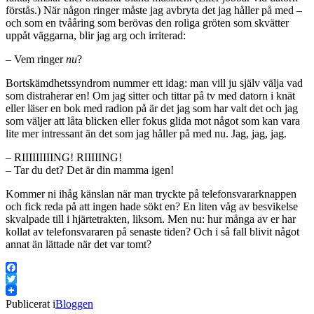
förstås.) När någon ringer måste jag avbryta det jag håller på med –
och som en tvååring som berövas den roliga gröten som skvätter
uppåt väggarna, blir jag arg och irriterad:
– Vem ringer
nu
?
Bortskämdhetssyndrom nummer ett idag: man vill ju själv välja vad
som distraherar en! Om jag sitter och tittar på tv med datorn i knät
eller läser en bok med radion på är det jag som har valt det och jag
som väljer att låta blicken eller fokus glida mot något som kan vara
lite mer intressant än det som jag håller på med nu. Jag, jag, jag.
– RIIIIIIIIING! RIIIIING!
– Tar du det? Det är din mamma igen!
Kommer ni ihåg känslan när man tryckte på telefonsvararknappen
och fick reda på att ingen hade sökt en? En liten våg av besvikelse
skvalpade till i hjärtetrakten, liksom. Men nu: hur många av er har
kollat av telefonsvararen på senaste tiden? Och i så fall blivit något
annat än lättade när det var tomt?
Facebook
Twitter
Publicerat i
Bloggen