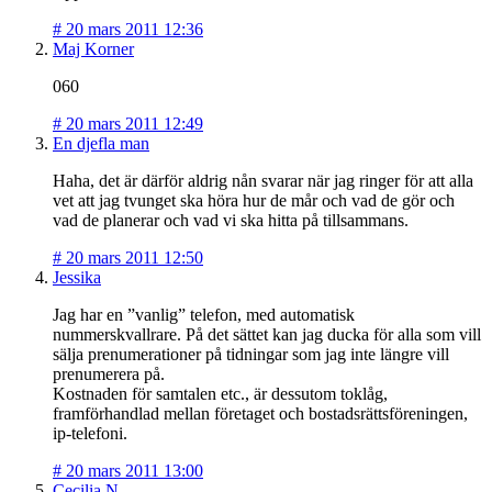
#
20 mars 2011 12:36
Maj Korner
060
#
20 mars 2011 12:49
En djefla man
Haha, det är därför aldrig nån svarar när jag ringer för att alla
vet att jag tvunget ska höra hur de mår och vad de gör och
vad de planerar och vad vi ska hitta på tillsammans.
#
20 mars 2011 12:50
Jessika
Jag har en ”vanlig” telefon, med automatisk
nummerskvallrare. På det sättet kan jag ducka för alla som vill
sälja prenumerationer på tidningar som jag inte längre vill
prenumerera på.
Kostnaden för samtalen etc., är dessutom toklåg,
framförhandlad mellan företaget och bostadsrättsföreningen,
ip-telefoni.
#
20 mars 2011 13:00
Cecilia N