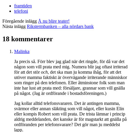
framtiden
telefoni
Föregående inlägg
Å nu blire teater!
Nästa inlägg
Rikstermbanken – alla nördars bank
18 kommentarer
Malinka
Ja precis så. Förr blev jag glad när det ringde, för då var det
någon som vill prata med mig. Numera blir jag oftast irriterad
för att det stör
och
, det ska man ju komma ihåg, för att det
utöver mamma faktiskt är övervägande irriterande människor
som ringer på den telefonen. Eller åtminstone folk som man
inte har lust att prata med: försäljare, grannar som vill gnälla
på något. (Jag är ordförande i bostadsföreningen.)
Jag kollar alltid telefonsvararen. Det är antingen mamma,
svärmor eller annan släkting som vill något, eller kusin Elin
eller kompis Robert som vill prata. De trista lämnar i princip
aldrig meddelanden, det kanske är för magstarkt att gnälla på
ordföranden per telefonsvarare? Det gör man ju meddelst
lapp.