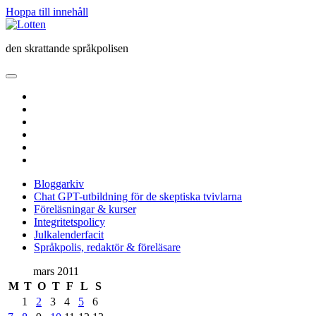
Hoppa till innehåll
Lotten
den skrattande språkpolisen
öppna
primär
twitter
meny
facebook
instagram
linkedin
rss
e-
post
Bloggarkiv
Chat GPT-utbildning för de skeptiska tvivlarna
Föreläsningar & kurser
Integritetspolicy
Julkalenderfacit
Språkpolis, redaktör & föreläsare
Sidopanel
mars 2011
M
T
O
T
F
L
S
1
2
3
4
5
6