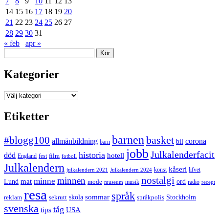
7
8
9
10
11
12
13
14
15
16
17
18
19
20
21
22
23
24
25
26
27
28
29
30
31
« feb
apr »
Sök
Kategorier
Kategorier
Etiketter
barnen
#blogg100
basket
allmänbildning
corona
bil
barn
jobb
Julkalenderfacit
historia
död
hotell
England
fest
film
fotboll
Julkalendern
kåseri
julkalendern 2021
Julkalendern 2024
konst
lifvet
nostalgi
minnen
minne
mat
Lund
mode
ord
musik
radio
museum
recept
resa
språk
sommar
reklam
sekrutt
skola
språkpolis
Stockholm
svenska
tåg
USA
tips