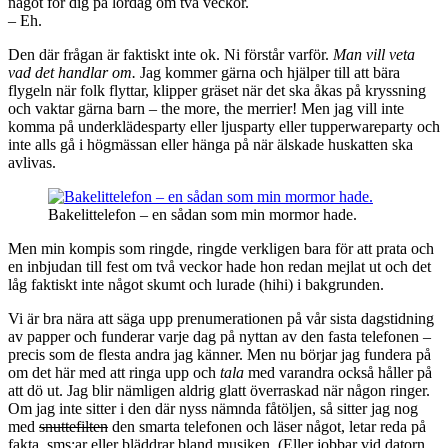
något för dig på lördag om två veckor.
– Eh.
Den där frågan är faktiskt inte ok. Ni förstår varför.
Man vill veta
vad det handlar om.
Jag kommer gärna och hjälper till att bära
flygeln när folk flyttar, klipper gräset när det ska åkas på kryssning
och vaktar gärna barn – the more, the merrier! Men jag vill inte
komma på underklädesparty eller ljusparty eller tupperwareparty och
inte alls gå i högmässan eller hänga på när älskade huskatten ska
avlivas.
Bakelittelefon – en sådan som min mormor hade.
Men min kompis som ringde, ringde verkligen bara för att prata och
en inbjudan till fest om två veckor hade hon redan mejlat ut och det
låg faktiskt inte något skumt och lurade (hihi) i bakgrunden.
Vi är bra nära att säga upp prenumerationen på vår sista dagstidning
av papper och funderar varje dag på nyttan av den fasta telefonen –
precis som de flesta andra jag känner. Men nu börjar jag fundera på
om det här med att ringa upp och
tala
med varandra också håller på
att dö ut. Jag blir nämligen aldrig glatt överraskad när någon ringer.
Om jag inte sitter i den där nyss nämnda fåtöljen, så sitter jag nog
med
snuttefilten
den smarta telefonen och läser något, letar reda på
fakta, sms:ar eller bläddrar bland musiken. (Eller jobbar vid datorn