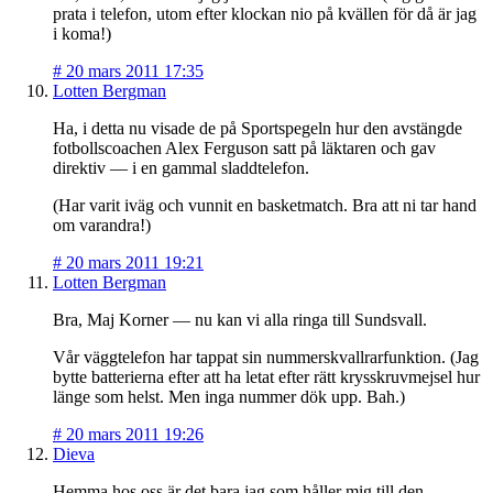
prata i telefon, utom efter klockan nio på kvällen för då är jag
i koma!)
#
20 mars 2011 17:35
Lotten Bergman
Ha, i detta nu visade de på Sportspegeln hur den avstängde
fotbollscoachen Alex Ferguson satt på läktaren och gav
direktiv — i en gammal sladdtelefon.
(Har varit iväg och vunnit en basketmatch. Bra att ni tar hand
om varandra!)
#
20 mars 2011 19:21
Lotten Bergman
Bra, Maj Korner — nu kan vi alla ringa till Sundsvall.
Vår väggtelefon har tappat sin nummerskvallrarfunktion. (Jag
bytte batterierna efter att ha letat efter rätt krysskruvmejsel hur
länge som helst. Men inga nummer dök upp. Bah.)
#
20 mars 2011 19:26
Dieva
Hemma hos oss är det bara jag som håller mig till den