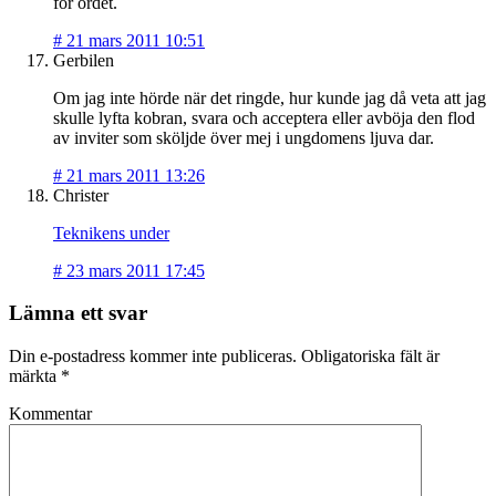
för ordet.
#
21 mars 2011 10:51
Gerbilen
Om jag inte hörde när det ringde, hur kunde jag då veta att jag
skulle lyfta kobran, svara och acceptera eller avböja den flod
av inviter som sköljde över mej i ungdomens ljuva dar.
#
21 mars 2011 13:26
Christer
Teknikens under
#
23 mars 2011 17:45
Lämna ett svar
Din e-postadress kommer inte publiceras.
Obligatoriska fält är
märkta
*
Kommentar