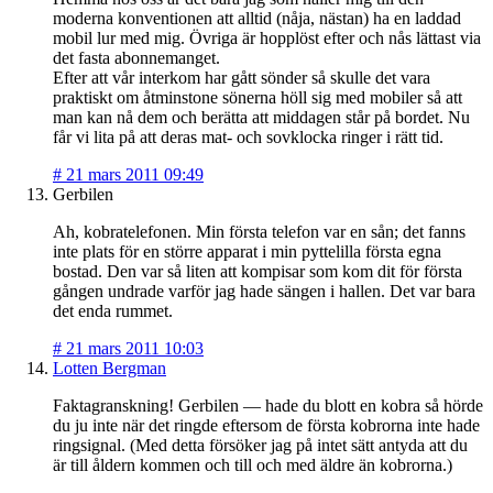
moderna konventionen att alltid (nåja, nästan) ha en laddad
mobil lur med mig. Övriga är hopplöst efter och nås lättast via
det fasta abonnemanget.
Efter att vår interkom har gått sönder så skulle det vara
praktiskt om åtminstone sönerna höll sig med mobiler så att
man kan nå dem och berätta att middagen står på bordet. Nu
får vi lita på att deras mat- och sovklocka ringer i rätt tid.
#
21 mars 2011 09:49
Gerbilen
Ah, kobratelefonen. Min första telefon var en sån; det fanns
inte plats för en större apparat i min pyttelilla första egna
bostad. Den var så liten att kompisar som kom dit för första
gången undrade varför jag hade sängen i hallen. Det var bara
det enda rummet.
#
21 mars 2011 10:03
Lotten Bergman
Faktagranskning! Gerbilen — hade du blott en kobra så hörde
du ju inte när det ringde eftersom de första kobrorna inte hade
ringsignal. (Med detta försöker jag på intet sätt antyda att du
är till åldern kommen och till och med äldre än kobrorna.)