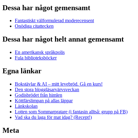
Dessa har något gemensamt
Fantastiskt välformulerad moderecensent
Onödiga citattecken
Dessa har något helt annat gemensamt
En amerikansk språkpolis
Fula biblioteksböcker
Egna länkar
Bokstävlar & AI – mitt levebröd. Gå en kurs!
Den stora bloggläsarvärvsveckan
Godisbrödet från himlen
Köttfärslimpan på allas läppar
Länkskolan
Lotten som Sommarpratare (i fantasin alltså: grupp på FB)
Vad ska du laga för mat idag? (Recept!)
Meta