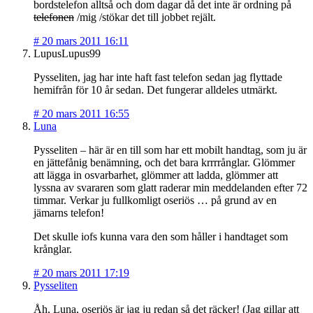
bordstelefon alltså och dom dagar då det inte är ordning på
telefonen
/mig /stökar det till jobbet rejält.
#
20 mars 2011 16:11
LupusLupus99
Pysseliten, jag har inte haft fast telefon sedan jag flyttade
hemifrån för 10 år sedan. Det fungerar alldeles utmärkt.
#
20 mars 2011 16:55
Luna
Pysseliten – här är en till som har ett mobilt handtag, som ju är
en jättefånig benämning, och det bara krrrrånglar. Glömmer
att lägga in osvarbarhet, glömmer att ladda, glömmer att
lyssna av svararen som glatt raderar min meddelanden efter 72
timmar. Verkar ju fullkomligt oseriös … på grund av en
jämarns telefon!
Det skulle iofs kunna vara den som håller i handtaget som
krånglar.
#
20 mars 2011 17:19
Pysseliten
Åh, Luna, oseriös är jag ju redan så det räcker! (Jag gillar att