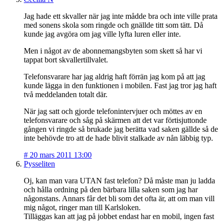
Jag hade ett skvaller när jag inte mådde bra och inte ville prata
med sonens skola som ringde och gnällde titt som tätt. Då
kunde jag avgöra om jag ville lyfta luren eller inte.
Men i något av de abonnemangsbyten som skett så har vi
tappat bort skvallertillvalet.
Telefonsvarare har jag aldrig haft förrän jag kom på att jag
kunde lägga in den funktionen i mobilen. Fast jag tror jag haft
två meddelanden totalt där.
När jag satt och gjorde telefonintervjuer och möttes av en
telefonsvarare och såg på skärmen att det var förtisjuttonde
gången vi ringde så brukade jag berätta vad saken gällde så de
inte behövde tro att de hade blivit stalkade av nån läbbig typ.
#
20 mars 2011 13:00
Pysseliten
Oj, kan man vara UTAN fast telefon? Då måste man ju ladda
och hålla ordning på den bärbara lilla saken som jag har
någonstans. Annars får det bli som det ofta är, att om man vill
mig något, ringer man till Karlsloken.
Tilläggas kan att jag på jobbet endast har en mobil, ingen fast