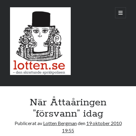
Lotten
öppna
primär
meny
Sidopanel
oktober 2010
När Åttaåringen
M
T
O
T
F
L
S
”försvann” idag
1
2
3
Publicerat av
Lotten Bergman
den
19 oktober 2010
4
5
6
7
8
9
10
19:55
11
12
13
14
15
16
17