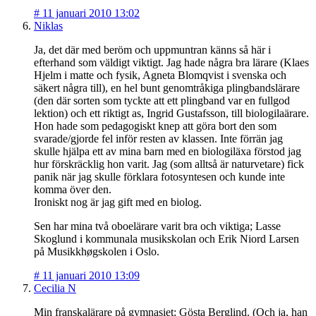
#
11 januari 2010 13:02
Niklas
Ja, det där med beröm och uppmuntran känns så här i
efterhand som väldigt viktigt. Jag hade några bra lärare (Klaes
Hjelm i matte och fysik, Agneta Blomqvist i svenska och
säkert några till), en hel bunt genomtråkiga plingbandslärare
(den där sorten som tyckte att ett plingband var en fullgod
lektion) och ett riktigt as, Ingrid Gustafsson, till biologilaärare.
Hon hade som pedagogiskt knep att göra bort den som
svarade/gjorde fel inför resten av klassen. Inte förrän jag
skulle hjälpa ett av mina barn med en biologiläxa förstod jag
hur förskräcklig hon varit. Jag (som alltså är naturvetare) fick
panik när jag skulle förklara fotosyntesen och kunde inte
komma över den.
Ironiskt nog är jag gift med en biolog.
Sen har mina två oboelärare varit bra och viktiga; Lasse
Skoglund i kommunala musikskolan och Erik Niord Larsen
på Musikkhøgskolen i Oslo.
#
11 januari 2010 13:09
Cecilia N
Min franskalärare på gymnasiet: Gösta Berglind. (Och ja, han