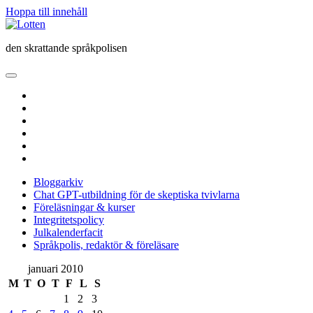
Hoppa till innehåll
Lotten
den skrattande språkpolisen
öppna
primär
twitter
meny
facebook
instagram
linkedin
rss
e-
post
Bloggarkiv
Chat GPT-utbildning för de skeptiska tvivlarna
Föreläsningar & kurser
Integritetspolicy
Julkalenderfacit
Språkpolis, redaktör & föreläsare
Sidopanel
januari 2010
M
T
O
T
F
L
S
1
2
3