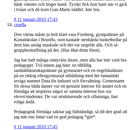
både vänster och höger hand. Tyvärr fick hon barn när vi gick
i tvåan och då kom Gun-Marie istället. Inte bra.
#
11 januari 2010 17:43
cruella
Den värsta måste ju helt klart vara Forsberg, gympalärare på
Kastalskolan i Brunflo, som kastade stenhårda basketbollar på
dem han ansåg maskade och det var ungefär alla. Och så
gruppbestraffning på det. (Har ältat detta förut).
Jag har haft många omtyckta lärare, men alla har inte varit bra
pedagoger. Två minns jag bäst: en tillfällig
samhällskunskapslärare på gymnasiet och en engelskalärare
på en ettårig eftergymnasial utbildning med det fantastiskt
sexiga namnet Data för industri och förvaltning. Gemensamt
för dessa båda damer var ett genuint intresse för ämnet och en
förmåga att inspirera något av samma intresse hos oss
elever/studenter. De var strukturerade och oflamsiga, fast
roliga ändå.
Pedagogisk förmåga saknar jag fullständigt, så till den grad att
jag inte ens fattar vad en god pedagog *gör*.
#
11 januari 2010 17:45