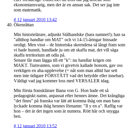
ekonomiansvarig, men det är en annan sak. Det ser jag inte
som matematik.
#
12 januari 2010 13:42
Ökenråttan
Min historielärare, adjunkt Stålhandske (bara namnet!); han sa
"alltihop handlar om MAT" och vi 14-15-åringar fnissade
oroligt. Men visst – de historiska skeendena så långt fram som
vi hade hunnit, handlade ju om att skaffa mat, det vill säga
skaffa territorium att odla på.
Senare får man lägga till ett "k": nu handlar krigen om
MAKT. Tumvanten, som vi givetvis kallade honom, gav oss
verkligen en aha-upplevelse (= nåt som man alltid har sett
men inte tidigare FÖRSTÅTT vad det betydde eller innebar).
Väldigt vad jag kommer loss med VERSALER idag.
Min första fransklärare Iliana von G. Hon hade ett så
pedagogiskt namn, anpassat efter hennes ämne. Det krångliga
"det finns" på franska var lätt att komma ihåg om man bara
lyckade komma ihåg hennes förnamn: "Il y en a". Raffig var
hon – det är det ingen som är numera. Rött hår och snygga
ben.
#
12 januari 2010 13:52