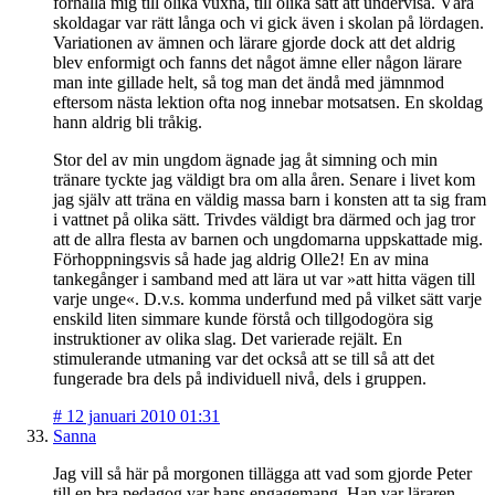
förhålla mig till olika vuxna, till olika sätt att undervisa. Våra
skoldagar var rätt långa och vi gick även i skolan på lördagen.
Variationen av ämnen och lärare gjorde dock att det aldrig
blev enformigt och fanns det något ämne eller någon lärare
man inte gillade helt, så tog man det ändå med jämnmod
eftersom nästa lektion ofta nog innebar motsatsen. En skoldag
hann aldrig bli tråkig.
Stor del av min ungdom ägnade jag åt simning och min
tränare tyckte jag väldigt bra om alla åren. Senare i livet kom
jag själv att träna en väldig massa barn i konsten att ta sig fram
i vattnet på olika sätt. Trivdes väldigt bra därmed och jag tror
att de allra flesta av barnen och ungdomarna uppskattade mig.
Förhoppningsvis så hade jag aldrig Olle2! En av mina
tankegånger i samband med att lära ut var »att hitta vägen till
varje unge«. D.v.s. komma underfund med på vilket sätt varje
enskild liten simmare kunde förstå och tillgodogöra sig
instruktioner av olika slag. Det varierade rejält. En
stimulerande utmaning var det också att se till så att det
fungerade bra dels på individuell nivå, dels i gruppen.
#
12 januari 2010 01:31
Sanna
Jag vill så här på morgonen tillägga att vad som gjorde Peter
till en bra pedagog var hans engagemang. Han var läraren