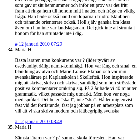
som gav ut sitt hemnummer och inför ett prov var det fritt
fram att ringa hem till honom mitt i natten och fråga en viktig
fråga. Han hade också hand om löparna i friidrottsklubben
och tränande orienterare också. Höll själv ganska bra klass
även om han inte var landslagsman. Det gick inte att strunta i
honom för han struntade inte i dig.
#
12 januari 2010 07:29
Maria H
Bästa läraren utan konkurrens var ? (lider tyvärr av
osedvanligt dåligt namn-komihåg). Hon var lång och smal, en
blandning av älva och Marie-Louise Ekman och var min
svenskalärare på Kaplanskolan i Skellefteå. Hon inspirerade
mig att skriva, skriva och skriva, samtidigt som hon strösslade
positiva kommentarer omkring sig. På 2 år hade vi 40 minuter
grammatik, vilket passade mig utmärkt. Men hon var noga
med språket. Det heter "skall", inte "ska". Håller mig envist
fast vid det fortfarande, fast jag jobbar på en arbetsplats som
vill att vi ska skriva modern och lättbegriplig svenska.
#
12 januari 2010 08:48
Maria H
Sämsta läraren var ? på samma skola förresten. Han var