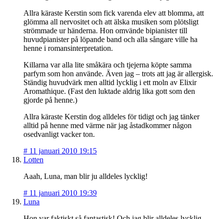
Allra käraste Kerstin som fick varenda elev att blomma, att
glömma all nervositet och att älska musiken som plötsligt
strömmade ur händerna. Hon omvände bipianister till
huvudpianister på löpande band och alla sångare ville ha
henne i romansinterpretation.
Killarna var alla lite småkära och tjejerna köpte samma
parfym som hon använde. Även jag – trots att jag är allergisk.
Ständig huvudvärk men alltid lycklig i ett moln av Elixir
Aromathique. (Fast den luktade aldrig lika gott som den
gjorde på henne.)
Allra käraste Kerstin dog alldeles för tidigt och jag tänker
alltid på henne med värme när jag åstadkommer någon
osedvanligt vacker ton.
#
11 januari 2010 19:15
Lotten
Aaah, Luna, man blir ju alldeles lycklig!
#
11 januari 2010 19:39
Luna
Hon var faktiskt så fantastisk! Och jag blir alldeles lycklig