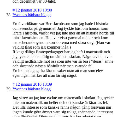
och decenniet var 80-talet.
#
12 januari 2010 10:30
Yvonnes bärbara blogg
En favoritlärare var Bert Jacobsson som jag hade i historia
och svenska på gymnasiet. Jag tyckte bäst om honom som
lärare i historia, varför vet jag inte mer än att historia hörde till
mina favoritämnen. Han var visst gammal militär och kom
marscherande genom korridorerna med stora steg. (Han var
väldigt lång som jag kommer ihåg.)
Riktigt dåliga lärare/pedagoger har jag haft i matematik och
jag tyckte heller aldrig om ämnet i skolan. Några av dem var
väldigt nedlåtande mot oss som inte var så bra i "deras" ämne
och skrattade nästan hånfullt när man svarade fel.
En bra pedagog ska lära ut saker utan att man som elev
egentligen märker att man lär sig något.
#
12 januari 2010 13:39
Yvonnes bärbara blogg
Jag skrev att jag inte tyckte om matematik i skolan. Jag tycker
inte om matematik nu heller och det kanske är lärarnas fel.
Det lilla intresse som kanske fanns någon gång försvann när
ingen kunde göra ämnet vare sig roligt, spännande, intressant
eller förståeligt. Ointresset till trots har jag arbetat som