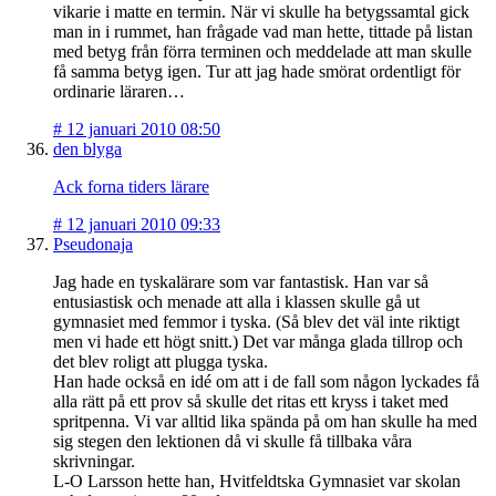
vikarie i matte en termin. När vi skulle ha betygssamtal gick
man in i rummet, han frågade vad man hette, tittade på listan
med betyg från förra terminen och meddelade att man skulle
få samma betyg igen. Tur att jag hade smörat ordentligt för
ordinarie läraren…
#
12 januari 2010 08:50
den blyga
Ack forna tiders lärare
#
12 januari 2010 09:33
Pseudonaja
Jag hade en tyskalärare som var fantastisk. Han var så
entusiastisk och menade att alla i klassen skulle gå ut
gymnasiet med femmor i tyska. (Så blev det väl inte riktigt
men vi hade ett högt snitt.) Det var många glada tillrop och
det blev roligt att plugga tyska.
Han hade också en idé om att i de fall som någon lyckades få
alla rätt på ett prov så skulle det ritas ett kryss i taket med
spritpenna. Vi var alltid lika spända på om han skulle ha med
sig stegen den lektionen då vi skulle få tillbaka våra
skrivningar.
L-O Larsson hette han, Hvitfeldtska Gymnasiet var skolan