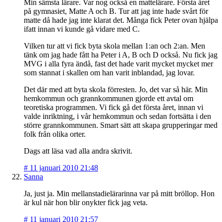
Min sämsta lärare. Var nog också en mattelärare. Första året
på gymnasiet, Matte A och B. Tur att jag inte hade svårt för
matte då hade jag inte klarat det. Många fick Peter ovan hjälpa
ifatt innan vi kunde gå vidare med C.
Vilken tur att vi fick byta skola mellan 1:an och 2:an. Men
tänk om jag hade fått ha Peter i A, B och D också. Nu fick jag
MVG i alla fyra ändå, fast det hade varit mycket mycket mer
som stannat i skallen om han varit inblandad, jag lovar.
Det där med att byta skola förresten. Jo, det var så här. Min
hemkommun och grannkommunen gjorde ett avtal om
teoretiska programmen. Vi fick gå det första året, innan vi
valde inriktning, i vår hemkommun och sedan fortsätta i den
större grannkommunen. Smart sätt att skapa grupperingar med
folk från olika orter.
Dags att läsa vad alla andra skrivit.
#
11 januari 2010 21:48
Sanna
Ja, just ja. Min mellanstadielärarinna var på mitt bröllop. Hon
är kul när hon blir onykter fick jag veta.
#
11 januari 2010 21:57