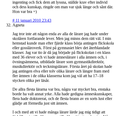
ingenting och fick dem att lyssna, ställde krav efter individ
och dess kunskap, ringde om man var sjuk länge och sånt där.
Hon var bra =)
#
11 januari 2010 23:43
Agneta
Jag tror inte att någon enda av alla de lärare jag hade under
skolåren fortfarande lever. Men jag minns dem rätt väl. I min
hemstad kunde man efter fjärde klass börja antingen flickskola
eller gossläroverk. Först på gymnasiet blev det återblandade
klasser. Jag var tio år då jag började på flickskolan i en klass
med 36 elever och vi hade ämneslärare i alla ämnen och, i
övningsämnena, utbildade lärare som gymnastikdirektör,
musikdirektör och teckningslärare. Första året på skolan hade
jag antingen elva eller tolv olika lärare och längre fram med
fler ämnen i de olika klasserna kom jag väl att ha 17–18
stycken olika per läsår.
De allra flesta lärarna var bra, några var mycket bra, enstaka
borde ha valt annat yrke. Alla hade gedigna ämneskunskaper,
flera hade doktorerat, och de flesta brann av en sorts lust eller
glädje att förmedla just sitt ämnen.
I och med att vi hade många lärare lärde jag mig tidigt att