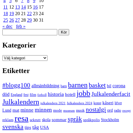
4
5
6
7
8
9
10
11
12
13
14
15
16
17
18
19
20
21
22
23
24
25
26
27
28
29
30
31
« dec
feb »
Sök
Kategorier
Kategorier
Etiketter
barnen
#blogg100
basket
allmänbildning
corona
bil
barn
jobb
Julkalenderfacit
historia
död
hotell
England
fest
film
fotboll
Julkalendern
kåseri
julkalendern 2021
Julkalendern 2024
konst
lifvet
nostalgi
minnen
minne
mat
Lund
mode
ord
musik
radio
museum
recept
resa
språk
sommar
reklam
sekrutt
skola
språkpolis
Stockholm
svenska
tåg
USA
tips