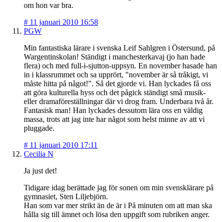
om hon var bra.
#
11 januari 2010 16:58
PGW
Min fantastiska lärare i svenska Leif Sahlgren i Östersund, på
Wargentinskolan! Ständigt i manchesterkavaj (jo han hade
flera) och med full-i-sjutton-uppsyn. En november hasade han
in i klassrummet och sa upprört, "november är så tråkigt, vi
måste hitta på något!". Så det gjorde vi. Han lyckades få oss
att göra kulturella hyss och det pågick ständigt små musik-
eller dramaföreställningar där vi drog fram. Underbara två år.
Fantasisk man! Han lyckades dessutom lära oss en väldig
massa, trots att jag inte har något som helst minne av att vi
pluggade.
#
11 januari 2010 17:11
Cecilia N
Ja just det!
Tidigare idag berättade jag för sonen om min svensklärare på
gymnasiet, Sten Liljebjörn.
Han som var mer strikt än de är i På minuten om att man ska
hålla sig till ämnet och lösa den uppgift som rubriken anger.