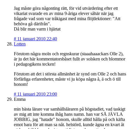
Jag måste göra någonting rätt, för vid utvärdering efter ett
vikariat svarade en av mina 9-åriga elever såhär när jag
frågade vad som var tråkigast med mina flöjtlektioner: "Att
behöva gå därifrån".
Då blir man varm i hjärtat
#
11 januari 2010 22:40
Lotten
Förutom några moln och regnskurar (staaahaaackars Olle 2),
är ju det här kommentatorsbåset fullt av solsken och blommor
i pedagogikens tecken!
Förutom att det i största allmänhet är synd om Olle 2 och hans
förfärliga erfarenheter, måste vi ju köpa några å, ä och ö till
honom!
#
11 januari 2010 23:00
Emma
min bästa lärare var samhällsläraren på högstadiet, vad taskigt
av mig att inte komma ihåg hans namn. han var SÅ JÄVLA
JOBBIG, jag "hatade" honom, skulle alltid hålla på och käfta
emot bara för att man sa nåt. helstörd, kunde ägna en kvart åt