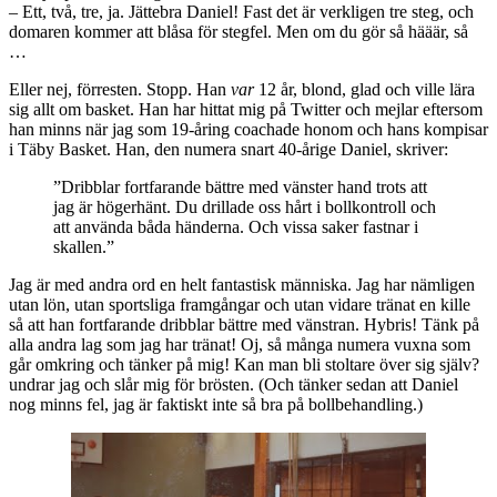
– Ett, två, tre, ja. Jättebra Daniel! Fast det är verkligen tre steg, och
domaren kommer att blåsa för stegfel. Men om du gör så hääär, så
…
Eller nej, förresten. Stopp. Han
var
12 år, blond, glad och ville lära
sig allt om basket. Han har hittat mig på Twitter och mejlar eftersom
han minns när jag som 19-åring coachade honom och hans kompisar
i Täby Basket. Han, den numera snart 40-årige Daniel, skriver:
”Dribblar fortfarande bättre med vänster hand trots att
jag är högerhänt. Du drillade oss hårt i bollkontroll och
att använda båda händerna. Och vissa saker fastnar i
skallen.”
Jag är med andra ord en helt fantastisk människa. Jag har nämligen
utan lön, utan sportsliga framgångar och utan vidare tränat en kille
så att han fortfarande dribblar bättre med vänstran. Hybris! Tänk på
alla andra lag som jag har tränat! Oj, så många numera vuxna som
går omkring och tänker på mig! Kan man bli stoltare över sig själv?
undrar jag och slår mig för brösten. (Och tänker sedan att Daniel
nog minns fel, jag är faktiskt inte så bra på bollbehandling.)