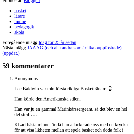
Publicerat i
Bloggen
basket
lärare
minne
pedagogik
skola
Föregående inlägg
Idag för 25 år sedan
Nästa inlägg
JAAAG (och alla andra som är lika ouppfostrade)
(uppdat.)
59 kommentarer
Anonymous
Lee Baldwin var min första riktiga Baskettränare 🙂
Han körde den Amerikanska stilen.
Han var ju en gammal Marinkårssergeant, så det blev en hel
del straff….
KLart bästa minnet är då han attackerade oss med en krycka
för att visa likheten mellan att spela basket och döda folk i