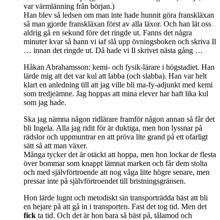
var värmlänning från början.)
Han blev så ledsen om man inte hade hunnit göra franskläxan
så man gjorde franskläxan först av alla läxor. Och han lät oss
aldrig gå en sekund före det ringde ut. Fanns det några
minuter kvar så hann vi iaf slå upp övningsboken och skriva Il
… innan det ringde ut. Då hade vi Il skrivet nästa gång …
Håkan Abrahamsson: kemi- och fysik-lärare i högstadiet. Han
lärde mig att det var kul att labba (och slabba). Han var helt
klart en anledning till att jag ville bli ma-fy-adjunkt med kemi
som tredjeämne. Jag hoppas att mina elever har haft lika kul
som jag hade.
Ska jag nämna någon ridlärare framför någon annan så får det
bli Ingela. Alla jag ridit för är duktiga, men hon lyssnar på
rädslor och uppmuntrar en att pröva lite grand på ett ofarligt
sätt så att man växer.
Många tycker det är otäckt att hoppa, men hon lockar de flesta
över bommar som knappt lämnat marken och får dem stolta
och med självförtroende att nog våga liite högre senare, men
pressar inte på självförtroendet till bristningsgränsen.
Hon lärde lugnt och metodiskt sin transporträdda häst att bli
en hejare på att gå in i transporten. Fast det tog tid. Men det
fick
ta tid. Och det är hon bara så bäst på, tålamod och