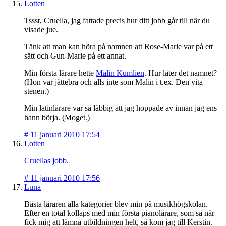
Lotten
Tssst, Cruella, jag fattade precis hur ditt jobb går till när du
visade jue.
Tänk att man kan höra på namnen att Rose-Marie var på ett
sätt och Gun-Marie på ett annat.
Min första lärare hette
Malin Kumlien
. Hur låter det namnet?
(Hon var jättebra och alls inte som Malin i t.ex. Den vita
stenen.)
Min latinlärare var så läbbig att jag hoppade av innan jag ens
hann börja. (Moget.)
#
11 januari 2010 17:54
Lotten
Cruellas jobb.
#
11 januari 2010 17:56
Luna
Bästa läraren alla kategorier blev min på musikhögskolan.
Efter en total kollaps med min första pianolärare, som så när
fick mig att lämna utbildningen helt, så kom jag till Kerstin.