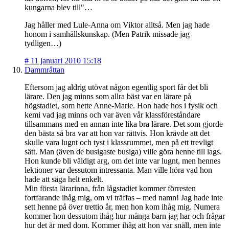
kungarna blev till"…
Jag håller med Lule-Anna om Viktor alltså. Men jag hade
honom i samhällskunskap. (Men Patrik missade jag
tydligen…)
#
11 januari 2010 15:18
Dammråttan
Eftersom jag aldrig utövat någon egentlig sport får det bli
lärare. Den jag minns som allra bäst var en lärare på
högstadiet, som hette Anne-Marie. Hon hade hos i fysik och
kemi vad jag minns och var även vår klassföreståndare
tillsammans med en annan inte lika bra lärare. Det som gjorde
den bästa så bra var att hon var rättvis. Hon krävde att det
skulle vara lugnt och tyst i klassrummet, men på ett trevligt
sätt. Man (även de busigaste busiga) ville göra henne till lags.
Hon kunde bli väldigt arg, om det inte var lugnt, men hennes
lektioner var dessutom intressanta. Man ville höra vad hon
hade att säga helt enkelt.
Min första lärarinna, från lågstadiet kommer förresten
fortfarande ihåg mig, om vi träffas – med namn! Jag hade inte
sett henne på över trettio år, men hon kom ihåg mig. Numera
kommer hon dessutom ihåg hur många barn jag har och frågar
hur det är med dom. Kommer ihåg att hon var snäll, men inte