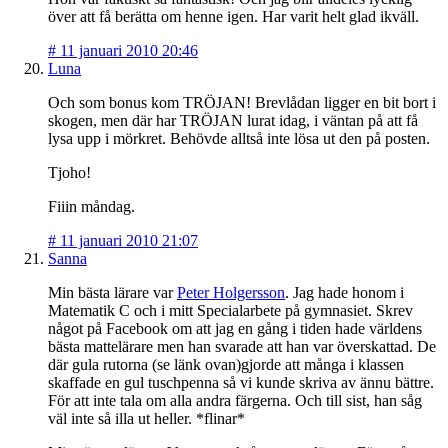
över att få berätta om henne igen. Har varit helt glad ikväll.
#
11 januari 2010 20:46
Luna
Och som bonus kom TRÖJAN! Brevlådan ligger en bit bort i
skogen, men där har TRÖJAN lurat idag, i väntan på att få
lysa upp i mörkret. Behövde alltså inte lösa ut den på posten.
Tjoho!
Fiiin måndag.
#
11 januari 2010 21:07
Sanna
Min bästa lärare var
Peter Holgersson
. Jag hade honom i
Matematik C och i mitt Specialarbete på gymnasiet. Skrev
något på Facebook om att jag en gång i tiden hade världens
bästa mattelärare men han svarade att han var överskattad. De
där gula rutorna (se länk ovan)gjorde att många i klassen
skaffade en gul tuschpenna så vi kunde skriva av ännu bättre.
För att inte tala om alla andra färgerna. Och till sist, han såg
väl inte så illa ut heller. *flinar*