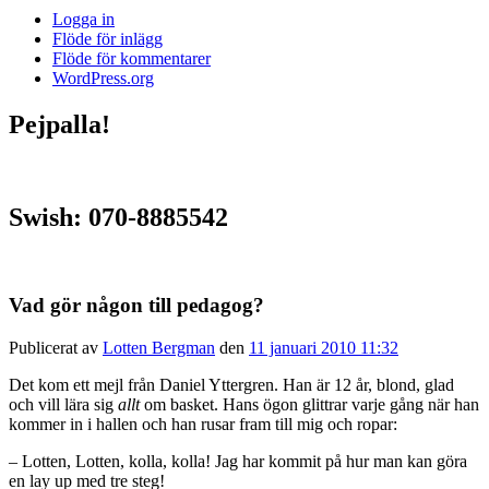
Logga in
Flöde för inlägg
Flöde för kommentarer
WordPress.org
Pejpalla!
Swish: 070-8885542
Vad gör någon till pedagog?
Publicerat av
Lotten Bergman
den
11 januari 2010 11:32
Det kom ett mejl från Daniel Yttergren. Han är 12 år, blond, glad
och vill lära sig
allt
om basket. Hans ögon glittrar varje gång när han
kommer in i hallen och han rusar fram till mig och ropar:
– Lotten, Lotten, kolla, kolla! Jag har kommit på hur man kan göra
en lay up med tre steg!