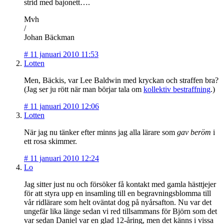
strid med bajonett….
Mvh
/
Johan Bäckman
#
11 januari 2010 11:53
Lotten
Men, Bäckis, var Lee Baldwin med kryckan och straffen bra?
(Jag ser ju rött när man börjar tala om
kollektiv bestraffning
.)
#
11 januari 2010 12:06
Lotten
När jag nu tänker efter minns jag alla lärare som
gav beröm
i
ett rosa skimmer.
#
11 januari 2010 12:24
Lo
Jag sitter just nu och försöker få kontakt med gamla hästtjejer
för att styra upp en insamling till en begravningsblomma till
vår ridlärare som helt oväntat dog på nyårsafton. Nu var det
ungefär lika länge sedan vi red tillsammans för Björn som det
var sedan Daniel var en glad 12-åring, men det känns i vissa