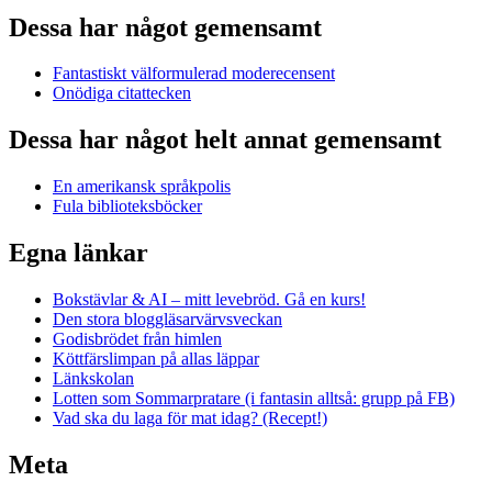
Dessa har något gemensamt
Fantastiskt välformulerad moderecensent
Onödiga citattecken
Dessa har något helt annat gemensamt
En amerikansk språkpolis
Fula biblioteksböcker
Egna länkar
Bokstävlar & AI – mitt levebröd. Gå en kurs!
Den stora bloggläsarvärvsveckan
Godisbrödet från himlen
Köttfärslimpan på allas läppar
Länkskolan
Lotten som Sommarpratare (i fantasin alltså: grupp på FB)
Vad ska du laga för mat idag? (Recept!)
Meta