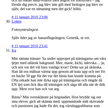
och till niklas naturvetaren med ångest för fotosyntes – jag
förstår dig precis. jag blev inte gift med biologen jag blev en
själv, det var en utmaning men det gick! höhö.
#
11 januari 2010 23:06
Lotten
Fotosyntesångest.
Själv lider jag av bananflugeångest. Genetik, ni vet.
#
11 januari 2010 23:41
Ica
Min sämsta tränare: Sa under uppropet på träningarna om våra
tjejer med utlänsk bakgrund: Mee, marie, kicki, talevska… ja,
och sen var det väl bara vanliga kvar? Detta sas på skånska.
Han lät oss målisar värma upp genom att kuta upp och ner för
en backe 50 ggr för det var det bästa han kunde komma på.
Ofta orkade han inte dyka upp på träningarna och ringde då
EN tjej som fick åka till träningen och säga till alla när de dök
upp. Mest svor han och var arg.
Bästa? Min svensklärare på högstadiet. Hon brydde sig om
sina elever, gick att skämta med, uppmuntrade mitt skrivande
och passionen jag hade för det, tog värstinggrabbarna som