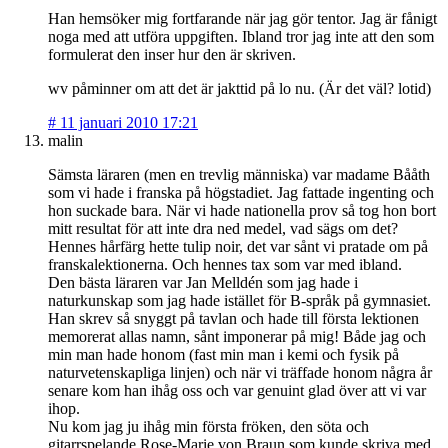
Han hemsöker mig fortfarande när jag gör tentor. Jag är fånigt
noga med att utföra uppgiften. Ibland tror jag inte att den som
formulerat den inser hur den är skriven.
wv påminner om att det är jakttid på lo nu. (Är det väl? lotid)
#
11 januari 2010 17:21
malin
Sämsta läraren (men en trevlig människa) var madame Bååth
som vi hade i franska på högstadiet. Jag fattade ingenting och
hon suckade bara. När vi hade nationella prov så tog hon bort
mitt resultat för att inte dra ned medel, vad sägs om det?
Hennes hårfärg hette tulip noir, det var sånt vi pratade om på
franskalektionerna. Och hennes tax som var med ibland.
Den bästa läraren var Jan Melldén som jag hade i
naturkunskap som jag hade istället för B-språk på gymnasiet.
Han skrev så snyggt på tavlan och hade till första lektionen
memorerat allas namn, sånt imponerar på mig! Både jag och
min man hade honom (fast min man i kemi och fysik på
naturvetenskapliga linjen) och när vi träffade honom några år
senare kom han ihåg oss och var genuint glad över att vi var
ihop.
Nu kom jag ju ihåg min första fröken, den söta och
gitarrspelande Rose-Marie von Braun som kunde skriva med