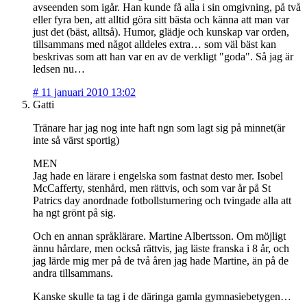
avseenden som igår. Han kunde få alla i sin omgivning, på två
eller fyra ben, att alltid göra sitt bästa och känna att man var
just det (bäst, alltså). Humor, glädje och kunskap var orden,
tillsammans med något alldeles extra… som väl bäst kan
beskrivas som att han var en av de verkligt "goda". Så jag är
ledsen nu…
#
11 januari 2010 13:02
Gatti
Tränare har jag nog inte haft ngn som lagt sig på minnet(är
inte så värst sportig)
MEN
Jag hade en lärare i engelska som fastnat desto mer. Isobel
McCafferty, stenhård, men rättvis, och som var år på St
Patrics day anordnade fotbollsturnering och tvingade alla att
ha ngt grönt på sig.
Och en annan språklärare. Martine Albertsson. Om möjligt
ännu hårdare, men också rättvis, jag läste franska i 8 år, och
jag lärde mig mer på de två åren jag hade Martine, än på de
andra tillsammans.
Kanske skulle ta tag i de däringa gamla gymnasiebetygen…