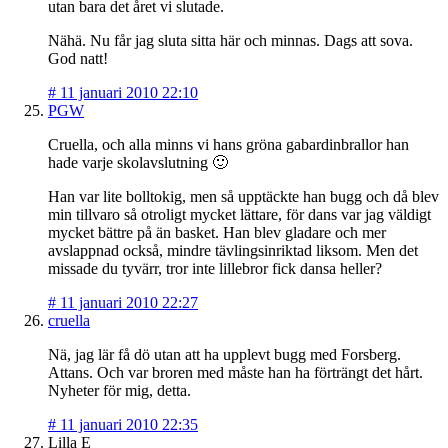
utan bara det året vi slutade.
Nähä. Nu får jag sluta sitta här och minnas. Dags att sova.
God natt!
#
11 januari 2010 22:10
PGW
Cruella, och alla minns vi hans gröna gabardinbrallor han
hade varje skolavslutning 🙂
Han var lite bolltokig, men så upptäckte han bugg och då blev
min tillvaro så otroligt mycket lättare, för dans var jag väldigt
mycket bättre på än basket. Han blev gladare och mer
avslappnad också, mindre tävlingsinriktad liksom. Men det
missade du tyvärr, tror inte lillebror fick dansa heller?
#
11 januari 2010 22:27
cruella
Nä, jag lär få dö utan att ha upplevt bugg med Forsberg.
Attans. Och var broren med måste han ha förträngt det hårt.
Nyheter för mig, detta.
#
11 januari 2010 22:35
Lilla E