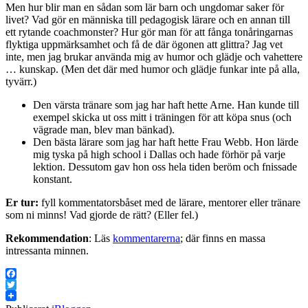
Men hur blir man en sådan som lär barn och ungdomar saker för
livet? Vad gör en människa till pedagogisk lärare och en annan till
ett rytande coachmonster? Hur gör man för att fånga tonåringarnas
flyktiga uppmärksamhet och få de där ögonen att glittra? Jag vet
inte, men jag brukar använda mig av humor och glädje och vahettere
… kunskap. (Men det där med humor och glädje funkar inte på alla,
tyvärr.)
Den värsta tränare som jag har haft hette Arne. Han kunde till
exempel skicka ut oss mitt i träningen för att köpa snus (och
vägrade man, blev man bänkad).
Den bästa lärare som jag har haft hette Frau Webb. Hon lärde
mig tyska på high school i Dallas och hade förhör på varje
lektion. Dessutom gav hon oss hela tiden beröm och fnissade
konstant.
Er tur:
fyll kommentatorsbåset med de lärare, mentorer eller tränare
som ni minns! Vad gjorde de rätt? (Eller fel.)
Rekommendation
: Läs
kommentarerna
; där finns en massa
intressanta minnen.
Facebook
Twitter