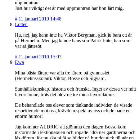
uppmuntran.
Just hur viktigt det är med uppmuntran har hon lärt mig.
#
11 januari 2010 14:48
Lotten
Ha, nej, jag hann inte ha Viktor Bergman, gick ju bara ett år
på Hermelin. Men jag kände hans son Patrik liiite, han som
var så jättesöt.
#
11 januari 2010 15:07
Ewa
Mina bästa lärare var alla tre lärare på gymnasiet
(Hermelinsskolan): Viktor, Bosse och Sigvard.
Samhällskunskap, historia och franska. Inget av dessa var mitt
favoritämne, trots det blev de tre mina favoritlärare.
De behandlade oss elever som tänkande individer, de visade
respekterade mot oss, krävde respekt av oss och de hade en
enorm humor!
Jag kommer ALDRIG att glömma den dagen Bosse kom
instormade i lektionssalen och ropade "dra ner gardinerna och
lås dörren, för nu ska ni få se bilder på hur det gick till när en