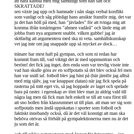
att bara käbbla med mig samtidigt som han satt och
SKRATTADE!
sen växte jag upp och hamnade i nån slags verbal konflikt
som vanligt och såg plötsligt hans ansikte framför mig. det var
ju det han höll på med, han "jävlades" för att tvinga mig att
komma ifrån tonåringens "ahmen vadårå" och lärde mig att
jobba fram nya argument snabbt. vilken gubbe! jag är
skitfarlig att argumentera med ska ni veta. samhällskunskap
vet jag inte om jag snappade upp så mycket av dock…
tränare har mest haft på gympan, och som ni redan har
kommit fram till, vad viktigt det är med uppmuntran och
beröm! det fick jag inget, den enda som var trevlig visste inte
vad han skulle göra av en soffpotatis så det blev också fel men
han var snäll iaf. fotboll blev jag bäst på (här jämför jag alltså
med mig själv, jag var knappast zlatan) när jag fick spela på
rasterna på mitt eget vis, så jag hoppade av laget och spelade
bara på raster. i egenskap av tönt blev man ju aldrig vald till
några lag men då fick man helt enkelt se till att vara först till
att sno bollen från klassrummet ut till plan. att man ser sig som
soffpotatis men ändå uppskattas i sporter som fotboll och
faktiskt innebandy också, då är det väl konstigt att man ska
behöva otrivas så förbålt på gympalektionerna men nu är det
ju som det är.