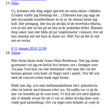
Dina
Uj, kommer inte ihåg något specielt om mina lärare i dåtiden.
(Undrar varför jag förträngt det…) Däremot kan jag säga att
min nuvarande konditorlärare är en av de sämsta lärare jag
haft. Inte pedagog, inte bra på att lära ut de teoretiska bitarna,
och tyvärr inte så bra på att lära ut de praktiska heller. Blandar
ihop saker, kan inte hålla pli på 'ungdomarna' i klassen, tror att
han skämtar när det bara är dumt osv. Blä! Tur att det är slut
om en vecka.
#
11 januari 2010 22:09
Sanna
Min första lärare hette Anna-Stina Bertilsson. När jag slutat
gymnasiet var jag ett halvår hos hennes son i Stuttgart som
Au-pair. Fast hon var inte inblandad i det utan där var det
hennes granne som hade ett finger med i spelet. Tror till och
med att cancern redan hade tagit henne.
Både min låg- och min mellanstadielärare blev sjuksrkivna
efter ett halvår med klassen efter oss. Så snälla var vi att de
inte var beredda på de som kom. Vi fick till och med diplom
när vi slutade sexan för att vi var en sådan trevlig klass som
viade gott kamratskap. Det var inget som delades ut varje år