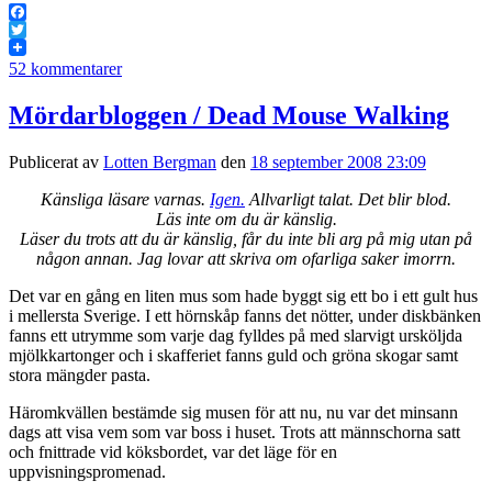
Facebook
Twitter
52 kommentarer
Mördarbloggen / Dead Mouse Walking
Publicerat av
Lotten Bergman
den
18 september 2008 23:09
Känsliga läsare varnas.
Igen.
Allvarligt talat. Det blir blod.
Läs inte om du är känslig.
Läser du trots att du är känslig, får du inte bli arg på mig utan på
någon annan. Jag lovar att skriva om ofarliga saker imorrn.
Det var en gång en liten mus som hade byggt sig ett bo i ett gult hus
i mellersta Sverige. I ett hörnskåp fanns det nötter, under diskbänken
fanns ett utrymme som varje dag fylldes på med slarvigt ursköljda
mjölkkartonger och i skafferiet fanns guld och gröna skogar samt
stora mängder pasta.
Häromkvällen bestämde sig musen för att nu, nu var det minsann
dags att visa vem som var boss i huset. Trots att männschorna satt
och fnittrade vid köksbordet, var det läge för en
uppvisningspromenad.