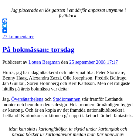
Jag placerade en lös gatsten i ett därför anpassat utrymme i
flyttblock.
Facebook
Twitter
27 kommentarer
På bokmässan: torsdag
Publicerat av
Lotten Bergman
den
25 september 2008 17:17
Hurra, jag har idag attackerat och intervjuat bl.a. Peter Stormare,
Benny Haag, Alexandra Zazzi, Olle Josephson, Fredrik Belfrage,
Jan Guillou, Sören Holmberg och Bert Karlsson. Men det roligaste
hittills på årets bokmässa var detta:
Jag,
Översättarhelena
och
Studiomannen
står framför Lettlands
monter och beundrar deras design. Hela montern är nämligen byggd
av kartong. Och är en kopia av det framtida nationalbiblioteket i
Lettland! Kartonkonstruktionen går upp i taket och är helt fantastisk.
Man kan sitta i kartongfåtöljer, ta skydd under kartongtak och
plocka böcker ur kartonghyllor medan man blir upplyst av