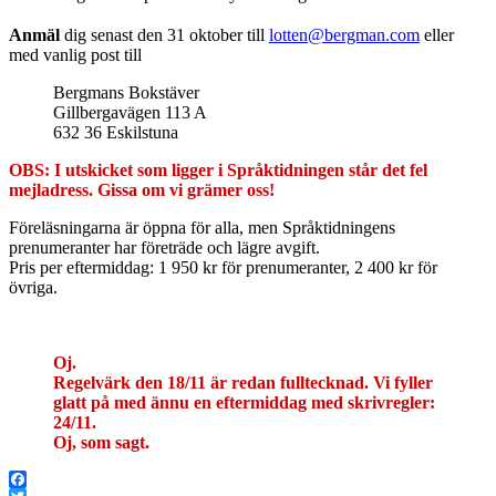
Anmäl
dig senast den 31 oktober till
lotten@bergman.com
eller
med vanlig post till
Bergmans Bokstäver
Gillbergavägen 113 A
632 36 Eskilstuna
OBS: I utskicket som ligger i Språktidningen står det fel
mejladress. Gissa om vi grämer oss!
Föreläsningarna är öppna för alla, men Språktidningens
prenumeranter har företräde och lägre avgift.
Pris per eftermiddag: 1 950 kr för prenumeranter, 2 400 kr för
övriga.
Oj.
Regelvärk den 18/11 är redan fulltecknad. Vi fyller
glatt på med ännu en eftermiddag med skrivregler:
24/11.
Oj, som sagt.