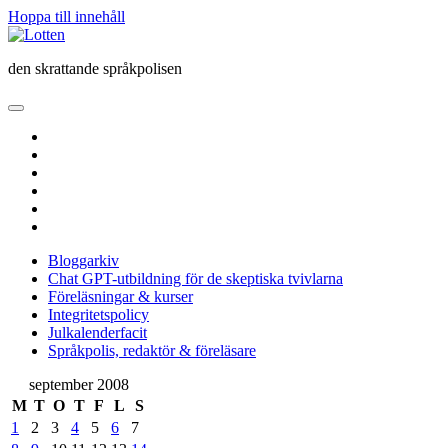
Hoppa till innehåll
Lotten
den skrattande språkpolisen
öppna
primär
twitter
meny
facebook
instagram
linkedin
rss
e-
post
Bloggarkiv
Chat GPT-utbildning för de skeptiska tvivlarna
Föreläsningar & kurser
Integritetspolicy
Julkalenderfacit
Språkpolis, redaktör & föreläsare
Sidopanel
september 2008
M
T
O
T
F
L
S
1
2
3
4
5
6
7