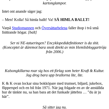
kartonglampor.
Intet ont anande säger jag:
– Men! Kolla! Så himla ballt! Va!
SÅ HIMLA BALLT!
Varpå
Studiomannen
och
Översättarhelena
faller ihop i två små
fnittrande högar.
[balt]
Ser ni NE-tatueringen? Encyklopedidefinitioner is da shit.
(Konceptet är däremot bara snott direkt av min Hemlisbloggartröja
från 2006.)
Kalsongkillarna roar sig hos ett förlag som heter Kraft & Kultur.
Jag drog bara upp brallorna lite, lite.
K & K ovan lockar sina bokköpare med trumset, biljard, jukebox,
flipperspel och en bil från 1971. När jag frågade en av de anställda
hur de tänkte nu, sa han bara att det funkade jättebra … ”du är ju
här”.
Så sitter jag nu.