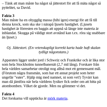
– Tänk att man måste ha något så jättestort för att få mäta något så
pyttelitet, sa David.
Fakta 3
Man måste ha en ohygglig massa (hihi igen) energi för att få till
denna krock, som ska ske i närapå ljusets hastighet. (Ljusets
hastighet är förresten en baggis att uppnå så länge inte materia är
inblandat. Skugga på väldigt stort avstånd kan t.ex. röra sig snabbare
än ljuset.)
Oj. Jättestort. (En vetenskapligt korrekt karta hade haft skalan
tydligt någonstans.)
Apparaten ligger under jord i Schweiz och Frankrike och är lika stor
som hela Stockholms tunnelbanenät (2,7 mil lång). Forskare från
hela världen samarbetar otroligt nog alltså mot ett gemensamt mål.
(Förutom några fransmän, som har ett annat projekt som heter
ungefär ”eater”. Hjälp mig med namnet, ni som vet!) Tyvärr kan
man då jämföra när hela världens fysiker fick order om att hitta på
atombomben. Vilket de gjorde. Men nu glömmer vi det.
Fakta 4
Det forskarna vill upptäcka är
mörk materia
.