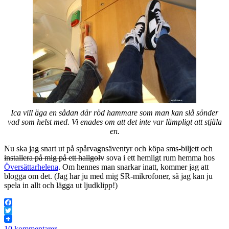
Ica vill äga en sådan där röd hammare som man kan slå sönder
vad som helst med. Vi enades om att det inte var lämpligt att stjäla
en.
Nu ska jag snart ut på spårvagnsäventyr och köpa sms-biljett och
installera på mig på ett hallgolv
sova i ett hemligt rum hemma hos
Översättarhelena
. Om hennes man snarkar inatt, kommer jag att
blogga om det. (Jag har ju med mig SR-mikrofoner, så jag kan ju
spela in allt och lägga ut ljudklipp!)
Facebook
Twitter
10 kommentarer