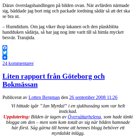
Därav överslagshandlingen på bilden ovan. När avfärden närmade
sig, bäddade jag bort mig och packade iordning sådär så att det ska
se bra ut.
– Humdidum. Om jag viker ihop lakanen och den plaskblöta
handduken sådärja, så har jag nog inte varit till så himla mycket
besvär. Trarajida.
Facebook
Twitter
24 kommentarer
Liten rapport från Göteborg och
Bokmässan
Publicerat av
Lotten Bergman
den
26 september 2008 11:26
Vi hittade igår ”Jan Myrdal” i en sjukhussäng som var helt
instickad.
Uppdatering:
Bilden är tagen av
Översättarhelena,
som hade tänkt
blogga om den – men som kom totalt av sig när bilden hamnade
här först. Säg gärna till henne att hennes blogg behöver ett
myrdalskt inlägg.