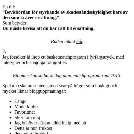
En till:
”Bevisbördan för styrkande av skadeståndsskyldighet bärs av
den som kräver ersättning.”
Som betyder:
Du måste bevisa att du har rätt till ersättning.
Bilden hittad
här
.
2.
Jag försöker få ihop ett basketmatchprogram i fyrfärgstryck, med
intervjuer och snajdiga fotografier.
Ett amerikanskt basketlag utan matchprogram runt 1915.
Spelarna ska presenteras med svar på frågor som i mångt och
mycket liknar blogguppmaningar:
Längd
Moderklubb
Favoritmat
Skryt om mig
Jag behöver nästan alltid hjälp med att
Detta är min frukost
Personlig förebild