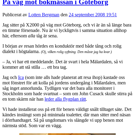
På väg mot bokmässan i Göteborg
Publicerat av
Lotten Bergman
den
24 september 2008 19:51
Jag sitter på X2000 på väg mot Göteborg, och vi är än så länge bara
en timme försenade. Nu är vi lyckligtvis i samma situation allihop
här, eftersom
alla
tåg är sena.
I början av resan hördes en konduktör med både tång och rolig
dialekt i högtalarna.
(Oj, vilken rolig syftning. Den måste jag ha kvar.)
– Ja, vi har ett meddelande. Det är svart i hela Mälardalen, så vi
kommer att stå stilla … ett bra tag.
Jag och
Ica
(som inte alls hade planerat att resa ihop) kastade oss
mot fönstret för att kolla på jordens undergång i Mälardalen, men
såg inget annorlunda. Tydligen var det bara alla monitorer i
Stockholm som hade svartnat – som om John Cusack skulle stirra på
en tom skärm när han
leder alla flygplan rätt
.
Vi hade installerat oss på ett för benen väldigt snålt tilltaget säte. Det
kändes instängt som på minimala toaletter, där man sitter med näsan
i dörrhandtaget. Så på ungdomars vis slängde vi upp benen mot
närmsta stöd. Som var en vägg.