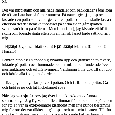
Så.
Det var hippietajm och alla hade sandaler och batikkläder sådär som
de nästan bara har på filmer numera. På natten gick jag upp och
kissade i en potta som verkligen var en potta som man skulle kissa i
eftersom det där hemska utedasset på andra sidan gårdsplanen
svalde små barn på nätterna. Men hu och hej, jag kissade ett blått
skum och började gråta eftersom en hemsk farsot hade satt klorna i
mig.
– Hjäälp! Jag kissar blått skum! Hjäääääälp! Mamma!!! Pappa!!!
Hjääälp!
Femton hippiesar släpade sig yrvakna upp och granskade mitt verk,
luktade på pottan och hummade och mumlade och funderade över
njurfunktioner och giftiga svampar. Värdinnan Irina dök till slut upp
och körde alla i säng med orden:
– Tsst, jag har lagt skurpulver i pottan. Och i alla andra pottor. Gå
och lägg er nu och låt flickebarnet sova.
När jag var sju år
, sov jag över i min klasskompis Annas
sommarstuga. Jag låg vaken i flera timmar från klockan tre på natten
för att jag var så exploderande kissnödig men inte kunde bestämma
mig för om det var tillåtet att gå upp – och ut – mitt i natten. Till slut
smög jag i gryningen upp och kissade hukande bakom huset och