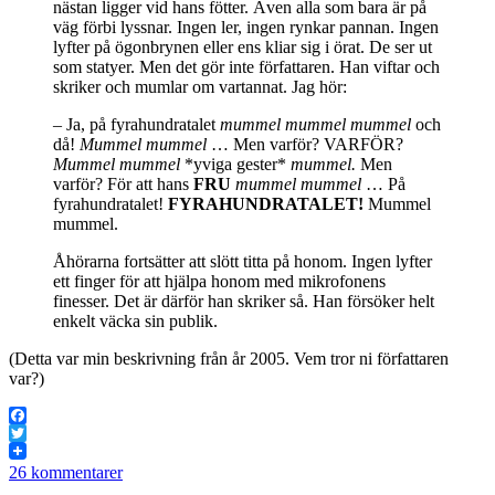
nästan ligger vid hans fötter. Även alla som bara är på
väg förbi lyssnar. Ingen ler, ingen rynkar pannan. Ingen
lyfter på ögonbrynen eller ens kliar sig i örat. De ser ut
som statyer. Men det gör inte författaren. Han viftar och
skriker och mumlar om vartannat. Jag hör:
– Ja, på fyrahundratalet
mummel mummel mummel
och
då!
Mummel mummel
… Men varför? VARFÖR?
Mummel mummel
*yviga gester*
mummel.
Men
varför? För att hans
FRU
mummel mummel
… På
fyrahundratalet!
FYRAHUNDRATALET!
Mummel
mummel.
Åhörarna fortsätter att slött titta på honom. Ingen lyfter
ett finger för att hjälpa honom med mikrofonens
finesser. Det är därför han skriker så. Han försöker helt
enkelt väcka sin publik.
(Detta var min beskrivning från år 2005. Vem tror ni författaren
var?)
Facebook
Twitter
26 kommentarer