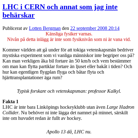
LHC i CERN och annat som jag inte
behärskar
Publicerat av
Lotten Bergman
den
22 september 2008 20:14
Känsliga fysiker varnas.
Nivån på detta inlägg är inte som fysiknivån som ni är vana vid.
Kommer världen att gå under för att tokiga vetenskapsmän bedriver
mystiska experiment som vi vanliga människor inte begriper oss på?
Kan man verkligen åka bil fortare än 50 km/h och vem bestämmer
om man kan flytta partiklar fortare än ljuset eller bakåt i tiden? Och
hur kan egentligen flygplan flyga och båtar flyta och
hjärttransplantationer äga rum?
Typisk forskare och vetenskapsman: professor Kalkyl.
Fakta 1
LHC är inte bara Linköpings hockeyklubb utan även
Large Hadron
Collider
. Nu behöver ni inte lägga det namnet på minnet, särskilt
inte om huvudet redan är fullt av hockey.
Apollo 13 då, LHC nu.