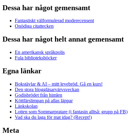
Dessa har något gemensamt
Fantastiskt välformulerad moderecensent
Onödiga citattecken
Dessa har något helt annat gemensamt
En amerikansk språkpolis
Fula biblioteksböcker
Egna länkar
Bokstävlar & AI – mitt levebröd. Gå en kurs!
Den stora bloggläsarvärvsveckan
Godisbrödet från himlen
Köttfärslimpan på allas läppar
Länkskolan
Lotten som Sommarpratare (i fantasin alltså: grupp på FB)
Vad ska du laga för mat idag? (Recept!)
Meta