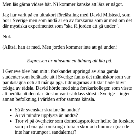
Men läs gärna vidare här. Ni kommer kanske att lära er något.
Jag har varit på en ultrakort föreläsning med David Milstead, som
bor i Sverige men som ändå är en av forskarna som är med om det
där mystiska experimentet som ”ska få jorden att gå under”.
Not.
(Alltså, han är med. Men jorden kommer inte att gå under.)
Expressen är minsann en tidning att lita på.
I Geneve blev han mitt i forskandet uppringd av sina gamla
studenter som berättade att i Sverige fanns det människor som var
panikslagna och att många pga. tidningarnas artiklar hade blivit
tokiga av rädsla. David hörde med sina forskarkolleger, som visste
att berätta att den där rädslan var i särklass störst i Sverige – ingen
annan befolkning i världen erfor samma känsla.
Så är svenskar skrajare än andra?
Är vi mindre upplysta än andra?
Tror vi på överheter som domedagsprofeter hellre än forskare,
som ju bara går omkring i foträta skor och hummar (när de
inte har strumpor i sandalerna)?