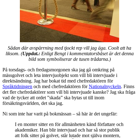
Sådan där avspärrning med tjockt rep vill jag äga. Coolt att ha
liksom. (
Uppdat.:
Enligt Bengt i kommentatorsbåset är det denna
bild som symboliserar de tusen trådarna.)
På torsdags- och fredagsmorgonen ska jag gå omkring på
mässgolvet och leta intervjuobjekt som vill bli intervjuade i
direktsändning. Jag har bokat tid med chefredaktören för
Språktidningen
och med chefredaktören för
Nationalnyckeln
. Finns
det fler chefredaktörer som vill bli intervjuade kanske? Jag ska fråga
vad de tycker att ordet ”skada” ska bytas ut till inom
försäkringsvärlden, det ska jag.
Ni som inte har varit på bokmässan – så här är det ungefär:
I en monter sitter en för allmänheten känd författare och
akademiker. Han blir intervjuad och har så stor publik
att folk sitter på golvet, står lutade mot själva montern,