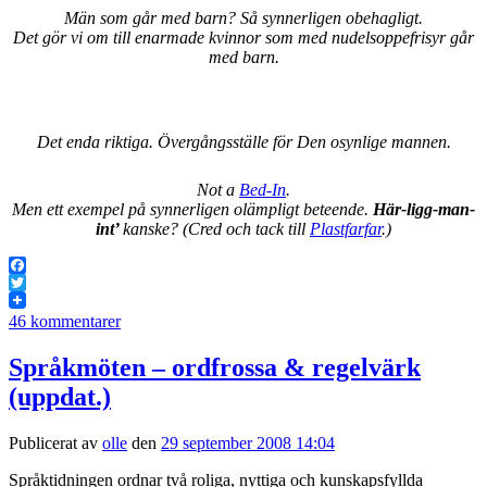
Män som går med barn? Så synnerligen obehagligt.
Det gör vi om till enarmade kvinnor som med nudelsoppefrisyr går
med barn.
Det enda riktiga. Övergångsställe för Den osynlige mannen.
Not a
Bed-In
.
Men ett exempel på synnerligen olämpligt beteende.
Här-ligg-man-
int’
kanske? (Cred och tack till
Plastfarfar
.)
Facebook
Twitter
46 kommentarer
Språkmöten – ordfrossa & regelvärk
(uppdat.)
Publicerat av
olle
den
29 september 2008 14:04
Språktidningen ordnar två roliga, nyttiga och kunskapsfyllda