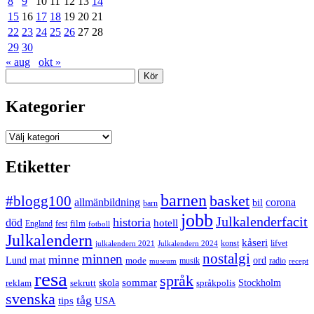
8
9
10
11
12
13
14
15
16
17
18
19
20
21
22
23
24
25
26
27
28
29
30
« aug
okt »
Sök
Kategorier
Kategorier
Etiketter
barnen
#blogg100
basket
allmänbildning
corona
bil
barn
jobb
Julkalenderfacit
historia
död
hotell
England
fest
film
fotboll
Julkalendern
kåseri
julkalendern 2021
Julkalendern 2024
konst
lifvet
nostalgi
minnen
minne
mat
Lund
mode
ord
musik
radio
museum
recept
resa
språk
sommar
reklam
sekrutt
skola
språkpolis
Stockholm
svenska
tåg
USA
tips