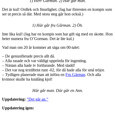
1) Herr Gårman. 2) Här går man.
Det är kul! Ordlek och finurlighet. (Jag har förresten en kompis som
ser ut precis så där. Med stora steg går hon också.)
1) Här går fru Gårman. 2) Öh.
Inte lika kul! (Jag har en kompis som har gift sig med en skotte. Hon
heter numera fru O’Gorman. Det är lite kul.)
Vad man om 20 år kommer att säga om 00-talet:
– De genusifierade precis allt då.
– Alla rasade och var väldigt upprörda för ingenting.
– Nästan alla hade tv fortfarande. Med sladd!
– Det var nog textilbrist runt -02, för då hade alla för små tröjor.
– Tydligen planerade man att införa en
Fru Gårman
. Och alla
kvinnor skulle ha knälång kjol!
Här går man. Där går en Ann.
Uppdatering:
”Det går an.”
Uppdatering igen: