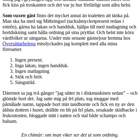
fick kiss på troskanten och det var ju hur förfärligt som allra helst.
Som
vuxen
gäst
finns det mycket annat än toaletten att tänka på.
Man ska ha med sig Mitbringsel (tacksåmycketpresent redan i
entrén), gärna ha lakan och handduk, hjälpa till med matlagning och
bortdukning samt hålla ordning på sina pryttlar. Och helst inte köra
värdfolket ur sängarna. Under min senaste gästsejour hemma hos
Översättarhelena
misslyckades jag komplett med alla mina
föresatser.
Ingen present.
Inga lakan, ingen handduk.
Ingen matlagning
Stök och bröt.
Sängstöld.
Däremot sa jag två gånger ”jag sätter in i diskmaskinen sedan” – och
glömde bort det. Jag satte mig på fel plats, tog muggar med
påmålade namn, tappade bort min tandborste och fick en ny av den
äldsta dottern i huset, drällde en bh på fel plats, orsakade skidbacke i
frukostosten, bloggade mitt i natten och stal både schampo och
balsam.
En chimär: om man viker ser det ut som ordning.