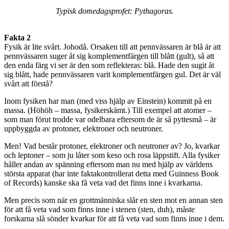
Typisk domedagsprofet: Pythagoras.
Fakta 2
Fysik är lite svårt. Johodå. Orsaken till att pennvässaren är blå är att
pennvässaren suger åt sig komplementfärgen till blått (gult), så att
den enda färg vi ser är den som reflekteras: blå. Hade den sugit åt
sig blått, hade pennvässaren varit komplementfärgen gul. Det är väl
svårt att förstå?
Inom fysiken har man (med viss hjälp av Einstein) kommit på en
massa. (Höhöh – massa, fysikerskämt.) Till exempel att atomer –
som man förut trodde var odelbara eftersom de är så pyttesmå – är
uppbyggda av protoner, elektroner och neutroner.
Men! Vad består protoner, elektroner och neutroner av? Jo, kvarkar
och leptoner – som ju låter som keso och rosa läppstift. Alla fysiker
håller andan av spänning eftersom man nu med hjälp av världens
största apparat (har inte faktakontrollerat detta med Guinness Book
of Records) kanske ska få veta vad det finns inne i kvarkarna.
Men precis som när en grottmänniska slår en sten mot en annan sten
för att få veta vad som finns inne i stenen (sten, duh), måste
forskarna slå sönder kvarkar för att få veta vad som finns inne i dem.