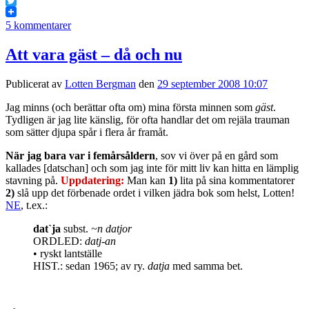
Facebook
Twitter
5 kommentarer
Att vara gäst – då och nu
Publicerat av
Lotten Bergman
den
29 september 2008 10:07
Jag minns (och berättar ofta om) mina första minnen som
gäst
.
Tydligen är jag lite känslig, för ofta handlar det om rejäla trauman
som sätter djupa spår i flera år framåt.
När jag bara var i femårsåldern
, sov vi över på en gård som
kallades [datschan] och som jag inte för mitt liv kan hitta en lämplig
stavning på.
Uppdatering:
Man kan
1)
lita på sina kommentatorer
2)
slå upp det förbenade ordet i vilken jädra bok som helst, Lotten!
NE
, t.ex.:
dat`ja
subst.
~n datjor
ORDLED:
datj-an
• ryskt lantställe
HIST.:
sedan 1965; av ry.
datja
med samma bet.