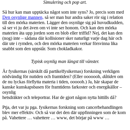
Simulering och pop art.
Så hur kan man upptäcka något som inte syns? Jo, precis som med
Den osynlige mannen,
så ser man hur andra saker rör sig i relation
till den mörka materien. Lägger den osynlige sig på huvudkudden,
så ser vi ju det även om vi inte ser honom. Och kan den mörka
materien äta upp jorden som en blob eller triffid? Nej, det kan den
(nog) inte – sådana där kollisioner sker naturligt varje dag här och
där ute i rymden, och den mörka materien verkar försvinna lika
snabbt som den uppstår. Som chokladkakor.
Typisk osynlig man längst till vänster.
Är fysikernas (särskilt då partikelfysikernas) forskning verkligen
nödvändig för nutiden och framtiden? (Eller ooooooh,
dåtiden
om
de nu lyckas förflytta materia i tiden, oooooh.) Ja, här skapar de
kanske kunskapsbasen för framtidens farkoster och energikällor –
osynlig
hetsdräkter och teleportrar. Har de gjort någon nytta hittills då?
Ptja, det var ju pga. fysikernas forskning som cancerbehandlingen
blev mer effektiv. Och så var det den där uppfinningen som de kom
på. Vahettere … vahettere … www, det börjar på www …