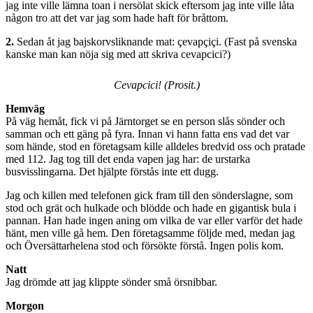
jag inte ville lämna toan i nersölat skick eftersom jag inte ville låta
någon tro att det var jag som hade haft för bråttom.
2.
Sedan åt jag bajskorvsliknande mat: çevapçiçi. (Fast på svenska
kanske man kan nöja sig med att skriva cevapcici?)
Cevapcici! (Prosit.)
Hemväg
På väg hemåt, fick vi på Järntorget se en person slås sönder och
samman och ett gäng på fyra. Innan vi hann fatta ens vad det var
som hände, stod en företagsam kille alldeles bredvid oss och pratade
med 112. Jag tog till det enda vapen jag har: de urstarka
busvisslingarna. Det hjälpte förstås inte ett dugg.
Jag och killen med telefonen gick fram till den sönderslagne, som
stod och grät och hulkade och blödde och hade en gigantisk bula i
pannan. Han hade ingen aning om vilka de var eller varför det hade
hänt, men ville gå hem. Den företagsamme följde med, medan jag
och Översättarhelena stod och försökte förstå. Ingen polis kom.
Natt
Jag drömde att jag klippte sönder små örsnibbar.
Morgon