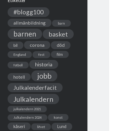
Etiketter
#blogg100
allmänbildning
barn
barnen
basket
corona
död
bil
film
England
fest
historia
fotboll
jobb
hotell
Julkalenderfacit
Julkalendern
julkalendern 2021
Julkalendern 2024
konst
kåseri
Lund
lifvet