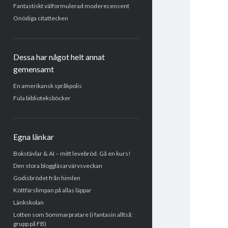
Fantastiskt välformulerad moderecensent
Onödiga citattecken
Dessa har något helt annat
gemensamt
En amerikansk språkpolis
Fula biblioteksböcker
Egna länkar
Bokstävlar & AI – mitt levebröd. Gå en kurs!
Den stora bloggläsarvärvsveckan
Godisbrödet från himlen
Köttfärslimpan på allas läppar
Länkskolan
Lotten som Sommarpratare (i fantasin alltså:
grupp på FB)