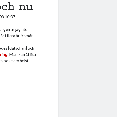
och nu
08 10:07
dligen är jag lite
r i flera år framåt.
lades [datschan] och
ing:
Man kan
1)
lita
ra bok som helst,