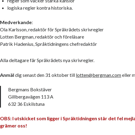
regler som väcker starka känslor
logiska regler kontra historiska.
Medverkande
:
Ola Karlsson, redaktör för Språkrådets skrivregler
Lotten Bergman, redaktör och föreläsare
Patrik Hadenius, Språktidningens chefredaktör
Alla deltagare får Språkrådets nya skrivregler.
Anmäl
dig senast den 31 oktober till
lotten@bergman.com
eller m
Bergmans Bokstäver
Gillbergavägen 113 A
632 36 Eskilstuna
OBS: I utskicket som ligger i Språktidningen står det fel mejl
grämer oss!