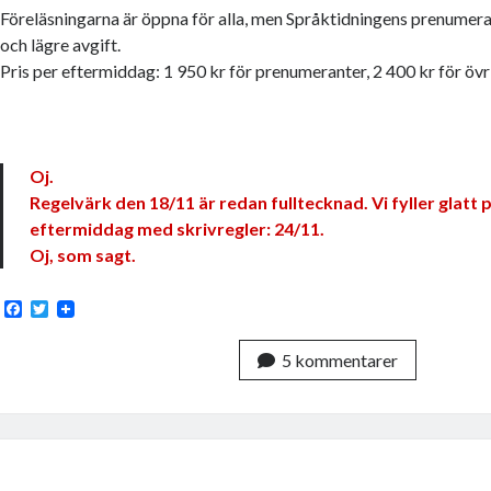
Föreläsningarna är öppna för alla, men Språktidningens prenumera
och lägre avgift.
Pris per eftermiddag: 1 950 kr för prenumeranter, 2 400 kr för övr
Oj.
Regelvärk den 18/11 är redan fulltecknad. Vi fyller glatt
eftermiddag med skrivregler: 24/11.
Oj, som sagt.
F
T
a
w
c
i
5 kommentarer
e
t
b
t
o
e
o
r
k