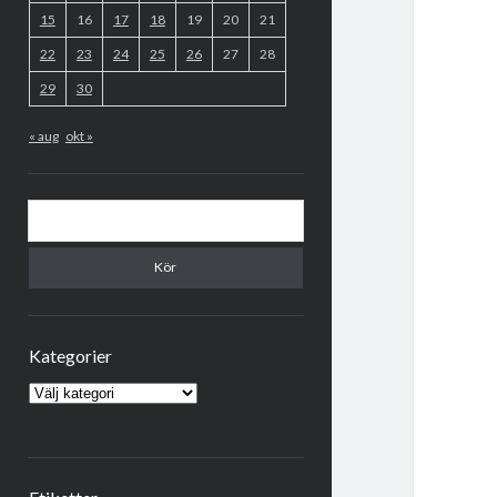
15
16
17
18
19
20
21
22
23
24
25
26
27
28
29
30
« aug
okt »
Sök
Kategorier
Kategorier