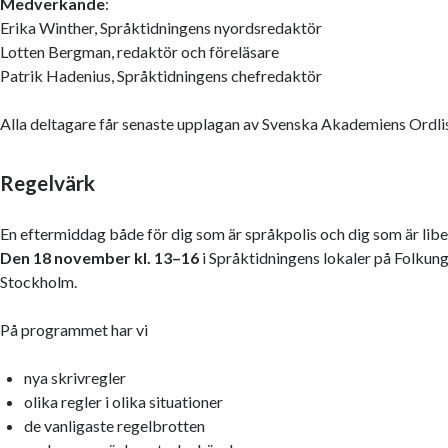
Medverkande
:
Erika Winther, Språktidningens nyordsredaktör
Lotten Bergman, redaktör och föreläsare
Patrik Hadenius, Språktidningens chefredaktör
Alla deltagare får senaste upplagan av Svenska Akademiens Ordli
Regelvärk
En eftermiddag både för dig som är språkpolis och dig som är libe
Den 18 november kl. 13–16
i Språktidningens lokaler på Folkun
Stockholm.
På programmet har vi
nya skrivregler
olika regler i olika situationer
de vanligaste regelbrotten