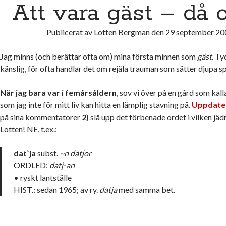
Att vara gäst – då 
Publicerat av
Lotten Bergman
den
29 september 20
Jag minns (och berättar ofta om) mina första minnen som
gäst
. Ty
känslig, för ofta handlar det om rejäla trauman som sätter djupa spå
När jag bara var i femårsåldern
, sov vi över på en gård som kal
som jag inte för mitt liv kan hitta en lämplig stavning på.
Uppdater
på sina kommentatorer
2)
slå upp det förbenade ordet i vilken jäd
Lotten!
NE
, t.ex.:
dat`ja
subst.
~n datjor
ORDLED:
datj-an
• ryskt lantställe
HIST.:
sedan 1965; av ry.
datja
med samma bet.