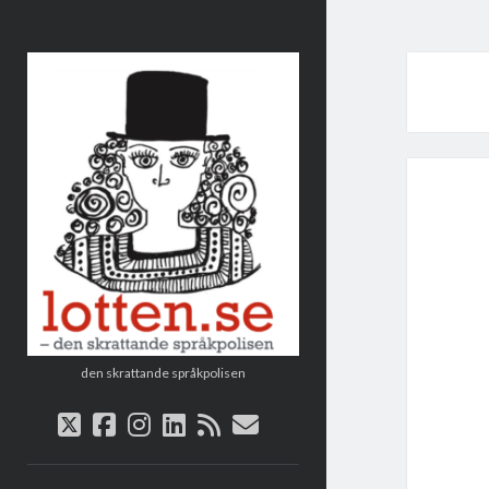
Lotten
den skrattande språkpolisen
twitter
facebook
instagram
linkedin
rss
e-
post