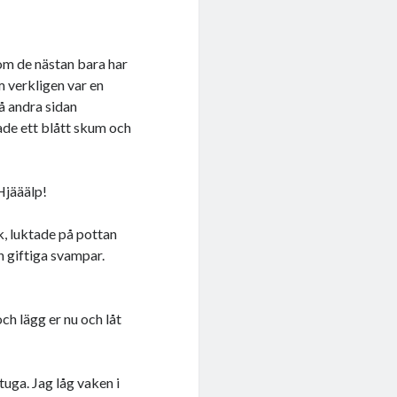
om de nästan bara har
m verkligen var en
å andra sidan
ade ett blått skum och
Hjääälp!
, luktade på pottan
 giftiga svampar.
och lägg er nu och låt
uga. Jag låg vaken i