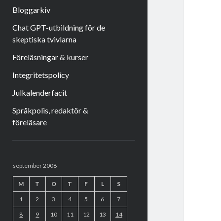
Bloggarkiv
Chat GPT-utbildning för de
skeptiska tvivlarna
Föreläsningar & kurser
Integritetspolicy
Julkalenderfacit
Språkpolis, redaktör &
föreläsare
Sidopanel
september 2008
M
T
O
T
F
L
S
1
2
3
4
5
6
7
8
9
10
11
12
13
14