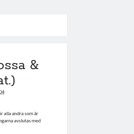
ossa &
t.)
04
r alla andra som är
ningarna avslutas med