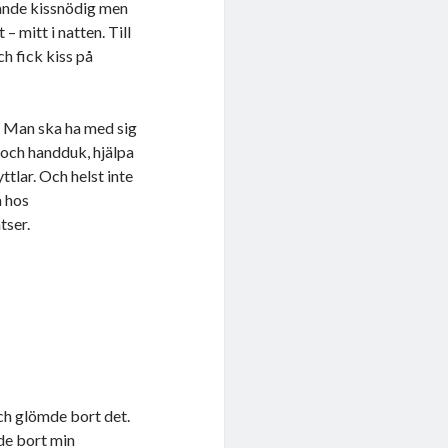
rande kissnödig men
– mitt i natten. Till
h fick kiss på
. Man ska ha med sig
 och handduk, hjälpa
tlar. Och helst inte
a hos
tser.
och glömde bort det.
de bort min