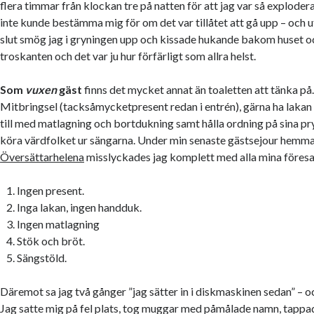
flera timmar från klockan tre på natten för att jag var så explode
inte kunde bestämma mig för om det var tillåtet att gå upp – och ut 
slut smög jag i gryningen upp och kissade hukande bakom huset oc
troskanten och det var ju hur förfärligt som allra helst.
Som
vuxen
gäst
finns det mycket annat än toaletten att tänka på
Mitbringsel (tacksåmycketpresent redan i entrén), gärna ha lakan
till med matlagning och bortdukning samt hålla ordning på sina pryt
köra värdfolket ur sängarna. Under min senaste gästsejour hemm
Översättarhelena
misslyckades jag komplett med alla mina föresa
Ingen present.
Inga lakan, ingen handduk.
Ingen matlagning
Stök och bröt.
Sängstöld.
Däremot sa jag två gånger ”jag sätter in i diskmaskinen sedan” – 
Jag satte mig på fel plats, tog muggar med påmålade namn, tappa