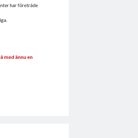
nter har företräde
iga.
 på med ännu en