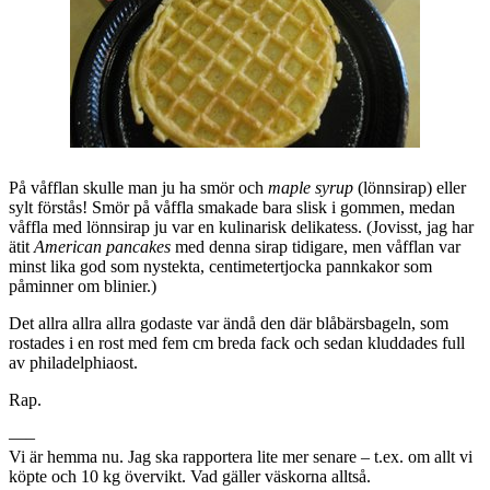
På våfflan skulle man ju ha smör och
maple syrup
(lönnsirap) eller
sylt förstås! Smör på våffla smakade bara slisk i gommen, medan
våffla med lönnsirap ju var en kulinarisk delikatess. (Jovisst, jag har
ätit
American pancakes
med denna sirap tidigare, men våfflan var
minst lika god som nystekta, centimetertjocka pannkakor som
påminner om blinier.)
Det allra allra allra godaste var ändå den där blåbärsbageln, som
rostades i en rost med fem cm breda fack och sedan kluddades full
av philadelphiaost.
Rap.
—–
Vi är hemma nu. Jag ska rapportera lite mer senare – t.ex. om allt vi
köpte och 10 kg övervikt. Vad gäller väskorna alltså.