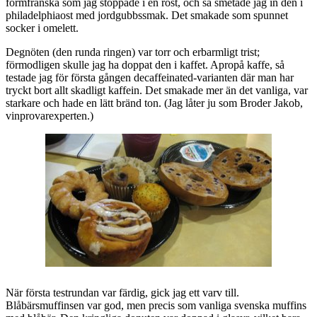
formfranska som jag stoppade i en rost, och så smetade jag in den i
philadelphiaost med jordgubbssmak. Det smakade som spunnet
socker i omelett.
Degnöten (den runda ringen) var torr och erbarmligt trist;
förmodligen skulle jag ha doppat den i kaffet. Apropå kaffe, så
testade jag för första gången decaffeinated-varianten där man har
tryckt bort allt skadligt kaffein. Det smakade mer än det vanliga, var
starkare och hade en lätt bränd ton. (Jag låter ju som Broder Jakob,
vinprovarexperten.)
När första testrundan var färdig, gick jag ett varv till.
Blåbärsmuffinsen var god, men precis som vanliga svenska muffins