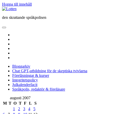
Hoppa till innehåll
Lotten
den skrattande språkpolisen
öppna
primär
twitter
meny
facebook
instagram
linkedin
rss
e-
post
Bloggarkiv
Chat GPT-utbildning för de skeptiska tvivlarna
Föreläsningar & kurser
Integritetspolicy
Julkalenderfacit
Språkpolis, redaktör & föreläsare
Sidopanel
augusti 2007
M
T
O
T
F
L
S
1
2
3
4
5