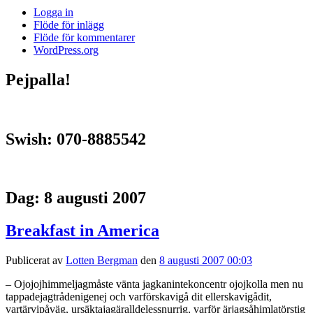
Logga in
Flöde för inlägg
Flöde för kommentarer
WordPress.org
Pejpalla!
Swish: 070-8885542
Dag:
8 augusti 2007
Breakfast in America
Publicerat av
Lotten Bergman
den
8 augusti 2007 00:03
– Ojojojhimmeljagmåste vänta jagkanintekoncentr ojojkolla men nu
tappadejagtrådenigenej och varförskavigå dit ellerskavigådit,
vartärvipåväg, ursäktajagäralldelessnurrig, varför ärjagsåhimlatörstig