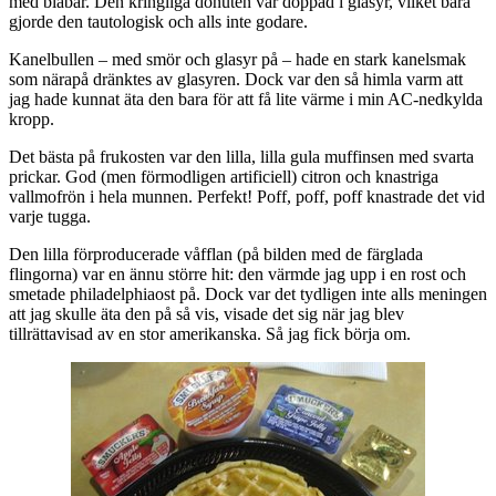
med blåbär. Den kringliga donuten var doppad i glasyr, vilket bara
gjorde den tautologisk och alls inte godare.
Kanelbullen – med smör och glasyr på – hade en stark kanelsmak
som närapå dränktes av glasyren. Dock var den så himla varm att
jag hade kunnat äta den bara för att få lite värme i min AC-nedkylda
kropp.
Det bästa på frukosten var den lilla, lilla gula muffinsen med svarta
prickar. God (men förmodligen artificiell) citron och knastriga
vallmofrön i hela munnen. Perfekt! Poff, poff, poff knastrade det vid
varje tugga.
Den lilla förproducerade våfflan (på bilden med de färglada
flingorna) var en ännu större hit: den värmde jag upp i en rost och
smetade philadelphiaost på. Dock var det tydligen inte alls meningen
att jag skulle äta den på så vis, visade det sig när jag blev
tillrättavisad av en stor amerikanska. Så jag fick börja om.