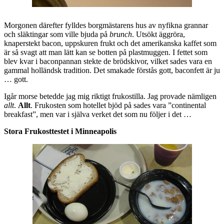
Morgonen därefter fylldes borgmästarens hus av nyfikna grannar
och släktingar som ville bjuda på
brunch
. Utsökt äggröra,
knaperstekt bacon, uppskuren frukt och det amerikanska kaffet som
är så svagt att man lätt kan se botten på plastmuggen. I fettet som
blev kvar i baconpannan stekte de brödskivor, vilket sades vara en
gammal holländsk tradition. Det smakade förstås gott, baconfett är ju
… gott.
Igår morse betedde jag mig riktigt frukostilla. Jag provade nämligen
allt
.
Allt
. Frukosten som hotellet bjöd på sades vara ”continental
breakfast”, men var i själva verket det som nu följer i det …
Stora Frukosttestet i Minneapolis