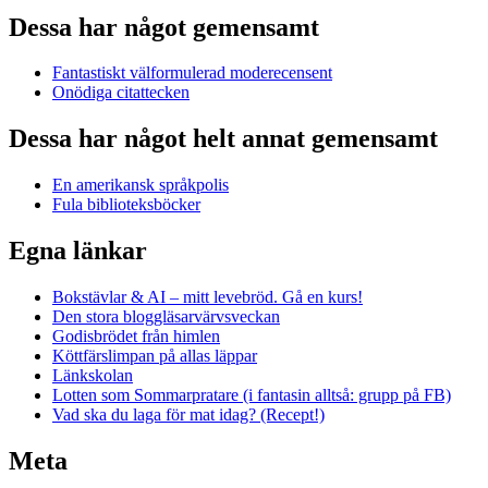
Dessa har något gemensamt
Fantastiskt välformulerad moderecensent
Onödiga citattecken
Dessa har något helt annat gemensamt
En amerikansk språkpolis
Fula biblioteksböcker
Egna länkar
Bokstävlar & AI – mitt levebröd. Gå en kurs!
Den stora bloggläsarvärvsveckan
Godisbrödet från himlen
Köttfärslimpan på allas läppar
Länkskolan
Lotten som Sommarpratare (i fantasin alltså: grupp på FB)
Vad ska du laga för mat idag? (Recept!)
Meta