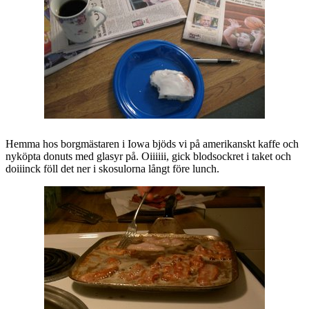
Hemma hos borgmästaren i Iowa bjöds vi på amerikanskt kaffe och
nyköpta donuts med glasyr på. Oiiiiii, gick blodsockret i taket och
doiiinck föll det ner i skosulorna långt före lunch.