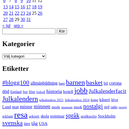
6
7
8
9
10
11
12
13
14
15
16
17
18
19
20
21
22
23
24
25
26
27
28
29
30
31
« jul
sep »
Sök
Kategorier
Kategorier
Etiketter
barnen
#blogg100
basket
allmänbildning
corona
bil
barn
jobb
Julkalenderfacit
historia
död
hotell
England
fest
film
fotboll
Julkalendern
kåseri
julkalendern 2021
Julkalendern 2024
konst
lifvet
nostalgi
minnen
minne
mat
Lund
mode
ord
musik
radio
museum
recept
resa
språk
sommar
reklam
sekrutt
skola
språkpolis
Stockholm
svenska
tåg
USA
tips