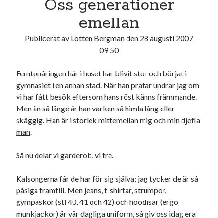
Oss generationer
20
21
22
23
24
25
26
emellan
27
28
29
30
31
Publicerat av
Lotten Bergman
den
28 augusti 2007
« jul
sep »
09:50
Femtonåringen här i huset har blivit stor och börjat i
Sök
gymnasiet i en annan stad. När han pratar undrar jag om
vi har fått besök eftersom hans röst känns främmande.
Men än så länge är han varken så himla lång eller
skäggig. Han är i storlek mittemellan mig och
min djefla
man
.
Kategorier
Så nu delar vi garderob, vi tre.
Kategorier
Kalsongerna får de har för sig själva; jag tycker de är så
påsiga framtill. Men jeans, t-shirtar, strumpor,
gympaskor (stl 40, 41 och 42) och hoodisar (ergo
Etiketter
munkjackor) är vår dagliga uniform, så giv oss idag era