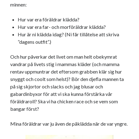
#blogg100
minnen:
allmänbildning
barn
barnen
basket
corona
Hur var era föräldrar klädda?
bil
Hur var era far- och morföräldrar klädda?
död
film
England
fest
fotboll
Hur är ni klädda idag? (Ni får tillåtelse att skriva
jobb
”dagens outfit”.)
historia
hotell
Julkalendern
Julkalenderfacit
Och hur påverkar det livet om man helt obekymrat
vandrar på livets stig i mammas kläder (och mamma
julkalendern 2021
Julkalendern 2024
konst
rentav uppmuntrar det eftersom grabben klär sig hur
minne
kåseri
mat
Lund
lifvet
snyggt och coolt som helst)? Bör den djefla mannen ta
minnen
på sig skjortor och slacks och jag blusar och
mode
musik
museum
gabardinbyxor för att vi ska kunna förstärka vår
nostalgi
ord
radio
recept
föräldraroll? Ska vi ha chicken race och se vem som
resa
bangar först?
skola
reklam
sekrutt
språk
Mina föräldrar var ju även de påklädda när de var yngre.
sommar
språkpolis
svenska
tåg
tips
Stockholm