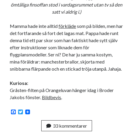
ömtåliga finsoffan stod i vardagsrummet utan tv så den
satt vi aldrig i.)
Mamma hade inte alltid
förkläde
som på bilden, men har
Swish: 070-8885542
det fortfarande så fort det lagas mat. Pappa hade runt
denna tid ett par skor som han faktiskt hade sytt själv
efter instruktioner som liknade dem för
flygplansmodeller. Ser ni? De har ju samma kostym,
mina föräldrar: manchesterbrallor, skjorta med
snibbarna flärpande och en stickad tröja utanpå. Jahaja.
Kuriosa:
Gråsten-filten på Orangeluvan hänger idag i Broder
Jakobs fönster.
Bildbevis
.
F
T
a
w
c
i
33 kommentarer
e
t
b
t