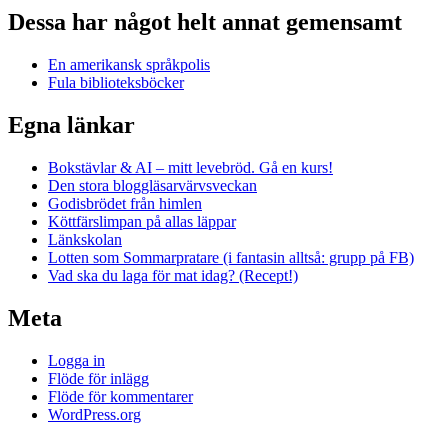
Dessa har något helt annat gemensamt
En amerikansk språkpolis
Fula biblioteksböcker
Egna länkar
Bokstävlar & AI – mitt levebröd. Gå en kurs!
Den stora bloggläsarvärvsveckan
Godisbrödet från himlen
Köttfärslimpan på allas läppar
Länkskolan
Lotten som Sommarpratare (i fantasin alltså: grupp på FB)
Vad ska du laga för mat idag? (Recept!)
Meta
Logga in
Flöde för inlägg
Flöde för kommentarer
WordPress.org