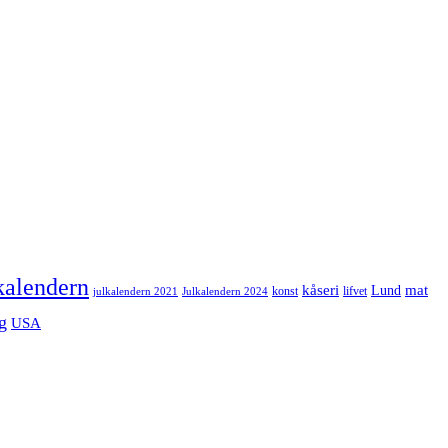
kalendern
mat
kåseri
Lund
julkalendern 2021
Julkalendern 2024
konst
lifvet
g
USA