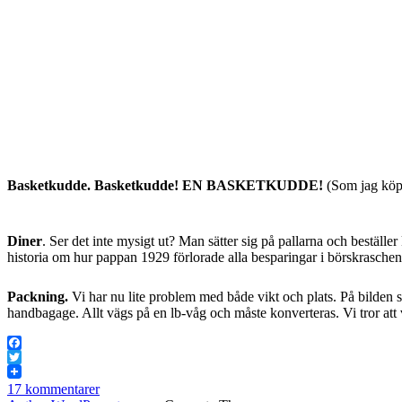
Basketkudde. Basketkudde! EN BASKETKUDDE!
(Som jag köp
Diner
. Ser det inte mysigt ut? Man sätter sig på pallarna och bestäl
historia om hur pappan 1929 förlorade alla besparingar i börskraschen
Packning.
Vi har nu lite problem med både vikt och plats. På bilden s
handbagage. Allt vägs på en lb-våg och måste konverteras. Vi tror att v
Facebook
Twitter
17 kommentarer