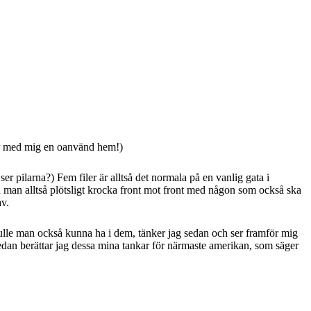
 har med mig en oanvänd hem!)
er pilarna?) Fem filer är alltså det normala på en vanlig gata i
 man alltså plötsligt krocka front mot front med någon som också ska
av.
skulle man också kunna ha i dem, tänker jag sedan och ser framför mig
an berättar jag dessa mina tankar för närmaste amerikan, som säger