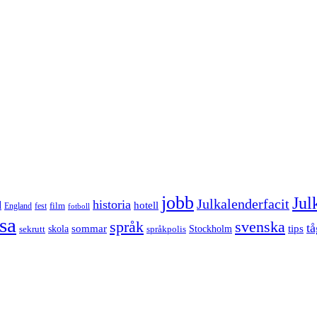
jobb
Jul
Julkalenderfacit
historia
d
hotell
England
fest
film
fotboll
sa
språk
svenska
tå
sommar
tips
sekrutt
skola
språkpolis
Stockholm