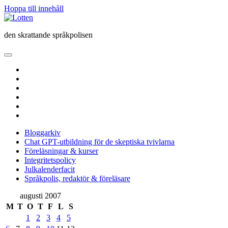
Hoppa till innehåll
Lotten
den skrattande språkpolisen
öppna
primär
twitter
meny
facebook
instagram
linkedin
rss
e-
post
Bloggarkiv
Chat GPT-utbildning för de skeptiska tvivlarna
Föreläsningar & kurser
Integritetspolicy
Julkalenderfacit
Språkpolis, redaktör & föreläsare
Sidopanel
augusti 2007
M
T
O
T
F
L
S
1
2
3
4
5