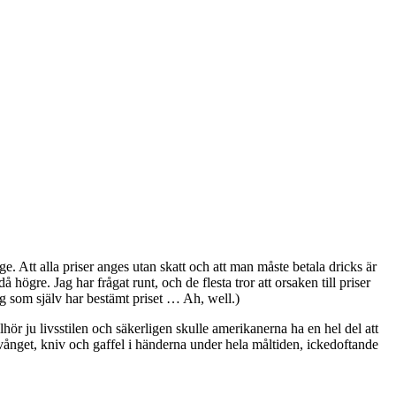
e. Att alla priser anges utan skatt och att man måste betala dricks är
ögre. Jag har frågat runt, och de flesta tror att orsaken till priser
etag som själv har bestämt priset … Ah, well.)
hör ju livsstilen och säkerligen skulle amerikanerna ha en hel del att
tvånget, kniv och gaffel i händerna under hela måltiden, ickedoftande