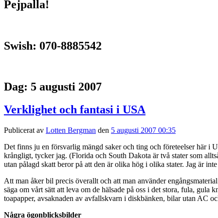
Pejpalla!
Swish: 070-8885542
Dag:
5 augusti 2007
Verklighet och fantasi i USA
Publicerat av
Lotten Bergman
den
5 augusti 2007 00:35
Det finns ju en försvarlig mängd saker och ting och företeelser här i U
krångligt, tycker jag. (Florida och South Dakota är två stater som allts
utan pålagd skatt beror på att den är olika hög i olika stater. Jag är in
Att man åker bil precis överallt och att man använder engångsmaterial ä
säga om vårt sätt att leva om de hälsade på oss i det stora, fula, gul
toapapper, avsaknaden av avfallskvarn i diskbänken, bilar utan AC oc
Några ögonblicksbilder