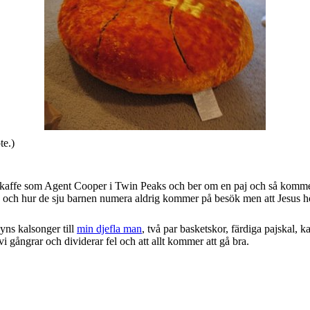
te.)
ler kaffe som Agent Cooper i Twin Peaks och ber om en paj och så kommer
 och hur de sju barnen numera aldrig kommer på besök men att Jesus hör
yns kalsonger till
min djefla man
, två par basketskor, färdiga pajskal,
i gångrar och dividerar fel och att allt kommer att gå bra.