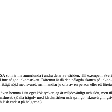
SA som är lite annorlunda i andra delar av världen. Till exempel i Sverig
å inte någon inkomstskatt. Däremot är då den pålagda skatten på inköp då h
te riktigt nöjd med svaret; man handlar ju ofta av en person eller ett för
ven hemma i sitt eget kök tycker jag är miljöovänligt och slött, men till
a knashuset. (Kalla trägolv med klackmärken och springor, skoavtagnings
h läsk endast på helgerna.)