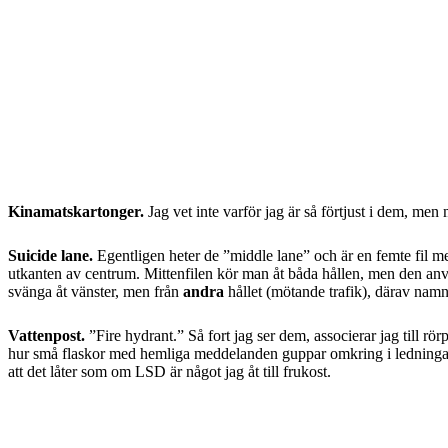
Kinamatskartonger.
Jag vet inte varför jag är så förtjust i dem, me
Suicide lane.
Egentligen heter de ”middle lane” och är en femte fil mel
utkanten av centrum. Mittenfilen kör man åt båda hållen, men den anv
svänga åt vänster, men från
andra
hållet (mötande trafik), därav namn
Vattenpost.
”Fire hydrant.” Så fort jag ser dem, associerar jag till 
hur små flaskor med hemliga meddelanden guppar omkring i ledningarn
att det låter som om LSD är något jag åt till frukost.