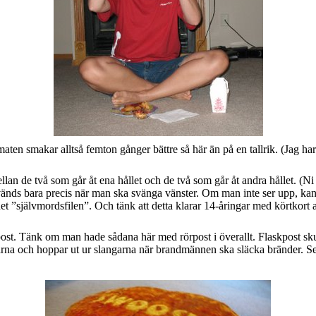
n maten smakar alltså femton gånger bättre så här än på en tallrik. (Jag
lan de två som går åt ena hållet och de två som går åt andra hållet. (Ni s
änds bara precis när man ska svänga vänster. Om man inte ser upp, kan
et ”självmordsfilen”. Och tänk att detta klarar 14-åringar med körtkort 
rörpost. Tänk om man hade sådana här med rörpost i överallt. Flaskpost 
a och hoppar ut ur slangarna när brandmännen ska släcka bränder. Sed