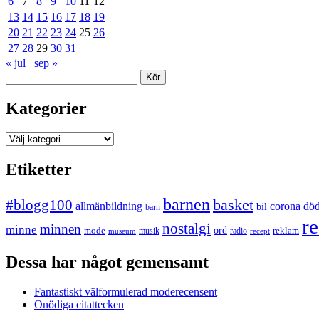
6
7
8
9
10
11
12
13
14
15
16
17
18
19
20
21
22
23
24
25
26
27
28
29
30
31
« jul
sep »
Sök
Kategorier
Kategorier
Etiketter
barnen
#blogg100
basket
allmänbildning
corona
dö
bil
barn
re
nostalgi
minnen
minne
mode
ord
reklam
musik
radio
museum
recept
Dessa har något gemensamt
Fantastiskt välformulerad moderecensent
Onödiga citattecken