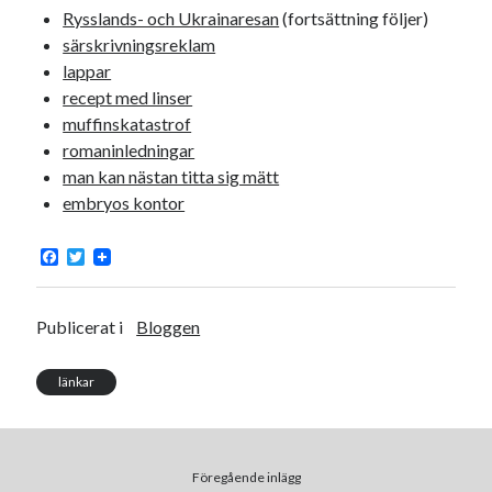
Rysslands- och Ukrainaresan
(fortsättning följer)
17
18
19
20
21
22
23
särskrivningsreklam
24
25
26
27
28
29
30
lappar
recept med linser
« mar
maj »
muffinskatastrof
romaninledningar
man kan nästan titta sig mätt
Sök
embryos kontor
F
T
a
w
c
i
e
t
Kategorier
b
t
Publicerat i
Bloggen
o
e
o
r
Kategorier
k
länkar
Etiketter
Föregående inlägg