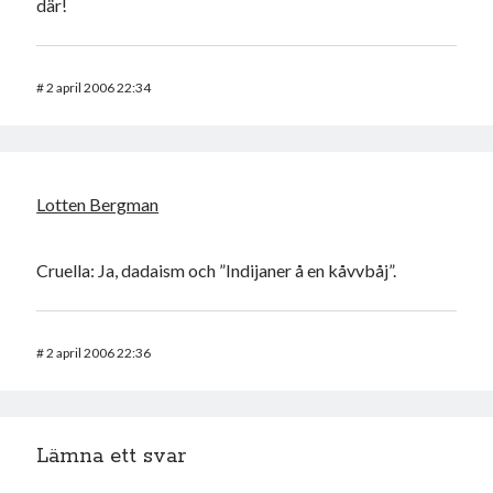
där!
#
2 april 2006 22:34
Swish: 070-8885542
Lotten Bergman
Cruella: Ja, dadaism och ”Indijaner å en kåvvbåj”.
#
2 april 2006 22:36
Lämna ett svar