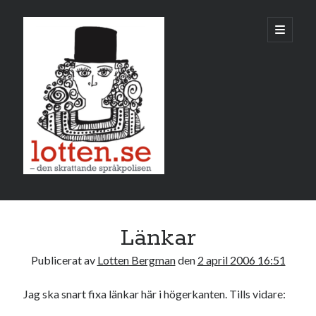
Lotten
öppna
primär
meny
Sidopanel
april 2006
Länkar
M
T
O
T
F
L
S
Publicerat av
Lotten Bergman
den
2 april 2006 16:51
1
2
3
4
5
6
7
8
9
Jag ska snart fixa länkar här i högerkanten. Tills vidare:
10
11
12
13
14
15
16