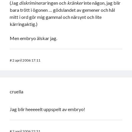
(Jag
diskriminerar
ingen och
kränker
inte någon, jag blir
USA
bara trött i ögonen … gödslandet av gemener och hål
mitt i ord gör mig gammal och närsynt och lite
kärringaktig.)
Dessa har något gemensamt
Men embryo älskar jag.
Fantastiskt välformulerad moderecensent
Onödiga citattecken
#
2 april 2006 17:11
Dessa har något helt annat gemensamt
En amerikansk språkpolis
Fula biblioteksböcker
cruella
Jag blir heeeeelt uppspelt av embryo!
Egna länkar
Bokstävlar & AI – mitt levebröd. Gå en kurs!
Den stora bloggläsarvärvsveckan
#
2 april 2006 22:31