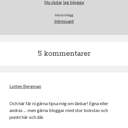
Nu slutar jag blogga
#blogg100
allmänbildning
barn
barnen
Nästa inlägg
basket
corona
bil
Intressant
död
film
England
fest
fotboll
jobb
historia
hotell
Julkalendern
Julkalenderfacit
5 kommentarer
julkalendern 2021
Julkalendern 2024
konst
minne
kåseri
mat
Lund
lifvet
minnen
mode
musik
museum
Lotten Bergman
nostalgi
ord
radio
recept
resa
Och här får ni gärna tipsa mig om länkar! Egna eller
skola
reklam
sekrutt
andras … men gärna bloggar med stor bokstav och
språk
sommar
språkpolis
punkt här och där.
svenska
tåg
tips
Stockholm