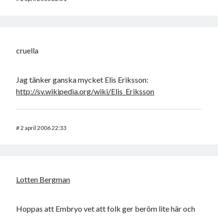
Godisbrödet från himlen
Köttfärslimpan på allas läppar
Länkskolan
Lotten som Sommarpratare (i fantasin alltså: grupp på FB)
cruella
Vad ska du laga för mat idag? (Recept!)
Jag tänker ganska mycket Elis Eriksson:
Meta
http://sv.wikipedia.org/wiki/Elis_Eriksson
Logga in
Flöde för inlägg
Flöde för kommentarer
#
2 april 2006 22:33
WordPress.org
Lotten Bergman
Pejpalla!
Hoppas att Embryo vet att folk ger beröm lite här och