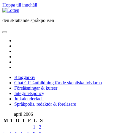
Hoppa till innehåll
Lotten
den skrattande språkpolisen
öppna
primär
twitter
meny
facebook
instagram
linkedin
rss
e-
post
Bloggarkiv
Chat GPT-utbildning för de skeptiska tvivlarna
Föreläsningar & kurser
Integritetspolicy
Julkalenderfacit
Språkpolis, redaktör & föreläsare
Sidopanel
april 2006
M
T
O
T
F
L
S
1
2