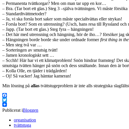
– Permanenta tvättkorgar? Men om man tar upp en kor…
– Bra. (Tar bort ett glas.) Steg 3 –själva tvättningen. Vi måste försöka
– Standardtvättmetoder?
– Ja, vi ska forsla bort saker som måste specialtvättas eller strykas!
– Forsla bort? Som en utrensning? (Usch, hans resa till Ryssland och ny
– Japp. (Tar bort ett glas.) Steg fyra – hängningen!
– Det här med utrensning och hängning, hör de iho…? försöker jag s
– Hängningen borde borde ske under ordnade former
first thing in t
– Men steg två var …
– Sorteringen av smutsig tvätt!
– Jamen kronologiskt sett …
– Scchh! Här har vi ett klimatproblem! Snön hindrar framsteg! Det ska 
smutsiga tvätten hänger på snön och dess smältande. Innan den är bort
– Kolla Olle, en tjäder i trädgården!
– Oj! Så vacker! Jag hämtar kameran!
Min lösning på
allas
tvättstugeproblem är inte alls strategiska slagfält
Facebook
Twitter
Publicerat i
Bloggen
organisation
tvättstuga