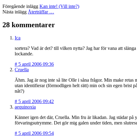
Föregående inlägg
Kan inte! (Vill inte?)
Nästa inlägg
Återträffar …
28 kommentarer
Ica
sortera? Vad är det? till vilken nytta? Jag har för vana att släng
lockande.
#
5 april 2006 09:36
Cruella
Ähm. Jag är nog inte så lite Olle i såna frågor. Min make ret
utan identifierar (förmodligen helt rätt) min och sin egen br
nåt?)
#
5 april 2006 09:42
aequinoxia
Känner igen det där, Cruella. Min fru är likadan. Jag städar på y
förvaringsutrymme. Det gör mig galen under tiden, men slutresult
#
5 april 2006 09:54