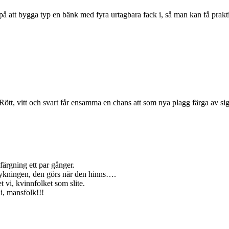
r på att bygga typ en bänk med fyra urtagbara fack i, så man kan få prak
 Rött, vitt och svart får ensamma en chans att som nya plagg färga av si
ärgning ett par gånger.
trykningen, den görs när den hinns….
 vi, kvinnfolket som slite.
i, mansfolk!!!