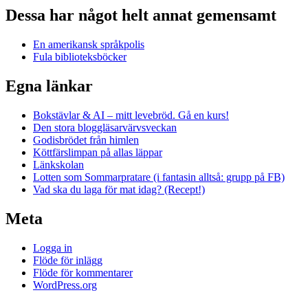
Dessa har något helt annat gemensamt
En amerikansk språkpolis
Fula biblioteksböcker
Egna länkar
Bokstävlar & AI – mitt levebröd. Gå en kurs!
Den stora bloggläsarvärvsveckan
Godisbrödet från himlen
Köttfärslimpan på allas läppar
Länkskolan
Lotten som Sommarpratare (i fantasin alltså: grupp på FB)
Vad ska du laga för mat idag? (Recept!)
Meta
Logga in
Flöde för inlägg
Flöde för kommentarer
WordPress.org