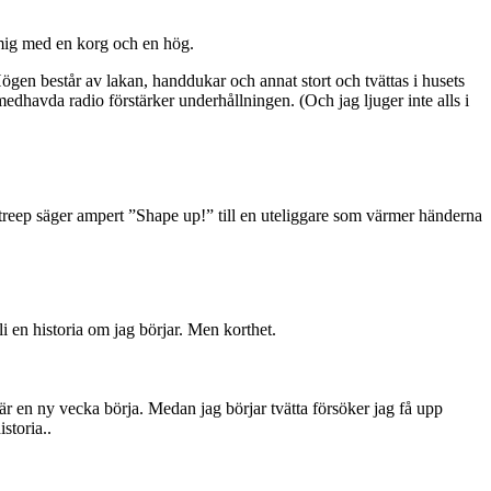
a mig med en korg och en hög.
ögen består av lakan, handdukar och annat stort och tvättas i husets
medhavda radio förstärker underhållningen. (Och jag ljuger inte alls i
 Streep säger ampert ”Shape up!” till en uteliggare som värmer händerna
i en historia om jag börjar. Men korthet.
när en ny vecka börja. Medan jag börjar tvätta försöker jag få upp
storia..