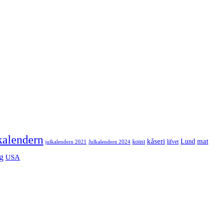
kalendern
mat
kåseri
Lund
julkalendern 2021
Julkalendern 2024
konst
lifvet
g
USA