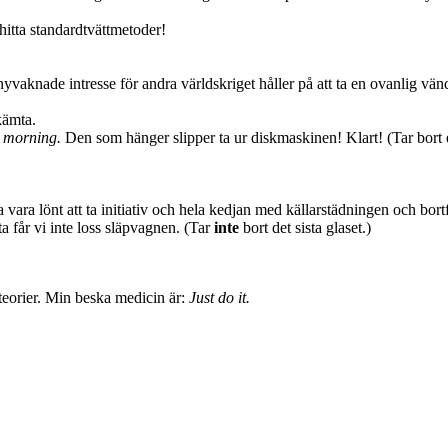
 hitta standardtvättmetoder!
vaknade intresse för andra världskriget håller på att ta en ovanlig vänd
kämta.
he morning.
Den som hänger slipper ta ur diskmaskinen! Klart! (Tar bort e
vara lönt att ta initiativ och hela kedjan med källarstädningen och bor
a får vi inte loss släpvagnen. (Tar
inte
bort det sista glaset.)
steorier. Min beska medicin är:
Just do it.