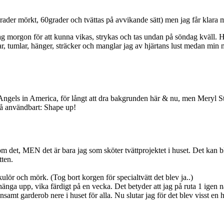
0grader mörkt, 60grader och tvättas på avvikande sätt) men jag får klar
dag morgon för att kunna vikas, strykas och tas undan på söndag kväll. H
ar, tumlar, hänger, sträcker och manglar jag av hjärtans lust medan min 
från Angels in America, för långt att dra bakgrunden här & nu, men Meryl
så användbart: Shape up!
om det, MEN det är bara jag som sköter tvättprojektet i huset. Det kan bl
tten.
kulör och mörk. (Tog bort korgen för specialtvätt det blev ja..)
 hänga upp, vika färdigt på en vecka. Det betyder att jag på ruta 1 igen 
amt garderob nere i huset för alla. Nu slutar jag för det blev visst en hi