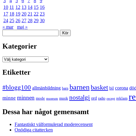
3
4
5
6
7
8
9
10
11
12
13
14
15
16
17
18
19
20
21
22
23
24
25
26
27
28
29
30
« mar
maj »
Sök
Kategorier
Kategorier
Etiketter
barnen
#blogg100
basket
allmänbildning
corona
dö
bil
barn
re
nostalgi
minnen
minne
mode
ord
reklam
musik
radio
museum
recept
Dessa har något gemensamt
Fantastiskt välformulerad moderecensent
Onödiga citattecken