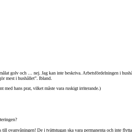
vmålat golv och … nej. Jag kan inte beskriva. Arbetsfördelningen i hush
ör mest i hushållet”. Ibland.
 med hans prat, vilket måste vara ruskigt irriterande.)
rteringen?
till ovanvåningen! De i tvättstugan ska vara permanenta och inte flytt