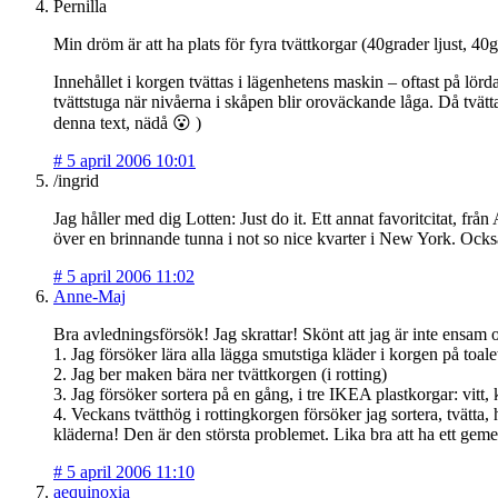
Pernilla
Min dröm är att ha plats för fyra tvättkorgar (40grader ljust, 4
Innehållet i korgen tvättas i lägenhetens maskin – oftast på lör
tvättstuga när nivåerna i skåpen blir oroväckande låga. Då tvätt
denna text, nädå 😮 )
#
5 april 2006 10:01
/ingrid
Jag håller med dig Lotten: Just do it. Ett annat favoritcitat, 
över en brinnande tunna i not so nice kvarter i New York. Ock
#
5 april 2006 11:02
Anne-Maj
Bra avledningsförsök! Jag skrattar! Skönt att jag är inte ensam 
1. Jag försöker lära alla lägga smutstiga kläder i korgen på toale
2. Jag ber maken bära ner tvättkorgen (i rotting)
3. Jag försöker sortera på en gång, i tre IKEA plastkorgar: vitt, 
4. Veckans tvätthög i rottingkorgen försöker jag sortera, tvätta,
kläderna! Den är den största problemet. Lika bra att ha ett gemens
#
5 april 2006 11:10
aequinoxia