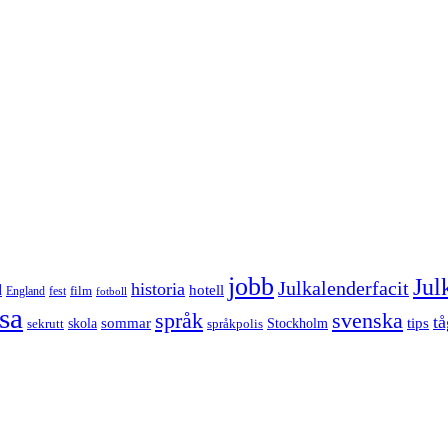
jobb
Jul
Julkalenderfacit
historia
d
hotell
England
fest
film
fotboll
sa
språk
svenska
tå
sommar
tips
sekrutt
skola
språkpolis
Stockholm