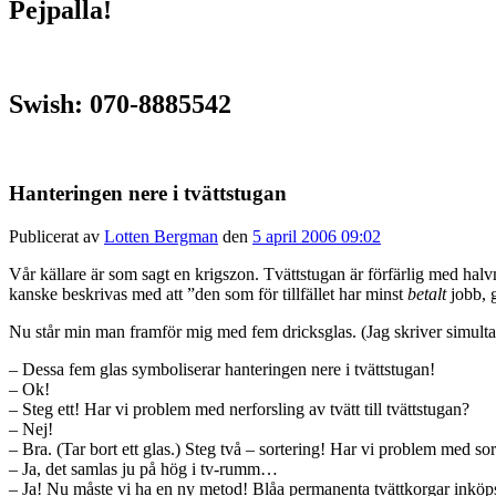
Pejpalla!
Swish: 070-8885542
Hanteringen nere i tvättstugan
Publicerat av
Lotten Bergman
den
5 april 2006 09:02
Vår källare är som sagt en krigszon. Tvättstugan är förfärlig med hal
kanske beskrivas med att ”den som för tillfället har minst
betalt
jobb, g
Nu står min man framför mig med fem dricksglas. (Jag skriver simultant
– Dessa fem glas symboliserar hanteringen nere i tvättstugan!
– Ok!
– Steg ett! Har vi problem med nerforsling av tvätt till tvättstugan?
– Nej!
– Bra. (Tar bort ett glas.) Steg två – sortering! Har vi problem med so
– Ja, det samlas ju på hög i tv-rumm…
– Ja! Nu måste vi ha en ny metod! Blåa permanenta tvättkorgar inköps 