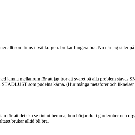
a ner allt som finns i tvättkorgen. brukar fungera bra. Nu när jag sitter 
as med jämna mellanrum för att jag tror att svaret på alla problem sta
ist på STÄDLUST som pudelns kärna. (Hur många metaforer och liknelser 
tan för att det ska se fint ut hemma, hon börjar dra i garderober och org
atet brukar alltid bli bra.