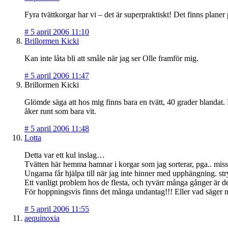
Fyra tvättkorgar har vi – det är superpraktiskt! Det finns plane
#
5 april 2006 11:10
Brillormen Kicki
Kan inte låta bli att småle när jag ser Olle framför mig.
#
5 april 2006 11:47
Brillormen Kicki
Glömde säga att hos mig finns bara en tvätt, 40 grader blandat.
åker runt som bara vit.
#
5 april 2006 11:48
Lotta
Detta var ett kul inslag…
Tvätten här hemma hamnar i korgar som jag sorterar, pga.. missf
Ungarna får hjälpa till när jag inte hinner med upphängning. s
Ett vanligt problem hos de flesta, och tyvärr många gånger är det
För hoppningsvis finns det många undantag!!! Eller vad säger n
#
5 april 2006 11:55
aequinoxia