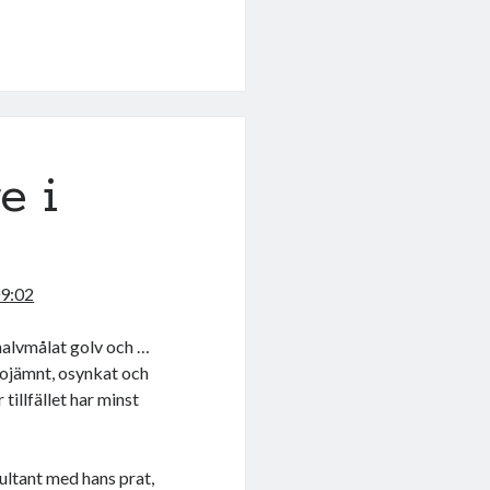
e i
09:02
 halvmålat golv och …
r ojämnt, osynkat och
tillfället har minst
ultant med hans prat,