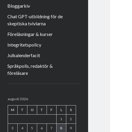
Bloggarkiv
Chat GPT-utbildning för de
skeptiska tvivlarna
Föreläsningar & kurser
Integritetspolicy
Julkalenderfacit
Språkpolis, redaktör &
föreläsare
Sidopanel
augusti 2026
M
T
O
T
F
L
S
1
2
3
4
5
6
7
8
9