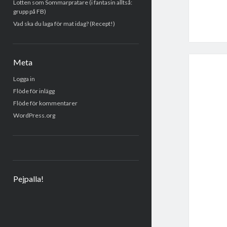
Lotten som Sommarpratare (i fantasin alltså:
grupp på FB)
Vad ska du laga för mat idag? (Recept!)
Meta
Logga in
Flöde för inlägg
Flöde för kommentarer
WordPress.org
Pejpalla!