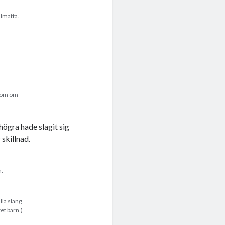
llmatta.
 som om
högra hade slagit sig
 skillnad.
n.
lla slang
tet barn.)