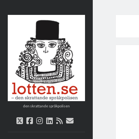
Lotten
den skrattande språkpolisen
twitter
facebook
instagram
linkedin
rss
e-
post