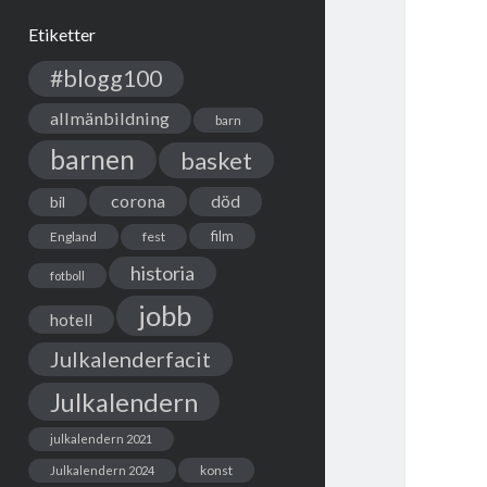
Etiketter
#blogg100
allmänbildning
barn
barnen
basket
corona
död
bil
film
England
fest
historia
fotboll
jobb
hotell
Julkalenderfacit
Julkalendern
julkalendern 2021
Julkalendern 2024
konst