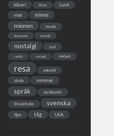
kåseri
Lund
lifvet
minne
mat
minnen
mode
musik
museum
nostalgi
ord
reklam
radio
recept
resa
sekrutt
sommar
skola
språk
språkpolis
svenska
Stockholm
tåg
USA
tips