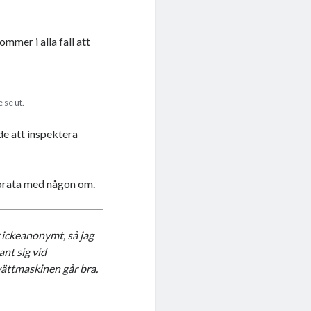
mmer i alla fall att
 se ut.
de att inspektera
g prata med någon om.
r ickeanonymt, så jag
ant sig vid
vättmaskinen går bra.