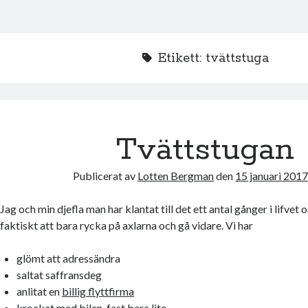
Etikett:
tvättstuga
Tvättstugan
Publicerat av
Lotten Bergman
den
15 januari 201
Jag och min djefla man har klantat till det ett antal gånger i lifvet 
faktiskt att bara rycka på axlarna och gå vidare. Vi har
glömt att adressändra
saltat saffransdeg
anlitat en
billig flyttfirma
krockat med bilen, fast bara lite