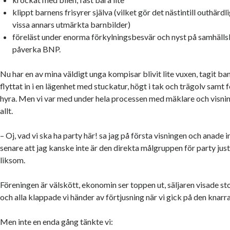
klippt barnens frisyrer själva (vilket gör det nästintill outhärdli
vissa annars utmärkta barnbilder)
föreläst under enorma förkylningsbesvär och nyst på samhäll
påverka BNP.
Nu har en av mina väldigt unga kompisar blivit lite vuxen, tagit b
flyttat in i en lägenhet med stuckatur, högt i tak och trägolv samt
hyra. Men vi var med under hela processen med mäklare och visnin
allt.
– Oj, vad vi ska ha party här! sa jag på första visningen och anade i
senare att jag kanske inte är den direkta målgruppen för party jus
liksom.
Föreningen är välskött, ekonomin ser toppen ut, säljaren visade st
och alla klappade vi händer av förtjusning när vi gick på den knar
Men inte en enda gång tänkte vi: