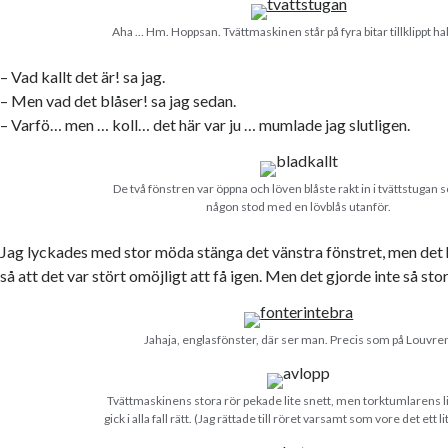
Aha … Hm. Hoppsan. Tvättmaskinen står på fyra bitar tillklippt ha
– Vad kallt det är! sa jag.
– Men vad det blåser! sa jag sedan.
– Varfö… men … koll… det här var ju … mumlade jag slutligen.
De två fönstren var öppna och löven blåste rakt in i tvättstugan
någon stod med en lövblås utanför.
Jag lyckades med stor möda stänga det vänstra fönstret, men det 
så att det var stört omöjligt att få igen. Men det gjorde inte så stor
Jahaja, englasfönster, där ser man. Precis som på Louvre
Tvättmaskinens stora rör pekade lite snett, men torktumlarens li
gick i alla fall rätt. (Jag rättade till röret varsamt som vore det ett li