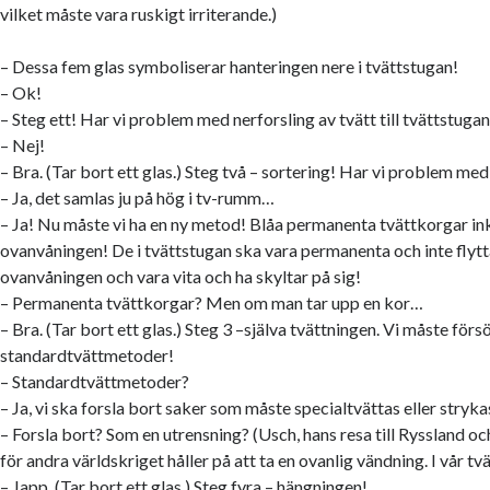
vilket måste vara ruskigt irriterande.)
– Dessa fem glas symboliserar hanteringen nere i tvättstugan!
– Ok!
– Steg ett! Har vi problem med nerforsling av tvätt till tvättstuga
– Nej!
– Bra. (Tar bort ett glas.) Steg två – sortering! Har vi problem me
– Ja, det samlas ju på hög i tv-rumm…
– Ja! Nu måste vi ha en ny metod! Blåa permanenta tvättkorgar ink
ovanvåningen! De i tvättstugan ska vara permanenta och inte flyt
ovanvåningen och vara vita och ha skyltar på sig!
– Permanenta tvättkorgar? Men om man tar upp en kor…
– Bra. (Tar bort ett glas.) Steg 3 –själva tvättningen. Vi måste förs
standardtvättmetoder!
– Standardtvättmetoder?
– Ja, vi ska forsla bort saker som måste specialtvättas eller stryka
– Forsla bort? Som en utrensning? (Usch, hans resa till Ryssland o
för andra världskriget håller på att ta en ovanlig vändning. I vår tv
– Japp. (Tar bort ett glas.) Steg fyra – hängningen!