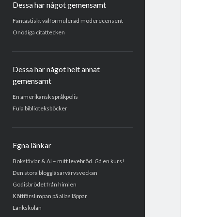
Dessa har något gemensamt
Fantastiskt välformulerad moderecensent
Onödiga citattecken
Dessa har något helt annat
gemensamt
En amerikansk språkpolis
Fula biblioteksböcker
Egna länkar
Bokstävlar & AI – mitt levebröd. Gå en kurs!
Den stora bloggläsarvärvsveckan
Godisbrödet från himlen
Köttfärslimpan på allas läppar
Länkskolan