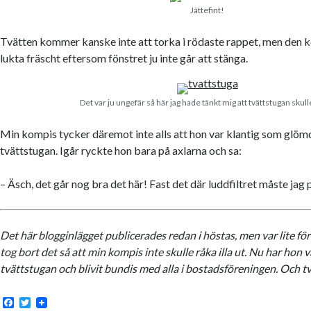
Jättefint!
Tvätten kommer kanske inte att torka i rödaste rappet, men den ko
lukta fräscht eftersom fönstret ju inte går att stänga.
Det var ju ungefär så här jag hade tänkt mig att tvättstugan skulle
Min kompis tycker däremot inte alls att hon var klantig som glöm
tvättstugan. Igår ryckte hon bara på axlarna och sa:
– Äsch, det går nog bra det här! Fast det där luddfiltret måste ja
Det här blogginlägget publicerades redan i höstas, men var lite fö
tog bort det så att min kompis inte skulle råka illa ut. Nu har hon v
tvättstugan och blivit bundis med alla i bostadsföreningen. Och t
F
T