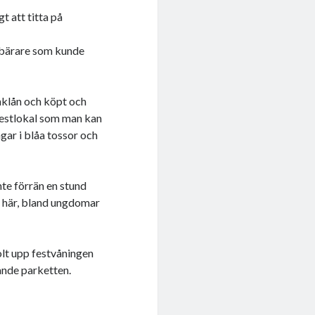
gt att titta på
sbärare som kunde
anklån och köpt och
 festlokal som man kan
gar i blåa tossor och
nte förrän en stund
t här, bland ungdomar
olt upp festvåningen
rande parketten.