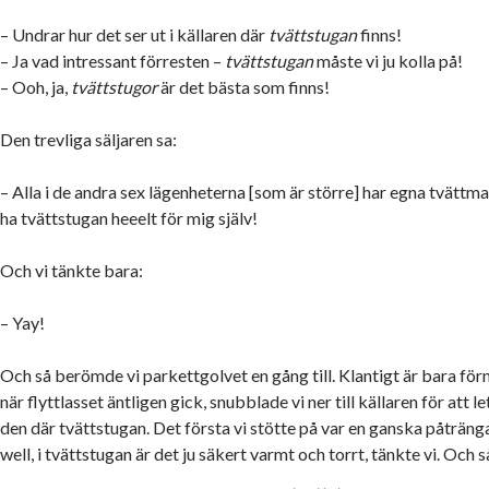
– Undrar hur det ser ut i källaren där
tvättstugan
finns!
– Ja vad intressant förresten –
tvättstugan
måste vi ju kolla på!
– Ooh, ja,
tvättstugor
är det bästa som finns!
Den trevliga säljaren sa:
– Alla i de andra sex lägenheterna [som är större] har egna tvättmas
ha tvättstugan heeelt för mig själv!
Och vi tänkte bara:
– Yay!
Och så berömde vi parkettgolvet en gång till. Klantigt är bara fö
när flyttlasset äntligen gick, snubblade vi ner till källaren för att l
den där tvättstugan. Det första vi stötte på var en ganska påträng
well, i tvättstugan är det ju säkert varmt och torrt, tänkte vi. Och s