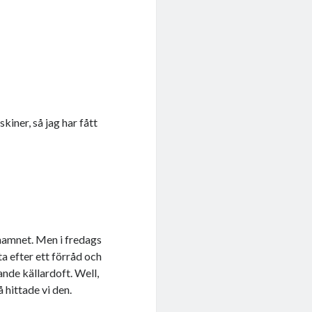
kiner, så jag har fått
rnamnet. Men i fredags
eta efter ett förråd och
ande källardoft. Well,
å hittade vi den.