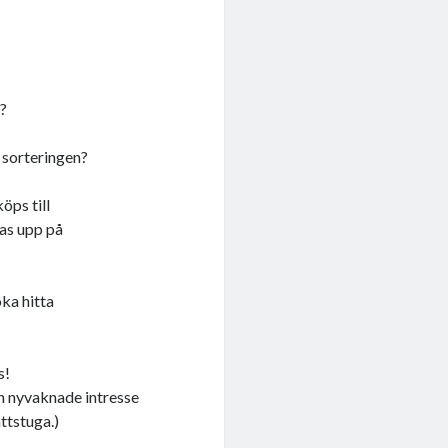
n?
d sorteringen?
öps till
tas upp på
öka hitta
s!
ch nyvaknade intresse
ättstuga.)