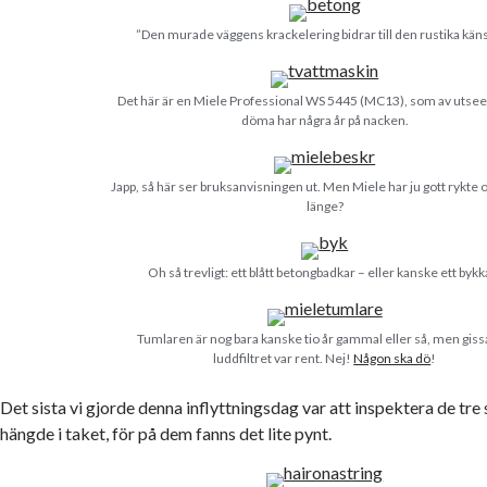
”Den murade väggens krackelering bidrar till den rustika käns
Det här är en Miele Professional WS 5445 (MC13), som av utsee
döma har några år på nacken.
Japp, så här ser bruksanvisningen ut. Men Miele har ju gott rykte 
länge?
Oh så trevligt: ett blått betongbadkar – eller kanske ett bykk
Tumlaren är nog bara kanske tio år gammal eller så, men gis
luddfiltret var rent. Nej!
Någon ska dö
!
Det sista vi gjorde denna inflyttningsdag var att inspektera de tr
hängde i taket, för på dem fanns det lite pynt.