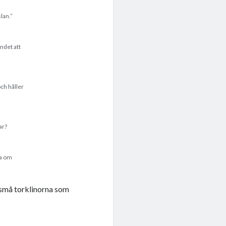
lan.”
ndet att
och håller
ar?
sa om
e små torklinorna som