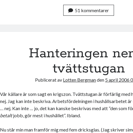
a
w
c
i
51 kommentarer
e
t
b
t
o
e
o
r
k
Hanteringen ner
tvättstugan
Publicerat av
Lotten Bergman
den
5 april 2006 
Vår källare är som sagt en krigszon. Tvättstugan är förfärlig med
nej. Jag kan inte beskriva. Arbetsfördelningen i hushållsarbetet ä
… nej. Kan inte … jo, det kan kanske beskrivas med att ”den som för 
betalt
jobb, gör mest i hushållet”. Ibland.
Nu står min man framför mig med fem dricksglas. (Jag skriver sim