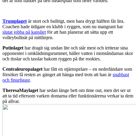
det är som händer på den basketplan som heter världen.
Trumplaget
är stort och bullrigt, men bara drygt hälften får lira.
Coachen hade tidigare en klubb i ryggen, som nu mangrant har
slutat jobba på kansliet
för att han planerar att sätta upp ett
volleybollnät på mittlinjen.
Putinlaget
har dragit sig undan lite och står mest och irriterar sina
opponenter i omklädningsrummet, häller vatten i motståndarnas skor
och tisslar och tasslar bakom ryggen på the rookies.
Centraleuropalaget
har fått en stjärnspelare – en nederländare som
försöker få resten av gänget att hänga med trots att han är
snabbast
och finurligast
.
TheresaMaylaget
har sedan länge bett om time out, men det ser ut
att ta tid eftersom varken domarna eller funktionärerna verkar ta dem
på allvar.