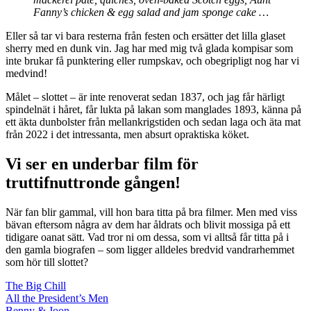
Fanny’s chicken & egg salad and jam sponge cake …
Eller så tar vi bara resterna från festen och ersätter det lilla glaset
sherry med en dunk vin. Jag har med mig två glada kompisar som
inte brukar få punktering eller rumpskav, och obegripligt nog har vi
medvind!
Målet – slottet – är inte renoverat sedan 1837, och jag får härligt
spindelnät i håret, får lukta på lakan som manglades 1893, känna på
ett äkta dunbolster från mellankrigstiden och sedan laga och äta mat
från 2022 i det intressanta, men absurt opraktiska köket.
Vi ser en underbar film för
truttifnuttronde gången!
När fan blir gammal, vill hon bara titta på bra filmer. Men med viss
bävan eftersom några av dem har åldrats och blivit mossiga på ett
tidigare oanat sätt. Vad tror ni om dessa, som vi alltså får titta på i
den gamla biografen – som ligger alldeles bredvid vandrarhemmet
som hör till slottet?
The Big Chill
All the President’s Men
Benny & Joon