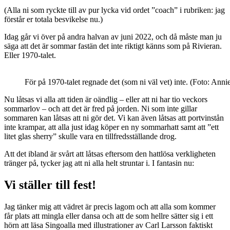
(Alla ni som ryckte till av pur lycka vid ordet ”coach” i rubriken: jag
förstår er totala besvikelse nu.)
Idag går vi över på andra halvan av juni 2022, och då måste man ju
säga att det är sommar fastän det inte riktigt känns som på Rivieran.
Eller 1970-talet.
För på 1970-talet regnade det (som ni väl vet) inte. (Foto: Annie
Nu låtsas vi alla att tiden är oändlig – eller att ni har tio veckors
sommarlov – och att det är fred på jorden. Ni som inte gillar
sommaren kan låtsas att ni gör det. Vi kan även låtsas att portvinstån
inte krampar, att alla just idag köper en ny sommarhatt samt att ”ett
litet glas sherry” skulle vara en tillfredsställande drog.
Att det ibland är svårt att låtsas eftersom den hattlösa verkligheten
tränger på, tycker jag att ni alla helt struntar i. I fantasin nu:
Vi ställer till fest!
Jag tänker mig att vädret är precis lagom och att alla som kommer
får plats att mingla eller dansa och att de som hellre sätter sig i ett
hörn att läsa Singoalla med illustrationer av Carl Larsson faktiskt