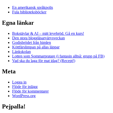
En amerikansk språkpolis
Fula biblioteksböcker
Egna länkar
Bokstävlar & AI – mitt levebröd. Gå en kurs!
Den stora bloggläsarvärvsveckan
Godisbrödet från himlen
Köttfärslimpan på allas läppar
Länkskolan
Lotten som Sommarpratare (i fantasin alltså: grupp på FB)
Vad ska du laga för mat idag? (Recept!)
Meta
Logga in
Flöde för inlägg
Flöde för kommentarer
WordPress.org
Pejpalla!