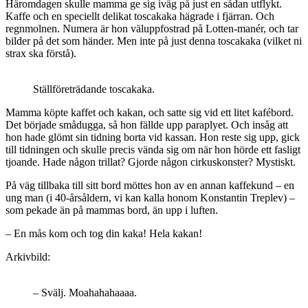
Häromdagen skulle mamma ge sig iväg på just en sådan utflykt.
Kaffe och en speciellt delikat toscakaka hägrade i fjärran. Och
regnmolnen. Numera är hon väluppfostrad på Lotten-manér, och tar
bilder på det som händer. Men inte på just denna toscakaka (vilket ni
strax ska förstå).
Ställföreträdande toscakaka.
Mamma köpte kaffet och kakan, och satte sig vid ett litet kafébord.
Det började smådugga, så hon fällde upp paraplyet. Och insåg att
hon hade glömt sin tidning borta vid kassan. Hon reste sig upp, gick
till tidningen och skulle precis vända sig om när hon hörde ett fasligt
tjoande. Hade någon trillat? Gjorde någon cirkuskonster? Mystiskt.
På väg tillbaka till sitt bord möttes hon av en annan kaffekund – en
ung man (i 40-årsåldern, vi kan kalla honom Konstantin Treplev) –
som pekade än på mammas bord, än upp i luften.
– En mås kom och tog din kaka! Hela kakan!
Arkivbild:
– Svälj. Moahahahaaaa.