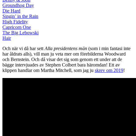
Groundhog Day
Die Hard
Singin’ in the Rain
High Fidelity
Capricorn One
The Big Lebowski
Hair
Och när vi då har sett
Alla presidentens män
(som i min fantasi inte
har åldrats alls), vill man ju veta mer om förebilderna Woodward
och Bernstein. Och då visar det sig som genom ett under att de
bägge intervjuades av Stephen Colbert bara häromdan! Ett av
klippen handlar om Martha Mitchell, som jag ju
skrev om 2019
!