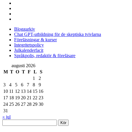
instagram
linkedin
rss
e-
post
Bloggarkiv
Chat GPT-utbildning för de skeptiska tvivlarna
Föreläsningar & kurser
Integritetspolicy
Julkalenderfacit
Språkpolis, redaktör & föreläsare
Sidopanel
augusti 2026
M
T
O
T
F
L
S
1
2
3
4
5
6
7
8
9
10
11
12
13
14
15
16
17
18
19
20
21
22
23
24
25
26
27
28
29
30
31
« jul
Sök