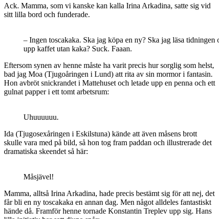
Ack. Mamma, som vi kanske kan kalla Irina Arkadina, satte sig vid
sitt lilla bord och funderade.
– Ingen toscakaka. Ska jag köpa en ny? Ska jag läsa tidningen 
upp kaffet utan kaka? Suck. Faaan.
Eftersom synen av henne måste ha varit precis hur sorglig som helst,
bad jag Moa (Tjugoåringen i Lund) att rita av sin mormor i fantasin.
Hon avbröt snickrandet i Mattehuset och letade upp en penna och ett
gulnat papper i ett tomt arbetsrum:
Uhuuuuuu.
Ida (Tjugosexåringen i Eskilstuna) kände att även måsens brott
skulle vara med på bild, så hon tog fram paddan och illustrerade det
dramatiska skeendet så här:
Måsjävel!
Mamma, alltså Irina Arkadina, hade precis bestämt sig för att nej, det
får bli en ny toscakaka en annan dag. Men något alldeles fantastiskt
hände då. Framför henne tornade Konstantin Treplev upp sig. Hans