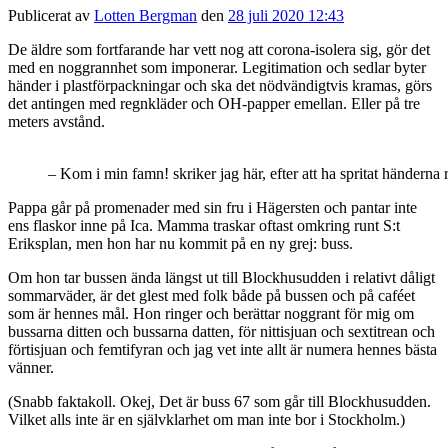
Publicerat av
Lotten Bergman
den
28 juli 2020 12:43
De äldre som fortfarande har vett nog att corona-isolera sig, gör det
med en noggrannhet som imponerar. Legitimation och sedlar byter
händer i plastförpackningar och ska det nödvändigtvis kramas, görs
det antingen med regnkläder och OH-papper emellan. Eller på tre
meters avstånd.
– Kom i min famn! skriker jag här, efter att ha spritat händerna r
Pappa går på promenader med sin fru i Hägersten och pantar inte
ens flaskor inne på Ica. Mamma traskar oftast omkring runt S:t
Eriksplan, men hon har nu kommit på en ny grej: buss.
Om hon tar bussen ända längst ut till Blockhusudden i relativt dåligt
sommarväder, är det glest med folk både på bussen och på caféet
som är hennes mål. Hon ringer och berättar noggrant för mig om
bussarna ditten och bussarna datten, för nittisjuan och sextitrean och
förtisjuan och femtifyran och jag vet inte allt är numera hennes bästa
vänner.
(Snabb faktakoll. Okej, Det är buss 67 som går till Blockhusudden.
Vilket alls inte är en självklarhet om man inte bor i Stockholm.)