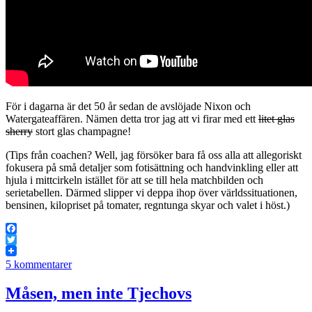
För i dagarna är det 50 år sedan de avslöjade Nixon och
Watergateaffären. Nämen detta tror jag att vi firar med ett
litet glas
sherry
stort glas champagne!
(Tips från coachen? Well, jag försöker bara få oss alla att allegoriskt
fokusera på små detaljer som fotisättning och handvinkling eller att
hjula i mittcirkeln istället för att se till hela matchbilden och
serietabellen. Därmed slipper vi deppa ihop över världssituationen,
bensinen, kilopriset på tomater, regntunga skyar och valet i höst.)
Facebook
Twitter
5 kommentarer
Måsen, men inte Tjechovs