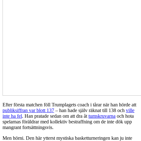
Efter första matchen föll Trumplagets coach i tårar när han hörde att
publiksiffran var blott 137
– han hade själv räknat till 138 och
ville
inte ha fel
. Han pratade sedan om att dra åt
tumskruvarna
och hota
spelarnas föräldrar med kollektiv bestraffning om de inte dök upp
mangrant fortsättningsvis.
Men hörni. Den här ytterst mystiska basketturneringen kan ju inte