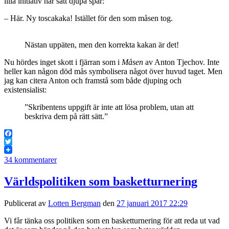
lilla initiativ har satt djupa spår:
– Här. Ny toscakaka! Istället för den som måsen tog.
Nästan uppäten, men den korrekta kakan är det!
Nu hördes inget skott i fjärran som i
Måsen
av Anton Tjechov. Inte
heller kan någon död mås symbolisera något över huvud taget. Men
jag kan citera Anton och framstå som både djuping och
existensialist:
”Skribentens uppgift är inte att lösa problem, utan att
beskriva dem på rätt sätt.”
Facebook
Twitter
34 kommentarer
Världspolitiken som basketturnering
Publicerat av
Lotten Bergman
den
27 januari 2017 22:29
Vi får tänka oss politiken som en basketturnering för att reda ut vad