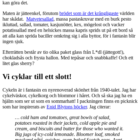
kan göra det.
Maten är jätteenkel, förutom
brödet som är det krångligaste
världen
har skådat.
Matvetesallad
, massa pastaskruvar med en burk pesto
ikluttad, sallad, tomater, kasjunötter, kex, mögelost och vacker
potatissallad med en helsickes massa kapris sprids ut på ett bord så
att alla kan sprida baciller omkring sig i alla byttor, för i fantasin blir
ingen sjuk.
Efterrätten består av tio olika paket glass från L*dl (jättegott!),
chokladsås och frysta hallon. Med tepåsar och snabbkaffe! Och ett
litet glas sherry?
Vi cyklar till ett slott!
Cykeln är i fantasin en nyrenoverad skönhet från 1940-talet. Jag har
cykelväskor, cykelkorg och blommor i håret. Och så ska jag ha en
hjälm som ser ut som en sommarhatt! I packningen finns en picknick
som har inspirerats av
Enid Blytons böcker
. Jag citerar:
… cold ham and tomatoes, great bowls of salad,
potatoes roasted in their jackets, cold apple pie and
cream, and biscuits and butter for those who wanted it.
Big jugs of icy-cold lemonade. Bloomer loaf, smoked
mackerel pâté, quiches, oven-baked Scotch eggs, Aunt