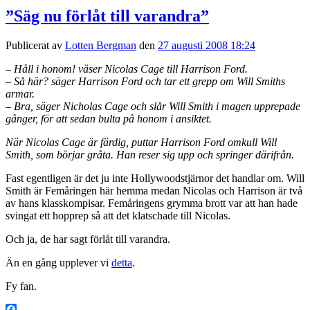
”Säg nu förlåt till varandra”
Publicerat av
Lotten Bergman
den
27 augusti 2008 18:24
– Håll i honom! väser Nicolas Cage till Harrison Ford.
– Så här? säger Harrison Ford och tar ett grepp om Will Smiths
armar.
– Bra, säger Nicholas Cage och slår Will Smith i magen upprepade
gånger, för att sedan bulta på honom i ansiktet.
När Nicolas Cage är färdig, puttar Harrison Ford omkull Will
Smith, som börjar gråta. Han reser sig upp och springer därifrån.
Fast egentligen är det ju inte Hollywoodstjärnor det handlar om. Will
Smith är Femåringen här hemma medan Nicolas och Harrison är två
av hans klasskompisar. Femåringens grymma brott var att han hade
svingat ett hopprep så att det klatschade till Nicolas.
Och ja, de har sagt förlåt till varandra.
Än en gång upplever vi
detta
.
Fy fan.