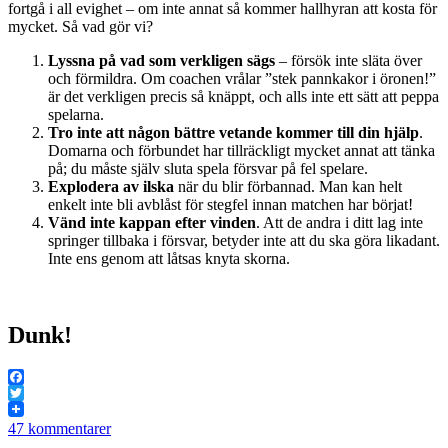
fortgå i all evighet – om inte annat så kommer hallhyran att kosta för
mycket. Så vad gör vi?
Lyssna på vad som verkligen sägs
– försök inte släta över
och förmildra. Om coachen vrålar ”stek pannkakor i öronen!”
är det verkligen precis så knäppt, och alls inte ett sätt att peppa
spelarna.
Tro inte att någon bättre vetande kommer till din hjälp
.
Domarna och förbundet har tillräckligt mycket annat att tänka
på; du måste själv sluta spela försvar på fel spelare.
Explodera av ilska
när du blir förbannad. Man kan helt
enkelt inte bli avblåst för stegfel innan matchen har börjat!
Vänd inte kappan efter vinden
. Att de andra i ditt lag inte
springer tillbaka i försvar, betyder inte att du ska göra likadant.
Inte ens genom att låtsas knyta skorna.
Dunk!
Facebook
Twitter
47 kommentarer