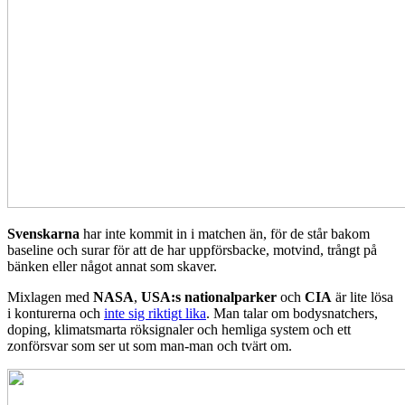
Svenskarna
har inte kommit in i matchen än, för de står bakom
baseline och surar för att de har uppförsbacke, motvind, trångt på
bänken eller något annat som skaver.
Mixlagen med
NASA
,
USA:s nationalparker
och
CIA
är lite lösa
i konturerna och
inte sig riktigt lika
. Man talar om bodysnatchers,
doping, klimatsmarta röksignaler och hemliga system och ett
zonförsvar som ser ut som man-man och tvärt om.