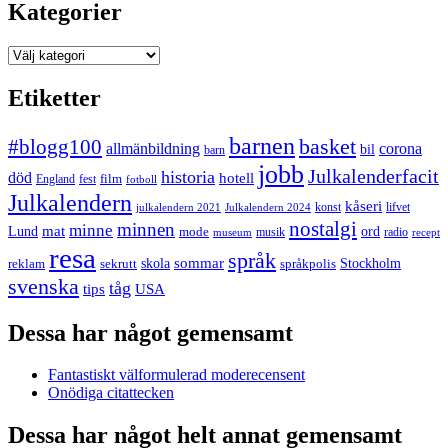
Kategorier
Kategorier
Etiketter
barnen
#blogg100
basket
allmänbildning
corona
bil
barn
jobb
Julkalenderfacit
historia
död
hotell
England
fest
film
fotboll
Julkalendern
kåseri
julkalendern 2021
Julkalendern 2024
konst
lifvet
nostalgi
minnen
minne
mat
Lund
mode
ord
musik
radio
museum
recept
resa
språk
sommar
reklam
sekrutt
skola
språkpolis
Stockholm
svenska
tåg
USA
tips
Dessa har något gemensamt
Fantastiskt välformulerad moderecensent
Onödiga citattecken
Dessa har något helt annat gemensamt