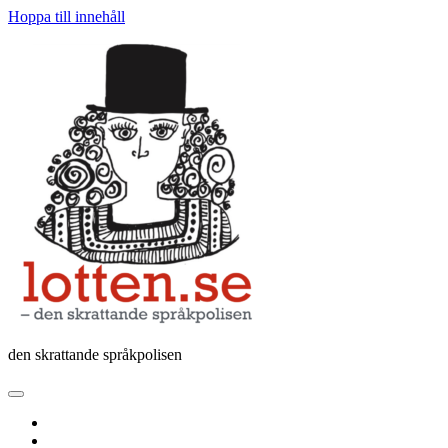
Hoppa till innehåll
Lotten
den skrattande språkpolisen
öppna
primär
twitter
meny
facebook