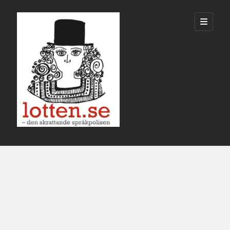
Lotten
öppna
primär
meny
Sidopanel
december 2021
M
T
O
T
F
L
S
1
2
3
4
5
6
7
8
9
10
11
12
13
14
15
16
17
18
19