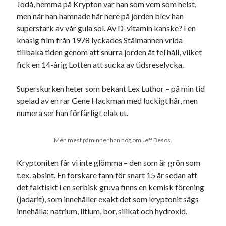
Jodå, hemma på Krypton var han som vem som helst,
men när han hamnade här nere på jorden blev han
superstark av vår gula sol. Av D-vitamin kanske? I en
knasig film från 1978 lyckades Stålmannen vrida
tillbaka tiden genom att snurra jorden åt fel håll, vilket
fick en 14-årig Lotten att sucka av tidsreselycka.
Superskurken heter som bekant Lex Luthor – på min tid
spelad av en rar Gene Hackman med lockigt hår, men
numera ser han förfärligt elak ut.
Men mest påminner han nog om Jeff Besos.
Kryptoniten får vi inte glömma – den som är grön som
t.ex. absint. En forskare fann för snart 15 år sedan att
det faktiskt i en serbisk gruva finns en kemisk förening
(jadarit), som innehåller exakt det som kryptonit sägs
innehålla: natrium, litium, bor, silikat och hydroxid.