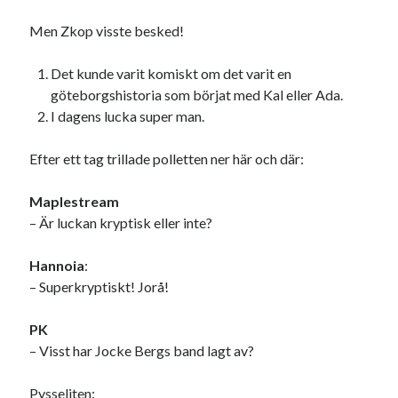
#blogg100
allmänbildning
barn
Men Zkop visste besked!
barnen
basket
corona
bil
Det kunde varit komiskt om det varit en
död
film
England
fest
fotboll
göteborgshistoria som börjat med Kal eller Ada.
jobb
I dagens lucka super man.
historia
hotell
Julkalendern
Julkalenderfacit
Efter ett tag trillade polletten ner här och där:
julkalendern 2021
Julkalendern 2024
konst
Maplestream
minne
kåseri
mat
Lund
lifvet
– Är luckan kryptisk eller inte?
minnen
mode
musik
museum
Hannoia
:
nostalgi
ord
radio
recept
– Superkryptiskt! Jorå!
resa
skola
reklam
sekrutt
PK
– Visst har Jocke Bergs band lagt av?
språk
sommar
språkpolis
svenska
tåg
Pysseliten:
tips
Stockholm