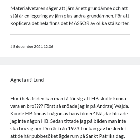
Materialvetaren säger att järn är ett grundämne och att
stål är en legering av järn plus andra grundämnen. För att
koplicera det hela finns det MASSOR av olika stålsorter.
#
8 december 2021 12:06
Agneta uti Lund
Hur i hela friden kan man få för sig att HB skulle kunna
vara en bro???? Först så snöade jag in på Andrzej Wajda.
Kunde HB finnas i någon av hans filmer? Nä, där hittade
jag inte någon HB. Sedan tittade jag på bilden man inte
ska bry sig om. Den är från 1973. Luckan gav beskedet
att de här pubbesöket ägde rum på Sankt Patriks dag,