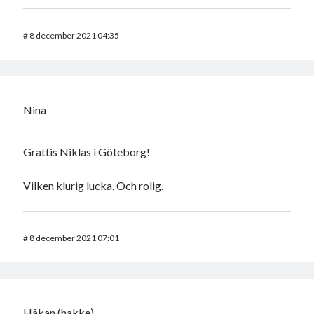
#
8 december 2021 04:35
Nina
Grattis Niklas i Göteborg!
Vilken klurig lucka. Och rolig.
#
8 december 2021 07:01
Håkan (hakke)