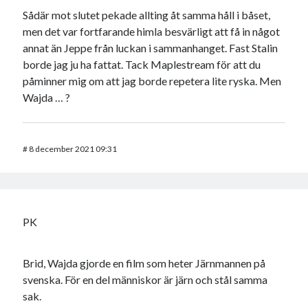
Sådär mot slutet pekade allting åt samma håll i båset,
men det var fortfarande himla besvärligt att få in något
annat än Jeppe från luckan i sammanhanget. Fast Stalin
borde jag ju ha fattat. Tack Maplestream för att du
påminner mig om att jag borde repetera lite ryska. Men
Wajda … ?
#
8 december 2021 09:31
PK
Brid, Wajda gjorde en film som heter Järnmannen på
svenska. För en del människor är järn och stål samma
sak.