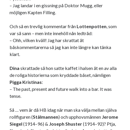
– Jag landar i en gissning på Doktor Mugg, eller
USA
möjligen Kapten Filling.
Och så en trevlig kommentar från
Lottenpotten
, som
Dessa har något gemensamt
var så sann – men inte innehöll nån ledtråd:
– Ohh, vilken kväll! Jag har skrattat åt
Fantastiskt välformulerad moderecensent
båskommentarerna så jag kan inte längre kan tänka
Onödiga citattecken
klart.
Dina
skrattade så hon satte kaffet i halsen åt en av alla
Dessa har något helt annat gemensamt
de roliga historierna som kryddade båset, nämligen
En amerikansk språkpolis
Pigga Kristinas
:
Fula biblioteksböcker
– The past, present and future walk into a bar. It was
tense.
Egna länkar
Så … vem är då HB idag när man ska välja mellan själva
rollfiguren (
Stålmannen
) och upphovsmännen
Jerome
Bokstävlar & AI – mitt levebröd. Gå en kurs!
Siegel
(1914–96) &
Joseph Shuster
(1914–92)? Ptja,
Den stora bloggläsarvärvsveckan