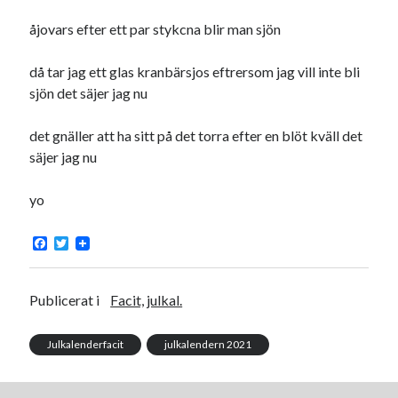
åjovars efter ett par stykcna blir man sjön
då tar jag ett glas kranbärsjos eftrersom jag vill inte bli
sjön det säjer jag nu
det gnäller att ha sitt på det torra efter en blöt kväll det
säjer jag nu
yo
F
T
a
w
c
i
e
t
b
t
Publicerat i
Facit, julkal.
o
e
o
r
k
Julkalenderfacit
julkalendern 2021