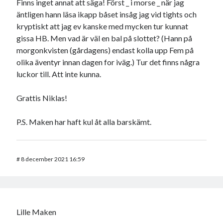
Finns inget annat att säga! Först _ i morse _ när jag
äntligen hann läsa ikapp båset insåg jag vid tights och
kryptiskt att jag ev kanske med mycken tur kunnat
gissa HB. Men vad är väl en bal på slottet? (Hann på
morgonkvisten (gårdagens) endast kolla upp Fem på
olika äventyr innan dagen for iväg.) Tur det finns några
luckor till. Att inte kunna.
Grattis Niklas!
P.S. Maken har haft kul åt alla barskämt.
#
8 december 2021 16:59
Lille Maken