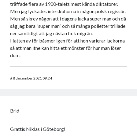
träffade flera av 1900-talets mest kända diktatorer.
Men jag lyckades inte skohorna in någon polsk regissör.
Men så skrev någon att i dagens lucka super man och då
såg jag bara ”super man” och så många polletter trillade
ner samtidigt att jag nästan fick migrän.
Hatten av för båsmor igen för att hon varierar luckorna
så att man itne kan hitta ett mönster för hur man löser
dom.
#
8 december 2021 09:24
Brid
Grattis Niklas i Göteborg!