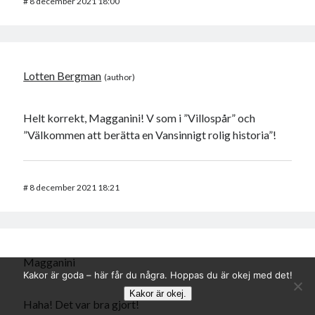
#
8 december 2021 18:00
Lotten Bergman
Helt korrekt, Magganini! V som i ”Villospår” och
”Välkommen att berätta en Vansinnigt rolig historia”!
#
8 december 2021 18:21
Magganini
Kakor är goda – här får du några. Hoppas du är okej med det!
Kakor är okej.
Haha! Det var bra gjort!