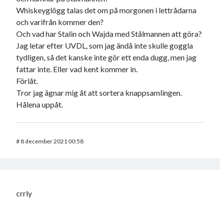
Whiskeyglögg talas det om på morgonen i lettrådarna
och varifrån kommer den?
Och vad har Stalin och Wajda med Stålmannen att göra?
Jag letar efter UVDL, som jag ändå inte skulle goggla
tydligen, så det kanske inte gör ett enda dugg, men jag
fattar inte. Eller vad kent kommer in.
Förlåt.
Tror jag ägnar mig åt att sortera knappsamlingen.
Hålena uppåt.
#
8 december 2021 00:58
crrly