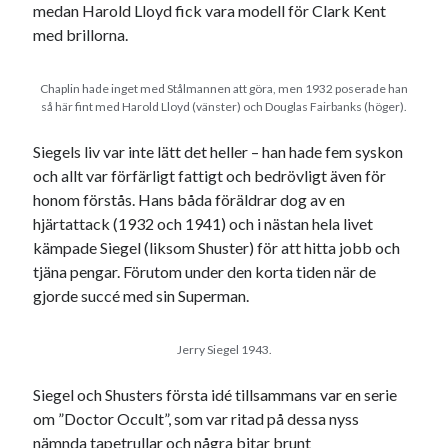
medan Harold Lloyd fick vara modell för Clark Kent
med brillorna.
Chaplin hade inget med Stålmannen att göra, men 1932 poserade han
så här fint med Harold Lloyd (vänster) och Douglas Fairbanks (höger).
Swish: 070-8885542
Siegels liv var inte lätt det heller – han hade fem syskon
och allt var förfärligt fattigt och bedrövligt även för
honom förstås. Hans båda föräldrar dog av en
hjärtattack (1932 och 1941) och i nästan hela livet
kämpade Siegel (liksom Shuster) för att hitta jobb och
tjäna pengar. Förutom under den korta tiden när de
gjorde succé med sin Superman.
Jerry Siegel 1943.
Siegel och Shusters första idé tillsammans var en serie
om ”Doctor Occult”, som var ritad på dessa nyss
nämnda tapetrullar och några bitar brunt