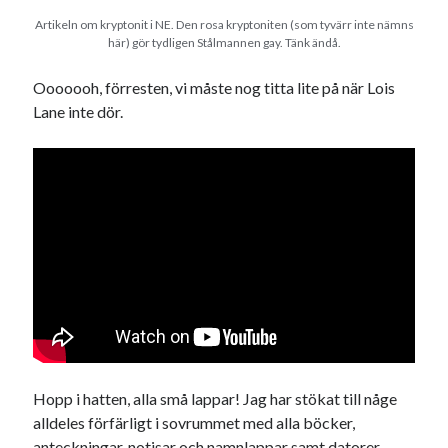
Artikeln om kryptonit i NE. Den rosa kryptoniten (som tyvärr inte nämns
här) gör tydligen Stålmannen gay. Tänk ändå.
Ooooooh, förresten, vi måste nog titta lite på när Lois
Lane inte dör.
Hopp i hatten, alla små lappar! Jag har stökat till någe
alldeles förfärligt i sovrummet med alla böcker,
anteckningar, notisar och namnlappar samt datorer –