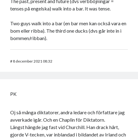
The past, present and future (dvs verbböjningar =
tenses på engelska) walk into a bar. It was tense.
Two guys walk into a bar (en bar men kan också vara en
bom eller ribba). The third one ducks (dvs går inte in i
bommen/ribban).
#
8 december 2021 08:32
PK
Oj så många diktatorer, andra ledare och författare jag
avverkade igår. Och en Chaplin för Diktatorn.
Längst hängde jag fast vid Churchill. Han drack hårt,
gjorde V-tecken, var inblandad i bildandet av Irland och