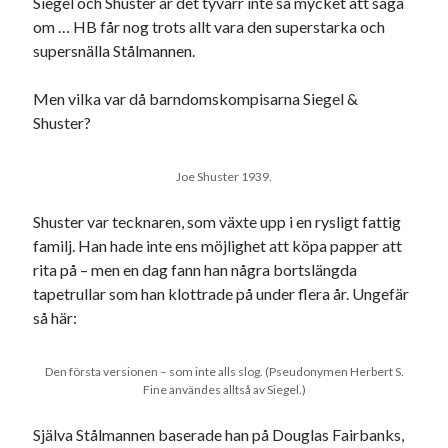
Siegel och Shuster är det tyvärr inte så mycket att säga
Godisbrödet från himlen
om … HB får nog trots allt vara den superstarka och
Köttfärslimpan på allas läppar
supersnälla Stålmannen.
Länkskolan
Lotten som Sommarpratare (i fantasin alltså: grupp på FB)
Men vilka var då barndomskompisarna Siegel &
Vad ska du laga för mat idag? (Recept!)
Shuster?
Joe Shuster 1939.
Meta
Logga in
Shuster var tecknaren, som växte upp i en rysligt fattig
Flöde för inlägg
familj. Han hade inte ens möjlighet att köpa papper att
Flöde för kommentarer
rita på – men en dag fann han några bortslängda
WordPress.org
tapetrullar som han klottrade på under flera år. Ungefär
så här:
Den första versionen – som inte alls slog. (Pseudonymen Herbert S.
Fine användes alltså av Siegel.)
Pejpalla!
Själva Stålmannen baserade han på Douglas Fairbanks,