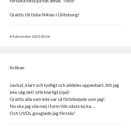
försöka hitta på nåt annat. Tokit!
Grattis till tisha Niklas i Göteborg!
#
8 december 2021 00:26
Kråkan
Javisst, klart och tydligt och alldeles uppenbart. Att jag
inte såg det! oförklarligt,(nja)!
Grattis alla som inte var så förblindade som jag!
Nu ska jag vila mej i form tills nästa lucka …
Och UVDL googlade jag förstås!