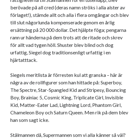
berövade på all cred (deras namn ströks i alla alster av
förlaget!), stämde allt och alla i flera omgångar och blev
till slut någorlunda kompenserade genom en årlig
ersättning på 20 000 dollar. Det hjälpte föga; pengarna
rann ur händerna på dem trots att de ritade och skrev
för allt vad tygen höll. Shuster blev blind och dog
urfattig, Siegel dog traditionsenligt urfattig i en
hjärtatttack.
Siegels meritlista är förresten kul att granska – här är
några av de rollfigurer som han hittade på: Superboy,
The Spectre, Star-Spangled Kid and Stripesy, Bouncing
Boy, Brainiac 5, Cosmic King, Triplicate Girl, Invisible
Kid, Matter-Eater Lad, Lightning Lord, Phantom Girl,
Chameleon Boy och Saturn Queen. Men rik på dem blev
han som sagt icke.
Stålmannen då, Supermannen som vi alla känner så väl?