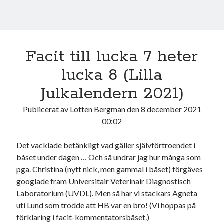
20
21
22
23
24
25
26
27
28
29
30
31
« nov
jan »
Facit till lucka 7 heter
lucka 8 (Lilla
Sök
Julkalendern 2021)
Publicerat av
Lotten Bergman
den
8 december 2021
00:02
Det vacklade betänkligt vad gäller självförtroendet i
Kategorier
båset
under dagen … Och så undrar jag hur många som
Kategorier
pga. Christina (nytt nick, men gammal i båset) förgäves
googlade fram Universitair Veterinair Diagnostisch
Laboratorium (UVDL). Men så har vi stackars Agneta
uti Lund som trodde att HB var en bro! (Vi hoppas på
Etiketter
förklaring i facit-kommentatorsbåset.)