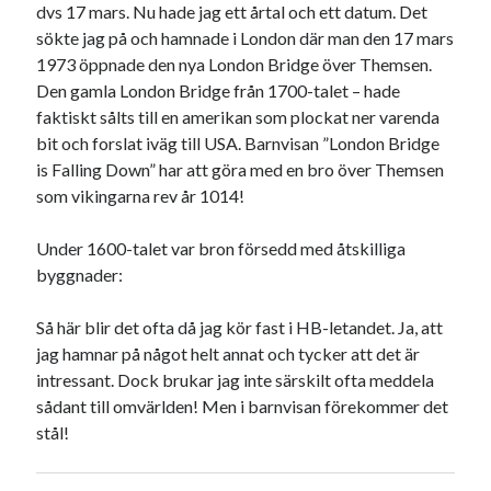
dvs 17 mars. Nu hade jag ett årtal och ett datum. Det
sökte jag på och hamnade i London där man den 17 mars
1973 öppnade den nya London Bridge över Themsen.
Den gamla London Bridge från 1700-talet – hade
faktiskt sålts till en amerikan som plockat ner varenda
bit och forslat iväg till USA. Barnvisan ”London Bridge
is Falling Down” har att göra med en bro över Themsen
som vikingarna rev år 1014!
Under 1600-talet var bron försedd med åtskilliga
byggnader:
Så här blir det ofta då jag kör fast i HB-letandet. Ja, att
jag hamnar på något helt annat och tycker att det är
intressant. Dock brukar jag inte särskilt ofta meddela
sådant till omvärlden! Men i barnvisan förekommer det
stål!