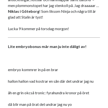
men plommonstopet har jag stenkoll på. Jag draaaaar …
Niklas i Göteborg
! Som liksom Ninja och några till är
glad att Stalin är tyst!
Lucka 9 kommer på torsdag morgon!
Lite embryobonus mår man ju inte dåligt av!
embryo kommrer in på en brar
hallon hallon vad kostrar en sån där det undrar jag nu
åh en grin okcså tronic: fyrahundra kronor på öret
då blir man på örat det undrar jag nu yo