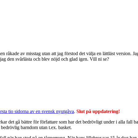
 råkade av misstag utan att jag förstod det välja en lättläst version. Jag
 jag den svårlästa och blev nöjd och glad igen. Vill ni se?
rsta tio sidorna av en svensk nyutgåva
.
Slut på uppdatering!
kar det gå bättre för författare som har det bedrövligt under i alla fall 
 bedrövlig barndom utan t.ex. basket.
all när han stod på en tågperrong. När hans lillebror var 15 år dog han 