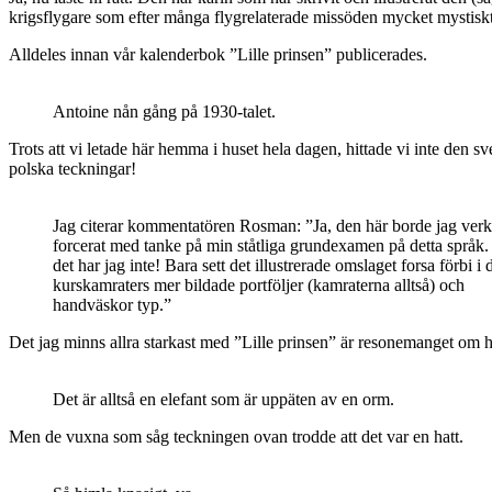
krigsflygare som efter många flygrelaterade missöden mycket mystiskt 
Alldeles innan vår kalenderbok ”Lille prinsen” publicerades.
Antoine nån gång på 1930-talet.
Trots att vi letade här hemma i huset hela dagen, hittade vi inte den 
polska teckningar!
Jag citerar kommentatören Rosman: ”Ja, den här borde jag verk
forcerat med tanke på min ståtliga grundexamen på detta språk
det har jag inte! Bara sett det illustrerade omslaget forsa förbi i 
kurskamraters mer bildade portföljer (kamraterna alltså) och
handväskor typ.”
Det jag minns allra starkast med ”Lille prinsen” är resonemanget om ha
Det är alltså en elefant som är uppäten av en orm.
Men de vuxna som såg teckningen ovan trodde att det var en hatt.