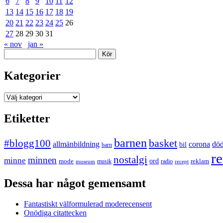
6
7
8
9
10
11
12
13
14
15
16
17
18
19
20
21
22
23
24
25
26
27
28
29
30
31
« nov
jan »
Sök
Kategorier
Kategorier
Etiketter
barnen
#blogg100
basket
allmänbildning
corona
dö
bil
barn
re
nostalgi
minnen
minne
mode
ord
reklam
musik
radio
museum
recept
Dessa har något gemensamt
Fantastiskt välformulerad moderecensent
Onödiga citattecken