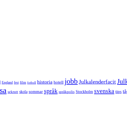
jobb
Jul
Julkalenderfacit
historia
d
hotell
England
fest
film
fotboll
sa
språk
svenska
tå
sommar
tips
sekrutt
skola
språkpolis
Stockholm