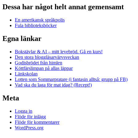
Dessa har något helt annat gemensamt
En amerikansk språkpolis
Fula biblioteksböcker
Egna länkar
Bokstävlar & AI – mitt levebröd. Gå en kurs!
Den stora bloggläsarvärvsveckan
Godisbrödet från himlen
Köttfärslimpan på allas läppar
Länkskolan
Lotten som Sommarpratare (i fantasin alltså: grupp på FB)
Vad ska du laga för mat idag? (Recept!)
Meta
Logga in
Flöde för inlägg
Flöde för kommentarer
WordPress.org