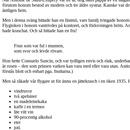
förutom honom bestod av modern och tre äldre systrar. Kanske var det d
äntligen hem.
Men i denna sväng hittade han en fästmö, vars familj tvingade honom at
Flygtoken i honom vantrivdes på kontoret, och förlovningen bröts. Anto
hade kraschat. Och så hittade han en fru!
Frun som var ful i munnen,
som svor och levde rövare.
Hon hette Consuelo Suncin, och var tydligen envis och elak, underbar 
är rosen – den som prinsen varken kan vara med eller vara utan. Ant
förstås blott och enbart pga. fnuttarna.)
Men så råkade vår flygare ut för ännu en jättekrasch i en öken 1935
vindruvor
två apelsiner
en madeleinekaka
kaffe i en termos
lite vitt vin
90-procentig alkohol
eter
jod.