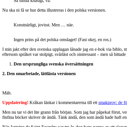
Så himla knasigt, va.
Nu ska ni få se hur detta illustreras i den polska versionen.
Konstnärligt, jovisst. Men … näe.
Ingen prins på det polska omslaget! (Fast okej, en ros.)
I min jakt efter den svenska upplagan lånade jag en e-bok via biblo, men
eftersom språket var stolpigt, svårläst och ointressant – men så hittade
Den ursprungliga svenska översättningen
2. Den omarbetade, lättlästa versionen
Mäh.
Uppdatering!
Kråkan länkar i kommentarerna till ett
smakprov: de fö
Men nu tar vi det lite grann från början. Som jag har påpekat förut, ver
finfina böcker skriver de ändå. Tänk ändå, den som ändå hade haft en
När Antoine de Saint-Exupéry var tre år, dog hans pappa av ett slaganf