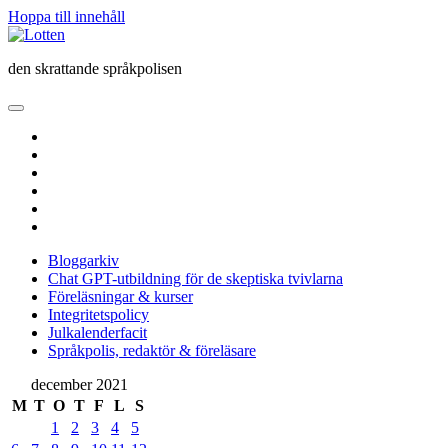
Hoppa till innehåll
Lotten
den skrattande språkpolisen
öppna
primär
twitter
meny
facebook
instagram
linkedin
rss
e-
post
Bloggarkiv
Chat GPT-utbildning för de skeptiska tvivlarna
Föreläsningar & kurser
Integritetspolicy
Julkalenderfacit
Språkpolis, redaktör & föreläsare
Sidopanel
december 2021
M
T
O
T
F
L
S
1
2
3
4
5