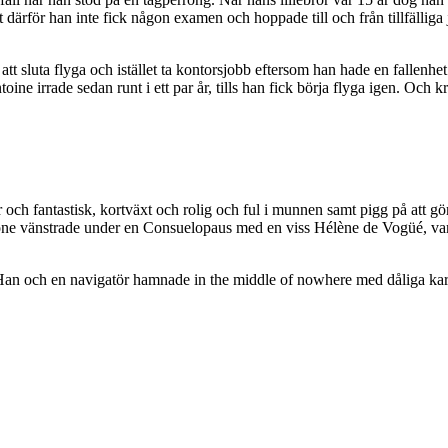
ärför han inte fick någon examen och hoppade till och från tillfälliga j
t sluta flyga och istället ta kontorsjobb eftersom han hade en fallenhet 
ine irrade sedan runt i ett par år, tills han fick börja flyga igen. Och
och fantastisk, kortväxt och rolig och ful i munnen samt pigg på att gö
ione vänstrade under en Consuelopaus med en viss Hélène de Vogüé, var
. Han och en navigatör hamnade in the middle of nowhere med dåliga ka