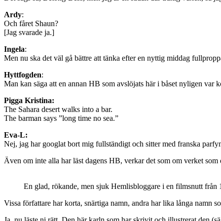
Ardy
:
Och fåret Shaun?
[Jag svarade ja.]
Ingela
:
Men nu ska det väl gå bättre att tänka efter en nyttig middag fullprop
Hyttfogden
:
Man kan säga att en annan HB som avslöjats här i båset nyligen var 
Pigga Kristina:
The Sahara desert walks into a bar.
The barman says ”long time no sea.”
Eva-L:
Nej, jag har googlat bort mig fullständigt och sitter med franska parfy
Även om inte alla har läst dagens HB, verkar det som om verket som 
En glad, rökande, men sjuk Hemlisbloggare i en filmsnutt från 
Vissa författare har korta, snärtiga namn, andra har lika långa nam
Ja, nu läste ni rätt. Den här karln som har skrivit och illustrerat den (