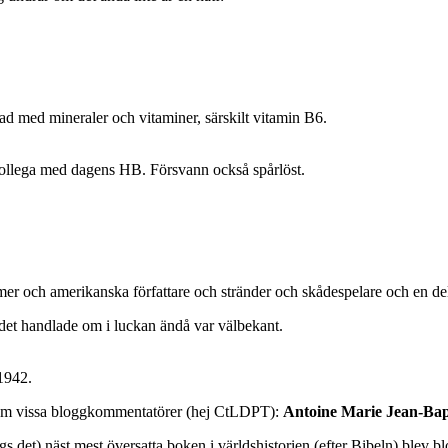
pad med mineraler och vitaminer, särskilt vitamin B6.
kollega med dagens HB. Försvann också spårlöst.
mer och amerikanska författare och stränder och skådespelare och en del 
det handlade om i luckan ändå var välbekant.
1942.
n som vissa bloggkommentatörer (hej CtLDPT):
Antoine Marie Jean-Bap
sägs det) näst mest översatta boken i världshistorien (efter Bibeln) blev b