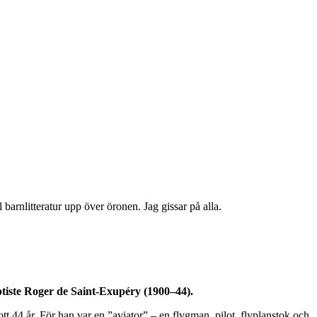
barnlitteratur upp över öronen. Jag gissar på alla.
tiste Roger de Saint-Exupéry (1900–44).
lott 44 år. För han var en ”aviator” – en flygman, pilot, flyplanstok och