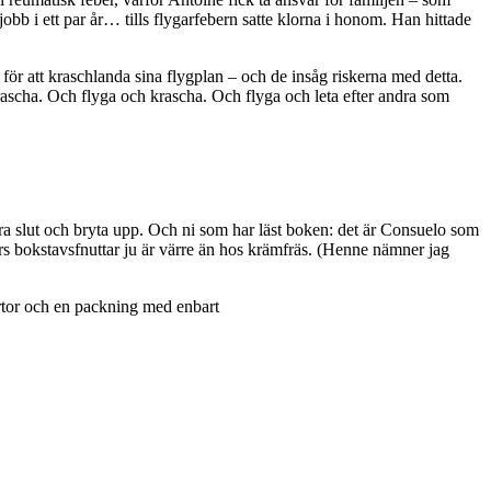
obb i ett par år… tills flygarfebern satte klorna i honom. Han hittade
för att kraschlanda sina flygplan – och de insåg riskerna med detta.
 krascha. Och flyga och krascha. Och flyga och leta efter andra som
ra slut och bryta upp. Och ni som har läst boken: det är Consuelo som
s bokstavsfnuttar ju är värre än hos krämfräs. (Henne nämner jag
rtor och en packning med enbart