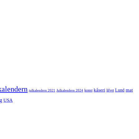
kalendern
mat
kåseri
Lund
julkalendern 2021
Julkalendern 2024
konst
lifvet
g
USA