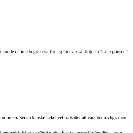
 kunde då inte begripa varför jag förr var så förtjust i ”Lille prinsen”
barndomen. Sedan kanske hela livet fortsätter att vara bedrövligt, men
i reumatisk feber, varför Antoine fick ta ansvar för familjen – som