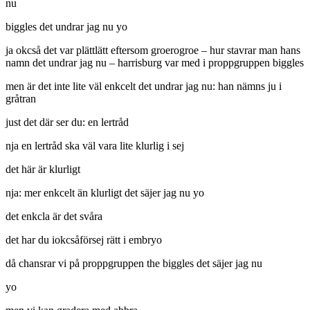
nu
biggles det undrar jag nu yo
ja okcså det var plättlätt eftersom groerogroe – hur stavrar man hans
namn det undrar jag nu – harrisburg var med i proppgruppen biggles
men är det inte lite väl enkcelt det undrar jag nu: han nämns ju i
gråtran
just det där ser du: en lertråd
nja en lertråd ska väl vara lite klurlig i sej
det här är klurligt
nja: mer enkcelt än klurligt det säjer jag nu yo
det enkcla är det svåra
det har du iokcsåförsej rätt i embryo
då chansrar vi på proppgruppen the biggles det säjer jag nu
yo