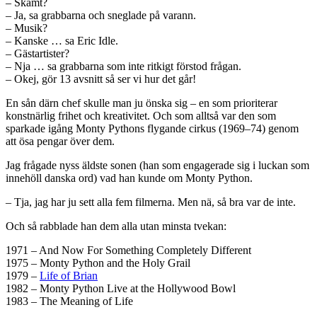
– Skämt?
– Ja, sa grabbarna och sneglade på varann.
– Musik?
– Kanske … sa Eric Idle.
– Gästartister?
– Nja … sa grabbarna som inte ritkigt förstod frågan.
– Okej, gör 13 avsnitt så ser vi hur det går!
En sån därn chef skulle man ju önska sig – en som prioriterar
konstnärlig frihet och kreativitet. Och som alltså var den som
sparkade igång Monty Pythons flygande cirkus (1969–74) genom
att ösa pengar över dem.
Jag frågade nyss äldste sonen (han som engagerade sig i luckan som
innehöll danska ord) vad han kunde om Monty Python.
– Tja, jag har ju sett alla fem filmerna. Men nä, så bra var de inte.
Och så rabblade han dem alla utan minsta tvekan:
1971 – And Now For Something Completely Different
1975 – Monty Python and the Holy Grail
1979 –
Life of Brian
1982 – Monty Python Live at the Hollywood Bowl
1983 – The Meaning of Life