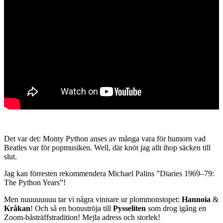
Det var det: Monty Python anses av många vara för humorn vad
Beatles var för popmusiken. Well, där knöt jag allt ihop säcken till
slut.
Jag kan förresten rekommendera Michael Palins ”Diaries 1969–79:
The Python Years”!
Men nuuuuuuuu tar vi några vinnare ur plommonstopet:
Hannoia
&
Kråkan
! Och så en bonuströja till
Pysseliten
som drog igång en
Zoom-båsträffstradition! Mejla adress och storlek!