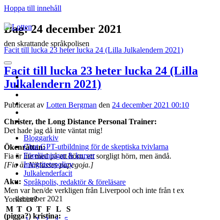
Hoppa till innehåll
Lotten
Dag:
24 december 2021
den skrattande språkpolisen
Facit till lucka 23 heter lucka 24 (Lilla Julkalendern 2021)
öppna
Facit till lucka 23 heter lucka 24 (Lilla
primär
twitter
meny
Julkalendern 2021)
facebook
instagram
linkedin
Publicerat av
Lotten Bergman
den
24 december 2021 00:10
rss
e-
Christer, the Long Distance Personal Trainer:
post
Det hade jag då inte väntat mig!
Bloggarkiv
Chat GPT-utbildning för de skeptiska tvivlarna
Ökenråttan:
Föreläsningar & kurser
Fia är lite med på ett hörn, ett sorgligt hörn, men ändå.
Integritetspolicy
[Fia är Niklasses papegoja.]
Julkalenderfacit
Aku:
Språkpolis, redaktör & föreläsare
Men var hen/de verkligen från Liverpool och inte från t ex
Sidopanel
december 2021
Yorkshire?
M
T
O
T
F
L
S
(pigga?) kristina:
1
2
3
4
5