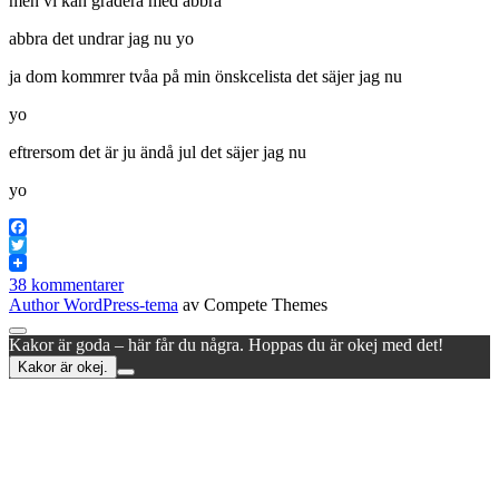
men vi kan gradera med abbra
abbra det undrar jag nu yo
ja dom kommrer tvåa på min önskcelista det säjer jag nu
yo
eftrersom det är ju ändå jul det säjer jag nu
yo
Facebook
Twitter
38 kommentarer
Author WordPress-tema
av Compete Themes
Rulla
Kakor är goda – här får du några. Hoppas du är okej med det!
till
Kakor är okej.
toppen