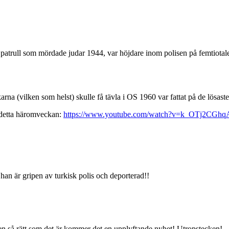
en patrull som mördade judar 1944, var höjdare inom polisen på femtiotale
arna (vilken som helst) skulle få tävla i OS 1960 var fattat på de lösaste
er detta häromveckan:
https://www.youtube.com/watch?v=k_OTj2CGhq
han är gripen av turkisk polis och deporterad!!
n så rätt som det är kommer det en upplyftande nyhet! Utropstecken!