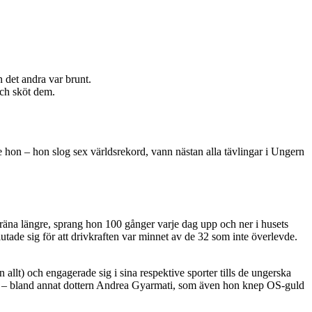
 det andra var brunt.
och sköt dem.
 hon – hon slog sex världsrekord, vann nästan alla tävlingar i Ungern
räna längre, sprang hon 100 gånger varje dag upp och ner i husets
lutade sig för att drivkraften var minnet av de 32 som inte överlevde.
lt) och engagerade sig i sina respektive sporter tills de ungerska
let – bland annat dottern Andrea Gyarmati, som även hon knep OS-guld