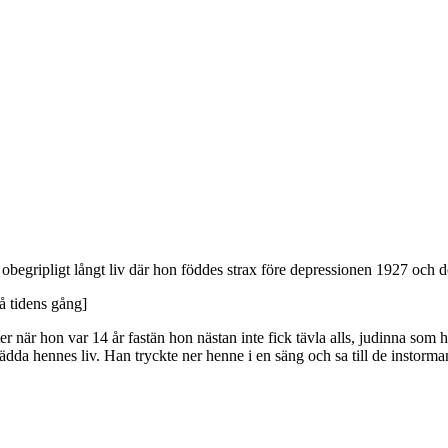
ripligt långt liv där hon föddes strax före depressionen 1927 och dog n
å tidens gång]
är hon var 14 år fastän hon nästan inte fick tävla alls, judinna som ho
 rädda hennes liv. Han tryckte ner henne i en säng och sa till de instorma