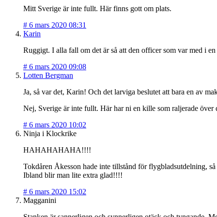
Mitt Sverige är inte fullt. Här finns gott om plats.
#
6 mars 2020 08:31
Karin
Ruggigt. I alla fall om det är så att den officer som var med i 
#
6 mars 2020 09:08
Lotten Bergman
Ja, så var det, Karin! Och det larviga beslutet att bara en av mak
Nej, Sverige är inte fullt. Här har ni en kille som raljerade öv
#
6 mars 2020 10:02
Ninja i Klockrike
HAHAHAHAHA!!!!
Tokdåren Åkesson hade inte tillstånd för flygbladsutdelning, så 
Ibland blir man lite extra glad!!!!
#
6 mars 2020 15:02
Magganini
Stanken är sannerligen och synnerligen otäck och tyngande. Me