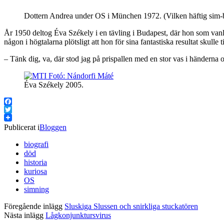
Dottern Andrea under OS i München 1972. (Vilken häftig sim-b
År 1950 deltog Éva Székely i en tävling i Budapest, där hon som van
någon i högtalarna plötsligt att hon för sina fantastiska resultat skulle
– Tänk dig, va, där stod jag på prispallen med en stor vas i händerna o
Éva Székely 2005.
Facebook
Twitter
Publicerat i
Bloggen
biografi
död
historia
kuriosa
OS
simning
Föregående inlägg
Sluskiga Slussen och snirkliga stuckatören
Nästa inlägg
Lågkonjunktursvirus