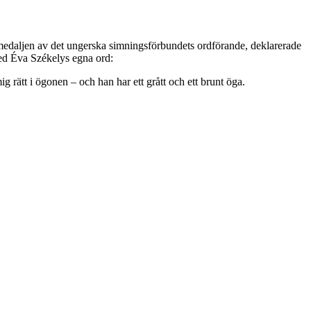
medaljen av det ungerska simningsförbundets ordförande, deklarerade
. Med Éva Székelys egna ord:
g rätt i ögonen – och han har ett grått och ett brunt öga.