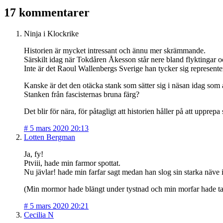
17 kommentarer
Ninja i Klockrike
Historien är mycket intressant och ännu mer skrämmande.
Särskilt idag när Tokdåren Åkesson står nere bland flyktingar oc
Inte är det Raoul Wallenbergs Sverige han tycker sig representer
Kanske är det den otäcka stank som sätter sig i näsan idag som 
Stanken från fascisternas bruna färg?
Det blir för nära, för påtagligt att historien håller på att upprepa 
#
5 mars 2020 20:13
Lotten Bergman
Ja, fy!
Ptviii, hade min farmor spottat.
Nu jävlar! hade min farfar sagt medan han slog sin starka näve i
(Min mormor hade blängt under tystnad och min morfar hade tagi
#
5 mars 2020 20:21
Cecilia N