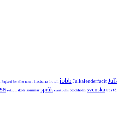
jobb
Jul
Julkalenderfacit
historia
d
hotell
England
fest
film
fotboll
sa
språk
svenska
tå
sommar
tips
sekrutt
skola
språkpolis
Stockholm