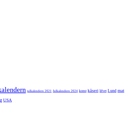
kalendern
mat
kåseri
Lund
julkalendern 2021
Julkalendern 2024
konst
lifvet
g
USA