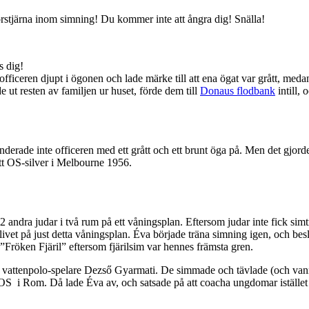
rstjärna inom simning! Du kommer inte att ångra dig! Snälla!
s dig!
ficeren djupt i ögonen och lade märke till att ena ögat var grått, medan
 ut resten av familjen ur huset, förde dem till
Donaus flodbank
intill, 
erade inte officeren med ett grått och ett brunt öga på. Men det gjorde
tt OS-silver i Melbourne 1956.
andra judar i två rum på ett våningsplan. Eftersom judar inte fick simt
i livet på just detta våningsplan. Éva började träna simning igen, och bes
röken Fjäril” eftersom fjärilsim var hennes främsta gren.
vattenpolo-spelare Dezső Gyarmati. De simmade och tävlade (och vann al
ll OS i Rom. Då lade Éva av, och satsade på att coacha ungdomar istäl