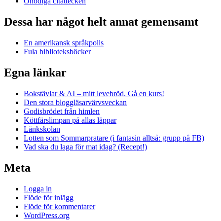
Onödiga citattecken
Dessa har något helt annat gemensamt
En amerikansk språkpolis
Fula biblioteksböcker
Egna länkar
Bokstävlar & AI – mitt levebröd. Gå en kurs!
Den stora bloggläsarvärvsveckan
Godisbrödet från himlen
Köttfärslimpan på allas läppar
Länkskolan
Lotten som Sommarpratare (i fantasin alltså: grupp på FB)
Vad ska du laga för mat idag? (Recept!)
Meta
Logga in
Flöde för inlägg
Flöde för kommentarer
WordPress.org