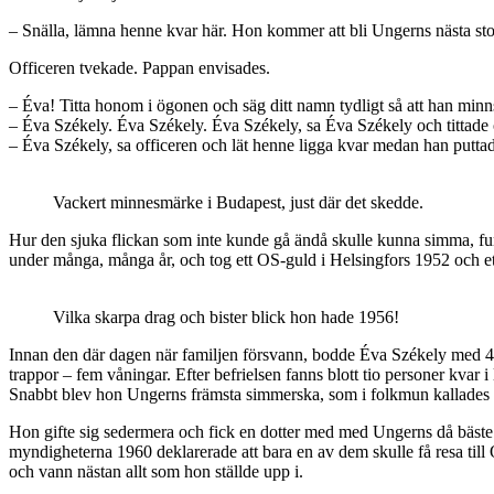
– Snälla, lämna henne kvar här. Hon kommer att bli Ungerns nästa sto
Officeren tvekade. Pappan envisades.
– Éva! Titta honom i ögonen och säg ditt namn tydligt så att han minn
– Éva Székely. Éva Székely. Éva Székely, sa Éva Székely och tittade of
– Éva Székely, sa officeren och lät henne ligga kvar medan han puttade
Vackert minnesmärke i Budapest, just där det skedde.
Hur den sjuka flickan som inte kunde gå ändå skulle kunna simma, fund
under många, många år, och tog ett OS-guld i Helsingfors 1952 och e
Vilka skarpa drag och bister blick hon hade 1956!
Innan den där dagen när familjen försvann, bodde Éva Székely med 42 
trappor – fem våningar. Efter befrielsen fanns blott tio personer kvar 
Snabbt blev hon Ungerns främsta simmerska, som i folkmun kallades ”F
Hon gifte sig sedermera och fick en dotter med med Ungerns då bäste 
myndigheterna 1960 deklarerade att bara en av dem skulle få resa ti
och vann nästan allt som hon ställde upp i.