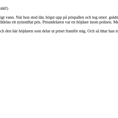
ild!)
ligt vann. När hon stod där, högst upp på prispallen och tog emot guld
 tilldelas ett nyinstiftat pris. Prisutdelaren var en höjdare inom polisen
ch den här höjdaren som delar ut priset framför mig. Och så tittar han mi