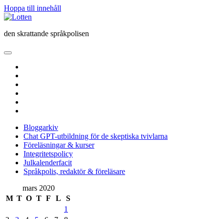
Hoppa till innehåll
Lotten
den skrattande språkpolisen
öppna
primär
twitter
meny
facebook
instagram
linkedin
rss
e-
post
Bloggarkiv
Chat GPT-utbildning för de skeptiska tvivlarna
Föreläsningar & kurser
Integritetspolicy
Julkalenderfacit
Språkpolis, redaktör & föreläsare
Sidopanel
mars 2020
M
T
O
T
F
L
S
1