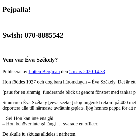
Pejpalla!
Swish: 070-8885542
Vem var Éva Székely?
Publicerat av
Lotten Bergman
den
5 mars 2020 14:33
Hon föddes 1927 och dog bara häromdagen – Éva Székely. Det är ett obeg
[paus för en simmig, funderande blick ut genom fönstret med tankar p
Simmaren Éva Székely [eeva seekej] slog ungerskt rekord på 400 meter n
deportera alla till närmaste avrättningsplats, ljög hennes pappa för att
– Se! Hon kan inte ens gå!
– Hon behöver inte gå långt … svarade en officer.
De skulle ju skjutas alldeles i närheten.