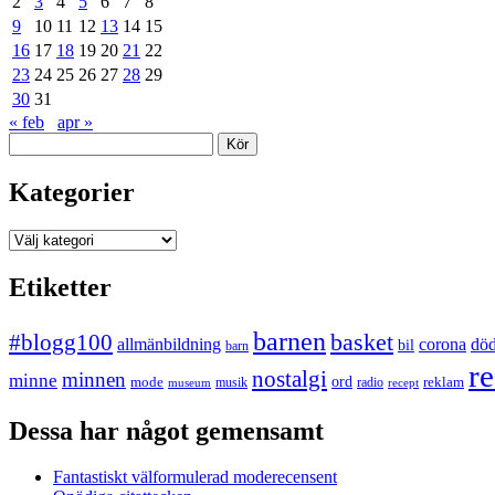
2
3
4
5
6
7
8
9
10
11
12
13
14
15
16
17
18
19
20
21
22
23
24
25
26
27
28
29
30
31
« feb
apr »
Sök
Kategorier
Kategorier
Etiketter
barnen
#blogg100
basket
allmänbildning
corona
dö
bil
barn
re
nostalgi
minnen
minne
mode
ord
reklam
musik
radio
museum
recept
Dessa har något gemensamt
Fantastiskt välformulerad moderecensent