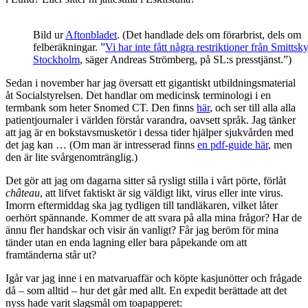
Bild ur
Aftonbladet
. (Det handlade dels om förarbrist, dels om
felberäkningar. ”
Vi har inte fått några restriktioner från Smittsk
Stockholm
, säger Andreas Strömberg, på SL:s presstjänst.”)
Sedan i november har jag översatt ett gigantiskt utbildningsmaterial
åt Socialstyrelsen. Det handlar om medicinsk terminologi i en
termbank som heter Snomed CT. Den finns
här
, och ser till alla alla
patientjournaler i världen förstår varandra, oavsett språk. Jag tänker
att jag är en bokstavsmusketör i dessa tider hjälper sjukvården med
det jag kan … (Om man är intresserad finns
en pdf-guide här
, men
den är lite svårgenomtränglig.)
Det gör att jag om dagarna sitter så rysligt stilla i vårt pörte, förlåt
château
, att lifvet faktiskt är sig väldigt likt, virus eller inte virus.
Imorrn eftermiddag ska jag tydligen till tandläkaren, vilket låter
oerhört spännande. Kommer de att svara på alla mina frågor? Har de
ännu fler handskar och visir än vanligt? Får jag beröm för mina
tänder utan en enda lagning eller bara påpekande om att
framtänderna står ut?
Igår var jag inne i en matvaruaffär och köpte kasjunötter och frågade
då – som alltid – hur det går med allt. En expedit berättade att det
nyss hade varit slagsmål om toapapperet: