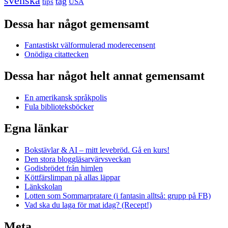
svenska
tåg
USA
tips
Dessa har något gemensamt
Fantastiskt välformulerad moderecensent
Onödiga citattecken
Dessa har något helt annat gemensamt
En amerikansk språkpolis
Fula biblioteksböcker
Egna länkar
Bokstävlar & AI – mitt levebröd. Gå en kurs!
Den stora bloggläsarvärvsveckan
Godisbrödet från himlen
Köttfärslimpan på allas läppar
Länkskolan
Lotten som Sommarpratare (i fantasin alltså: grupp på FB)
Vad ska du laga för mat idag? (Recept!)
Meta