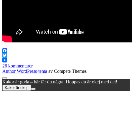
Facebook
Twitter
26 kommentarer
Author WordPress-tema
av Compete Themes
Rulla
Kakor är goda – här får du några. Hoppas du är okej med det!
till
Kakor är okej.
toppen