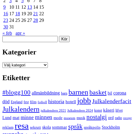
2
3
4
5
6
7
8
9
10
11
12
13
14
15
16
17
18
19
20
21
22
23
24
25
26
27
28
29
30
31
« feb
apr »
Sök
Kategorier
Kategorier
Etiketter
barnen
#blogg100
basket
allmänbildning
corona
bil
barn
jobb
Julkalenderfacit
historia
död
hotell
England
fest
film
fotboll
Julkalendern
kåseri
julkalendern 2021
Julkalendern 2024
konst
lifvet
nostalgi
minnen
minne
mat
Lund
mode
ord
musik
radio
museum
recept
resa
språk
sommar
reklam
sekrutt
skola
språkpolis
Stockholm