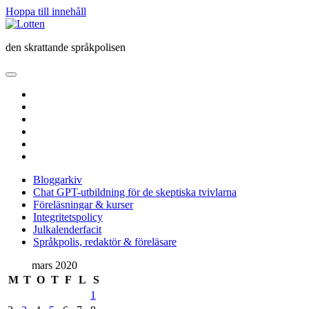
Hoppa till innehåll
Lotten
den skrattande språkpolisen
öppna
primär
twitter
meny
facebook
instagram
linkedin
rss
e-
post
Bloggarkiv
Chat GPT-utbildning för de skeptiska tvivlarna
Föreläsningar & kurser
Integritetspolicy
Julkalenderfacit
Språkpolis, redaktör & föreläsare
Sidopanel
mars 2020
M
T
O
T
F
L
S
1