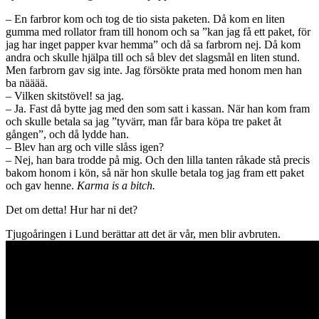
– En farbror kom och tog de tio sista paketen. Då kom en liten
gumma med rollator fram till honom och sa ”kan jag få ett paket, för
jag har inget papper kvar hemma” och då sa farbrorn nej. Då kom
andra och skulle hjälpa till och så blev det slagsmål en liten stund.
Men farbrorn gav sig inte. Jag försökte prata med honom men han
ba nääää.
– Vilken skitstövel! sa jag.
– Ja. Fast då bytte jag med den som satt i kassan. När han kom fram
och skulle betala sa jag ”tyvärr, man får bara köpa tre paket åt
gången”, och då lydde han.
– Blev han arg och ville slåss igen?
– Nej, han bara trodde på mig. Och den lilla tanten råkade stå precis
bakom honom i kön, så när hon skulle betala tog jag fram ett paket
och gav henne.
Karma is a bitch.
Det om detta! Hur har ni det?
Tjugoåringen i Lund berättar att det är vår, men blir avbruten.