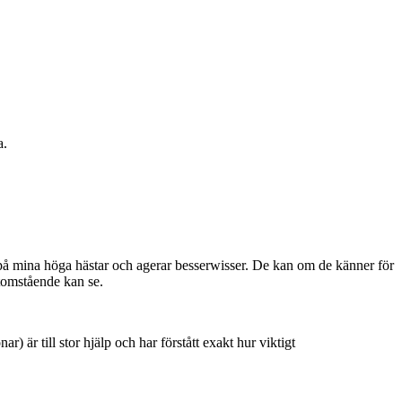
a.
art på mina höga hästar och agerar besserwisser. De kan om de känner för
utomstående kan se.
 är till stor hjälp och har förstått exakt hur viktigt