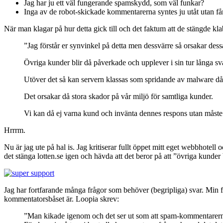
Jag har ju ett väl fungerande spamskydd, som väl funkar?
Inga av de robot-skickade kommentarerna syntes ju utåt utan få
När man
klagar på hur detta gick till och det faktum att de stängde kla
”Jag förstår er synvinkel på detta men dessvärre så orsakar dess
Övriga kunder blir då påverkade och upplever i sin tur långa sv
Utöver det så kan servern klassas som spridande av malware då
Det orsakar då stora skador på vår miljö för samtliga kunder.
Vi kan då ej varna kund och invänta dennes respons utan måste d
Hrrrm.
Nu är jag ute på hal is. Jag kritiserar fullt öppet mitt eget webbhotel
det stänga lotten.se igen och hävda att det beror på att ”övriga kun
Jag har fortfarande många frågor som behöver (begripliga) svar. Min fan
kommentatorsbåset är. Loopia skrev:
”Man kikade igenom och det ser ut som att spam-kommentarerna