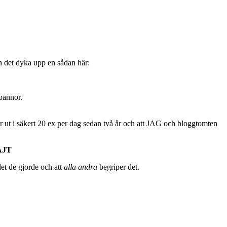
n det dyka upp en sådan här:
 bannor.
år ut i säkert 20 ex per dag sedan två år och att JAG och bloggtomten
AJT
det de gjorde och att
alla andra
begriper det.