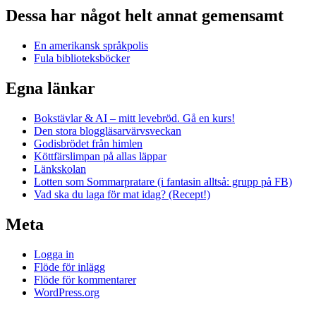
Dessa har något helt annat gemensamt
En amerikansk språkpolis
Fula biblioteksböcker
Egna länkar
Bokstävlar & AI – mitt levebröd. Gå en kurs!
Den stora bloggläsarvärvsveckan
Godisbrödet från himlen
Köttfärslimpan på allas läppar
Länkskolan
Lotten som Sommarpratare (i fantasin alltså: grupp på FB)
Vad ska du laga för mat idag? (Recept!)
Meta
Logga in
Flöde för inlägg
Flöde för kommentarer
WordPress.org