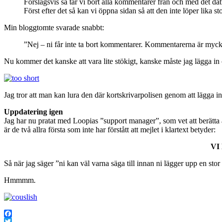
Förslagsvis så tar vi bort alla kommentarer från och med det da
Först efter det så kan vi öppna sidan så att den inte löper lika stor
Min bloggtomte svarade snabbt:
”Nej – ni får inte ta bort kommentarer. Kommentarerna är mycke
Nu kommer det kanske att vara lite stökigt, kanske måste jag lägga in
Jag tror att man kan lura den där kortskrivarpolisen genom att lägga in
Uppdatering igen
Jag har nu pratat med Loopias ”support manager”, som vet att berätta a
är de två allra första som inte har förstått att mejlet i klartext betyder:
VI
Så när jag säger ”ni kan väl varna säga till innan ni lägger upp en sto
Hmmmm.
Facebook