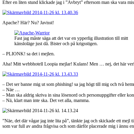
Efter en liten stund klickade jag i ”Avbryt” eftersom man ska vara mi
Apache? Här? Nu? Javisst!
Fast jag måste säga att det var en ypperlig illustration till mitt
känsloläge just då. Bister och på krigsstigen.
– PLIONK! sa det i mejlen.
Aha! Mitt webbhotell Loopia mejlar! Kulans! Men … nej, det här verk
– Det ser banne mig ut som phishing! sa jag högt till mig och två hemm
– Näe …
– Man ska aldrig skriva in sina lösenord och personuppgifter eller k
– Nä, klart man inte ska. Det vet alla, mamma.
”Näe, det där vågar jag inte lita på”, tänkte jag och skickade ett mejl ti
som var full av andra frågvisa och som därför placerade mig i ännu 