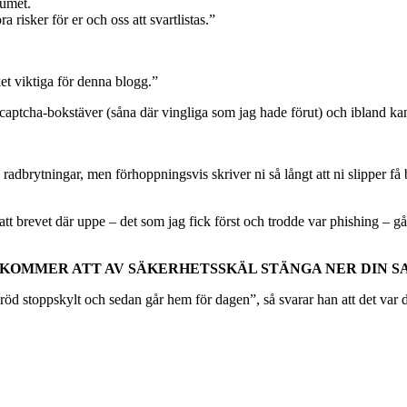
tumet.
a risker för er och oss att svartlistas.”
t viktiga för denna blogg.”
 captcha-bokstäver (såna där vingliga som jag hade förut) och ibland ka
 radbrytningar, men förhoppningsvis skriver ni så långt att ni slipper få
tt brevet där uppe – det som jag fick först och trodde var phishing – g
 KOMMER ATT AV SÄKERHETSSKÄL STÄNGA NER DIN S
r röd stoppskylt och sedan går hem för dagen”, så svarar han att det var 