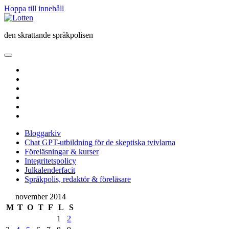
Hoppa till innehåll
Lotten
den skrattande språkpolisen
öppna
primär
twitter
meny
facebook
instagram
linkedin
rss
e-
post
Bloggarkiv
Chat GPT-utbildning för de skeptiska tvivlarna
Föreläsningar & kurser
Integritetspolicy
Julkalenderfacit
Språkpolis, redaktör & föreläsare
Sidopanel
november 2014
M
T
O
T
F
L
S
1
2