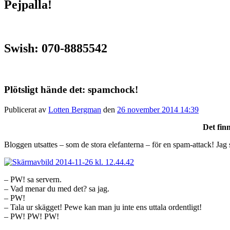
Pejpalla!
Swish: 070-8885542
Plötsligt hände det: spamchock!
Publicerat av
Lotten Bergman
den
26 november 2014 14:39
Det finn
Bloggen utsattes – som de stora elefanterna – för en spam-attack! Jag 
– PW! sa servern.
– Vad menar du med det? sa jag.
– PW!
– Tala ur skägget! Pewe kan man ju inte ens uttala ordentligt!
– PW! PW! PW!