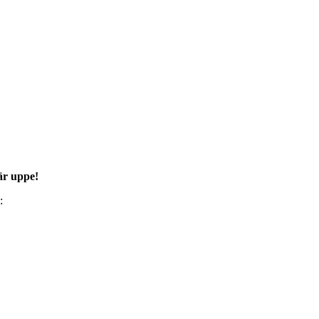
här uppe!
: