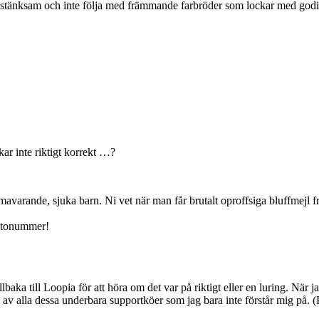
sstänksam och inte följa med främmande farbröder som lockar med godis el
ar inte riktigt korrekt …?
avarande, sjuka barn. Ni vet när man får brutalt oproffsiga bluffmejl fr
ontonummer!
llbaka till Loopia för att höra om det var på riktigt eller en luring. När j
en av alla dessa underbara supportköer som jag bara inte förstår mig