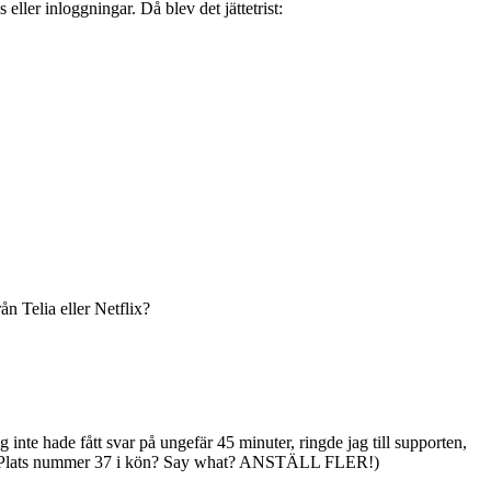
ler inloggningar. Då blev det jättetrist:
ån Telia eller Netflix?
ag inte hade fått svar på ungefär 45 minuter, ringde jag till supporten,
 på. (Plats nummer 37 i kön? Say what? ANSTÄLL FLER!)