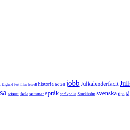
jobb
Jul
Julkalenderfacit
historia
d
hotell
England
fest
film
fotboll
sa
språk
svenska
tå
sommar
tips
sekrutt
skola
språkpolis
Stockholm