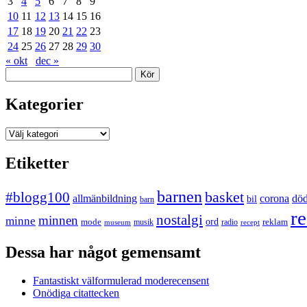
3
4
5
6
7
8
9
10
11
12
13
14
15
16
17
18
19
20
21
22
23
24
25
26
27
28
29
30
« okt
dec »
Sök
Kategorier
Kategorier
Etiketter
barnen
#blogg100
basket
allmänbildning
corona
dö
bil
barn
re
nostalgi
minnen
minne
mode
ord
reklam
musik
radio
museum
recept
Dessa har något gemensamt
Fantastiskt välformulerad moderecensent
Onödiga citattecken