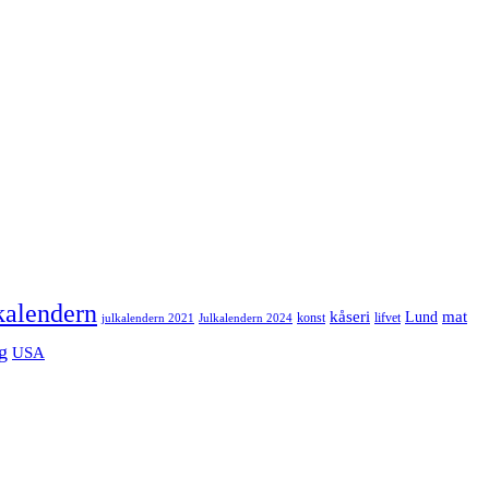
kalendern
mat
kåseri
Lund
julkalendern 2021
Julkalendern 2024
konst
lifvet
g
USA