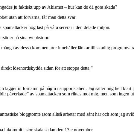
ngades ju faktiskt upp av Akismet – hur kan de då göra skada?
bbet utan att förvarna, får man detta svar:
a spamattacker hög last på våra servrar i den delade miljön.
arstider på sina webbsidor.
 många av dessa kommentarer innehåller länkar till skadlig programvar
irekt lösenordskydda sidan för att stoppa detta.”
l och lägger ut förnamn på några i supportstaben. Jag sätter mig helt kl
der blir påverkade” av spamattacken som riktas mot mig, men som ingen 
tastiske bloggtomte (som alltså arbetar med sånt här och som jag avlönar)
 inkommit i stor skala sedan den 13:e november.