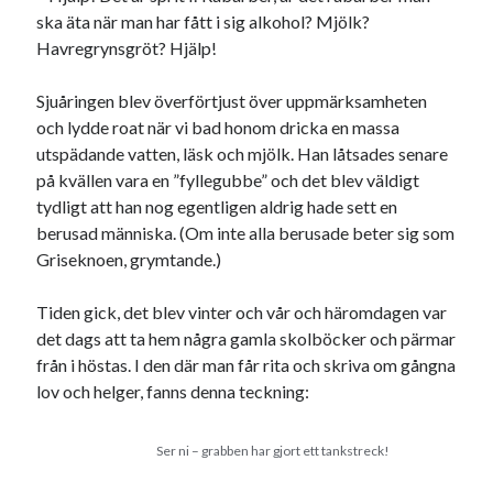
Godisbrödet från himlen
ska äta när man har fått i sig alkohol? Mjölk?
Köttfärslimpan på allas läppar
Havregrynsgröt? Hjälp!
Länkskolan
Lotten som Sommarpratare (i fantasin alltså: grupp på FB)
Sjuåringen blev överförtjust över uppmärksamheten
Vad ska du laga för mat idag? (Recept!)
och lydde roat när vi bad honom dricka en massa
utspädande vatten, läsk och mjölk. Han låtsades senare
på kvällen vara en ”fyllegubbe” och det blev väldigt
Meta
tydligt att han nog egentligen aldrig hade sett en
berusad människa. (Om inte alla berusade beter sig som
Logga in
Griseknoen, grymtande.)
Flöde för inlägg
Flöde för kommentarer
Tiden gick, det blev vinter och vår och häromdagen var
WordPress.org
det dags att ta hem några gamla skolböcker och pärmar
från i höstas. I den där man får rita och skriva om gångna
lov och helger, fanns denna teckning:
Pejpalla!
Ser ni – grabben har gjort ett tankstreck!