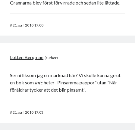
Grannarna blev först förvirrade och sedan lite lättade.
#
21 april 2010 17:00
Lotten Bergman
Ser ni liksom jag en marknad här? Vi skulle kunna ge ut
en bok som
inte
heter ”Pinsamma pappor” utan ”När
föräldrar tycker att det blir pinsamt”.
#
21 april 2010 17:03