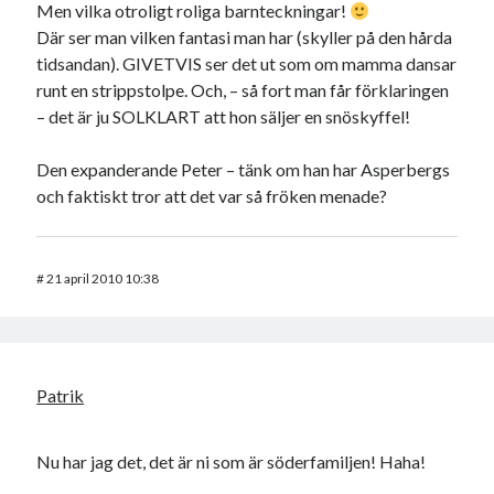
Men vilka otroligt roliga barnteckningar!
Där ser man vilken fantasi man har (skyller på den hårda
tidsandan). GIVETVIS ser det ut som om mamma dansar
runt en strippstolpe. Och, – så fort man får förklaringen
– det är ju SOLKLART att hon säljer en snöskyffel!
Den expanderande Peter – tänk om han har Asperbergs
och faktiskt tror att det var så fröken menade?
#
21 april 2010 10:38
Patrik
Nu har jag det, det är ni som är söderfamiljen! Haha!