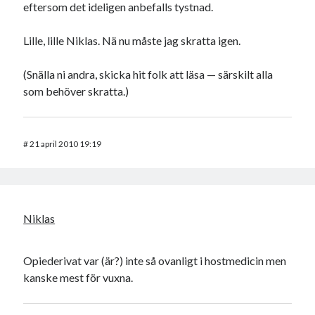
eftersom det ideligen anbefalls tystnad.
Lille, lille Niklas. Nä nu måste jag skratta igen.
(Snälla ni andra, skicka hit folk att läsa — särskilt alla
som behöver skratta.)
#
21 april 2010 19:19
Niklas
Opiederivat var (är?) inte så ovanligt i hostmedicin men
kanske mest för vuxna.