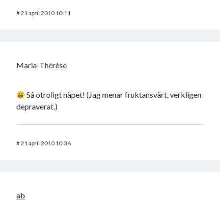
#
21 april 2010 10:11
Maria-Thérèse
Så otroligt näpet! (Jag menar fruktansvärt, verkligen
depraverat.)
#
21 april 2010 10:36
ab