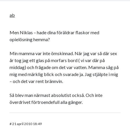
ab
Men Niklas – hade dina föräldrar flaskor med
opielösning hemma?
Min mamma var inte ömskinnad. När jag var så där sex
år tog jag ett glas på morfars bord ( vi var där på
middag) och frågade om det var vatten. Mamma såg på
mig med märklig blick och svarade ja. Jag stjälpte i mig
– och det var rent brännvin.
Så blev man närmast absolutist också. Och inte
överdrivet förtroendefull alla gånger.
#
21 april 2010 18:49