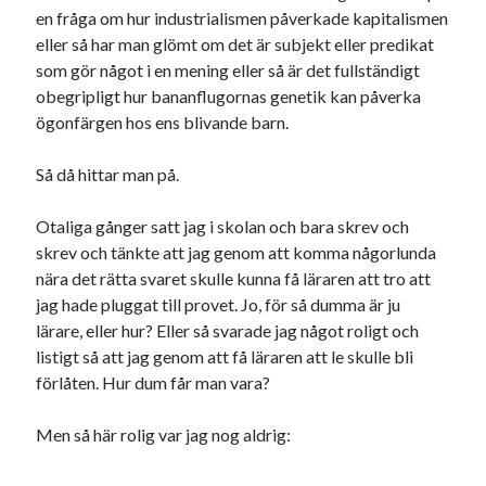
en fråga om hur industrialismen påverkade kapitalismen
19
20
21
22
23
24
25
eller så har man glömt om det är subjekt eller predikat
26
27
28
29
30
som gör något i en mening eller så är det fullständigt
obegripligt hur bananflugornas genetik kan påverka
« mar
maj »
ögonfärgen hos ens blivande barn.
Så då hittar man på.
Sök
Otaliga gånger satt jag i skolan och bara skrev och
skrev och tänkte att jag genom att komma någorlunda
nära det rätta svaret skulle kunna få läraren att tro att
jag hade pluggat till provet. Jo, för så dumma är ju
Kategorier
lärare, eller hur? Eller så svarade jag något roligt och
listigt så att jag genom att få läraren att le skulle bli
Kategorier
förlåten. Hur dum får man vara?
Men så här rolig var jag nog aldrig:
Etiketter