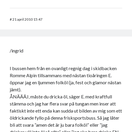
#
21 april 2010 15:47
/ingrid
I bussen hem från en ovanligt regnig dag i skidbacken
Romme Alpin tillsammans med nästan tioåringen E.
öppnar jag en ljummen folköl (ja, fest och glamor nästan
jämt).
ÅNÄÄÄJ, måste du dricka öl, säger E. med kraftfull
stämma och jag har flera svar på tungan men inser att
faktiskt inte ett enda kan sudda ut bilden av mig som ett
öldrickande fyllo på denna frisksportsbuss. Så jag låter
bli att svara ”amen det är ju bara folköl” eller ”jag
dricker väl inte öl så ofta” eller ”jag ska bara dricka EN