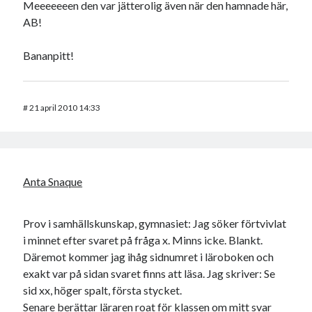
Meeeeeeen den var jätterolig även när den hamnade här,
AB!
Bananpitt!
#
21 april 2010 14:33
Anta Snaque
Prov i samhällskunskap, gymnasiet: Jag söker förtvivlat
i minnet efter svaret på fråga x. Minns icke. Blankt.
Däremot kommer jag ihåg sidnumret i läroboken och
exakt var på sidan svaret finns att läsa. Jag skriver: Se
sid xx, höger spalt, första stycket.
Senare berättar läraren roat för klassen om mitt svar