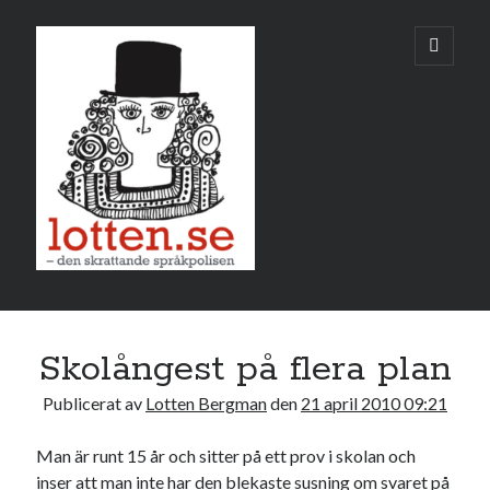
Lotten
öppna
primär
meny
Sidopanel
april 2010
Skolångest på flera plan
M
T
O
T
F
L
S
Publicerat av
Lotten Bergman
den
21 april 2010 09:21
1
2
3
4
5
6
7
8
9
10
11
Man är runt 15 år och sitter på ett prov i skolan och
inser att man inte har den blekaste susning om svaret på
12
13
14
15
16
17
18