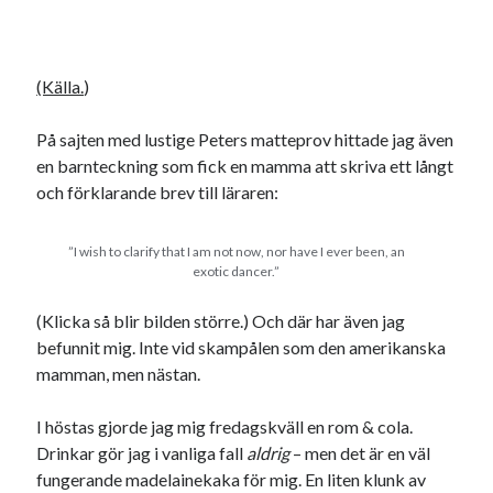
#blogg100
allmänbildning
barn
barnen
basket
corona
bil
(Källa.
)
död
film
England
fest
fotboll
På sajten med lustige Peters matteprov hittade jag även
jobb
historia
hotell
en barnteckning som fick en mamma att skriva ett långt
Julkalendern
och förklarande brev till läraren:
Julkalenderfacit
julkalendern 2021
Julkalendern 2024
konst
”I wish to clarify that I am not now, nor have I ever been, an
minne
kåseri
mat
Lund
lifvet
exotic dancer.”
minnen
mode
musik
museum
(Klicka så blir bilden större.) Och där har även jag
nostalgi
befunnit mig. Inte vid skampålen som den amerikanska
ord
radio
recept
mamman, men nästan.
resa
skola
reklam
sekrutt
I höstas gjorde jag mig fredagskväll en rom & cola.
språk
sommar
språkpolis
Drinkar gör jag i vanliga fall
aldrig
– men det är en väl
fungerande madelainekaka för mig. En liten klunk av
svenska
tåg
tips
Stockholm