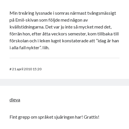
Min treåring lyssnade i somras närmast tvångsmässigt
på Emil-skivan som följde med någon av
kvällstidningarna. Det var ju inte så mycket med det,
förrän hon, efter åtta veckors semester, kom tillbaka till
förskolan och i leken lugnt konstaterade att ”idag är han
i alla fall nykter”. Iiih.
#
21 april 2010 15:20
dieva
Fint grepp om språket sjuåringen har! Grattis!