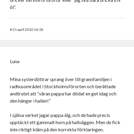
öl”.
#
21 april 2010 16:18
Luna
Mina systerdöttrar sprang över till grannfamiljen i
radhusområdet i Stockholmsförorten och berättade
andtrutet att ”våran pappa har dödat en get idag och
den hänger i hallen!”
I själva verket jagar pappa älg, och de hade precis
upptäckt ett gammalt horn på hallväggen. Men de fick
inte riktigt kläm på den korrekta förklaringen.