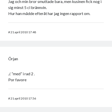
Jag och min bror smuttade bara, men kusinen fick nog i
sig minst 5 cl brännvin.
Hur han mådde efteråt har jag ingen rapport om.
#
21 april 2010 17:48
Örjan
./. ”med” i rad 2 .
Por favore
#
21 april 2010 17:56