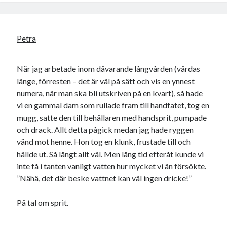
Petra
När jag arbetade inom dåvarande långvården (vårdas
länge, förresten – det är väl på sätt och vis en ynnest
numera, när man ska bli utskriven på en kvart), så hade
vi en gammal dam som rullade fram till handfatet, tog en
mugg, satte den till behållaren med handsprit, pumpade
och drack. Allt detta pågick medan jag hade ryggen
vänd mot henne. Hon tog en klunk, frustade till och
hällde ut. Så långt allt väl. Men lång tid efteråt kunde vi
inte få i tanten vanligt vatten hur mycket vi än försökte.
”Nähä, det där beske vattnet kan väl ingen dricke!”
På tal om sprit.