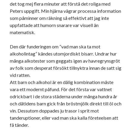
det tog mej flera minuter att förstå det roliga med
Peters uppgift. Min hjärna vägrar processa information
som påminner om räkning så effektivt att jag inte
uppfattade att humorn snarare var visuell än
matematisk.
Den där funderingen om ”vad man ska ta mot
alkoholintag” kändes utomjordiskt bisarr. Undrar hur
många alkotester som geggats igen av havregrynsgröt
av folk som desperat försökt tillnyktra innan de satt sig
vid ratten.
Att barn och alkohol är en dålig kombination måste
vara ett modernt påfund. För det första var vattnet
odrickbart i de stora städerna under många hundra år
och dåtidens barn gick från bröstmjölk direkt till öl och
vin. Dessutom doppades ju trasor i sprit mot
tanderuptioner, eller vad man ska kalla företeelsen att
få tänder.