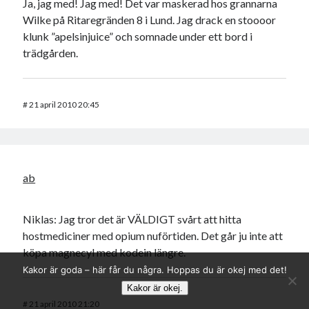
Ja, jag med! Jag med! Det var maskerad hos grannarna
Wilke på Ritaregränden 8 i Lund. Jag drack en stoooor
klunk ”apelsinjuice” och somnade under ett bord i
trädgården.
#
21 april 2010 20:45
ab
Niklas: Jag tror det är VÄLDIGT svårt att hitta
hostmediciner med opium nuförtiden. Det går ju inte att
köpa magnecyl med kodein längre.
Kakor är goda – här får du några. Hoppas du är okej med det!
Kakor är okej.
#
21 april 2010 21:20