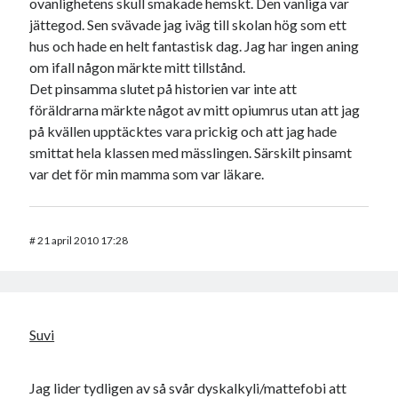
ovanlighetens skull smakade hemskt. Den vanliga var
jättegod. Sen svävade jag iväg till skolan hög som ett
hus och hade en helt fantastisk dag. Jag har ingen aning
om ifall någon märkte mitt tillstånd.
Det pinsamma slutet på historien var inte att
föräldrarna märkte något av mitt opiumrus utan att jag
på kvällen upptäcktes vara prickig och att jag hade
smittat hela klassen med mässlingen. Särskilt pinsamt
var det för min mamma som var läkare.
#
21 april 2010 17:28
Suvi
Jag lider tydligen av så svår dyskalkyli/mattefobi att