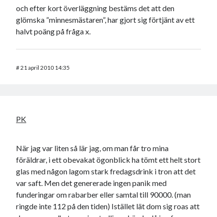
och efter kort överläggning bestäms det att den
glömska ”minnesmästaren”, har gjort sig förtjänt av ett
halvt poäng på fråga x.
#
21 april 2010 14:35
PK
När jag var liten så lär jag, om man får tro mina
föräldrar, i ett obevakat ögonblick ha tömt ett helt stort
glas med någon lagom stark fredagsdrink i tron att det
var saft. Men det genererade ingen panik med
funderingar om rabarber eller samtal till 90000. (man
ringde inte 112 på den tiden) Istället lät dom sig roas att