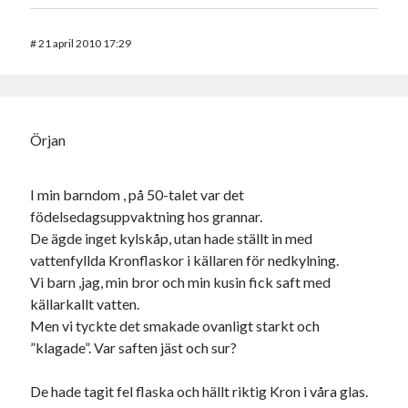
#
21 april 2010 17:29
Örjan
I min barndom , på 50-talet var det
födelsedagsuppvaktning hos grannar.
De ägde inget kylskåp, utan hade ställt in med
vattenfyllda Kronflaskor i källaren för nedkylning.
Vi barn ,jag, min bror och min kusin fick saft med
källarkallt vatten.
Men vi tyckte det smakade ovanligt starkt och
”klagade”. Var saften jäst och sur?
De hade tagit fel flaska och hällt riktig Kron i våra glas.