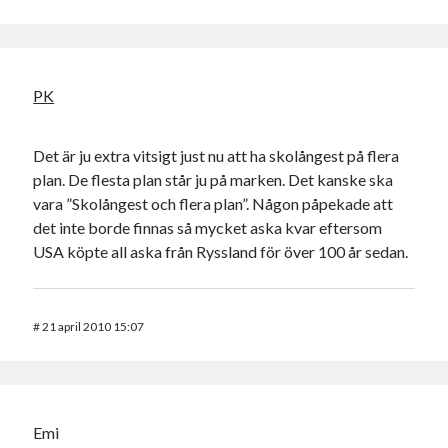
PK
Det är ju extra vitsigt just nu att ha skolångest på flera
plan. De flesta plan står ju på marken. Det kanske ska
vara ”Skolångest och flera plan”. Någon påpekade att
det inte borde finnas så mycket aska kvar eftersom
USA köpte all aska från Ryssland för över 100 år sedan.
#
21 april 2010 15:07
Emi