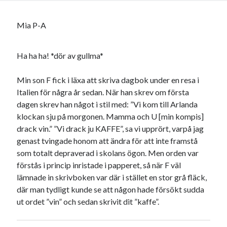
Mia P-A
Ha ha ha! *dör av gullma*
Min son F fick i läxa att skriva dagbok under en resa i
Italien för några år sedan. När han skrev om första
dagen skrev han något i stil med: ”Vi kom till Arlanda
klockan sju på morgonen. Mamma och U [min kompis]
drack vin.” ”Vi drack ju KAFFE”, sa vi upprört, varpå jag
genast tvingade honom att ändra för att inte framstå
som totalt depraverad i skolans ögon. Men orden var
förstås i princip inristade i papperet, så när F väl
lämnade in skrivboken var där i stället en stor grå fläck,
där man tydligt kunde se att någon hade försökt sudda
ut ordet ”vin” och sedan skrivit dit ”kaffe”.