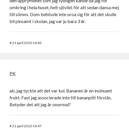
den upprymdhet som jag tydligen kände då jag for
omkring i hela huset, helt sjövild, för att sedan dansa mej
till sömns. Dom behövde inte oroa sig för att det skulle
bli pinsamt i skolan, jag var ju bara 3 år.
#
21 april 2010 14:43
PK
ab, jag tyckte att det var kul. Bananen är en insinuant
frukt. Fast jag associerade inte till bananpitt förstås.
Betyder det att jag är onormal?
#
21 april 2010 14:47