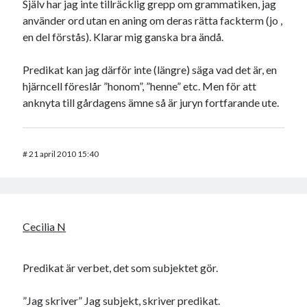
Själv har jag inte tillräcklig grepp om grammatiken, jag
använder ord utan en aning om deras rätta fackterm (jo ,
en del förstås). Klarar mig ganska bra ändå.
Predikat kan jag därför inte (längre) säga vad det är, en
hjärncell föreslår ”honom”, ”henne” etc. Men för att
anknyta till gårdagens ämne så är juryn fortfarande ute.
#
21 april 2010 15:40
Cecilia N
Predikat är verbet, det som subjektet gör.
”Jag skriver” Jag subjekt, skriver predikat.