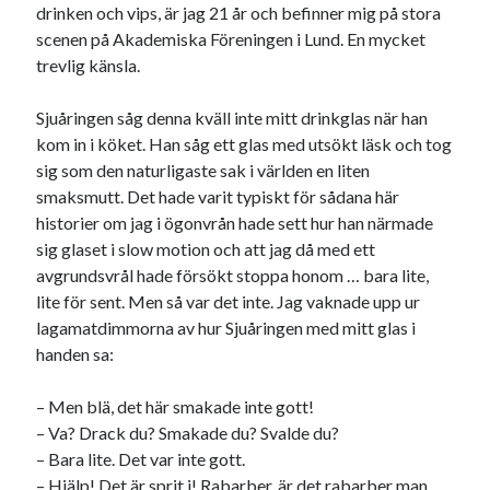
drinken och vips, är jag 21 år och befinner mig på stora
USA
scenen på Akademiska Föreningen i Lund. En mycket
trevlig känsla.
Sjuåringen såg denna kväll inte mitt drinkglas när han
Dessa har något gemensamt
kom in i köket. Han såg ett glas med utsökt läsk och tog
Fantastiskt välformulerad moderecensent
sig som den naturligaste sak i världen en liten
Onödiga citattecken
smaksmutt. Det hade varit typiskt för sådana här
historier om jag i ögonvrån hade sett hur han närmade
sig glaset i slow motion och att jag då med ett
Dessa har något helt annat gemensamt
avgrundsvrål hade försökt stoppa honom … bara lite,
lite för sent. Men så var det inte. Jag vaknade upp ur
En amerikansk språkpolis
lagamatdimmorna av hur Sjuåringen med mitt glas i
Fula biblioteksböcker
handen sa:
– Men blä, det här smakade inte gott!
Egna länkar
– Va? Drack du? Smakade du? Svalde du?
Bokstävlar & AI – mitt levebröd. Gå en kurs!
– Bara lite. Det var inte gott.
Den stora bloggläsarvärvsveckan
– Hjälp! Det är sprit i! Rabarber, är det rabarber man