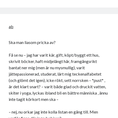
ab
Ska man liasom pricka av?
Få se nu – jag har varit kär, gift, köpt/byggt ett hus,
skrivit böcker, haft midjelångt hår, framgångsrikt
bantat ner mig (men är nu mysmullig), varit
jättepassionerad, studerat, lärt mig teckenalfabetet
(och glömt det igen), icke rökt, sett norrsken – *pust* ,
är det klart snart? – varit både glad och druckit vatten,
skiter i yoga, lyckas ibland bli en bättre människa , ännu
inte tagit körkort men ska –
– nej, nu orkar jag inte kolla listan en gång till. Men