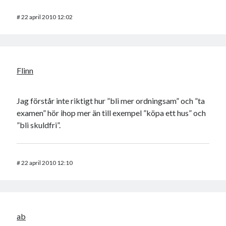
#
22 april 2010 12:02
Flinn
Jag förstår inte riktigt hur ”bli mer ordningsam” och ”ta
examen” hör ihop mer än till exempel ”köpa ett hus” och
”bli skuldfri”.
#
22 april 2010 12:10
ab