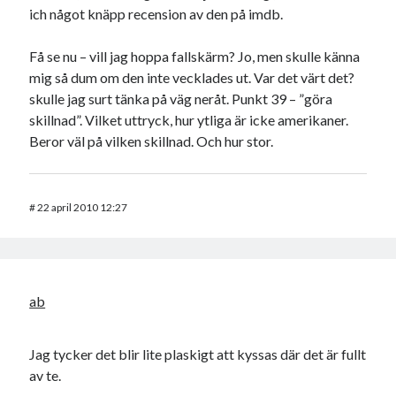
ich något knäpp recension av den på imdb.
Få se nu – vill jag hoppa fallskärm? Jo, men skulle känna
mig så dum om den inte vecklades ut. Var det värt det?
skulle jag surt tänka på väg neråt. Punkt 39 – ”göra
skillnad”. Vilket uttryck, hur ytliga är icke amerikaner.
Beror väl på vilken skillnad. Och hur stor.
#
22 april 2010 12:27
ab
Jag tycker det blir lite plaskigt att kyssas där det är fullt
av te.