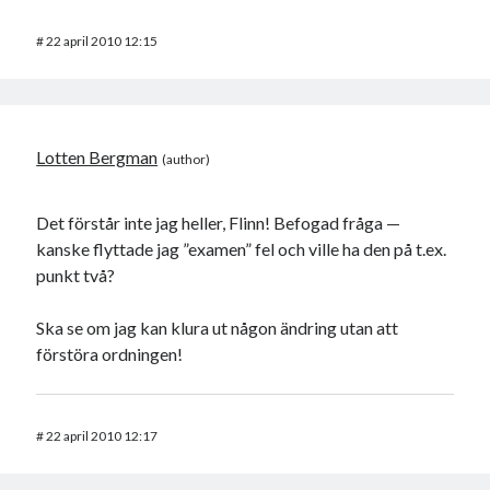
#
22 april 2010 12:15
Lotten Bergman
Det förstår inte jag heller, Flinn! Befogad fråga —
kanske flyttade jag ”examen” fel och ville ha den på t.ex.
punkt två?
Ska se om jag kan klura ut någon ändring utan att
förstöra ordningen!
#
22 april 2010 12:17