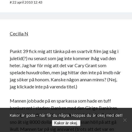
#
22 april 2010 12:43
Cecilia N
Punkt 39 fick mig att tänka på en svartvit film jag såg i
juletid(?) nu senast som jag inte kommer ihåg vad den
heter. Jag har för mig att det var Cary Grant som
spelade huvudrollen, men jag hittar den inte på imdb när
jag söker på honom. Kanske någon annan minns? (Nej,
jag klickade inte på varenda titel.)
Mannen jobbade på en sparkassa som hade en tuff
konkurrent i staden: Banken med den Girige Bankiren.
En dag, strax före jul tror jag det var, lyckades Banken
Kakor är goda – här får du några. Hoppas du är okej med det!
sno åt sig 8000 dollar(?) och sparkassan höll på att gå
Kakor är okej.
ikull. Mannen tar på sig ansvaret (trots att det var en