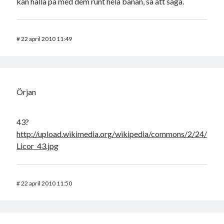
kan hålla på med dem runt hela banan, så att säga.
#
22 april 2010 11:49
Örjan
43?
http://upload.wikimedia.org/wikipedia/commons/2/24/
Licor_43.jpg
#
22 april 2010 11:50