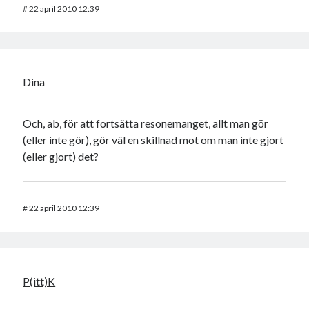
#
22 april 2010 12:39
Dina
Och, ab, för att fortsätta resonemanget, allt man gör
(eller inte gör), gör väl en skillnad mot om man inte gjort
(eller gjort) det?
#
22 april 2010 12:39
P(itt)K