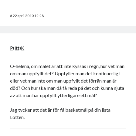
#
22 april 2010 12:28
P(itt)K
Ö-helena, om målet är att inte kyssas i regn, hur vet man
om man uppfyllt det? Uppfyller man det kontinuerligt
eller vet man inte om man uppfyllt det förrän man är
död? Och hur ska man då få reda på det och kunna njuta
av att man har uppfyllt ytterligare ett mål?
Jag tycker att det är för få basketmål på din lista
Lotten.