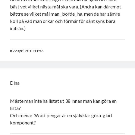
bäst vet vilket nästa mål ska vara. (Andra kan däremot
bättre se vilket mål man _borde_ ha, men de har sämre
koll på vad man orkar och förmår för sånt syns bara
inifrån.)
#
22 april 2010 11:56
Dina
Måste man inte ha listat ut 38 innan man kan göra en
lista?
Och menar 36 att pengar är en självklar göra-glad-
komponent?