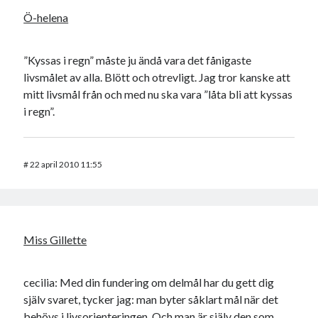
Ö-helena
”Kyssas i regn” måste ju ändå vara det fånigaste
livsmålet av alla. Blött och otrevligt. Jag tror kanske att
mitt livsmål från och med nu ska vara ”låta bli att kyssas
i regn”.
#
22 april 2010 11:55
Miss Gillette
cecilia: Med din fundering om delmål har du gett dig
själv svaret, tycker jag: man byter såklart mål när det
behövs i livsorienteringen. Och man är själv den som