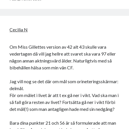
Cecilia N
Om Miss Gillettes version av 42 alt 43 skulle vara
vedertagen då vill jag hellre att svaret ska vara 97 eller
någon annan aktningsvärd ålder. Naturligtvis med så
bibehållen hälsa som min vän CF.
Jag vill nog se det där om mål som orineteringsskärmar:
delmål.
För om målet i livet är att t ex gå ner i vikt. Vad ska man i
så fall göra resten av livet? Fortsätta gå ner i vikt förbi
det mål(!) som man antagligen hade med sin nedgång?
Bara dina punkter 21 och 56 är så formulerade att man