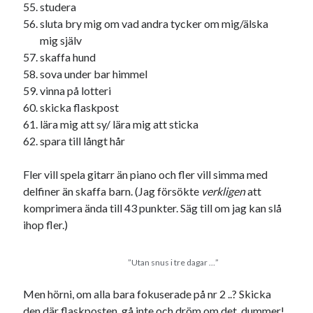
studera
sluta bry mig om vad andra tycker om mig/älska
mig själv
skaffa hund
sova under bar himmel
vinna på lotteri
skicka flaskpost
lära mig att sy/ lära mig att sticka
spara till långt hår
Fler vill spela gitarr än piano och fler vill simma med
delfiner än skaffa barn. (Jag försökte
verkligen
att
komprimera ända till 43 punkter. Säg till om jag kan slå
ihop fler.)
”Utan snus i tre dagar …”
Men hörni, om alla bara fokuserade på nr 2 ..? Skicka
den där flaskposten, gå inte och dröm om det, dummer!