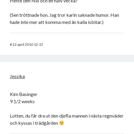
Hette den Nio och en halv vecka?
(Sen tröttnade hon. Jag tror karln saknade humor. Han
hade inte mer att komma med än kalla isbitar.)
#
22 april 2010 12:15
Jessika
Kim Basinger
9 1/2 weeks
Lotten, du får dra ut den djefla mannen i nästa regnväder
och kyssas i trädgården