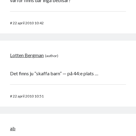
varför finns där inga bebisar?
#
22 april 2010 10:42
Lotten Bergman
Det finns ju ”skaffa barn” — på 44:e plats …
#
22 april 2010 10:51
ab