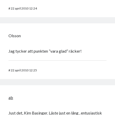
#
22 april 2010 12:24
Olsson
Jag tycker att punkten ”vara glad” räcker!
#
22 april 2010 12:25
ab
Just det, Kim Basinger. Läste just en lång , entusiastisk