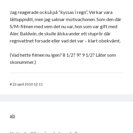
Jag reagerade också på ”kyssas i regn”. Verkar vara
lättuppnått, men jag saknar motivachonen. Som den där
S/M-filmen med vem det nu var, hon som var gift med
Alec Baldwin, de skulle älska under ett stuprör där
regnvattnet forsade eller vad det var – klart obekvämt.
(Vad hette filmen nu igen? 8 1/2? 9? 9 1/2? Låter som
skonummer.)
#
22 april 2010 12:11
ab