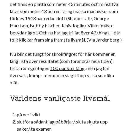
det finns en platta som heter 43 minutes och minst två
#blogg100
allmänbildning
barn
låtar som heter 43 och en farlig massa människor som
barnen
basket
corona
föddes 1943 har redan dött (Sharon Tate, George
bil
Harrison, Bobby Fischer, Janis Joplin). Vilket måste
död
film
England
fest
fotboll
betyda något. Och nu har jag trillat över
43 things
– där
jobb
folk klickar fram sina främsta livsmål. (
Via Jardenberg
.)
historia
hotell
Julkalendern
Julkalenderfacit
Nu blir det tungt för skrollfingret för här kommer en
lång lista över resultatet (som förändras hela tiden).
julkalendern 2021
Julkalendern 2024
konst
Listan är egentligen
100 punkter lång
, men jag har
minne
kåseri
mat
Lund
lifvet
översatt, komprimerat och slagit ihop vissa snarlika
minnen
mål.
mode
musik
museum
nostalgi
ord
radio
recept
Världens vanligaste livsmål
resa
skola
reklam
sekrutt
gå ner i vikt
språk
sommar
språkpolis
slutföra sådant jag påbörjar/ sluta skjuta upp
saker/ ta examen
svenska
tåg
tips
Stockholm