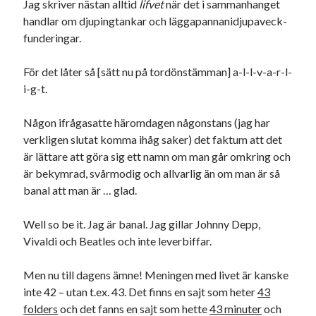
Jag skriver nästan alltid
lifvet
när det i sammanhanget
19
20
21
22
23
24
25
handlar om djupingtankar och läggapannanidjupaveck-
funderingar.
26
27
28
29
30
« mar
maj »
För det låter så [sätt nu på tordönstämman] a-l-l-v-a-r-l-
i-g-t.
Sök
Någon ifrågasatte häromdagen någonstans (jag har
verkligen slutat komma ihåg saker) det faktum att det
är lättare att göra sig ett namn om man går omkring och
är bekymrad, svårmodig och allvarlig än om man är så
banal att man är … glad.
Kategorier
Well so be it. Jag är banal. Jag gillar Johnny Depp,
Kategorier
Vivaldi och Beatles och inte leverbiffar.
Men nu till dagens ämne! Meningen med livet är kanske
inte 42 – utan t.ex. 43. Det finns en sajt som heter
43
Etiketter
folders
och det fanns en sajt som hette
43 minuter
och