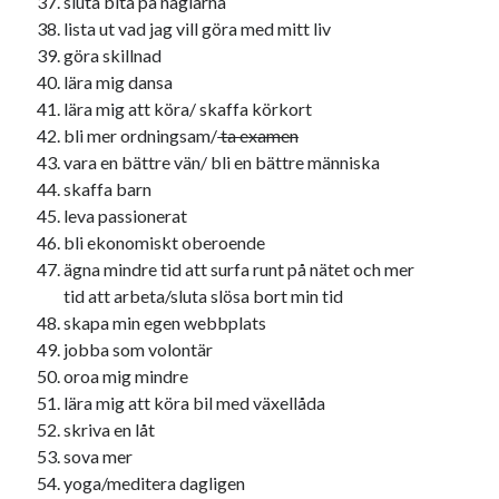
sluta bita på naglarna
lista ut vad jag vill göra med mitt liv
göra skillnad
lära mig dansa
lära mig att köra/ skaffa körkort
Swish: 070-8885542
bli mer ordningsam/
ta examen
vara en bättre vän/ bli en bättre människa
skaffa barn
leva passionerat
bli ekonomiskt oberoende
ägna mindre tid att surfa runt på nätet och mer
tid att arbeta/sluta slösa bort min tid
skapa min egen webbplats
jobba som volontär
oroa mig mindre
lära mig att köra bil med växellåda
skriva en låt
sova mer
yoga/meditera dagligen