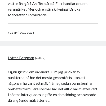
vatten än igår? Än förra året? Eller handlar det om
varumärket Mer och en sär skrivning? Dricka
Mervatten? Förvirrande.
#
22 april 2010 10:58
Lotten Bergman
Oj, nu gick vi om varandra! Om jag prickar av
punkterna, så har det mesta genomförts utan att
någonsin ha varit ett mål. När jag sedan barnsben har
ombetts formulera livsmål, har det alltid varit jättesvårt.
I höstas intervjuades jag för en damtidning och svarade
då angående målsätteriet: