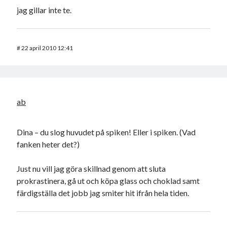
jag gillar inte te.
#
22 april 2010 12:41
ab
Dina – du slog huvudet på spiken! Eller i spiken. (Vad
fanken heter det?)
Just nu vill jag göra skillnad genom att sluta
prokrastinera, gå ut och köpa glass och choklad samt
färdigställa det jobb jag smiter hit ifrån hela tiden.