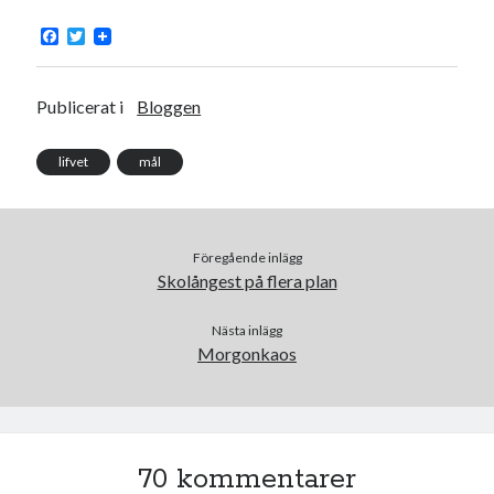
F
T
a
w
c
i
e
t
b
t
Publicerat i
Bloggen
o
e
o
r
k
lifvet
mål
Föregående inlägg
Skolångest på flera plan
Nästa inlägg
Morgonkaos
70 kommentarer