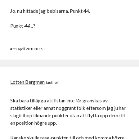
Jo, nu hittade jag bebisarna. Punkt 44.
Punkt
44
…?
#
22 april 2010 10:53
Lotten Bergman
Ska bara tillägga att listan inte får granskas av
statistiker eller annat noggrant folk eftersom jag ju har
slagit ihop liknande punkter utan att flytta upp dem till
en position högre upp.
Kanske skulle resa-punkten till och med komma högre