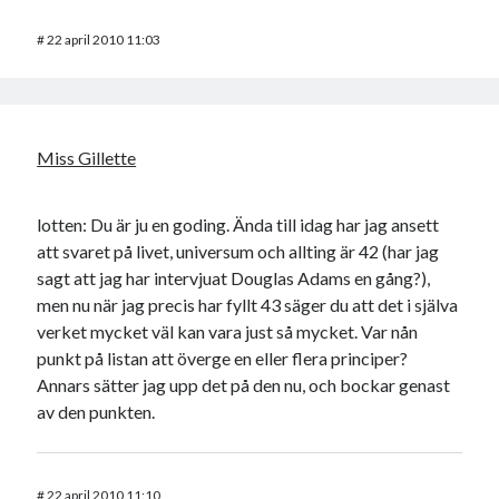
#
22 april 2010 11:03
Miss Gillette
lotten: Du är ju en goding. Ända till idag har jag ansett
att svaret på livet, universum och allting är 42 (har jag
sagt att jag har intervjuat Douglas Adams en gång?),
men nu när jag precis har fyllt 43 säger du att det i själva
verket mycket väl kan vara just så mycket. Var nån
punkt på listan att överge en eller flera principer?
Annars sätter jag upp det på den nu, och bockar genast
av den punkten.
#
22 april 2010 11:10