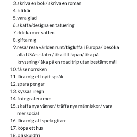
skriva en bok/ skriva en roman
USA
bli kär
vara glad
skaffa/designa en tatuering
dricka mer vatten
Dessa har något gemensamt
gifta mig
Fantastiskt välformulerad moderecensent
resa/ resa världen runt/tågluffa i Europa/ besöka
Onödiga citattecken
alla USA:s stater/ åka till Japan/ åka på
kryssning/ åka på en road trip utan bestämt mål
få se norrsken
Dessa har något helt annat gemensamt
lära mig ett nytt språk
spara pengar
En amerikansk språkpolis
kyssas i regn
Fula biblioteksböcker
fotografera mer
skaffa nya vänner/ träffa nya människor/ vara
mer social
Egna länkar
lära mig att spela gitarr
Bokstävlar & AI – mitt levebröd. Gå en kurs!
köpa ett hus
Den stora bloggläsarvärvsveckan
bli skuldfri