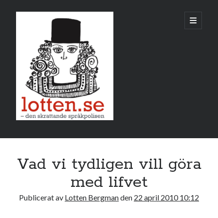
Lotten
öppna
primär
meny
Sidopanel
april 2010
Vad vi tydligen vill göra
M
T
O
T
F
L
S
med lifvet
1
2
3
4
Publicerat av
Lotten Bergman
den
22 april 2010 10:12
5
6
7
8
9
10
11
12
13
14
15
16
17
18