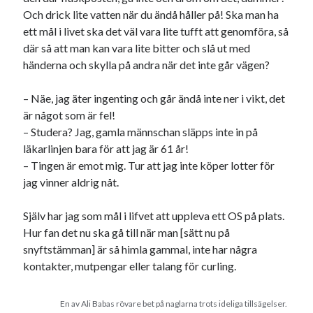
Och drick lite vatten när du ändå håller på! Ska man ha
ett mål i livet ska det väl vara lite tufft att genomföra, så
där så att man kan vara lite bitter och slå ut med
händerna och skylla på andra när det inte går vägen?
– Näe, jag äter ingenting och går ändå inte ner i vikt, det
är något som är fel!
– Studera? Jag, gamla männschan släpps inte in på
läkarlinjen bara för att jag är 61 år!
– Tingen är emot mig. Tur att jag inte köper lotter för
jag vinner aldrig nåt.
Själv har jag som mål i lifvet att uppleva ett OS på plats.
Hur fan det nu ska gå till när man [sätt nu på
snyftstämman] är så himla gammal, inte har några
kontakter, mutpengar eller talang för curling.
En av Ali Babas rövare bet på naglarna trots ideliga tillsägelser.