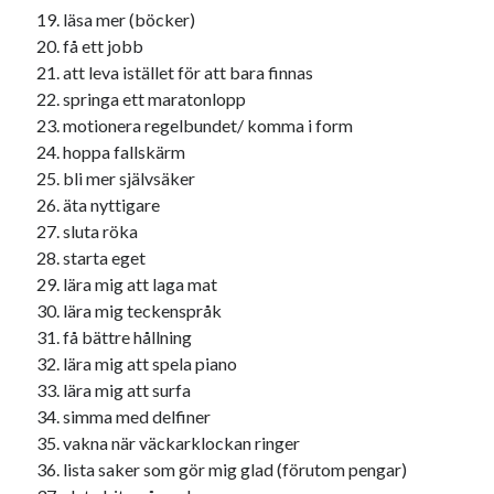
Godisbrödet från himlen
läsa mer (böcker)
Köttfärslimpan på allas läppar
få ett jobb
Länkskolan
att leva istället för att bara finnas
Lotten som Sommarpratare (i fantasin alltså: grupp på FB)
springa ett maratonlopp
Vad ska du laga för mat idag? (Recept!)
motionera regelbundet/ komma i form
hoppa fallskärm
bli mer självsäker
Meta
äta nyttigare
sluta röka
Logga in
starta eget
Flöde för inlägg
lära mig att laga mat
Flöde för kommentarer
lära mig teckenspråk
WordPress.org
få bättre hållning
lära mig att spela piano
lära mig att surfa
simma med delfiner
vakna när väckarklockan ringer
Pejpalla!
lista saker som gör mig glad (förutom pengar)