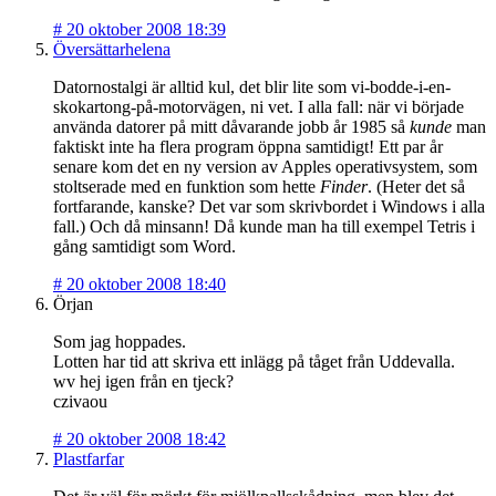
#
20 oktober 2008 18:39
Översättarhelena
Datornostalgi är alltid kul, det blir lite som vi-bodde-i-en-
skokartong-på-motorvägen, ni vet. I alla fall: när vi började
använda datorer på mitt dåvarande jobb år 1985 så
kunde
man
faktiskt inte ha flera program öppna samtidigt! Ett par år
senare kom det en ny version av Apples operativsystem, som
stoltserade med en funktion som hette
Finder
. (Heter det så
fortfarande, kanske? Det var som skrivbordet i Windows i alla
fall.) Och då minsann! Då kunde man ha till exempel Tetris i
gång samtidigt som Word.
#
20 oktober 2008 18:40
Örjan
Som jag hoppades.
Lotten har tid att skriva ett inlägg på tåget från Uddevalla.
wv hej igen från en tjeck?
czivaou
#
20 oktober 2008 18:42
Plastfarfar