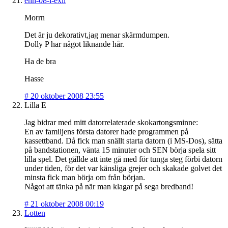
enn-08-i-exil
Morrn
Det är ju dekorativt,jag menar skärmdumpen.
Dolly P har något liknande hår.
Ha de bra
Hasse
#
20 oktober 2008 23:55
Lilla E
Jag bidrar med mitt datorrelaterade skokartongsminne:
En av familjens första datorer hade programmen på
kassettband. Då fick man snällt starta datorn (i MS-Dos), sätta
på bandstationen, vänta 15 minuter och SEN börja spela sitt
lilla spel. Det gällde att inte gå med för tunga steg förbi datorn
under tiden, för det var känsliga grejer och skakade golvet det
minsta fick man börja om från början.
Något att tänka på när man klagar på sega bredband!
#
21 oktober 2008 00:19
Lotten