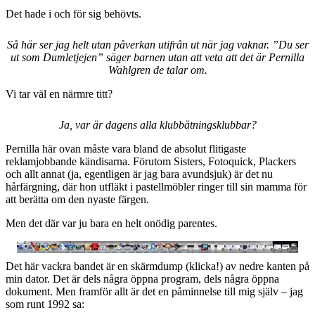
Det hade i och för sig behövts.
Så här ser jag helt utan påverkan utifrån ut när jag vaknar. ”Du ser
ut som Dumletjejen” säger barnen utan att veta att det är Pernilla
Wahlgren de talar om.
Vi tar väl en närmre titt?
Ja, var är dagens alla klubbätningsklubbar?
Pernilla här ovan måste vara bland de absolut flitigaste
reklamjobbande kändisarna. Förutom Sisters, Fotoquick, Plackers
och allt annat (ja, egentligen är jag bara avundsjuk) är det nu
hårfärgning, där hon utfläkt i pastellmöbler ringer till sin mamma för
att berätta om den nyaste färgen.
Men det där var ju bara en helt onödig parentes.
Det här vackra bandet är en skärmdump (klicka!) av nedre kanten på
min dator. Det är dels några öppna program, dels några öppna
dokument. Men framför allt är det en påminnelse till mig själv – jag
som runt 1992 sa: