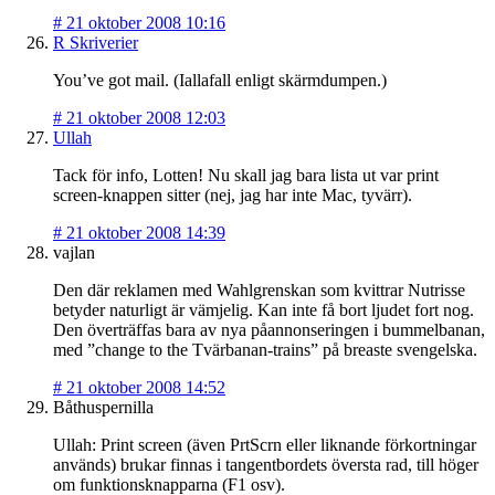
#
21 oktober 2008 10:16
R Skriverier
You’ve got mail. (Iallafall enligt skärmdumpen.)
#
21 oktober 2008 12:03
Ullah
Tack för info, Lotten! Nu skall jag bara lista ut var print
screen-knappen sitter (nej, jag har inte Mac, tyvärr).
#
21 oktober 2008 14:39
vajlan
Den där reklamen med Wahlgrenskan som kvittrar Nutrisse
betyder naturligt är vämjelig. Kan inte få bort ljudet fort nog.
Den överträffas bara av nya påannonseringen i bummelbanan,
med ”change to the Tvärbanan-trains” på breaste svengelska.
#
21 oktober 2008 14:52
Båthuspernilla
Ullah: Print screen (även PrtScrn eller liknande förkortningar
används) brukar finnas i tangentbordets översta rad, till höger
om funktionsknapparna (F1 osv).