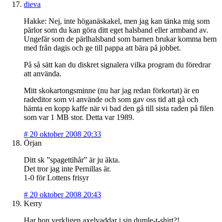
dieva
Hakke: Nej, inte höganäskakel, men jag kan tänka mig som
pärlor som du kan göra ditt eget halsband eller armband av.
Ungefär som de pärlhalsband som barnen brukar komma hem
med från dagis och ge till pappa att bära på jobbet.
På så sätt kan du diskret signalera vilka program du föredrar
att använda.
Mitt skokartongsminne (nu har jag redan förkortat) är en
radeditor som vi använde och som gav oss tid att gå och
hämta en kopp kaffe när vi bad den gå till sista raden på filen
som var 1 MB stor. Detta var 1989.
#
20 oktober 2008 20:33
Örjan
Ditt sk ”spagettihår” är ju äkta.
Det tror jag inte Pernillas är.
1-0 för Lottens frisyr
#
20 oktober 2008 20:43
Kerry
Har hon verkligen axelvaddar i sin dumle-t-shirt?!