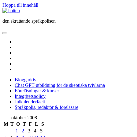
Hoppa till innehåll
Lotten
den skrattande språkpolisen
öppna
primär
twitter
meny
facebook
instagram
linkedin
rss
e-
post
Bloggarkiv
Chat GPT-utbildning för de skeptiska tvivlarna
Föreläsningar & kurser
Integritetspolicy
Julkalenderfacit
Språkpolis, redaktör & föreläsare
Sidopanel
oktober 2008
M
T
O
T
F
L
S
1
2
3
4
5