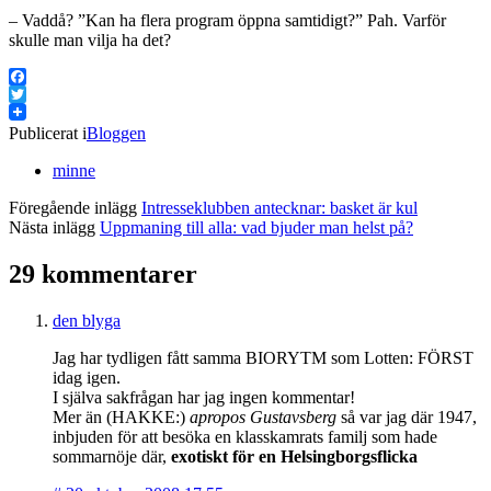
– Vaddå? ”Kan ha flera program öppna samtidigt?” Pah. Varför
skulle man vilja ha det?
Facebook
Twitter
Publicerat i
Bloggen
minne
Föregående inlägg
Intresseklubben antecknar: basket är kul
Nästa inlägg
Uppmaning till alla: vad bjuder man helst på?
29 kommentarer
den blyga
Jag har tydligen fått samma BIORYTM som Lotten: FÖRST
idag igen.
I själva sakfrågan har jag ingen kommentar!
Mer än (HAKKE:)
apropos Gustavsberg
så var jag där 1947,
inbjuden för att besöka en klasskamrats familj som hade
sommarnöje där,
exotiskt för en Helsingborgsflicka