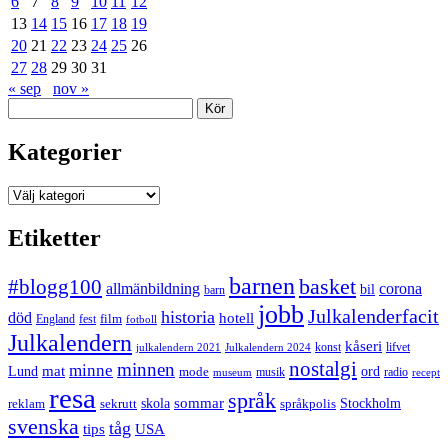
6
7
8
9
10
11
12
13
14
15
16
17
18
19
20
21
22
23
24
25
26
27
28
29
30
31
« sep
nov »
Sök
Kategorier
Kategorier
Etiketter
barnen
#blogg100
basket
allmänbildning
corona
bil
barn
jobb
Julkalenderfacit
historia
död
hotell
England
fest
film
fotboll
Julkalendern
kåseri
julkalendern 2021
Julkalendern 2024
konst
lifvet
nostalgi
minnen
minne
mat
Lund
mode
ord
musik
radio
museum
recept
resa
språk
sommar
reklam
sekrutt
skola
språkpolis
Stockholm
svenska
tåg
USA
tips