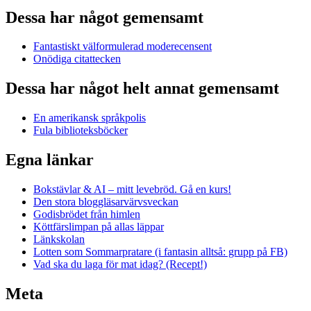
Dessa har något gemensamt
Fantastiskt välformulerad moderecensent
Onödiga citattecken
Dessa har något helt annat gemensamt
En amerikansk språkpolis
Fula biblioteksböcker
Egna länkar
Bokstävlar & AI – mitt levebröd. Gå en kurs!
Den stora bloggläsarvärvsveckan
Godisbrödet från himlen
Köttfärslimpan på allas läppar
Länkskolan
Lotten som Sommarpratare (i fantasin alltså: grupp på FB)
Vad ska du laga för mat idag? (Recept!)
Meta