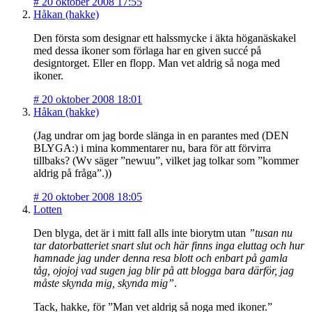
#
20 oktober 2008 17:55
Håkan (hakke)
Den första som designar ett halssmycke i äkta höganäskakel
med dessa ikoner som förlaga har en given succé på
designtorget. Eller en flopp. Man vet aldrig så noga med
ikoner.
#
20 oktober 2008 18:01
Håkan (hakke)
(Jag undrar om jag borde slänga in en parantes med (DEN
BLYGA:) i mina kommentarer nu, bara för att förvirra
tillbaks? (Wv säger ”newuu”, vilket jag tolkar som ”kommer
aldrig på fråga”.))
#
20 oktober 2008 18:05
Lotten
Den blyga, det är i mitt fall alls inte biorytm utan
”tusan nu
tar datorbatteriet snart slut och här finns inga eluttag och hur
hamnade jag under denna resa blott och enbart på gamla
tåg, ojojoj vad sugen jag blir på att blogga bara därför, jag
måste skynda mig, skynda mig”
.
Tack, hakke, för ”Man vet aldrig så noga med ikoner.”