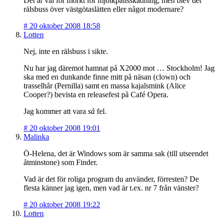
Det är väl för mörkt för mjölkpallsskådning, men blev det
rälsbuss över västgötaslätten eller något modernare?
#
20 oktober 2008 18:58
Lotten
Nej, inte en rälsbuss i sikte.
Nu har jag däremot hamnat på X2000 mot … Stockholm! Jag
ska med en dunkande finne mitt på näsan (clown) och
trasselhår (Pernilla) samt en massa kajalsmink (Alice
Cooper?) bevista en releasefest på Café Opera.
Jag kommer att vara
så
fel.
#
20 oktober 2008 19:01
Malinka
Ö-Helena, det är Windows som är samma sak (till utseendet
åtminstone) som Finder.
Vad är det för roliga program du använder, förresten? De
flesta känner jag igen, men vad är t.ex. nr 7 från vänster?
#
20 oktober 2008 19:22
Lotten