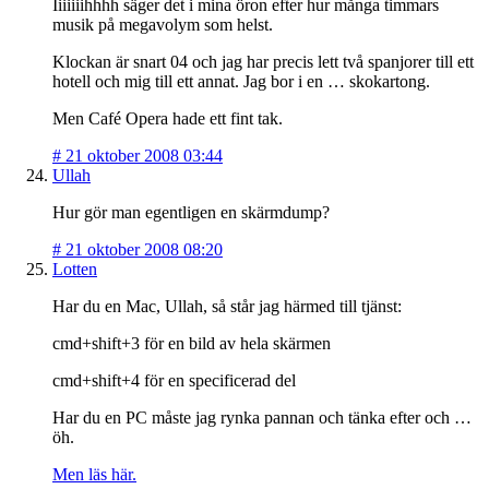
Iiiiiiihhhh säger det i mina öron efter hur många timmars
musik på megavolym som helst.
Klockan är snart 04 och jag har precis lett två spanjorer till ett
hotell och mig till ett annat. Jag bor i en … skokartong.
Men Café Opera hade ett fint tak.
#
21 oktober 2008 03:44
Ullah
Hur gör man egentligen en skärmdump?
#
21 oktober 2008 08:20
Lotten
Har du en Mac, Ullah, så står jag härmed till tjänst:
cmd+shift+3 för en bild av hela skärmen
cmd+shift+4 för en specificerad del
Har du en PC måste jag rynka pannan och tänka efter och …
öh.
Men läs här.