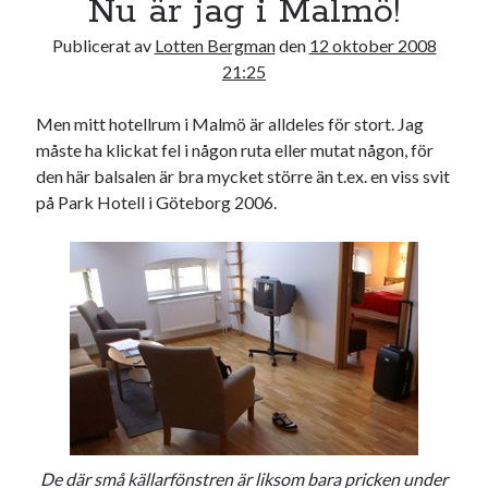
Nu är jag i Malmö!
20
21
22
23
24
25
26
Publicerat av
Lotten Bergman
den
12 oktober 2008
27
28
29
30
31
21:25
« sep
nov »
Men mitt hotellrum i Malmö är alldeles för stort. Jag
måste ha klickat fel i någon ruta eller mutat någon, för
den här balsalen är bra mycket större än t.ex. en viss svit
Sök
på Park Hotell i Göteborg 2006.
Kategorier
Kategorier
Etiketter
De där små källarfönstren är liksom bara pricken under