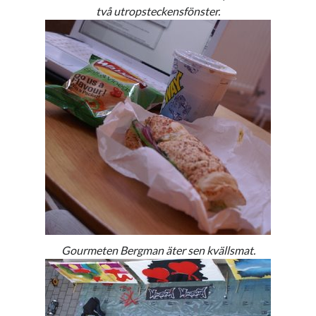
#blogg100
två utropsteckensfönster.
allmänbildning
barn
barnen
basket
corona
bil
död
film
England
fest
fotboll
jobb
historia
hotell
Julkalendern
Julkalenderfacit
julkalendern 2021
Julkalendern 2024
konst
minne
kåseri
mat
Lund
lifvet
minnen
mode
musik
museum
nostalgi
ord
radio
recept
resa
Gourmeten Bergman äter sen kvällsmat.
skola
reklam
sekrutt
språk
sommar
språkpolis
svenska
tåg
tips
Stockholm