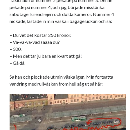
Taxichaufför nummer 2 pekade på nummer 3. Denne
pekade på nummer 4, och jag började misstänka
sabotage, lurendrejeri och dolda kameror. Nummer 4
nickade, lastade in min väska i bagageluckan och sa:
Swish: 070-8885542
– Du vet det kostar 250 kronor.
– Va-va-va-vad saaaa du?
– 300.
– Men det tar ju bara en kvart att gå!
– Gå då.
Sa han och plockade ut min väska igen. Min fortsatta
vandring med rullväskan from hell såg ut så här: