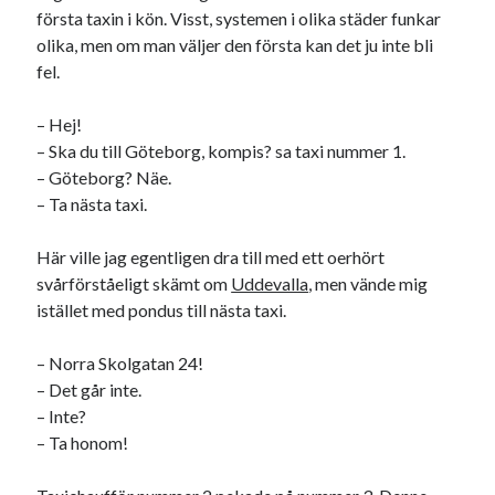
Godisbrödet från himlen
första taxin i kön. Visst, systemen i olika städer funkar
Köttfärslimpan på allas läppar
olika, men om man väljer den första kan det ju inte bli
Länkskolan
fel.
Lotten som Sommarpratare (i fantasin alltså: grupp på FB)
Vad ska du laga för mat idag? (Recept!)
– Hej!
– Ska du till Göteborg, kompis? sa taxi nummer 1.
– Göteborg? Näe.
Meta
– Ta nästa taxi.
Logga in
Här ville jag egentligen dra till med ett oerhört
Flöde för inlägg
svårförståeligt skämt om
Uddevalla
, men vände mig
Flöde för kommentarer
istället med pondus till nästa taxi.
WordPress.org
– Norra Skolgatan 24!
– Det går inte.
– Inte?
– Ta honom!
Pejpalla!