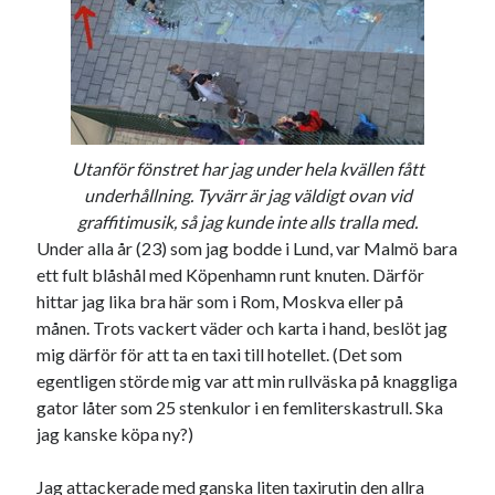
USA
Dessa har något gemensamt
Fantastiskt välformulerad moderecensent
Utanför fönstret har jag under hela kvällen fått
Onödiga citattecken
underhållning. Tyvärr är jag väldigt ovan vid
graffitimusik, så jag kunde inte alls tralla med.
Under alla år (23) som jag bodde i Lund, var Malmö bara
Dessa har något helt annat gemensamt
ett fult blåshål med Köpenhamn runt knuten. Därför
hittar jag lika bra här som i Rom, Moskva eller på
En amerikansk språkpolis
månen. Trots vackert väder och karta i hand, beslöt jag
Fula biblioteksböcker
mig därför för att ta en taxi till hotellet. (Det som
egentligen störde mig var att min rullväska på knaggliga
gator låter som 25 stenkulor i en femliterskastrull. Ska
Egna länkar
jag kanske köpa ny?)
Bokstävlar & AI – mitt levebröd. Gå en kurs!
Den stora bloggläsarvärvsveckan
Jag attackerade med ganska liten taxirutin den allra