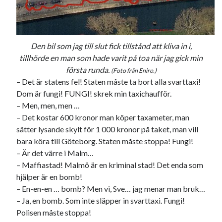
Den bil som jag till slut fick tillstånd att kliva in i,
tillhörde en man som hade varit på toa när jag gick min
första runda.
(Foto från Eniro.)
– Det är statens fel! Staten måste ta bort alla svarttaxi!
Dom är fungi! FUNGI! skrek min taxichaufför.
– Men, men, men …
– Det kostar 600 kronor man köper taxameter, man
sätter lysande skylt för 1 000 kronor på taket, man vill
bara köra till Göteborg. Staten måste stoppa! Fungi!
– Är det värre i Malm…
– Maffiastad! Malmö är en kriminal stad! Det enda som
hjälper är en bomb!
– En-en-en … bomb? Men vi, Sve… jag menar man bruk…
– Ja, en bomb. Som inte släpper in svarttaxi. Fungi!
Polisen måste stoppa!