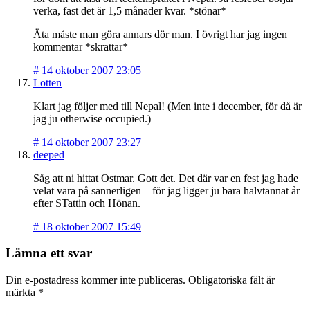
verka, fast det är 1,5 månader kvar. *stönar*
Äta måste man göra annars dör man. I övrigt har jag ingen
kommentar *skrattar*
#
14 oktober 2007 23:05
Lotten
Klart jag följer med till Nepal! (Men inte i december, för då är
jag ju otherwise occupied.)
#
14 oktober 2007 23:27
deeped
Såg att ni hittat Ostmar. Gott det. Det där var en fest jag hade
velat vara på sannerligen – för jag ligger ju bara halvtannat år
efter STattin och Hönan.
#
18 oktober 2007 15:49
Lämna ett svar
Din e-postadress kommer inte publiceras.
Obligatoriska fält är
märkta
*