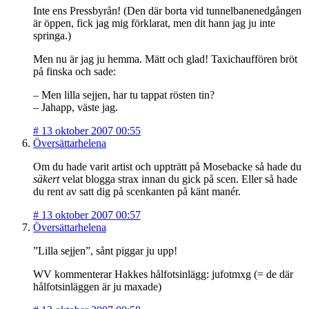
Inte ens Pressbyrån! (Den där borta vid tunnelbanenedgången
är öppen, fick jag mig förklarat, men dit hann jag ju inte
springa.)
Men nu är jag ju hemma. Mätt och glad! Taxichauffören bröt
på finska och sade:
– Men lilla sejjen, har tu tappat rösten tin?
– Jahapp, väste jag.
#
13 oktober 2007 00:55
Översättarhelena
Om du hade varit artist och uppträtt på Mosebacke så hade du
säkert
velat blogga strax innan du gick på scen. Eller så hade
du rent av satt dig på scenkanten på känt manér.
#
13 oktober 2007 00:57
Översättarhelena
”Lilla sejjen”, sånt piggar ju upp!
WV kommenterar Hakkes hålfotsinlägg: jufotmxg (= de där
hålfotsinläggen är ju maxade)