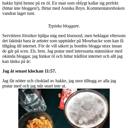
hakke bjöd henne på en öl. En man som oblygt kallar sig perfekt
(hittar inte bloggen!), flirtar med Annika Bryn. Kommentatorsboken
vandrar laget runt.
Typiska bloggare.
Servitören försöker hjälpa mig med lösenord, men beklagar eftersom
det faktiskt bara är artister som uppträder på Mosebacke som kan få
tillgång till internet. För de vill säkert ju bombis blogga strax innan
de går på scen. Eh, hrm. Jag pratar med intressanta människor med
okända bloggar, jag hinkar öl och hittar trådlöst internet och allt jag
kan tänka på är:
Jag åt senast klockan 11:57.
Jag får nötter och choklad av hakke, jag snor tilltugg av alla jag
pratar med och jag står snart inte ut.