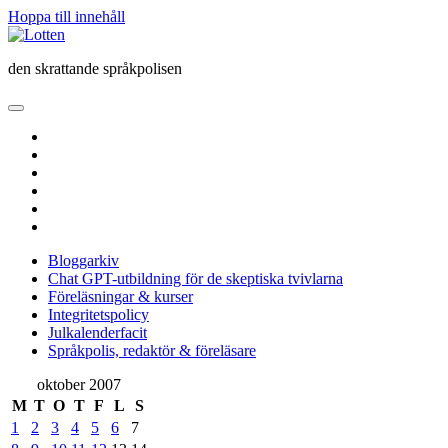
Hoppa till innehåll
Lotten
den skrattande språkpolisen
öppna
primär
twitter
meny
facebook
instagram
linkedin
rss
e-
post
Bloggarkiv
Chat GPT-utbildning för de skeptiska tvivlarna
Föreläsningar & kurser
Integritetspolicy
Julkalenderfacit
Språkpolis, redaktör & föreläsare
Sidopanel
oktober 2007
M
T
O
T
F
L
S
1
2
3
4
5
6
7