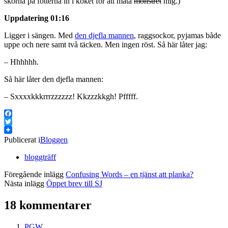
skorna på fötterna in i köket för att mata
monstret
mig.)
Uppdatering 01:16
Ligger i sängen. Med
den djefla mannen
, raggsockor, pyjamas både
uppe och nere samt två täcken. Men ingen röst. Så här låter jag:
– Hhhhhh.
Så här låter den djefla mannen:
– Sxxxxkkkrrrzzzzzz! Kkzzzkkgh! Pfffff.
Facebook
Twitter
Publicerat i
Bloggen
bloggträff
Föregående inlägg
Confusing Words – en tjänst att planka?
Nästa inlägg
Öppet brev till SJ
18 kommentarer
PGW