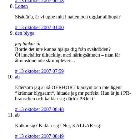
#
13 oktober 2007 00:58
Lotten
Sisådärja, är vi uppe mitt i natten och ugglar allihopa?
#
13 oktober 2007 01:00
den blyga
jag hinkar öl
Borde det inte kunna hjälpa dig från svältdöden?
Öl innehåller tillräckligt med näringsämnen – man får
åtminstone inte skrumplever…
#
13 oktober 2007 07:59
ab
Eftersom jag är så OERHÖRT klarsynt och intelligent
*krämtar blygsamt*, hittade jag mr perfekt. Han är ju i PR-
branschen och kalklar sig därför PRfekt!
#
13 oktober 2007 08:48
ab
Kalkar sig? Kaklar sig? Nej, KALLAR sig!
#
13 oktober 2007 08:49