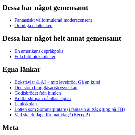
Dessa har något gemensamt
Fantastiskt välformulerad moderecensent
Onödiga citattecken
Dessa har något helt annat gemensamt
En amerikansk språkpolis
Fula biblioteksböcker
Egna länkar
Bokstävlar & AI – mitt levebröd. Gå en kurs!
Den stora bloggläsarvärvsveckan
Godisbrödet från himlen
Köttfärslimpan på allas läppar
Länkskolan
Lotten som Sommarpratare (i fantasin alltså: grupp på FB)
Vad ska du laga för mat idag? (Recept!)
Meta