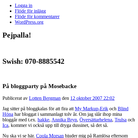
Logga in
Flöde för inlägg
Flöde för kommentarer
WordPress.org
Pejpalla!
Swish: 070-8885542
På bloggparty på Mosebacke
Publicerat av
Lotten Bergman
den
12 oktober 2007 22:02
Jag sitter på bloggkalas för att fira att
My Markup-Erik
och
Blind
Höna
har bloggat i sammanlagt tolv år. Om jag slår ihop mina
bloggår med t.ex.
hakke
,
Annika Bryn
,
Översättarhelena
,
Trulsa
och
Ica
, kommer vi också upp till dryga dussinet, så det så.
Nu ska vi se här.
Coola Morsan
bjuder mig på Ramlösa eftersom