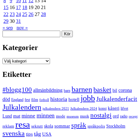
8
9
10
11
12
13
14
15
16
17
18
19
20
21
22
23
24
25
26
27
28
29
30
31
« sep
nov »
Sök
Kategorier
Kategorier
Etiketter
barnen
#blogg100
basket
allmänbildning
corona
bil
barn
jobb
Julkalenderfacit
historia
död
hotell
England
fest
film
fotboll
Julkalendern
kåseri
julkalendern 2021
Julkalendern 2024
konst
lifvet
nostalgi
minnen
minne
mat
Lund
mode
ord
musik
radio
museum
recept
resa
språk
sommar
reklam
sekrutt
skola
språkpolis
Stockholm
svenska
tåg
USA
tips