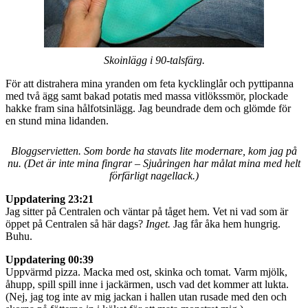
Skoinlägg i 90-talsfärg.
För att distrahera mina yranden om feta kycklinglår och pyttipanna
med två ägg samt bakad potatis med massa vitlökssmör, plockade
hakke fram sina hålfotsinlägg. Jag beundrade dem och glömde för
en stund mina lidanden.
Bloggservietten. Som borde ha stavats lite modernare, kom jag på
nu. (Det är inte mina fingrar – Sjuåringen har målat mina med helt
förfärligt nagellack.)
Uppdatering 23:21
Jag sitter på Centralen och väntar på tåget hem. Vet ni vad som är
öppet på Centralen så här dags?
Inget.
Jag får åka hem hungrig.
Buhu.
Uppdatering 00:39
Uppvärmd pizza. Macka med ost, skinka och tomat. Varm mjölk,
åhupp, spill spill inne i jackärmen, usch vad det kommer att lukta.
(Nej, jag tog inte av mig jackan i hallen utan rusade med den och