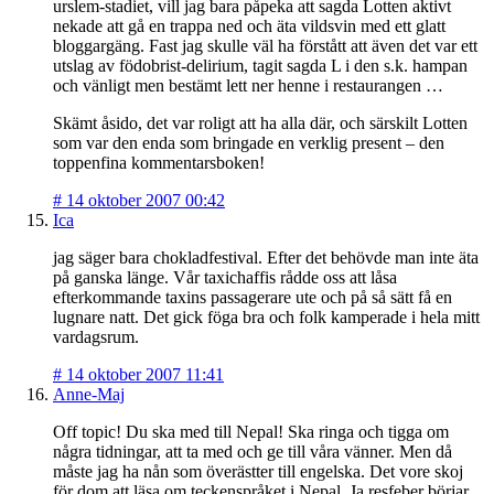
urslem-stadiet, vill jag bara påpeka att sagda Lotten aktivt
nekade att gå en trappa ned och äta vildsvin med ett glatt
bloggargäng. Fast jag skulle väl ha förstått att även det var ett
utslag av födobrist-delirium, tagit sagda L i den s.k. hampan
och vänligt men bestämt lett ner henne i restaurangen …
Skämt åsido, det var roligt att ha alla där, och särskilt Lotten
som var den enda som bringade en verklig present – den
toppenfina kommentarsboken!
#
14 oktober 2007 00:42
Ica
jag säger bara chokladfestival. Efter det behövde man inte äta
på ganska länge. Vår taxichaffis rådde oss att låsa
efterkommande taxins passagerare ute och på så sätt få en
lugnare natt. Det gick föga bra och folk kamperade i hela mitt
vardagsrum.
#
14 oktober 2007 11:41
Anne-Maj
Off topic! Du ska med till Nepal! Ska ringa och tigga om
några tidningar, att ta med och ge till våra vänner. Men då
måste jag ha nån som överästter till engelska. Det vore skoj
för dom att läsa om teckenspråket i Nepal. Ja resfeber börjar