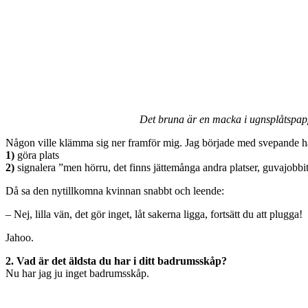
Det bruna är en macka i ugnsplåtspappe
Någon ville klämma sig ner framför mig. Jag började med svepande ha
1)
göra plats
2)
signalera ”men hörru, det finns jättemånga andra platser, guvajobbit
Då sa den nytillkomna kvinnan snabbt och leende:
– Nej, lilla vän, det gör inget, låt sakerna ligga, fortsätt du att plugga!
Jahoo.
2. Vad är det äldsta du har i ditt badrumsskåp?
Nu har jag ju inget badrumsskåp.