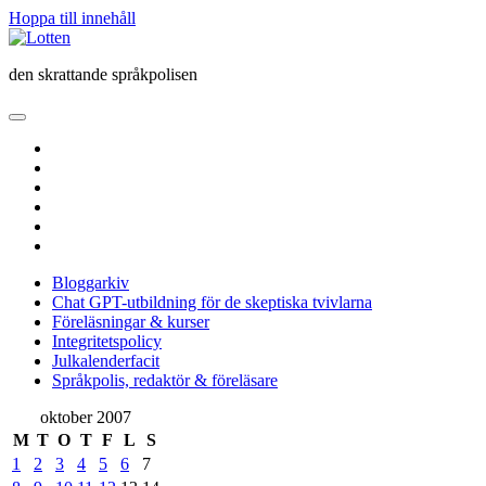
Hoppa till innehåll
Lotten
den skrattande språkpolisen
öppna
primär
twitter
meny
facebook
instagram
linkedin
rss
e-
post
Bloggarkiv
Chat GPT-utbildning för de skeptiska tvivlarna
Föreläsningar & kurser
Integritetspolicy
Julkalenderfacit
Språkpolis, redaktör & föreläsare
Sidopanel
oktober 2007
M
T
O
T
F
L
S
1
2
3
4
5
6
7