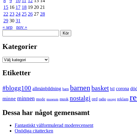
8
9
10
11
12
13
14
15
16
17
18
19
20
21
22
23
24
25
26
27
28
29
30
31
« sep
nov »
Sök
Kategorier
Kategorier
Etiketter
barnen
#blogg100
basket
allmänbildning
corona
dö
bil
barn
re
nostalgi
minnen
minne
mode
ord
reklam
musik
radio
museum
recept
Dessa har något gemensamt
Fantastiskt välformulerad moderecensent
Onödiga citattecken