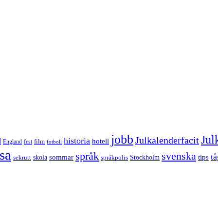
jobb
Jul
Julkalenderfacit
historia
d
hotell
England
fest
film
fotboll
sa
språk
svenska
tå
sommar
tips
sekrutt
skola
språkpolis
Stockholm