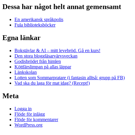
Dessa har något helt annat gemensamt
En amerikansk språkpolis
Fula biblioteksböcker
Egna länkar
Bokstävlar & AI – mitt levebröd. Gå en kurs!
Den stora bloggläsarvärvsveckan
Godisbrödet från himlen
Köttfärslimpan på allas läppar
Länkskolan
Lotten som Sommarpratare (i fantasin alltså: grupp på FB)
Vad ska du laga för mat idag? (Recept!)
Meta
Logga in
Flöde för inlägg
Flöde för kommentarer
WordPress.org