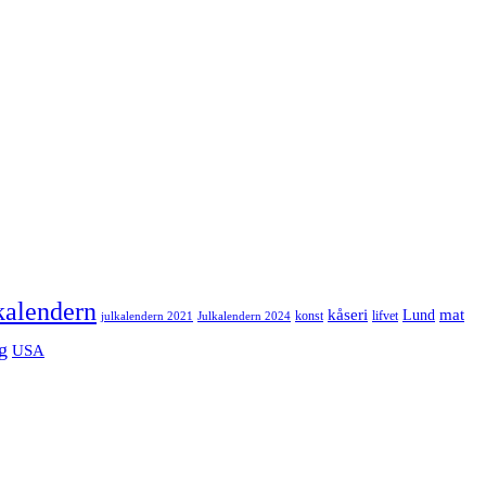
kalendern
mat
kåseri
Lund
julkalendern 2021
Julkalendern 2024
konst
lifvet
g
USA